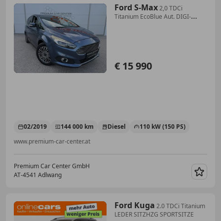
Ford S-Max
2,0 TDCi
Titanium EcoBlue Aut. DIGI-
TACHO / AHV
€ 15 990
02/2019
144 000 km
Diesel
110 kW (150 PS)
www.premium-car-center.at
Premium Car Center GmbH
AT-4541 Adlwang
Merk
Ford Kuga
2.0 TDCi Titanium
LEDER SITZHZG SPORTSITZE