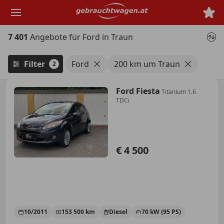
Zum
Hauptinhalt
springen
7 401
Angebote für Ford in Traun
Filter
Ford
200 km um Traun
2
Ford Fiesta
Titanium 1.6
TDCi
€ 4 500
10/2011
153 500 km
Diesel
70 kW (95 PS)