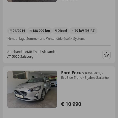
04/2014
188 000 km
Diesel
70 kW (95 PS)
Klimaanlage,Sommer und Winterräder,Isofix-System,
Autohandel AMB Thöni Alexander
AT-5020 Salzburg
Merk
Ford Focus
Traveller 1,5
EcoBlue Trend *3 Jahre Garantie
€ 10 990