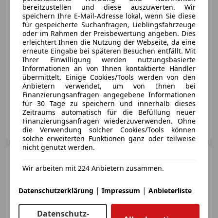
bereitzustellen und diese auszuwerten. Wir
speichern Ihre E-Mail-Adresse lokal, wenn Sie diese
€ 16 990
für gespeicherte Suchanfragen, Lieblingsfahrzeuge
oder im Rahmen der Preisbewertung angeben. Dies
erleichtert Ihnen die Nutzung der Webseite, da eine
erneute Eingabe bei späteren Besuchen entfällt. Mit
Ihrer Einwilligung werden nutzungsbasierte
Informationen an von Ihnen kontaktierte Händler
übermittelt. Einige Cookies/Tools werden von den
09/2019
114 500 km
Diesel
110 kW (150 PS)
Anbietern verwendet, um von Ihnen bei
Finanzierungsanfragen angegebene Informationen
Sportfahrwerk, Elektrische Sitze, Elektrische Heckklappe, Sportpaket, ABS, Sitzheizung, Fahrerairbag, Scheckheftgepflegt
für 30 Tage zu speichern und innerhalb dieses
Zeitraums automatisch für die Befüllung neuer
Automobile Mairhuber GmbH
Finanzierungsanfragen wiederzuverwenden. Ohne
AT-4664 Oberweis
Merk
die Verwendung solcher Cookies/Tools können
solche erweiterten Funktionen ganz oder teilweise
nicht genutzt werden.
Ford Mondeo
Traveller
Business Plus 1,5 TDCi
Wir arbeiten mit 224 Anbietern zusammen.
|
|
Datenschutzerklärung
Impressum
Anbieterliste
Datenschutz-
€ 8 950