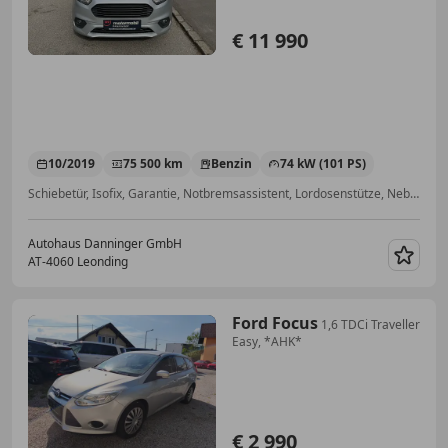
€ 11 990
10/2019
75 500 km
Benzin
74 kW (101 PS)
Schiebetür, Isofix, Garantie, Notbremsassistent, Lordosenstütze, Nebelscheinwerfer, Beifahrerairbag, Multifunktionslenkrad
Autohaus Danninger GmbH
AT-4060 Leonding
Merk
Ford Focus
1,6 TDCi Traveller
Easy, *AHK*
€ 2 990