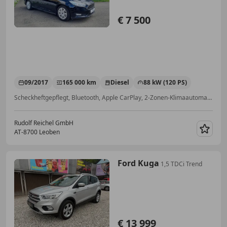
€ 7 500
09/2017
165 000 km
Diesel
88 kW (120 PS)
Scheckheftgepflegt, Bluetooth, Apple CarPlay, 2-Zonen-Klimaautomatik, Einparkhilfe Sensoren vorne, Notbremsassistent, ABS, Isofix
Rudolf Reichel GmbH
AT-8700 Leoben
Merk
Ford Kuga
1,5 TDCi Trend
€ 13 999