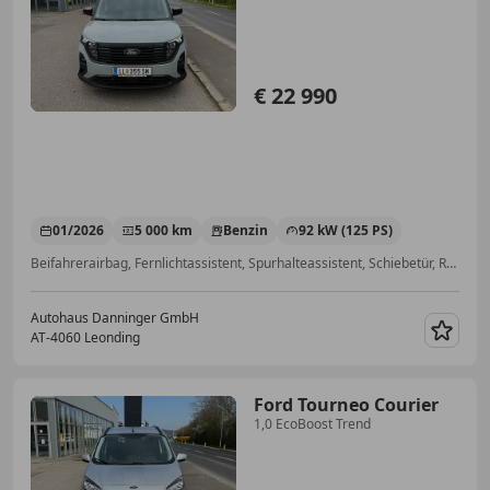
€ 22 990
01/2026
5 000 km
Benzin
92 kW (125 PS)
Beifahrerairbag, Fernlichtassistent, Spurhalteassistent, Schiebetür, Reifendruckkontrollsystem, Notbremsassistent, Nebelscheinwerfer
Autohaus Danninger GmbH
AT-4060 Leonding
Merk
Ford Tourneo Courier
1,0 EcoBoost Trend