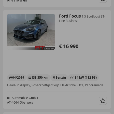
AT-1110 Wien
Merk
Ford Focus
1.5 EcoBoost ST-
Line Business
€ 16 990
04/2019
133 350 km
Benzin
134 kW (182 PS)
Head-up display, Scheckheftgepflegt, Elektrische Sitze, Panoramadach, Beheizbares Lenkrad, Soundsystem, Sitzheizung, Schaltwippen
RT-Automobile GmbH
AT-4664 Oberweis
Merk