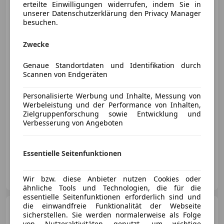
erteilte Einwilligungen widerrufen, indem Sie in
Ford Edge
2.0 TDCi Bi-Turbo
unserer Datenschutzerklärung den Privacy Manager
Vignale 4x4 Aut LED SKY
besuchen.
Zwecke
€ 13 790
Genaue Standortdaten und Identifikation durch
Scannen von Endgeräten
Personalisierte Werbung und Inhalte, Messung von
Werbeleistung und der Performance von Inhalten,
Zielgruppenforschung sowie Entwicklung und
Verbesserung von Angeboten
01/2017
171 079 km
Diesel
154 kW (209 PS)
„Österreichs größtes Gebrauchtwagen-Outlet“
Essentielle Seitenfunktionen
Onlinecars Vertriebs GmbH
AT-8143 Dobl bei Lieboch
Wir bzw. diese Anbieter nutzen Cookies oder
Merk
ähnliche Tools und Technologien, die für die
essentielle Seitenfunktionen erforderlich sind und
die einwandfreie Funktionalität der Webseite
Ford Transit Custom
320
sicherstellen. Sie werden normalerweise als Folge
L2 Trend
von Nutzeraktivitäten genutzt, um wichtige