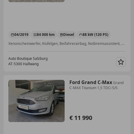
04/2019
84 000 km
Diesel
88 kW (120 PS)
Xenonscheinwerfer, Alufelgen, Beifahrerairbag, Notbremsassistent, Garantie, Scheckheftgepflegt, Elektrische Heckklappe, Regensensor
Auto Boutique Salzburg
AT-5300 Hallwang
Merk
Ford Grand C-Max
Grand
C-MAX Titanium 1,5 TDCi S/S
€ 11 990