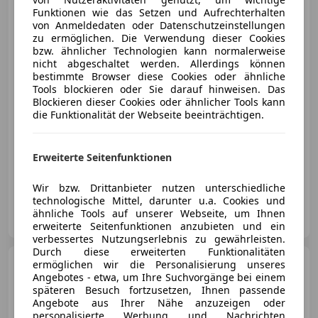
Funktionen wie das Setzen und Aufrechterhalten
von Anmeldedaten oder Datenschutzeinstellungen
zu ermöglichen. Die Verwendung dieser Cookies
bzw. ähnlicher Technologien kann normalerweise
€ 18 690
nicht abgeschaltet werden. Allerdings können
bestimmte Browser diese Cookies oder ähnliche
Tools blockieren oder Sie darauf hinweisen. Das
Blockieren dieser Cookies oder ähnlicher Tools kann
die Funktionalität der Webseite beeinträchtigen.
11/2019
90 982 km
Diesel
125 kW (170 PS)
Erweiterte Seitenfunktionen
Ihr Partner für Transporter bis 3,5 Tonnen
Wir bzw. Drittanbieter nutzen unterschiedliche
technologische Mittel, darunter u.a. Cookies und
Auto-Center Rauscher OG
ähnliche Tools auf unserer Webseite, um Ihnen
AT-2752 Wöllersdorf
Merk
erweiterte Seitenfunktionen anzubieten und ein
verbessertes Nutzungserlebnis zu gewährleisten.
Durch diese erweiterten Funktionalitäten
Ford Mondeo
ermöglichen wir die Personalisierung unseres
Traveller ST-
Angebotes - etwa, um Ihre Suchvorgänge bei einem
LINE 2,0 TDCi Aut.
späteren Besuch fortzusetzen, Ihnen passende
Angebote aus Ihrer Nähe anzuzeigen oder
personalisierte Werbung und Nachrichten