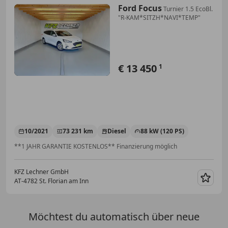
Ford Focus
Turnier 1.5 EcoBl.
"R-KAM*SITZH*NAVI*TEMP"
€ 13 450
1
10/2021
73 231 km
Diesel
88 kW (120 PS)
**1 JAHR GARANTIE KOSTENLOS** Finanzierung möglich
KFZ Lechner GmbH
AT-4782 St. Florian am Inn
Merk
Möchtest du automatisch über neue