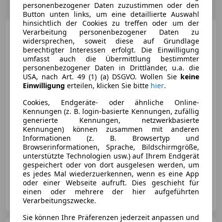
personenbezogener Daten zuzustimmen oder den
Button unten links, um eine detaillierte Auswahl
hinsichtlich der Cookies zu treffen oder um der
Ford Mondeo
Turnier 2.0
Verarbeitung personenbezogener Daten zu
EcoBl. Aut."Titanium"
widersprechen, soweit diese auf Grundlage
AHK*LED*R-KAM
berechtigter Interessen erfolgt. Die Einwilligung
umfasst auch die Übermittlung bestimmter
personenbezogener Daten in Drittländer, u.a. die
USA, nach Art. 49 (1) (a) DSGVO. Wollen Sie
keine
Einwilligung
erteilen, klicken Sie bitte
hier
.
€ 16 950
1
Cookies, Endgeräte- oder ähnliche Online-
Kennungen (z. B. login-basierte Kennungen, zufällig
generierte Kennungen, netzwerkbasierte
Kennungen) können zusammen mit anderen
Informationen (z. B. Browsertyp und
Browserinformationen, Sprache, Bildschirmgröße,
04/2022
129 656 km
Diesel
110 kW (150 PS)
unterstützte Technologien usw.) auf Ihrem Endgerät
gespeichert oder von dort ausgelesen werden, um
**1 JAHR GARANTIE KOSTENLOS** Finanzierung möglich
es jedes Mal wiederzuerkennen, wenn es eine App
oder einer Webseite aufruft. Dies geschieht für
KFZ Lechner GmbH
einen oder mehrere der hier aufgeführten
AT-4782 St. Florian am Inn
Merk
Verarbeitungszwecke.
Sie können Ihre Präferenzen jederzeit anpassen und