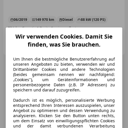
06/2019
149 970 km
Diesel
88 kW (120 PS)
*3 Jahre Garantie 1 Besitz, Servicegepflegt,...
Wir verwenden Cookies. Damit Sie
Auto Berger OG
finden, was Sie brauchen.
AT-3340 Waidhofen an der Ybbs
Merk
Um Ihnen die bestmögliche Benutzererfahrung auf
unseren Angeboten zu bieten, verwenden wir und
Drittanbieter Cookies und andere Technologien
(beides gemeinsam nennen wir nachfolgend:
„Cookies"), um Geräteinformationen und
personenbezogene Daten (z.B. IP Adressen) zu
speichern und darauf zuzugreifen.
Dadurch ist es möglich, personalisierte Werbung
entsprechend Ihren Interessen auszuspielen, unser
Angebot zu optimieren und dessen Verwendung zu
analysieren. Klicken Sie den Button unten rechts,
um dem Einsatz von einwilligungspflichten Cookies
und der damit verbundenen Verarbeitung