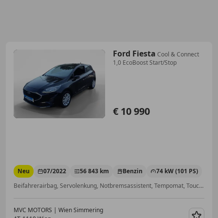
Ford Fiesta
Cool & Connect
1,0 EcoBoost Start/Stop
€ 10 990
Neu
07/2022
56 843 km
Benzin
74 kW (101 PS)
Beifahrerairbag, Servolenkung, Notbremsassistent, Tempomat, Touchscreen, Berganfahrassistent, LED-Scheinwerfer, Isofix
MVC MOTORS | Wien Simmering