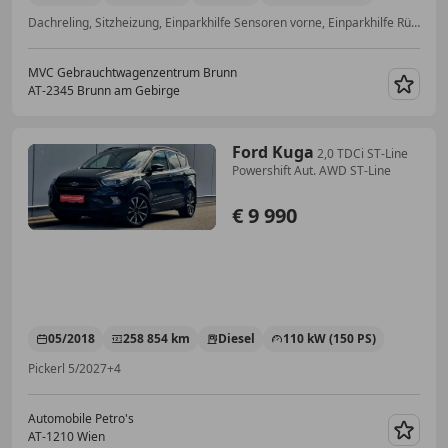
Dachreling, Sitzheizung, Einparkhilfe Sensoren vorne, Einparkhilfe Rückfahrkamera, Schlüssellose Zentralverriegelung, Klimaautomatik, Scheckheftgepflegt, Einparkhilfe Sensoren hinten
MVC Gebrauchtwagenzentrum Brunn
AT-2345 Brunn am Gebirge
Merk
Ford Kuga
2,0 TDCi ST-Line
Powershift Aut. AWD ST-Line
€ 9 990
05/2018
258 854 km
Diesel
110 kW (150 PS)
Pickerl 5/2027+4
Automobile Petro's
AT-1210 Wien
Merk