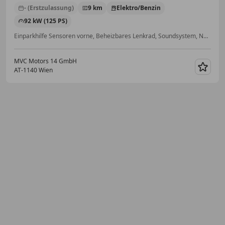
- (Erstzulassung)
9 km
Elektro/Benzin
92 kW (125 PS)
Einparkhilfe Sensoren vorne, Beheizbares Lenkrad, Soundsystem, Navigationssystem, Sitzheizung, Regensensor, Alufelgen, Beheizbare Frontscheibe
MVC Motors 14 GmbH
AT-1140 Wien
Merk