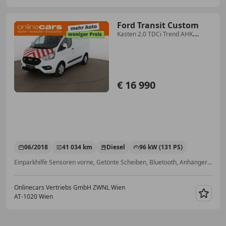
Ford Transit Custom
Kasten 2.0 TDCi Trend AHK
TEMPOMAT
€ 16 990
06/2018
41 034 km
Diesel
96 kW (131 PS)
Einparkhilfe Sensoren vorne, Getönte Scheiben, Bluetooth, Anhängerkupplung, Armlehne, Lordosenstütze, Reserverad, USB
Onlinecars Vertriebs GmbH ZWNL Wien
AT-1020 Wien
Merk