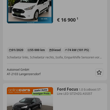
Bereift
€ 16 900
1
01/2020
55 000 km
Diesel
74 kW (101 PS)
Schiebetür links, Schiebetür rechts, Isofix, Einparkhilfe Sensoren vorne, Klimaanlage, Airbag hinten, Getönte Scheiben, Beifahrerairbag
Autoinsel GmbH
AT-2103 Langenzersdorf
Merk
Ford Focus
1.0 EcoBoost ST-
Line LED SITZHZG ASSIST