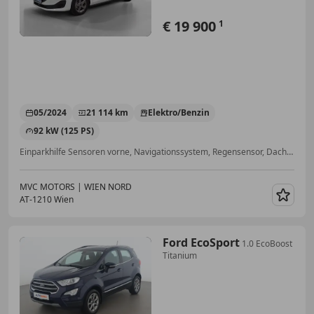
€ 19 900
1
05/2024
21 114 km
Elektro/Benzin
92 kW (125 PS)
Einparkhilfe Sensoren vorne, Navigationssystem, Regensensor, Dachreling, Innenspiegel automatisch abblendend, Isofix, Lordosenstütze, ABS
MVC MOTORS | WIEN NORD
AT-1210 Wien
Merk
Ford EcoSport
1.0 EcoBoost
Titanium