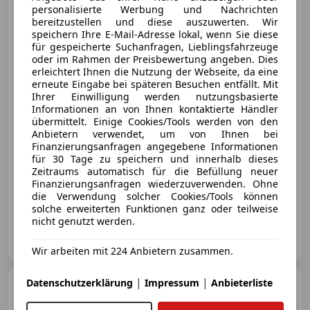
EcoBoost | 09/2026 INKL.ÜBER...
personalisierte Werbung und Nachrichten
bereitzustellen und diese auszuwerten. Wir
speichern Ihre E-Mail-Adresse lokal, wenn Sie diese
für gespeicherte Suchanfragen, Lieblingsfahrzeuge
oder im Rahmen der Preisbewertung angeben. Dies
€ 3 690
erleichtert Ihnen die Nutzung der Webseite, da eine
erneute Eingabe bei späteren Besuchen entfällt. Mit
Ihrer Einwilligung werden nutzungsbasierte
Informationen an von Ihnen kontaktierte Händler
übermittelt. Einige Cookies/Tools werden von den
Anbietern verwendet, um von Ihnen bei
Finanzierungsanfragen angegebene Informationen
Neu
05/2014
173 605 km
Benzin
für 30 Tage zu speichern und innerhalb dieses
Zeitraums automatisch für die Befüllung neuer
74 kW (101 PS)
Finanzierungsanfragen wiederzuverwenden. Ohne
die Verwendung solcher Cookies/Tools können
Scheckheftgepflegt, Notbremsassistent, Alufelgen, Servolenkung, Start/Stop-Automatik, Reifendruckkontrollsystem, Bordcomputer, Isofix
solche erweiterten Funktionen ganz oder teilweise
nicht genutzt werden.
LCT Autohandel GmbH
AT-1210 Wien
Merk
Wir arbeiten mit 224 Anbietern zusammen.
|
|
Datenschutzerklärung
Impressum
Anbieterliste
Ford Focus
**AHK**ACC**