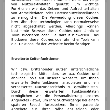
von Nutzeraktivitäten genutzt, um wichtige
Ford Fiesta
Funktionen wie das Setzen und Aufrechterhalten
Active 1,0
EcoBoost Start/Stop
von Anmeldedaten oder Datenschutzeinstellungen
zu ermöglichen. Die Verwendung dieser Cookies
bzw. ähnlicher Technologien kann normalerweise
nicht abgeschaltet werden. Allerdings können
bestimmte Browser diese Cookies oder ähnliche
Tools blockieren oder Sie darauf hinweisen. Das
€ 10 990
Blockieren dieser Cookies oder ähnlicher Tools kann
die Funktionalität der Webseite beeinträchtigen.
Erweiterte Seitenfunktionen
04/2021
83 263 km
Benzin
70 kW (95 PS)
Wir bzw. Drittanbieter nutzen unterschiedliche
technologische Mittel, darunter u.a. Cookies und
Schlüssellose Zentralverriegelung, Regensensor, Nebelscheinwerfer, Scheckheftgepflegt, Alufelgen, Klimaautomatik, Spurhalteassistent, Isofix
ähnliche Tools auf unserer Webseite, um Ihnen
erweiterte Seitenfunktionen anzubieten und ein
verbessertes Nutzungserlebnis zu gewährleisten.
Porsche Wiener Neustadt
Durch diese erweiterten Funktionalitäten
AT-2700 Wiener Neustadt
Merk
ermöglichen wir die Personalisierung unseres
Angebotes - etwa, um Ihre Suchvorgänge bei einem
späteren Besuch fortzusetzen, Ihnen passende
Ford Focus
Traveller Easy 1,0
Angebote aus Ihrer Nähe anzuzeigen oder