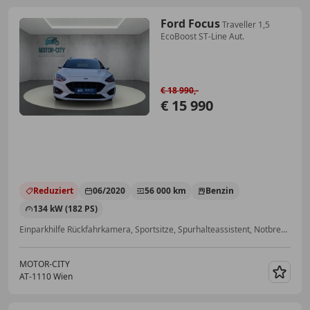
Ford Focus
Traveller 1,5
EcoBoost ST-Line Aut.
€ 18 990,-
€ 15 990
Reduziert
06/2020
56 000 km
Benzin
134 kW (182 PS)
Einparkhilfe Rückfahrkamera, Sportsitze, Spurhalteassistent, Notbremsassistent, Dachreling, ABS, Alufelgen, Induktionsladen für Smartphones
MOTOR-CITY
AT-1110 Wien
Merk