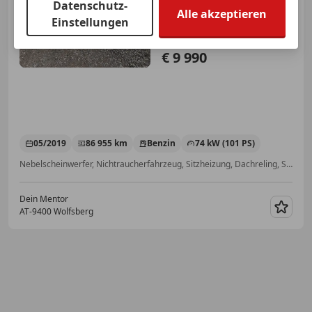
Datenschutz-
Alle akzeptieren
Einstellungen
€ 9 990
05/2019
86 955 km
Benzin
74 kW (101 PS)
Nebelscheinwerfer, Nichtraucherfahrzeug, Sitzheizung, Dachreling, Spurhalteassistent, Notbremsassistent, Anhängerkupplung, Regensensor
Dein Mentor
AT-9400 Wolfsberg
Merk