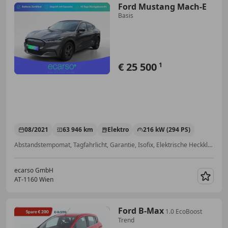
Ford Mustang Mach-E
Basis
€ 25 500
1
08/2021
63 946 km
Elektro
216 kW (294 PS)
Abstandstempomat, Tagfahrlicht, Garantie, Isofix, Elektrische Heckklappe, Beheizbares Lenkrad, LED-Scheinwerfer, Sitzheizung
ecarso GmbH
AT-1160 Wien
Merk
Ford B-Max
1.0 EcoBoost
Trend