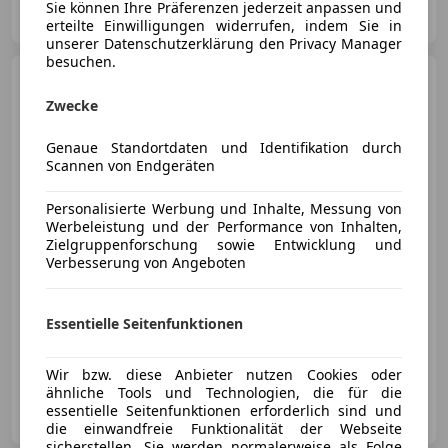
Sie können Ihre Präferenzen jederzeit anpassen und
AT-2103 Langenzersdorf
Merk
erteilte Einwilligungen widerrufen, indem Sie in
unserer Datenschutzerklärung den Privacy Manager
besuchen.
Ford Mustang Mach-E
Basis AWD
Zwecke
Genaue Standortdaten und Identifikation durch
Scannen von Endgeräten
€ 26 900
1
Personalisierte Werbung und Inhalte, Messung von
Werbeleistung und der Performance von Inhalten,
Zielgruppenforschung sowie Entwicklung und
Verbesserung von Angeboten
01/2022
43 280 km
Elektro
198 kW (269 PS)
Essentielle Seitenfunktionen
Allrad, Elektrische Sitze, Beheizbares Lenkrad, Abstandstempomat, Isofix, Geschwindigkeits-begrenzungsanlage, Alarmanlage, Garantie
Wir bzw. diese Anbieter nutzen Cookies oder
ähnliche Tools und Technologien, die für die
ecarso GmbH
essentielle Seitenfunktionen erforderlich sind und
AT-1160 Wien
Merk
die einwandfreie Funktionalität der Webseite
sicherstellen. Sie werden normalerweise als Folge