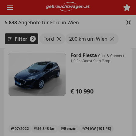
Zum
Hauptinhalt
springen
5 838
Angebote für Ford in Wien
Filter
Ford
200 km um Wien
2
Ford Fiesta
Cool & Connect
1,0 EcoBoost Start/Stop
€ 10 990
07/2022
56 843 km
Benzin
74 kW (101 PS)