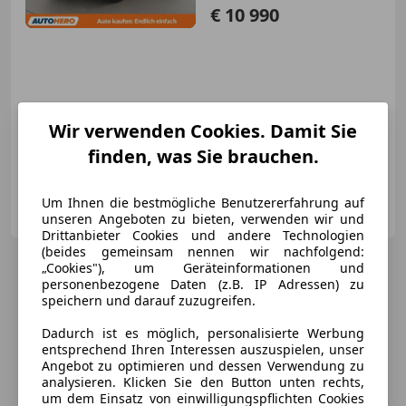
€ 10 990
Neu
05/2018
71 279 km
Benzin
92 kW (125 PS)
Wir verwenden Cookies. Damit Sie
finden, was Sie brauchen.
BESTELLE DEINEN GEBRAUCHTWAGEN BEQUEM VON ZUHAUSE
Autohero Österreich GmbH
Um Ihnen die bestmögliche Benutzererfahrung auf
AT-1030 Wien
Merk
unseren Angeboten zu bieten, verwenden wir und
Drittanbieter Cookies und andere Technologien
(beides gemeinsam nennen wir nachfolgend:
„Cookies"), um Geräteinformationen und
personenbezogene Daten (z.B. IP Adressen) zu
speichern und darauf zuzugreifen.
Dadurch ist es möglich, personalisierte Werbung
entsprechend Ihren Interessen auszuspielen, unser
Angebot zu optimieren und dessen Verwendung zu
analysieren. Klicken Sie den Button unten rechts,
um dem Einsatz von einwilligungspflichten Cookies