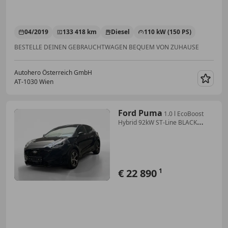
04/2019
133 418 km
Diesel
110 kW (150 PS)
BESTELLE DEINEN GEBRAUCHTWAGEN BEQUEM VON ZUHAUSE
Autohero Österreich GmbH
AT-1030 Wien
Merk
Ford Puma
1.0 l EcoBoost
Hybrid 92kW ST-Line BLACK
EDITION
€ 22 890
1