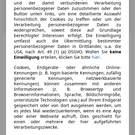
und der damit verbundenen Verarbeitung
personenbezogener Daten zuzustimmen oder den
Button unten links, um eine detaillierte Auswahl
hinsichtlich der Cookies zu treffen oder um der
Verarbeitung personenbezogener Daten zu
widersprechen, soweit diese auf Grundlage
berechtigter Interessen erfolgt. Die Einwilligung
Ford Tourneo Connect
umfasst auch die Übermittlung bestimmter
L2 DoKa 5 Sitze+2
personenbezogener Daten in Drittländer, u.a. die
Schiebetüren+Kamera+Navi
USA, nach Art. 49 (1) (a) DSGVO. Wollen Sie
keine
Einwilligung
erteilen, klicken Sie bitte
hier
.
Cookies, Endgeräte- oder ähnliche Online-
€ 14 500
1
Kennungen (z. B. login-basierte Kennungen, zufällig
generierte Kennungen, netzwerkbasierte
Kennungen) können zusammen mit anderen
Informationen (z. B. Browsertyp und
Browserinformationen, Sprache, Bildschirmgröße,
unterstützte Technologien usw.) auf Ihrem Endgerät
gespeichert oder von dort ausgelesen werden, um
es jedes Mal wiederzuerkennen, wenn es eine App
04/2023
164 000 km
Diesel
74 kW (101 PS)
oder einer Webseite aufruft. Dies geschieht für
Schiebetür rechts, Einparkhilfe Rückfahrkamera, Getönte Scheiben, Isofix, Multifunktionslenkrad, Tagfahrlicht, Einparkhilfe Sensoren hinten, Notrufsystem
einen oder mehrere der hier aufgeführten
Verarbeitungszwecke.
Autoinsel GmbH