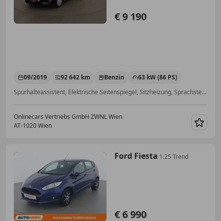
€ 9 190
09/2019
92 642 km
Benzin
63 kW (86 PS)
Spurhalteassistent, Elektrische Seitenspiegel, Sitzheizung, Sprachsteuerung, Klimaautomatik, Winterpaket, Radio, Lederlenkrad
Onlinecars Vertriebs GmbH ZWNL Wien
AT-1020 Wien
Merk
Ford Fiesta
1.25 Trend
€ 6 990