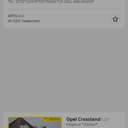
*EL. SITZE*LEDER*DISTRONIC*20 ZOLL AMG RÄDER*
ARTIS e.U.
AT-5201 Seekirchen
Merk
Opel Crossland
1,2 T
Elegance *2024er!*