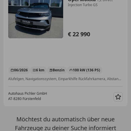
Injection Turbo GS
€ 22 990
06/2026
6 km
Benzin
100 kW (136 PS)
Alufelgen, Navigationssystem, Einparkhilfe Rückfahrkamera, Abstandstempomat, Sitzheizung, Elektrische Fensterheber, Beheizbares Lenkrad, Schlüssellose Zentralverriegelung
Autohaus Pichler GmbH
AT-8280 Fürstenfeld
Merk
Möchtest du automatisch über neue
Fahrzeuge zu deiner Suche informiert