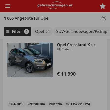
Zum
Hauptinhalt
springen
1 065
Angebote für Opel
Filter
Opel
SUV/Geländewagen/Pickup
3
Opel Crossland X
aut.
Ultimate
*AHK*AMBIENTE*LED*APPLE*NAVI*
€ 11 990
04/2019
99 900 km
Benzin
81 kW (110 PS)