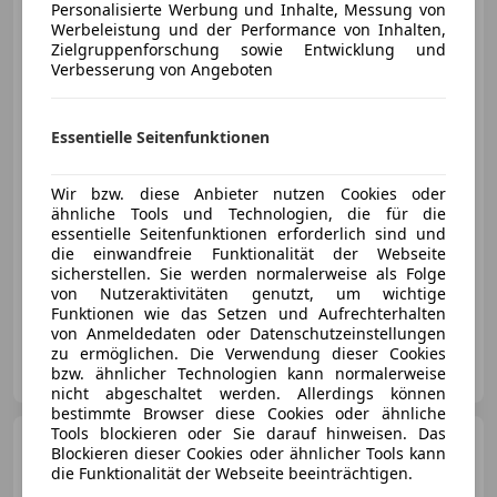
Personalisierte Werbung und Inhalte, Messung von
Werbeleistung und der Performance von Inhalten,
Zielgruppenforschung sowie Entwicklung und
Verbesserung von Angeboten
€ 15 290
Essentielle Seitenfunktionen
Wir bzw. diese Anbieter nutzen Cookies oder
ähnliche Tools und Technologien, die für die
essentielle Seitenfunktionen erforderlich sind und
die einwandfreie Funktionalität der Webseite
Neu
02/2023
50 303 km
Benzin
74 kW (101 PS)
sicherstellen. Sie werden normalerweise als Folge
von Nutzeraktivitäten genutzt, um wichtige
Sitzheizung, Beheizbares Lenkrad, Alufelgen, Navigationssystem, Einparkhilfe Rückfahrkamera, Sportsitze, Klimaautomatik, Regensensor
Funktionen wie das Setzen und Aufrechterhalten
von Anmeldedaten oder Datenschutzeinstellungen
zu ermöglichen. Die Verwendung dieser Cookies
Auto Günther GmbH
bzw. ähnlicher Technologien kann normalerweise
AT-4600 Wels
Merk
nicht abgeschaltet werden. Allerdings können
bestimmte Browser diese Cookies oder ähnliche
Tools blockieren oder Sie darauf hinweisen. Das
Opel Crossland
1,2 T
Blockieren dieser Cookies oder ähnlicher Tools kann
Elegance *NAVI*
die Funktionalität der Webseite beeinträchtigen.