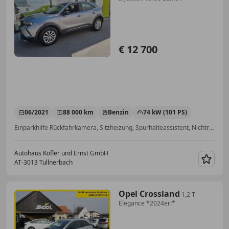
€ 12 700
06/2021
88 000 km
Benzin
74 kW (101 PS)
Einparkhilfe Rückfahrkamera, Sitzheizung, Spurhalteassistent, Nichtraucherfahrzeug, Alufelgen, Elektrische Fensterheber, Beheizbares Lenkrad, Fernlichtassistent
Autohaus Köfler und Ernst GmbH
AT-3013 Tullnerbach
Merk
Opel Crossland
1,2 T
Elegance *2024er!*