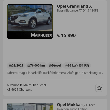
Opel Grandland X
Busin.Elegance AT D1,5 130PS
€ 15 990
02/2021
76 000 km
Diesel
96 kW (131 PS)
Fahrerairbag, Einparkhilfe Rückfahrkamera, Alufelgen, Sitzheizung, Regensensor, Totwinkel-Assistent, Einparkhilfe Sensoren vorne, Notbremsassistent
Automobile Mairhuber GmbH
AT-4664 Oberweis
Merk
Opel Mokka
1,2 Direct
Injection Turbo Edition