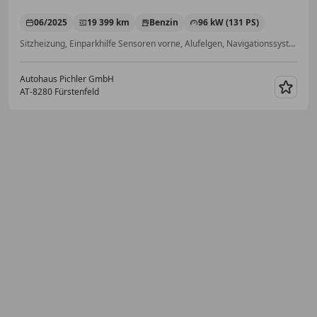
06/2025
19 399 km
Benzin
96 kW (131 PS)
Sitzheizung, Einparkhilfe Sensoren vorne, Alufelgen, Navigationssystem, Müdigkeitswarnsystem, Einparkhilfe Rückfahrkamera, Abstandstempomat, Beheizbares Lenkrad
Autohaus Pichler GmbH
AT-8280 Fürstenfeld
Merk