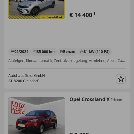
€ 14 400
1
02/2024
35 000 km
Benzin
81 kW (110 PS)
Alufelgen, Klimaautomatik, Zentralverriegelung, Armlehne, Apple CarPlay, Android Auto, Elektrische Fensterheber, Müdigkeitswarnsystem
Autohaus Seidl GmbH
AT-8200 Gleisdorf
Merk
Opel Crossland X
Edition