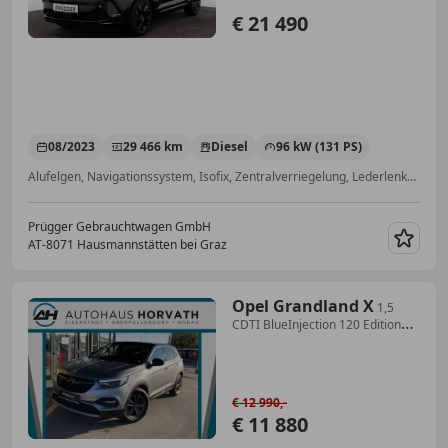
€ 21 490
08/2023
29 466 km
Diesel
96 kW (131 PS)
Alufelgen, Navigationssystem, Isofix, Zentralverriegelung, Lederlenkrad, Sportsitze, ESP, Servolenkung
Prügger Gebrauchtwagen GmbH
AT-8071 Hausmannstätten bei Graz
Merk
Opel Grandland X
1,5
CDTI BlueInjection 120 Edition
Start/Stopp
€ 12 990,-
€ 11 880