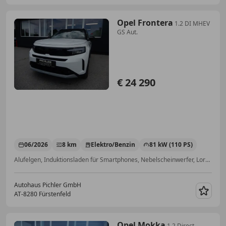
Opel Frontera
1.2 DI MHEV
GS Aut.
€ 24 290
06/2026
8 km
Elektro/Benzin
81 kW (110 PS)
Alufelgen, Induktionsladen für Smartphones, Nebelscheinwerfer, Lordosenstütze, Sitzheizung, Navigationssystem, Einparkhilfe Sensoren vorne, Isofix
Autohaus Pichler GmbH
AT-8280 Fürstenfeld
Merk
Opel Mokka
1,2 Direct