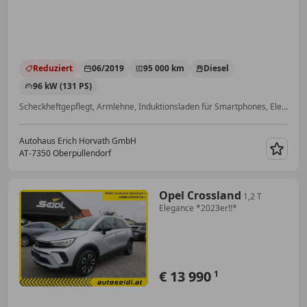
Reduziert
06/2019
95 000 km
Diesel
96 kW (131 PS)
Scheckheftgepflegt, Armlehne, Induktionsladen für Smartphones, Elektrische Fensterheber, Alufelgen, Nichtraucherfahrzeug, Apple CarPlay, Traktionskontrolle
Autohaus Erich Horvath GmbH
AT-7350 Oberpullendorf
Merk
Opel Crossland
1,2 T
Elegance *2023er!!*
€ 13 990
1