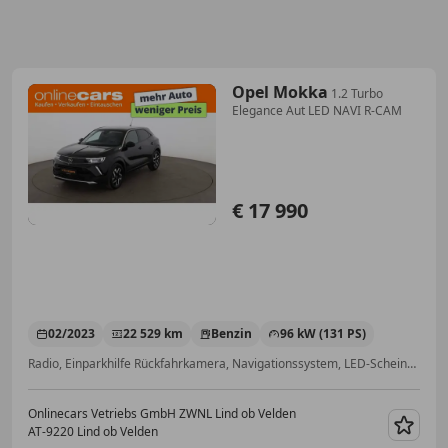
Opel Mokka
1.2 Turbo
Elegance Aut LED NAVI R-CAM
€ 17 990
02/2023
22 529 km
Benzin
96 kW (131 PS)
Radio, Einparkhilfe Rückfahrkamera, Navigationssystem, LED-Scheinwerfer, Klimaautomatik, Alufelgen, Partikelfilter, Elektronische Parkbremse
Onlinecars Vetriebs GmbH ZWNL Lind ob Velden
AT-9220 Lind ob Velden
Merk