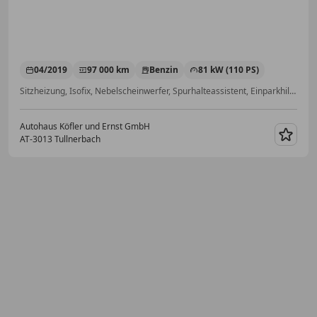
04/2019
97 000 km
Benzin
81 kW (110 PS)
Sitzheizung, Isofix, Nebelscheinwerfer, Spurhalteassistent, Einparkhilfe Sensoren hinten, Fernlichtassistent, Alufelgen, Freisprecheinrichtung
Autohaus Köfler und Ernst GmbH
AT-3013 Tullnerbach
Merk