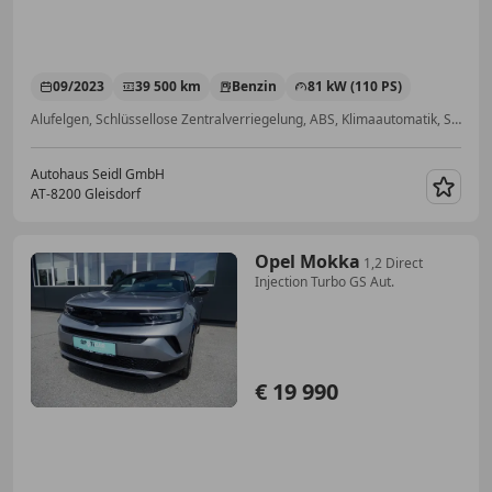
09/2023
39 500 km
Benzin
81 kW (110 PS)
Alufelgen, Schlüssellose Zentralverriegelung, ABS, Klimaautomatik, Servolenkung
Autohaus Seidl GmbH
AT-8200 Gleisdorf
Merk
Opel Mokka
1,2 Direct
Injection Turbo GS Aut.
€ 19 990