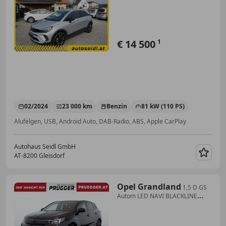
€ 14 500
1
02/2024
23 000 km
Benzin
81 kW (110 PS)
Alufelgen, USB, Android Auto, DAB-Radio, ABS, Apple CarPlay
Autohaus Seidl GmbH
AT-8200 Gleisdorf
Merk
Opel Grandland
1,5 D GS
Autom LED NAVI BLACKLINE
VIRTUAL