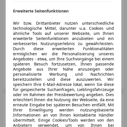
Erweiterte Seitenfunktionen
€ 14 900
1
Wir bzw. Drittanbieter nutzen unterschiedliche
technologische Mittel, darunter u.a. Cookies und
ähnliche Tools auf unserer Webseite, um Ihnen
erweiterte Seitenfunktionen anzubieten und ein
verbessertes Nutzungserlebnis zu gewährleisten.
Durch diese erweiterten Funktionalitäten
ermöglichen wir die Personalisierung unseres
06/2023
19 500 km
Benzin
81 kW (110 PS)
Angebotes - etwa, um Ihre Suchvorgänge bei einem
Zentralverriegelung, Alufelgen, Navigationssystem, Klimaautomatik, Einparkhilfe Sensoren hinten, Isofix, Armlehne, USB
späteren Besuch fortzusetzen, Ihnen passende
Angebote aus Ihrer Nähe anzuzeigen oder
personalisierte Werbung und Nachrichten
Autohaus Seidl GmbH
bereitzustellen und diese auszuwerten. Wir
AT-8200 Gleisdorf
Merk
speichern Ihre E-Mail-Adresse lokal, wenn Sie diese
für gespeicherte Suchanfragen, Lieblingsfahrzeuge
oder im Rahmen der Preisbewertung angeben. Dies
Opel Crossland X
erleichtert Ihnen die Nutzung der Webseite, da eine
Edition
erneute Eingabe bei späteren Besuchen entfällt. Mit
Ihrer Einwilligung werden nutzungsbasierte
Informationen an von Ihnen kontaktierte Händler
übermittelt. Einige Cookies/Tools werden von den
Anbietern verwendet, um von Ihnen bei