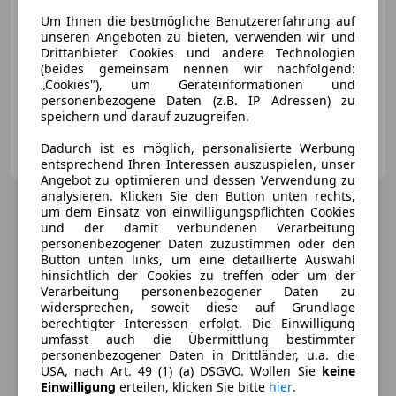
Um Ihnen die bestmögliche Benutzererfahrung auf
unseren Angeboten zu bieten, verwenden wir und
Drittanbieter Cookies und andere Technologien
(beides gemeinsam nennen wir nachfolgend:
12/2021
51 102 km
Elektro
100 kW (136 PS)
„Cookies"), um Geräteinformationen und
Garantie
personenbezogene Daten (z.B. IP Adressen) zu
speichern und darauf zuzugreifen.
Oellinger Enns GmbH&CoKG
Dadurch ist es möglich, personalisierte Werbung
AT-4470 Enns
Merk
entsprechend Ihren Interessen auszuspielen, unser
Angebot zu optimieren und dessen Verwendung zu
analysieren. Klicken Sie den Button unten rechts,
um dem Einsatz von einwilligungspflichten Cookies
und der damit verbundenen Verarbeitung
personenbezogener Daten zuzustimmen oder den
Button unten links, um eine detaillierte Auswahl
hinsichtlich der Cookies zu treffen oder um der
Verarbeitung personenbezogener Daten zu
widersprechen, soweit diese auf Grundlage
berechtigter Interessen erfolgt. Die Einwilligung
umfasst auch die Übermittlung bestimmter
personenbezogener Daten in Drittländer, u.a. die
USA, nach Art. 49 (1) (a) DSGVO. Wollen Sie
keine
Einwilligung
erteilen, klicken Sie bitte
hier
.