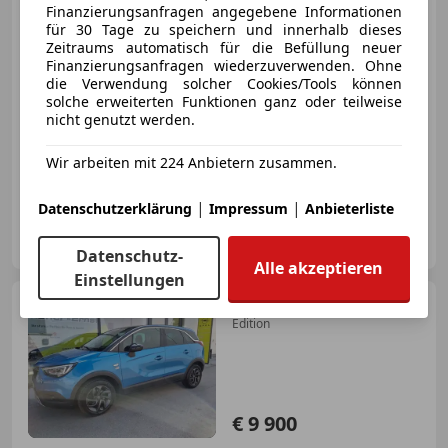
Finanzierungsanfragen angegebene Informationen
€ 10 990
für 30 Tage zu speichern und innerhalb dieses
Zeitraums automatisch für die Befüllung neuer
Finanzierungsanfragen wiederzuverwenden. Ohne
die Verwendung solcher Cookies/Tools können
solche erweiterten Funktionen ganz oder teilweise
nicht genutzt werden.
06/2020
63 500 km
Benzin
61 kW (83 PS)
Wir arbeiten mit 224 Anbietern zusammen.
Alufelgen, Spurhalteassistent, Bluetooth, Seitenairbag, Lederlenkrad, Bordcomputer, Reifendruckkontrollsystem, Verkehrszeichenerkennung
|
|
Datenschutzerklärung
Impressum
Anbieterliste
Autohaus Herbert Brandtner GmbH
AT-3430 Tulln
Merk
Datenschutz-
Alle akzeptieren
Einstellungen
Opel Crossland
120 Jahre
Edition
€ 9 900