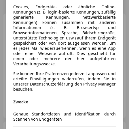
Cookies, Endgeräte- oder ähnliche Online-
Kennungen (z. B. login-basierte Kennungen, zufällig
generierte Kennungen, netzwerkbasierte
Opel Antara
Cosmo 4x4 Aut.
Kennungen) können zusammen mit anderen
Informationen (z. B. Browsertyp und
Browserinformationen, Sprache, Bildschirmgröße,
unterstützte Technologien usw.) auf Ihrem Endgerät
gespeichert oder von dort ausgelesen werden, um
es jedes Mal wiederzuerkennen, wenn es eine App
oder einer Webseite aufruft. Dies geschieht für
€ 7 990
einen oder mehrere der hier aufgeführten
Verarbeitungszwecke.
Sie können Ihre Präferenzen jederzeit anpassen und
erteilte Einwilligungen widerrufen, indem Sie in
unserer Datenschutzerklärung den Privacy Manager
besuchen.
03/2013
132 000 km
Diesel
135 kW (184 PS)
Zwecke
Autohandel Schleer e.U.
AT-2604 Theresienfled
Merk
Genaue Standortdaten und Identifikation durch
Scannen von Endgeräten
Opel Mokka
GS-Line 1.2