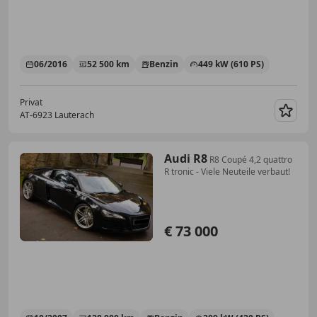
06/2016
52 500 km
Benzin
449 kW (610 PS)
Privat
AT-6923 Lauterach
Merk
Audi R8
R8 Coupé 4,2 quattro
R tronic - Viele Neuteile verbaut!
€ 73 000