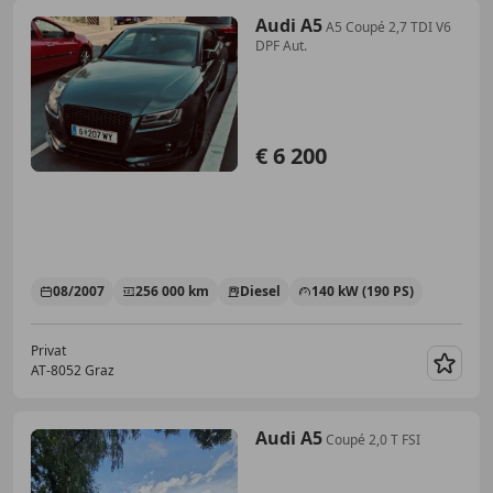
Audi A5
A5 Coupé 2,7 TDI V6
DPF Aut.
€ 6 200
08/2007
256 000 km
Diesel
140 kW (190 PS)
Privat
AT-8052 Graz
Merk
Audi A5
Coupé 2,0 T FSI