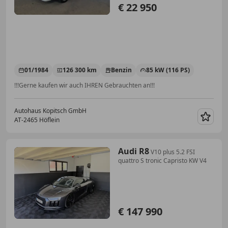
€ 22 950
01/1984
126 300 km
Benzin
85 kW (116 PS)
!!!Gerne kaufen wir auch IHREN Gebrauchten an!!!
Autohaus Kopitsch GmbH
AT-2465 Höflein
Merk
Audi R8
V10 plus 5.2 FSI
quattro S tronic Capristo KW V4
€ 147 990