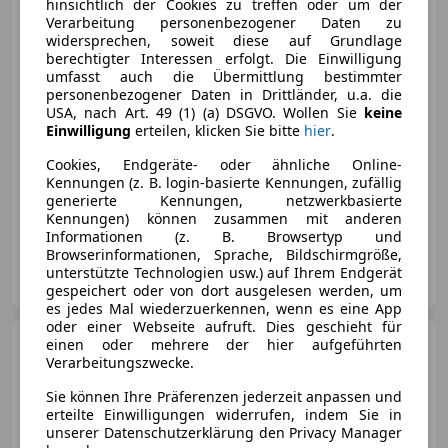
hinsichtlich der Cookies zu treffen oder um der
Verarbeitung personenbezogener Daten zu
widersprechen, soweit diese auf Grundlage
berechtigter Interessen erfolgt. Die Einwilligung
umfasst auch die Übermittlung bestimmter
€ 1 650
personenbezogener Daten in Drittländer, u.a. die
USA, nach Art. 49 (1) (a) DSGVO. Wollen Sie
keine
Einwilligung
erteilen, klicken Sie bitte
hier
.
Cookies, Endgeräte- oder ähnliche Online-
Kennungen (z. B. login-basierte Kennungen, zufällig
generierte Kennungen, netzwerkbasierte
07/2010
227 000 km
Benzin
75 kW (102 PS)
Kennungen) können zusammen mit anderen
Informationen (z. B. Browsertyp und
Browserinformationen, Sprache, Bildschirmgröße,
Privat
unterstützte Technologien usw.) auf Ihrem Endgerät
AT-6923 Lauterach
Merk
gespeichert oder von dort ausgelesen werden, um
es jedes Mal wiederzuerkennen, wenn es eine App
oder einer Webseite aufruft. Dies geschieht für
Audi A5
einen oder mehrere der hier aufgeführten
Coupé 3,0 TDI sport
quattro S-tronic S Line
Verarbeitungszwecke.
Sie können Ihre Präferenzen jederzeit anpassen und
erteilte Einwilligungen widerrufen, indem Sie in
unserer Datenschutzerklärung den Privacy Manager