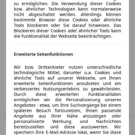
zu ermöglichen. Die Verwendung dieser Cookies
bzw. ähnlicher Technologien kann normalerweise
nicht abgeschaltet werden. Allerdings können
bestimmte Browser diese Cookies oder ähnliche
Tools blockieren oder Sie darauf hinweisen. Das
Blockieren dieser Cookies oder ähnlicher Tools kann
die Funktionalität der Webseite beeinträchtigen.
€ 2 000
Erweiterte Seitenfunktionen
Wir bzw. Drittanbieter nutzen unterschiedliche
technologische Mittel, darunter u.a. Cookies und
ähnliche Tools auf unserer Webseite, um Ihnen
erweiterte Seitenfunktionen anzubieten und ein
03/2008
285 000 km
Diesel
103 kW (140 PS)
verbessertes Nutzungserlebnis zu gewährleisten.
Durch diese erweiterten Funktionalitäten
ermöglichen wir die Personalisierung unseres
Privat
Angebotes - etwa, um Ihre Suchvorgänge bei einem
AT-6922 Wolfurt
Merk
späteren Besuch fortzusetzen, Ihnen passende
Angebote aus Ihrer Nähe anzuzeigen oder
personalisierte Werbung und Nachrichten
Audi S5
Coupé 4,2 FSI V8
bereitzustellen und diese auszuwerten. Wir
quattro Aut.
speichern Ihre E-Mail-Adresse lokal, wenn Sie diese