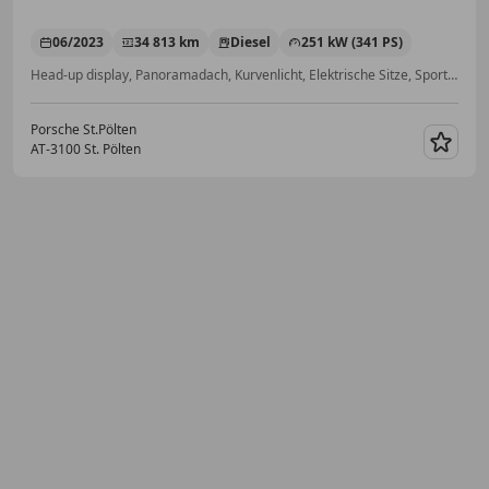
06/2023
34 813 km
Diesel
251 kW (341 PS)
Head-up display, Panoramadach, Kurvenlicht, Elektrische Sitze, Sportsitze, Sportfahrwerk, Sitzheizung, Getönte Scheiben
Porsche St.Pölten
AT-3100 St. Pölten
Merk