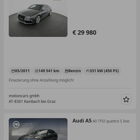
€ 29 980
05/2011
149 541 km
Benzin
331 kW (450 PS)
Finazierung ohne Anzahlung möglich!
motioncars gmbh
AT-8301 Kainbach bei Graz
Merk
Audi A5
40 TFSI quattro S line