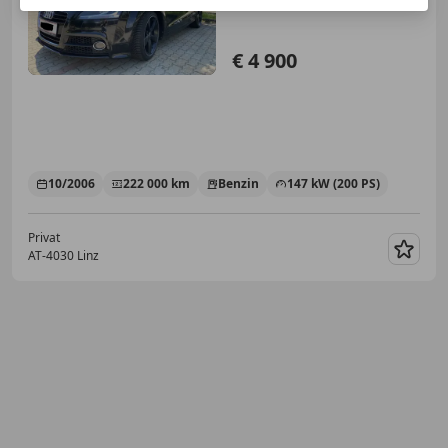
€ 4 900
10/2006
222 000 km
Benzin
147 kW (200 PS)
Privat
AT-4030 Linz
Merk