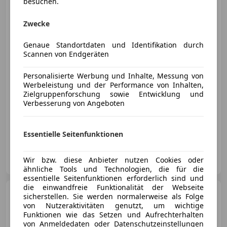
besuchen.
Zwecke
Genaue Standortdaten und Identifikation durch
Scannen von Endgeräten
€ 10 000
Personalisierte Werbung und Inhalte, Messung von
Werbeleistung und der Performance von Inhalten,
Zielgruppenforschung sowie Entwicklung und
Verbesserung von Angeboten
02/2017
252 000 km
Diesel
160 kW (218 PS)
Essentielle Seitenfunktionen
Privat
Wir bzw. diese Anbieter nutzen Cookies oder
AT-8261 Sinabelkirchen
Merk
ähnliche Tools und Technologien, die für die
essentielle Seitenfunktionen erforderlich sind und
die einwandfreie Funktionalität der Webseite
Audi A3
S-Line sportback /
sicherstellen. Sie werden normalerweise als Folge
Exportwagen
von Nutzeraktivitäten genutzt, um wichtige
Funktionen wie das Setzen und Aufrechterhalten
von Anmeldedaten oder Datenschutzeinstellungen