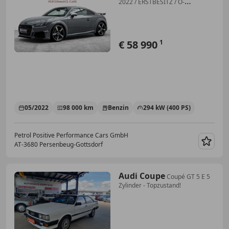
2022 / ERSTBESITZ / Ö-
BESTPREIS
€ 58 990
1
05/2022
98 000 km
Benzin
294 kW (400 PS)
Petrol Positive Performance Cars GmbH
AT-3680 Persenbeug-Gottsdorf
Merk
Audi Coupe
Coupé GT 5 E 5
Zylinder - Topzustand!