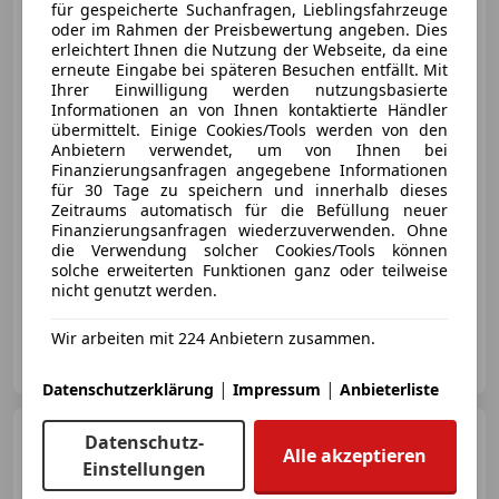
für gespeicherte Suchanfragen, Lieblingsfahrzeuge
oder im Rahmen der Preisbewertung angeben. Dies
erleichtert Ihnen die Nutzung der Webseite, da eine
erneute Eingabe bei späteren Besuchen entfällt. Mit
Ihrer Einwilligung werden nutzungsbasierte
Informationen an von Ihnen kontaktierte Händler
übermittelt. Einige Cookies/Tools werden von den
€ 6 000
Anbietern verwendet, um von Ihnen bei
Finanzierungsanfragen angegebene Informationen
für 30 Tage zu speichern und innerhalb dieses
Zeitraums automatisch für die Befüllung neuer
Finanzierungsanfragen wiederzuverwenden. Ohne
die Verwendung solcher Cookies/Tools können
solche erweiterten Funktionen ganz oder teilweise
08/2009
208 000 km
Benzin
260 kW (354 PS)
nicht genutzt werden.
Wir arbeiten mit 224 Anbietern zusammen.
Privat
AT-8010 graz
Merk
|
|
Datenschutzerklärung
Impressum
Anbieterliste
Audi TT
Coupé 2,0 T FSI
Datenschutz-
Alle akzeptieren
Einstellungen