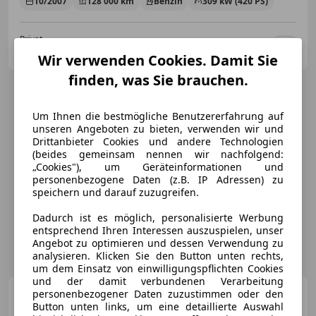
10/2007
128 000 km
Benzin
309 kW (420 PS)
Privat
AT-6800 Feldkirch
Merk
Wir verwenden Cookies. Damit Sie
finden, was Sie brauchen.
Um Ihnen die bestmögliche Benutzererfahrung auf
unseren Angeboten zu bieten, verwenden wir und
Drittanbieter Cookies und andere Technologien
(beides gemeinsam nennen wir nachfolgend:
„Cookies"), um Geräteinformationen und
personenbezogene Daten (z.B. IP Adressen) zu
speichern und darauf zuzugreifen.
Dadurch ist es möglich, personalisierte Werbung
entsprechend Ihren Interessen auszuspielen, unser
Angebot zu optimieren und dessen Verwendung zu
analysieren. Klicken Sie den Button unten rechts,
um dem Einsatz von einwilligungspflichten Cookies
und der damit verbundenen Verarbeitung
Audi A3
personenbezogener Daten zuzustimmen oder den
A3 1,6
Button unten links, um eine detaillierte Auswahl
Jubiläumsmodell Jubiläumsmodell