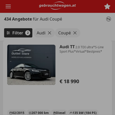
Zum
Hauptinhalt
springen
434 Angebote
für Audi Coupé
Filter
Audi
Coupé
2
Audi TT
2.0 TDI ultra*S-Line
Sport Plus*Virtual*Bestpreis*
€ 18 990
02/2015
207 000 km
Diesel
135 kW (184 PS)