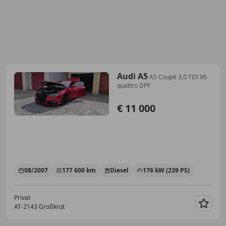
Audi A5
A5 Coupé 3,0 TDI V6
quattro DPF
€ 11 000
08/2007
177 600 km
Diesel
176 kW (239 PS)
Privat
AT-2143 Großkrut
Merk