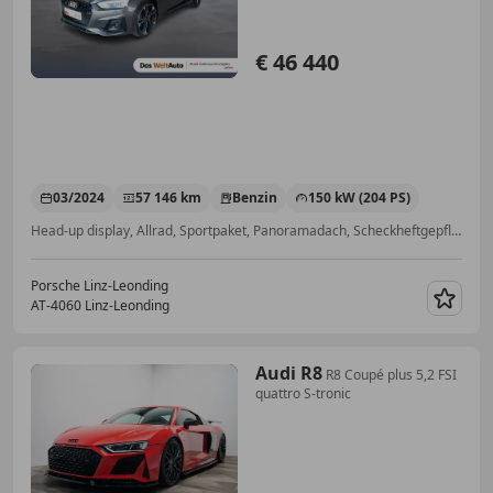
€ 46 440
03/2024
57 146 km
Benzin
150 kW (204 PS)
Head-up display, Allrad, Sportpaket, Panoramadach, Scheckheftgepflegt, Anhängerkupplung, Sitzheizung, Schlüssellose Zentralverriegelung
Porsche Linz-Leonding
AT-4060 Linz-Leonding
Merk
Audi R8
R8 Coupé plus 5,2 FSI
quattro S-tronic