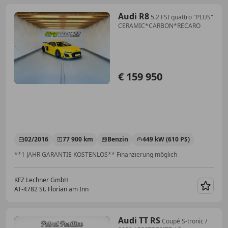
Audi R8
5.2 FSI quattro "PLUS"
CERAMIC*CARBON*RECARO
€ 159 950
02/2016
77 900 km
Benzin
449 kW (610 PS)
**1 JAHR GARANTIE KOSTENLOS** Finanzierung möglich
KFZ Lechner GmbH
AT-4782 St. Florian am Inn
Merk
Audi TT RS
Coupé S-tronic /