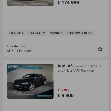
€ 174 999
05/2016
34 953 km
Benzin
449 kW (610 PS)
Emirate Boost
AT-7111 Parndorf
Merk
Audi A5
Coupé 2,0 TDI / 3x S
Line / Navi / APS Plus / Xen
€ 12 900,-
€ 9 900