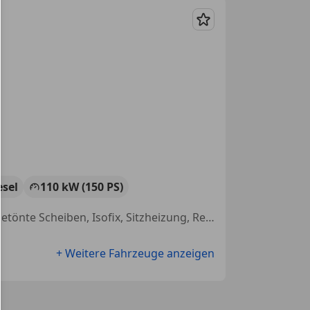
Merken
esel
110 kW (150 PS)
Einparkhilfe Sensoren vorne, Kopfairbag, Elektrische Seitenspiegel, Getönte Scheiben, Isofix, Sitzheizung, Regensensor, Alarmanlage
+ Weitere Fahrzeuge anzeigen