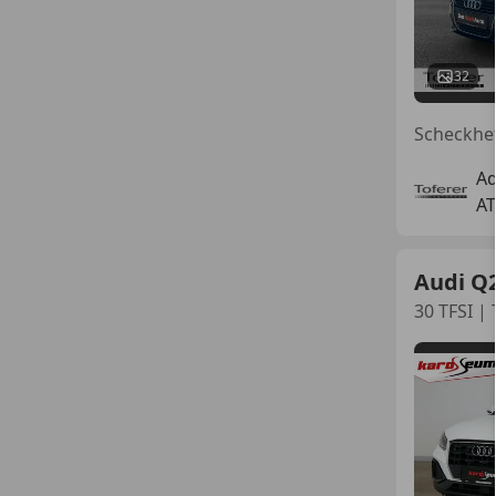
32
Ad
AT
Audi Q
30 TFSI |