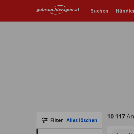
Zum
Hauptinhalt
Suchen
Händle
springen
10 117
An
Filter
Alles löschen