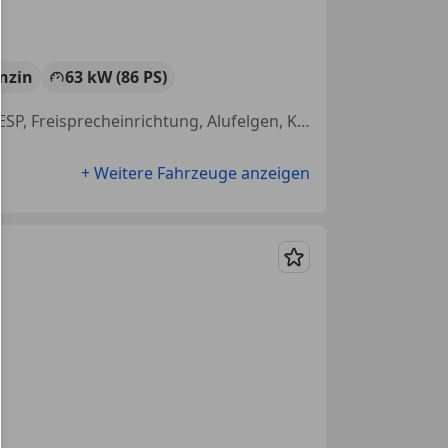
nzin
63 kW (86 PS)
Scheckheftgepflegt, Reifendruckkontrollsystem, Nebelscheinwerfer, ESP, Freisprecheinrichtung, Alufelgen, Klimaautomatik, Regensensor
+ Weitere Fahrzeuge anzeigen
Merken