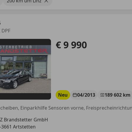
200 km um Linz
5
I DPF
€ 9 990
Neu
04/2013
189 602 km
Z Brandstetter GmbH
-3661 Artstetten