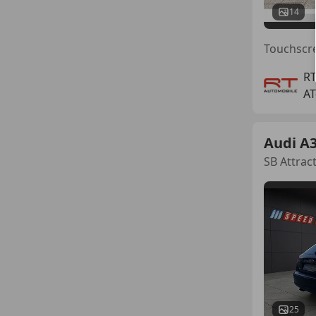
14
R
AT
Audi A
SB Attract
25