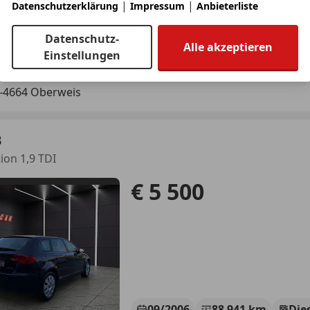
|
|
Datenschutzerklärung
Impressum
Anbieterliste
Neu
12/2020
108 890 km
Datenschutz-
Alle akzeptieren
Einstellungen
T-Automobile GmbH
-4664 Oberweis
3
ion 1,9 TDI
€ 5 500
09/2006
88 941 km
Die