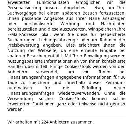
erweiterten Funktionalitäten ermöglichen wir die
Personalisierung unseres Angebotes - etwa, um Ihre
Suchvorgänge bei einem späteren Besuch fortzusetzen,
02/2023
27 200 km
Ben
Ihnen passende Angebote aus Ihrer Nähe anzuzeigen
oder personalisierte Werbung und Nachrichten
bereitzustellen und diese auszuwerten. Wir speichern Ihre
E-Mail-Adresse lokal, wenn Sie diese für gespeicherte
arosseum GmbH
Suchanfragen, Lieblingsfahrzeuge oder im Rahmen der
Preisbewertung angeben. Dies erleichtert Ihnen die
-4693 Desselbrunn
Nutzung der Webseite, da eine erneute Eingabe bei
späteren Besuchen entfällt. Mit Ihrer Einwilligung werden
nutzungsbasierte Informationen an von Ihnen kontaktierte
Händler übermittelt. Einige Cookies/Tools werden von den
3
Anbietern verwendet, um von Ihnen bei
Di
Finanzierungsanfragen angegebene Informationen für 30
Tage zu speichern und innerhalb dieses Zeitraums
€ 17 490
automatisch für die Befüllung neuer
Finanzierungsanfragen wiederzuverwenden. Ohne die
Verwendung solcher Cookies/Tools können solche
erweiterten Funktionen ganz oder teilweise nicht genutzt
werden.
Wir arbeiten mit 224 Anbietern zusammen.