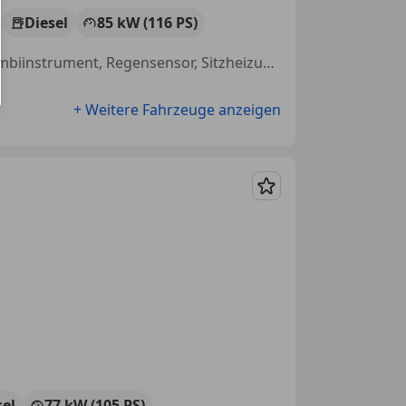
Diesel
85 kW (116 PS)
Touchscreen, LED-Scheinwerfer, Scheckheftgepflegt, Volldigitales Kombiinstrument, Regensensor, Sitzheizung, Alufelgen, Schlüssellose Zentralverriegelung
+ Weitere Fahrzeuge anzeigen
Merken
sel
77 kW (105 PS)