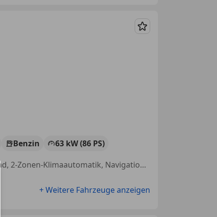
Merken
Benzin
63 kW (86 PS)
Apple CarPlay, Scheckheftgepflegt, Tagfahrlicht, Multifunktionslenkrad, 2-Zonen-Klimaautomatik, Navigationssystem, LED-Tagfahrlicht, Xenonscheinwerfer
+ Weitere Fahrzeuge anzeigen