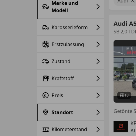
Audi
Marke und
Modell
Audi A
Karosserieform
SB 2,0 TD
Erstzulassung
Zustand
Kraftstoff
Preis
13
Standort
KF
Kilometerstand
AT