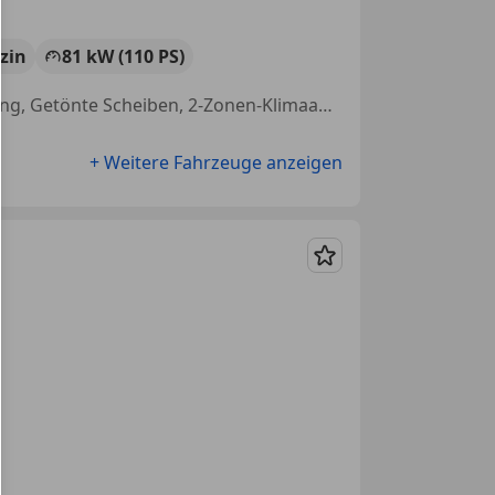
zin
81 kW (110 PS)
Einparkhilfe Sensoren vorne, Einparkhilfe Rückfahrkamera, Sitzheizung, Getönte Scheiben, 2-Zonen-Klimaautomatik, Elektrische Heckklappe, Partikelfilter, Android Auto
+ Weitere Fahrzeuge anzeigen
Merken