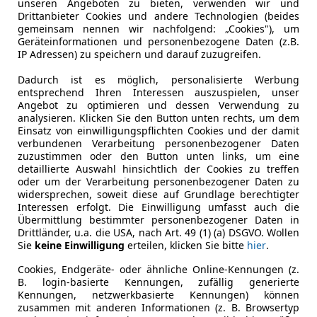
unseren Angeboten zu bieten, verwenden wir und
5
Drittanbieter Cookies und andere Technologien (beides
gemeinsam nennen wir nachfolgend: „Cookies"), um
DI Intense Aut.|FACELIFT|NAVI|STZHZG|PDC
Geräteinformationen und personenbezogene Daten (z.B.
IP Adressen) zu speichern und darauf zuzugreifen.
€ 14 590
Dadurch ist es möglich, personalisierte Werbung
entsprechend Ihren Interessen auszuspielen, unser
Angebot zu optimieren und dessen Verwendung zu
analysieren. Klicken Sie den Button unten rechts, um dem
Einsatz von einwilligungspflichten Cookies und der damit
verbundenen Verarbeitung personenbezogener Daten
zuzustimmen oder den Button unten links, um eine
detaillierte Auswahl hinsichtlich der Cookies zu treffen
oder um der Verarbeitung personenbezogener Daten zu
04/2016
190 000 km
Di
widersprechen, soweit diese auf Grundlage berechtigter
Interessen erfolgt. Die Einwilligung umfasst auch die
Übermittlung bestimmter personenbezogener Daten in
Drittländer, u.a. die USA, nach Art. 49 (1) (a) DSGVO. Wollen
Sie
keine Einwilligung
erteilen, klicken Sie bitte
hier
.
IZEK Motors GmbH
-4060 Leonding
Cookies, Endgeräte- oder ähnliche Online-Kennungen (z.
B. login-basierte Kennungen, zufällig generierte
Kennungen, netzwerkbasierte Kennungen) können
zusammen mit anderen Informationen (z. B. Browsertyp