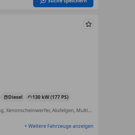
Suche speichern
Merken
Diesel
130 kW (177 PS)
Getönte Scheiben, Einparkhilfe Sensoren vorne, Freisprecheinrichtung, Xenonscheinwerfer, Alufelgen, Multifunktionslenkrad, Scheinwerferreinigung, Servolenkung
+ Weitere Fahrzeuge anzeigen