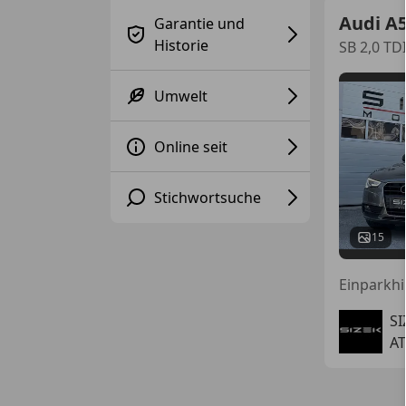
Audi A
Garantie und
Historie
SB 2,0 T
Umwelt
Online seit
Stichwortsuche
15
S
AT