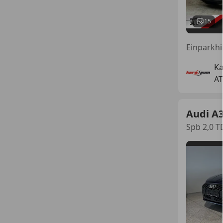
15
K
AT
Audi A
Spb 2,0 T