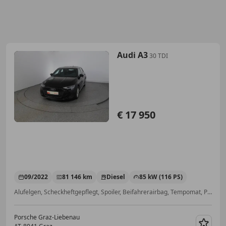
Audi A3
30 TDI
€ 17 950
09/2022
81 146 km
Diesel
85 kW (116 PS)
Alufelgen, Scheckheftgepflegt, Spoiler, Beifahrerairbag, Tempomat, Pannenkit, Lederlenkrad, Regensensor
Porsche Graz-Liebenau