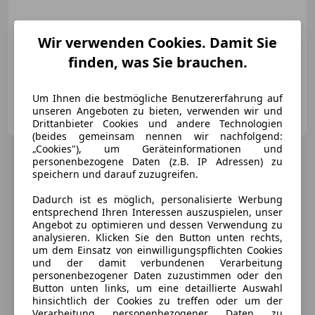
Wir verwenden Cookies. Damit Sie
11/2021
83 000 km
Diesel
85 kW (116 PS)
finden, was Sie brauchen.
Sportsitze, Voll-LED Scheinwerfer, Alufelgen, Navigationssystem, Ambientebeleuchtung, Schlüssellose Zentralverriegelung, Abstandstempomat, Regensensor
Um Ihnen die bestmögliche Benutzererfahrung auf
Autohaus Groß Gerungs
unseren Angeboten zu bieten, verwenden wir und
AT-3920 Gross Gerungs
Merk
Drittanbieter Cookies und andere Technologien
(beides gemeinsam nennen wir nachfolgend:
„Cookies"), um Geräteinformationen und
personenbezogene Daten (z.B. IP Adressen) zu
speichern und darauf zuzugreifen.
Dadurch ist es möglich, personalisierte Werbung
entsprechend Ihren Interessen auszuspielen, unser
Angebot zu optimieren und dessen Verwendung zu
analysieren. Klicken Sie den Button unten rechts,
um dem Einsatz von einwilligungspflichten Cookies
und der damit verbundenen Verarbeitung
personenbezogener Daten zuzustimmen oder den
Button unten links, um eine detaillierte Auswahl
hinsichtlich der Cookies zu treffen oder um der
Verarbeitung personenbezogener Daten zu