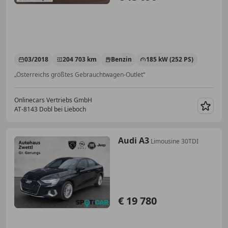
03/2018
204 703 km
Benzin
185 kW (252 PS)
„Österreichs größtes Gebrauchtwagen-Outlet“
Onlinecars Vertriebs GmbH
AT-8143 Dobl bei Lieboch
Merk
Audi A3
Limousine 30TDI
€ 19 780