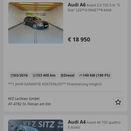
Audi A6
Avant 2.0 TDI S-tr. "S
line" LED*O-PAKET*R-KAM
€ 18 950
03/2016
153 400 km
Diesel
140 kW (190 PS)
**1 JAHR GARANTIE KOSTENLOS** Finanzierung möglich
KFZ Lechner GmbH
AT-4782 St. Florian am Inn
Merk
Audi A4
Avant 40 TDI quattro
S-tronic