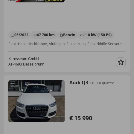
05/2022
47 700 km
Benzin
110 kW (150 PS)
Elektrische Heckklappe, Alufelgen, Sitzheizung, Einparkhilfe Sensoren hinten, LED-Scheinwerfer, Schlüssellose Zentralverriegelung, Partikelfilter, Getönte Scheiben
Karosseum GmbH
AT-4693 Desselbrunn
Merk
Audi Q3
2.0 TDI quattro
€ 15 990