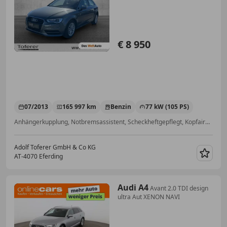
€ 8 950
07/2013
165 997 km
Benzin
77 kW (105 PS)
Anhängerkupplung, Notbremsassistent, Scheckheftgepflegt, Kopfairbag, Isofix, Tempomat, Zentralverriegelung mit Funkfernbedienung, Einparkhilfe Sensoren hinten
Adolf Toferer GmbH & Co KG
AT-4070 Eferding
Merk
Audi A4
Avant 2.0 TDI design
ultra Aut XENON NAVI