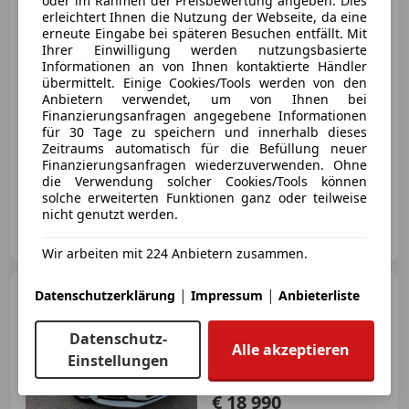
oder im Rahmen der Preisbewertung angeben. Dies
erleichtert Ihnen die Nutzung der Webseite, da eine
€ 21 890
1
erneute Eingabe bei späteren Besuchen entfällt. Mit
Ihrer Einwilligung werden nutzungsbasierte
Informationen an von Ihnen kontaktierte Händler
übermittelt. Einige Cookies/Tools werden von den
Anbietern verwendet, um von Ihnen bei
Finanzierungsanfragen angegebene Informationen
für 30 Tage zu speichern und innerhalb dieses
Zeitraums automatisch für die Befüllung neuer
03/2022
50 200 km
Benzin
110 kW (150 PS)
Finanzierungsanfragen wiederzuverwenden. Ohne
Elektrische Heckklappe, Alufelgen, Sitzheizung, Einparkhilfe Sensoren hinten, LED-Scheinwerfer, Sprachsteuerung, Getönte Scheiben, Berganfahrassistent
die Verwendung solcher Cookies/Tools können
solche erweiterten Funktionen ganz oder teilweise
nicht genutzt werden.
Karosseum GmbH
AT-4693 Desselbrunn
Merk
Wir arbeiten mit 224 Anbietern zusammen.
Audi A3
|
|
Datenschutzerklärung
Impressum
Anbieterliste
35 TDI design LED /
PARKPILOT / SITZHZG. /
BORDCOM
Datenschutz-
Alle akzeptieren
Einstellungen
€ 18 990