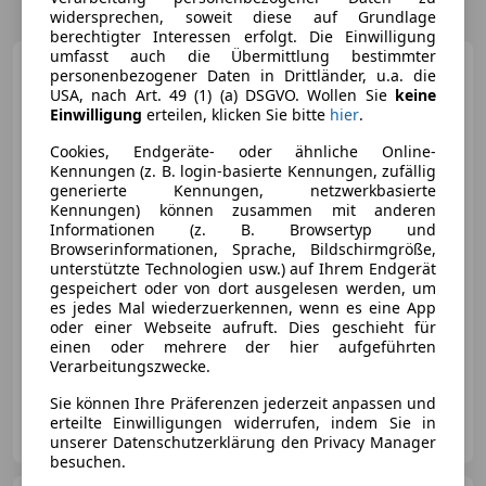
widersprechen, soweit diese auf Grundlage
berechtigter Interessen erfolgt. Die Einwilligung
umfasst auch die Übermittlung bestimmter
Audi A4
Avant 30 2.0 TDI
personenbezogener Daten in Drittländer, u.a. die
LED+LEDER+NAVI+Virtual+LM
USA, nach Art. 49 (1) (a) DSGVO. Wollen Sie
keine
Einwilligung
erteilen, klicken Sie bitte
hier
.
Cookies, Endgeräte- oder ähnliche Online-
Kennungen (z. B. login-basierte Kennungen, zufällig
generierte Kennungen, netzwerkbasierte
€ 19 590
1
Kennungen) können zusammen mit anderen
Informationen (z. B. Browsertyp und
Browserinformationen, Sprache, Bildschirmgröße,
unterstützte Technologien usw.) auf Ihrem Endgerät
gespeichert oder von dort ausgelesen werden, um
es jedes Mal wiederzuerkennen, wenn es eine App
oder einer Webseite aufruft. Dies geschieht für
12/2021
131 062 km
Diesel
100 kW (136 PS)
einen oder mehrere der hier aufgeführten
Sitzheizung, Garantie, Volldigitales Kombiinstrument, Nichtraucherfahrzeug, Getönte Scheiben, 3-Zonen-Klimaautomatik, Schaltwippen, Sprachsteuerung
Verarbeitungszwecke.
Sie können Ihre Präferenzen jederzeit anpassen und
OutletCars.at – Wels
erteilte Einwilligungen widerrufen, indem Sie in
AT-4600 Wels
Merk
unserer Datenschutzerklärung den Privacy Manager
besuchen.