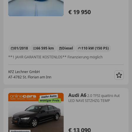
€ 19 950
01/2018
66 595 km
Diesel
110 kW (150 PS)
**1 JAHR GARANTIE KOSTENLOS** Finanzierung möglich
KFZ Lechner GmbH
AT-4782 St. Florian am Inn
Merk
Audi A6
2.0 TFSI quattro Aut
LED NAVI SITZHZG TEMP
€ 13 090