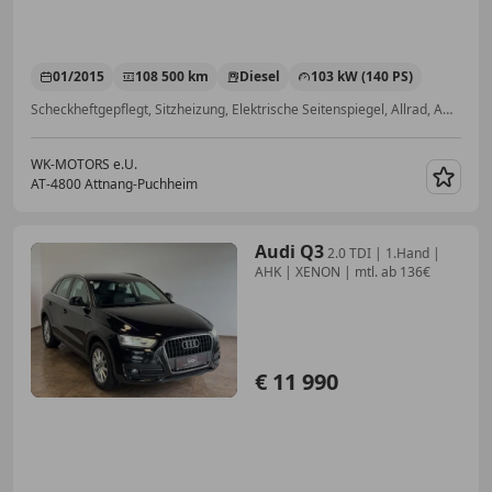
01/2015
108 500 km
Diesel
103 kW (140 PS)
Scheckheftgepflegt, Sitzheizung, Elektrische Seitenspiegel, Allrad, Ambientebeleuchtung, Multifunktionslenkrad, Einparkhilfe Sensoren vorne, Isofix
WK-MOTORS e.U.
AT-4800 Attnang-Puchheim
Merk
Audi Q3
2.0 TDI | 1.Hand |
AHK | XENON | mtl. ab 136€
€ 11 990