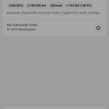
05/2012
150 000 km
Diesel
103 kW (140 PS)
Bluetooth, Einparkhilfe Sensoren hinten, Tagfahrlicht, Isofix, Alufelgen, Klimaautomatik, Sitzheizung, Xenonscheinwerfer
MB-Automobile GmbH
AT-4310 Mauthausen
Merk