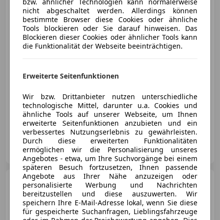
bzw. ähnlicher Technologien kann normalerweise
nicht abgeschaltet werden. Allerdings können
bestimmte Browser diese Cookies oder ähnliche
Tools blockieren oder Sie darauf hinweisen. Das
Blockieren dieser Cookies oder ähnlicher Tools kann
€ 26 990
1
die Funktionalität der Webseite beeinträchtigen.
Erweiterte Seitenfunktionen
Wir bzw. Drittanbieter nutzen unterschiedliche
11/2020
148 000 km
Diesel
100 kW (136 PS)
technologische Mittel, darunter u.a. Cookies und
ähnliche Tools auf unserer Webseite, um Ihnen
Sorgfältig geprüfter Gebrauchtwagen aus 1. Hand!
erweiterte Seitenfunktionen anzubieten und ein
verbessertes Nutzungserlebnis zu gewährleisten.
Durch diese erweiterten Funktionalitäten
your-Car.at
ermöglichen wir die Personalisierung unseres
AT-4060 Leonding
Merk
Angebotes - etwa, um Ihre Suchvorgänge bei einem
späteren Besuch fortzusetzen, Ihnen passende
Angebote aus Ihrer Nähe anzuzeigen oder
Audi A4
35 TFSI Avant |
personalisierte Werbung und Nachrichten
WENIG KM | Business Paket
bereitzustellen und diese auszuwerten. Wir
speichern Ihre E-Mail-Adresse lokal, wenn Sie diese
für gespeicherte Suchanfragen, Lieblingsfahrzeuge