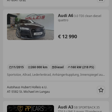
AT-8041 Graz
Merk
Audi A6
3.0 TDI clean diesel
quattro
€ 12 990
11/2015
260 000 km
Diesel
160 kW (218 PS)
Sportsitze, Allrad, Lederlenkrad, Anhängerkupplung, Innenspiegel automatisch abblendend, Einparkhilfe Sensoren vorne, Navigationssystem, Servolenkung
Autohaus Hubert Holleis e.U.
AT-5582 St. Michael im Lungau
Merk
Audi A3
SB SPORTBACK 35
TDI S-LINE S-tronic *Sonderaus....