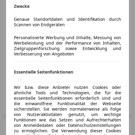
Audi A1
Sportback 30 TFSI,
Zwecke
virtual, MMI NAVI PLUS, 8 Fach
Genaue Standortdaten und Identifikation durch
Scannen von Endgeräten
Personalisierte Werbung und Inhalte, Messung von
€ 16 990
Werbeleistung und der Performance von Inhalten,
Zielgruppenforschung sowie Entwicklung und
Verbesserung von Angeboten
Essentielle Seitenfunktionen
02/2020
152 000 km
Benzin
85 kW (116 PS)
Ihr Sorglospaket ist unser Ziel siehe wagenhaus.at
Wir bzw. diese Anbieter nutzen Cookies oder
ähnliche Tools und Technologien, die für die
essentielle Seitenfunktionen erforderlich sind und
Wagenhaus GmbH
die einwandfreie Funktionalität der Webseite
AT-4655 Vorchdorf
Merk
sicherstellen. Sie werden normalerweise als Folge
von Nutzeraktivitäten genutzt, um wichtige
Funktionen wie das Setzen und Aufrechterhalten
Audi A5
von Anmeldedaten oder Datenschutzeinstellungen
SB 30 TDI advanced
zu ermöglichen. Die Verwendung dieser Cookies
S-Tronic *PANO, 19", MATRIX*