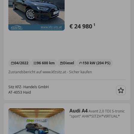
€ 24 980
1
04/2022
96 600 km
Diesel
150 kW (204 PS)
Zustandsbericht auf www.kfzsitz.at - Sicher kaufen
Sitz KFZ- Handels GmbH
AT-4053 Haid
Merk
Audi A4
Avant 2,0 TDI S-tronic
"sport" AHK*SITZH*VIRTUAL*