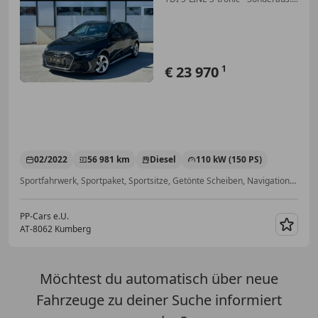
€ 23 970
1
02/2022
56 981 km
Diesel
110 kW (150 PS)
Sportfahrwerk, Sportpaket, Sportsitze, Getönte Scheiben, Navigationssystem, Verkehrszeichenerkennung, Scheckheftgepflegt, Schaltwippen
PP-Cars e.U.
AT-8062 Kumberg
Merk
Möchtest du automatisch über neue
Fahrzeuge zu deiner Suche informiert