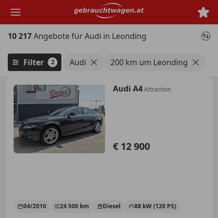
Zum
Hauptinhalt
springen
10 217
Angebote für Audi in Leonding
Filter
Audi
200 km um Leonding
2
Audi A4
Attraction
€ 12 900
04/2010
24 500 km
Diesel
88 kW (120 PS)