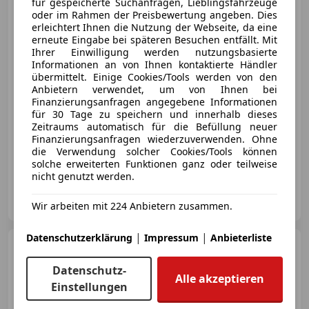
für gespeicherte Suchanfragen, Lieblingsfahrzeuge
oder im Rahmen der Preisbewertung angeben. Dies
erleichtert Ihnen die Nutzung der Webseite, da eine
erneute Eingabe bei späteren Besuchen entfällt. Mit
Ihrer Einwilligung werden nutzungsbasierte
Informationen an von Ihnen kontaktierte Händler
€ 3 790
übermittelt. Einige Cookies/Tools werden von den
Anbietern verwendet, um von Ihnen bei
Finanzierungsanfragen angegebene Informationen
für 30 Tage zu speichern und innerhalb dieses
Zeitraums automatisch für die Befüllung neuer
Finanzierungsanfragen wiederzuverwenden. Ohne
die Verwendung solcher Cookies/Tools können
05/2002
303 201 km
Diesel
45 kW (61 PS)
solche erweiterten Funktionen ganz oder teilweise
nicht genutzt werden.
Dailov GmbH
AT-1100 Wien
Wir arbeiten mit 224 Anbietern zusammen.
Merk
|
|
Datenschutzerklärung
Impressum
Anbieterliste
Audi A1
Sportback 1.2 TFSI
admired
Datenschutz-
Alle akzeptieren
Einstellungen