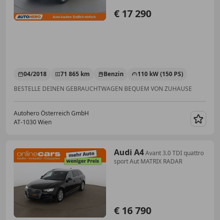
€ 17 290
04/2018
71 865 km
Benzin
110 kW (150 PS)
BESTELLE DEINEN GEBRAUCHTWAGEN BEQUEM VON ZUHAUSE
Autohero Österreich GmbH
AT-1030 Wien
Merk
Audi A4
Avant 3.0 TDI quattro
sport Aut MATRIX RADAR
€ 16 790