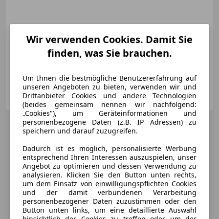
Wir verwenden Cookies. Damit Sie
01/2017
171 000 km
Diesel
160 kW (218 PS)
finden, was Sie brauchen.
Allrad, Sportfahrwerk, Volldigitales Kombiinstrument, Sportpaket, Berganfahrassistent, Notrufsystem, LED-Scheinwerfer, 3-Zonen-Klimaautomatik
Um Ihnen die bestmögliche Benutzererfahrung auf
unseren Angeboten zu bieten, verwenden wir und
Onlinecars Vertriebs GmbH ZWNL Wien
Drittanbieter Cookies und andere Technologien
AT-1020 Wien
Merk
(beides gemeinsam nennen wir nachfolgend:
„Cookies"), um Geräteinformationen und
personenbezogene Daten (z.B. IP Adressen) zu
speichern und darauf zuzugreifen.
Dadurch ist es möglich, personalisierte Werbung
entsprechend Ihren Interessen auszuspielen, unser
Angebot zu optimieren und dessen Verwendung zu
analysieren. Klicken Sie den Button unten rechts,
um dem Einsatz von einwilligungspflichten Cookies
und der damit verbundenen Verarbeitung
personenbezogener Daten zuzustimmen oder den
Button unten links, um eine detaillierte Auswahl
hinsichtlich der Cookies zu treffen oder um der