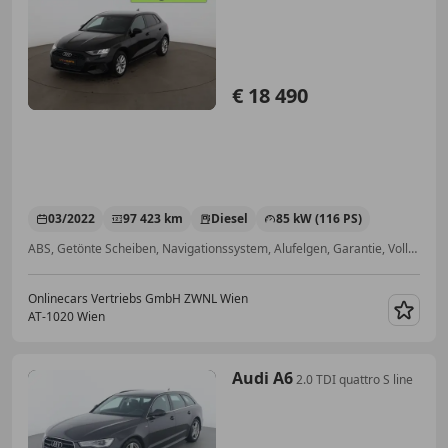
€ 18 490
03/2022
97 423 km
Diesel
85 kW (116 PS)
ABS, Getönte Scheiben, Navigationssystem, Alufelgen, Garantie, Volldigitales Kombiinstrument, Notrufsystem, Bluetooth
Onlinecars Vertriebs GmbH ZWNL Wien
AT-1020 Wien
Merk
Audi A6
2.0 TDI quattro S line