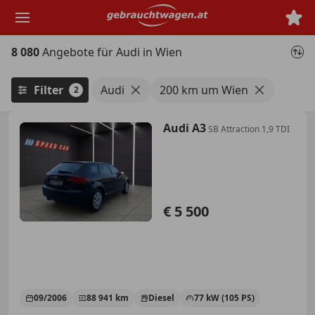
Zum
Hauptinhalt
springen
8 080
Angebote für Audi in Wien
Filter
Audi
200 km um Wien
2
Audi A3
SB Attraction 1,9 TDI
€ 5 500
09/2006
88 941 km
Diesel
77 kW (105 PS)