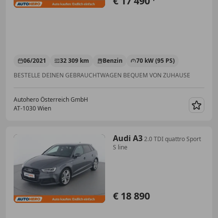
€ 17 490
06/2021
32 309 km
Benzin
70 kW (95 PS)
BESTELLE DEINEN GEBRAUCHTWAGEN BEQUEM VON ZUHAUSE
Autohero Österreich GmbH
AT-1030 Wien
Merk
Audi A3
2.0 TDI quattro Sport
S line
€ 18 890