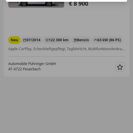
€ 8 900
Neu
07/2014
122 300 km
Benzin
63 kW (86 PS)
Apple CarPlay, Scheckheftgepflegt, Tagfahrlicht, Multifunktionslenkrad, 2-Zonen-Klimaautomatik, Navigationssystem, LED-Tagfahrlicht, Xenonscheinwerfer
Automobile Pühringer GmbH
AT-4722 Peuerbach
Merk