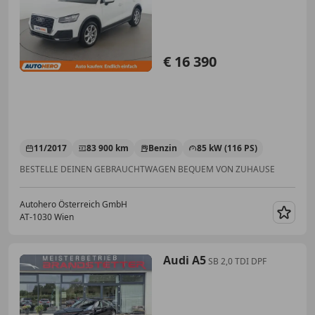
€ 16 390
11/2017
83 900 km
Benzin
85 kW (116 PS)
BESTELLE DEINEN GEBRAUCHTWAGEN BEQUEM VON ZUHAUSE
Autohero Österreich GmbH
AT-1030 Wien
Merk
Audi A5
SB 2,0 TDI DPF