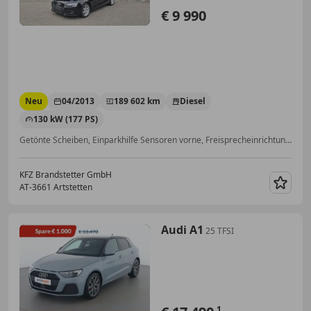
€ 9 990
Neu
04/2013
189 602 km
Diesel
130 kW (177 PS)
Getönte Scheiben, Einparkhilfe Sensoren vorne, Freisprecheinrichtung, Xenonscheinwerfer, Alufelgen, Multifunktionslenkrad, Scheinwerferreinigung, Servolenkung
KFZ Brandstetter GmbH
AT-3661 Artstetten
Merk
Audi A1
25 TFSI
1