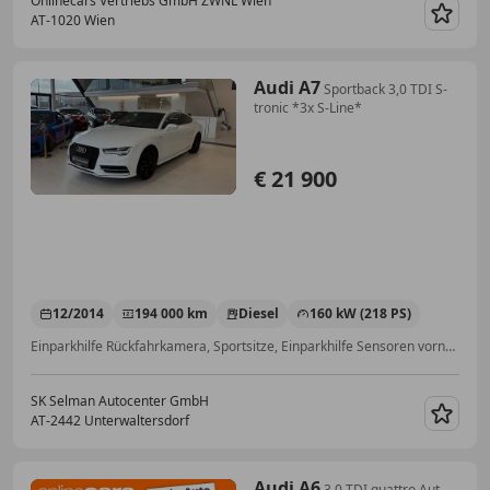
Onlinecars Vertriebs GmbH ZWNL Wien
AT-1020 Wien
Merk
Audi A7
Sportback 3,0 TDI S-
tronic *3x S-Line*
€ 21 900
12/2014
194 000 km
Diesel
160 kW (218 PS)
Einparkhilfe Rückfahrkamera, Sportsitze, Einparkhilfe Sensoren vorne, Sportpaket, Schaltwippen, Head-up display, Schlüssellose Zentralverriegelung, Soundsystem
SK Selman Autocenter GmbH
AT-2442 Unterwaltersdorf
Merk
Audi A6
3.0 TDI quattro Aut