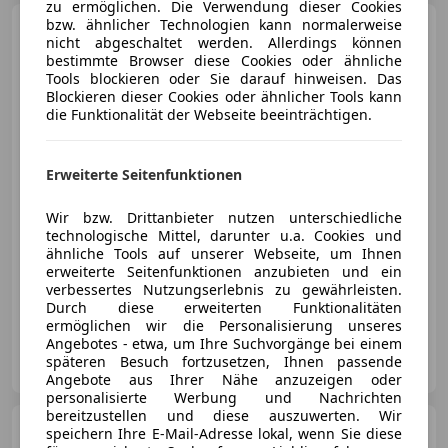
zu ermöglichen. Die Verwendung dieser Cookies
bzw. ähnlicher Technologien kann normalerweise
Audi A3
Limousine 30 TDI Aut
nicht abgeschaltet werden. Allerdings können
LED RADAR NAVI ASSIST PDC
bestimmte Browser diese Cookies oder ähnliche
Tools blockieren oder Sie darauf hinweisen. Das
Blockieren dieser Cookies oder ähnlicher Tools kann
die Funktionalität der Webseite beeinträchtigen.
€ 21 990
Erweiterte Seitenfunktionen
Wir bzw. Drittanbieter nutzen unterschiedliche
technologische Mittel, darunter u.a. Cookies und
ähnliche Tools auf unserer Webseite, um Ihnen
11/2022
40 916 km
Diesel
85 kW (116 PS)
erweiterte Seitenfunktionen anzubieten und ein
verbessertes Nutzungserlebnis zu gewährleisten.
ABS, Garantie, Getönte Scheiben, Abstandstempomat, Regensensor, Beifahrerairbag, Alufelgen, Navigationssystem
Durch diese erweiterten Funktionalitäten
ermöglichen wir die Personalisierung unseres
Angebotes - etwa, um Ihre Suchvorgänge bei einem
Onlinecars Vertriebs GmbH ZWNL Wien
späteren Besuch fortzusetzen, Ihnen passende
AT-1020 Wien
Merk
Angebote aus Ihrer Nähe anzuzeigen oder
personalisierte Werbung und Nachrichten
bereitzustellen und diese auszuwerten. Wir
Audi A2
3L 1.2 TDI Automatik
speichern Ihre E-Mail-Adresse lokal, wenn Sie diese