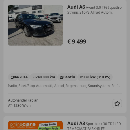
Audi A6
Avant 3,0 TFSI quattro
Stronic 310PS Allrad Autom.
€ 9 499
04/2014
240 000 km
Benzin
228 kW (310 PS)
Isofix, Start/Stop-Automatik, Allrad, Regensensor, Soundsystem, Reifendruckkontrollsystem, Sitzheizung, Tempomat
Autohandel Fabian
AT-1230 Wien
Merk
Audi A3
Sportback 30 TDI LED
TEMPOMAT PARKHILFE