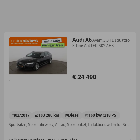
Audi A6
Avant 3.0 TDI quattro
S-Line Aut LED SKY AHK
€ 24 490
02/2017
103 280 km
Diesel
160 kW (218 PS)
Sportsitze, Sportfahrwerk, Allrad, Sportpaket, Induktionsladen für Smartphones, Soundsystem, Panoramadach, Schaltwippen