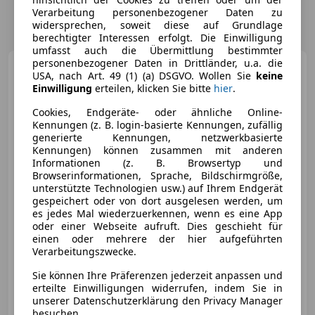
Verarbeitung personenbezogener Daten zu
widersprechen, soweit diese auf Grundlage
berechtigter Interessen erfolgt. Die Einwilligung
umfasst auch die Übermittlung bestimmter
personenbezogener Daten in Drittländer, u.a. die
Audi A6
3.0 quattro TDI S-Line
USA, nach Art. 49 (1) (a) DSGVO. Wollen Sie
keine
Aut XENON NAVI TEMP PDC
Einwilligung
erteilen, klicken Sie bitte
hier
.
Cookies, Endgeräte- oder ähnliche Online-
Kennungen (z. B. login-basierte Kennungen, zufällig
generierte Kennungen, netzwerkbasierte
€ 10 299
Kennungen) können zusammen mit anderen
Informationen (z. B. Browsertyp und
Browserinformationen, Sprache, Bildschirmgröße,
unterstützte Technologien usw.) auf Ihrem Endgerät
gespeichert oder von dort ausgelesen werden, um
es jedes Mal wiederzuerkennen, wenn es eine App
oder einer Webseite aufruft. Dies geschieht für
Neu
08/2014
210 722 km
Diesel
einen oder mehrere der hier aufgeführten
Verarbeitungszwecke.
180 kW (245 PS)
Sie können Ihre Präferenzen jederzeit anpassen und
„Österreichs größtes Gebrauchtwagen-Outlet“
erteilte Einwilligungen widerrufen, indem Sie in
unserer Datenschutzerklärung den Privacy Manager
Onlinecars Vertriebs GmbH
besuchen.