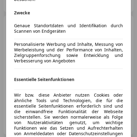
AT-8143 Dobl bei Lieboch
Merk
Zwecke
Audi A4
Avant 35 TDI Aut LED
Genaue Standortdaten und Identifikation durch
AHK NAVI SITZHZG ASSIST
Scannen von Endgeräten
Personalisierte Werbung und Inhalte, Messung von
Werbeleistung und der Performance von Inhalten,
Zielgruppenforschung sowie Entwicklung und
€ 21 490
Verbesserung von Angeboten
Essentielle Seitenfunktionen
Wir bzw. diese Anbieter nutzen Cookies oder
03/2023
131 600 km
Diesel
120 kW (163 PS)
ähnliche Tools und Technologien, die für die
essentielle Seitenfunktionen erforderlich sind und
Sportsitze, Einparkhilfe Rückfahrkamera, Freisprecheinrichtung, Elektrische Sitze, Anhängerkupplung, Elektrische Heckklappe, Getönte Scheiben, Scheinwerferreinigung
die einwandfreie Funktionalität der Webseite
sicherstellen. Sie werden normalerweise als Folge
Onlinecars Vertriebs GmbH ZWNL Wien
von Nutzeraktivitäten genutzt, um wichtige
AT-1020 Wien
Merk
Funktionen wie das Setzen und Aufrechterhalten
von Anmeldedaten oder Datenschutzeinstellungen