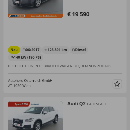
€ 19 590
Neu
06/2017
123 801 km
Diesel
140 kW (190 PS)
BESTELLE DEINEN GEBRAUCHTWAGEN BEQUEM VON ZUHAUSE
Autohero Österreich GmbH
AT-1030 Wien
Merk
Audi Q2
1.4 TFSI ACT