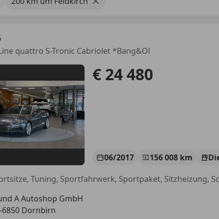
200 km um Feldkirch
5
-Line quattro S-Tronic Cabriolet *Bang&Ol
€ 24 480
06/2017
156 008 km
Di
portsitze, Tuning, Sportfahrwerk, Sportpaket, Sitzheizung, 
und A Autoshop GmbH
-6850 Dornbirn