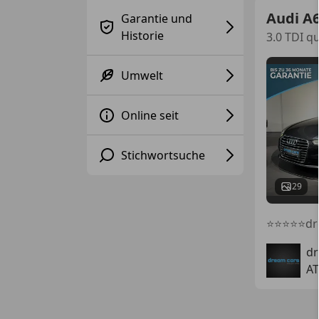
Audi A
Garantie und
Historie
3.0 TDI q
Umwelt
Online seit
Stichwortsuche
29
⭐⭐⭐⭐⭐dre
d
AT