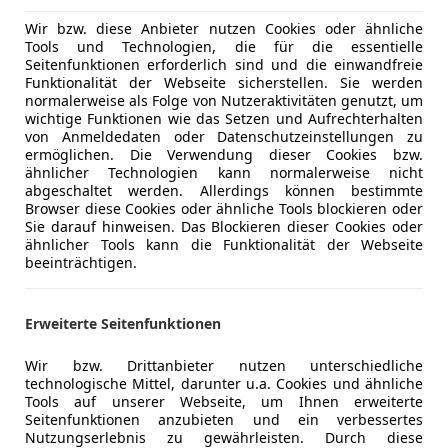
Wir bzw. diese Anbieter nutzen Cookies oder ähnliche
Tools und Technologien, die für die essentielle
Seitenfunktionen erforderlich sind und die einwandfreie
11/2015
254 000 km
Di
Funktionalität der Webseite sicherstellen. Sie werden
normalerweise als Folge von Nutzeraktivitäten genutzt, um
wichtige Funktionen wie das Setzen und Aufrechterhalten
von Anmeldedaten oder Datenschutzeinstellungen zu
ermöglichen. Die Verwendung dieser Cookies bzw.
rs to Sell e.U.
ähnlicher Technologien kann normalerweise nicht
-6341 Ebbs
abgeschaltet werden. Allerdings können bestimmte
Browser diese Cookies oder ähnliche Tools blockieren oder
Sie darauf hinweisen. Das Blockieren dieser Cookies oder
ähnlicher Tools kann die Funktionalität der Webseite
3
beeinträchtigen.
dvanced exterieur
€ 34 990
Erweiterte Seitenfunktionen
Wir bzw. Drittanbieter nutzen unterschiedliche
technologische Mittel, darunter u.a. Cookies und ähnliche
Tools auf unserer Webseite, um Ihnen erweiterte
Seitenfunktionen anzubieten und ein verbessertes
Nutzungserlebnis zu gewährleisten. Durch diese