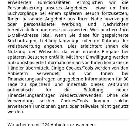
erweiterten Funktionalitäten ermöglichen wir die
Personalisierung unseres Angebotes - etwa, um Ihre
Suchvorgänge bei einem späteren Besuch fortzusetzen,
05/2023
17 460 km
Ben
Ihnen passende Angebote aus Ihrer Nähe anzuzeigen
oder personalisierte Werbung und Nachrichten
 Rudi Lins GmbH & Co KG
bereitzustellen und diese auszuwerten. Wir speichern Ihre
E-Mail-Adresse lokal, wenn Sie diese für gespeicherte
Dornbirn
Suchanfragen, Lieblingsfahrzeuge oder im Rahmen der
Preisbewertung angeben. Dies erleichtert Ihnen die
Nutzung der Webseite, da eine erneute Eingabe bei
4
späteren Besuchen entfällt. Mit Ihrer Einwilligung werden
nutzungsbasierte Informationen an von Ihnen kontaktierte
uattro**Design**Standh.**
Händler übermittelt. Einige Cookies/Tools werden von den
Anbietern verwendet, um von Ihnen bei
€ 22 490
Finanzierungsanfragen angegebene Informationen für 30
Tage zu speichern und innerhalb dieses Zeitraums
automatisch für die Befüllung neuer
Finanzierungsanfragen wiederzuverwenden. Ohne die
Verwendung solcher Cookies/Tools können solche
erweiterten Funktionen ganz oder teilweise nicht genutzt
werden.
Wir arbeiten mit 224 Anbietern zusammen.
05/2019
104 000 km
Di