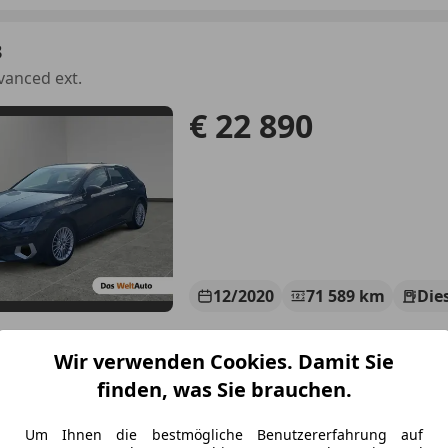
3
vanced ext.
€ 22 890
12/2020
71 589 km
Die
Wir verwenden Cookies. Damit Sie
di Lins GmbH & Co KG
finden, was Sie brauchen.
-6714 Nüziders
Um Ihnen die bestmögliche Benutzererfahrung auf