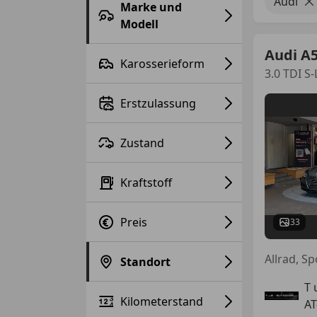
Audi
Marke und
Modell
Audi A
Karosserieform
3.0 TDI S
Erstzulassung
Zustand
Kraftstoff
Preis
33
Allrad, S
Standort
T 
Kilometerstand
AT