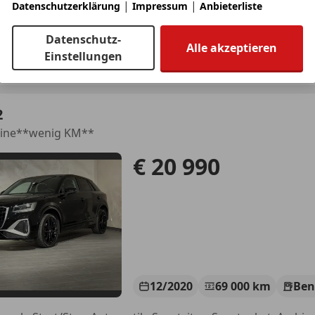
|
|
Datenschutzerklärung
Impressum
Anbieterliste
Datenschutz-
Alle akzeptieren
-CAR
Einstellungen
-6116 Weer
2
 line**wenig KM**
€ 20 990
12/2020
69 000 km
Ben