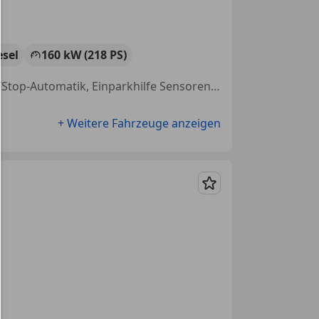
esel
160 kW (218 PS)
Alufelgen, Tuning, Sportpaket, Allrad, Elektrische Seitenspiegel, Start/Stop-Automatik, Einparkhilfe Sensoren vorne, Sportsitze
+ Weitere Fahrzeuge anzeigen
Merken