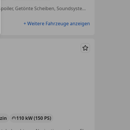
Allrad, Scheckheftgepflegt, Elektrische Sitze, Ambientebeleuchtung, Spoiler, Getönte Scheiben, Soundsystem, Abstandstempomat
+ Weitere Fahrzeuge anzeigen
Merken
zin
110 kW (150 PS)