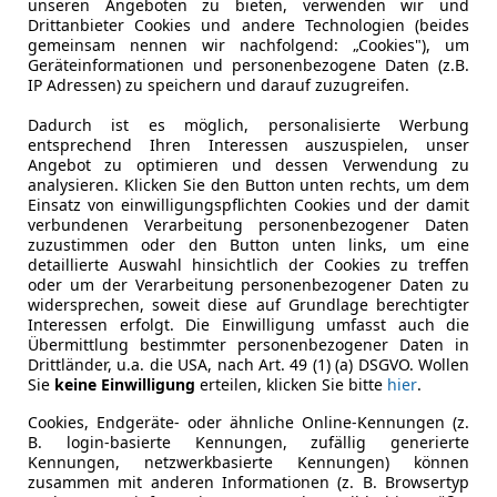
unseren Angeboten zu bieten, verwenden wir und
6
Drittanbieter Cookies und andere Technologien (beides
gemeinsam nennen wir nachfolgend: „Cookies"), um
uattro
Geräteinformationen und personenbezogene Daten (z.B.
IP Adressen) zu speichern und darauf zuzugreifen.
€ 9 900
Dadurch ist es möglich, personalisierte Werbung
entsprechend Ihren Interessen auszuspielen, unser
Angebot zu optimieren und dessen Verwendung zu
analysieren. Klicken Sie den Button unten rechts, um dem
Einsatz von einwilligungspflichten Cookies und der damit
verbundenen Verarbeitung personenbezogener Daten
zuzustimmen oder den Button unten links, um eine
detaillierte Auswahl hinsichtlich der Cookies zu treffen
oder um der Verarbeitung personenbezogener Daten zu
04/2015
269 000 km
Di
widersprechen, soweit diese auf Grundlage berechtigter
Interessen erfolgt. Die Einwilligung umfasst auch die
Übermittlung bestimmter personenbezogener Daten in
amcars über 10 Jahre Qualität & Premium Service
Drittländer, u.a. die USA, nach Art. 49 (1) (a) DSGVO. Wollen
Sie
keine Einwilligung
erteilen, klicken Sie bitte
hier
.
ream cars GmbH
-6063 Rum
Cookies, Endgeräte- oder ähnliche Online-Kennungen (z.
B. login-basierte Kennungen, zufällig generierte
Kennungen, netzwerkbasierte Kennungen) können
zusammen mit anderen Informationen (z. B. Browsertyp