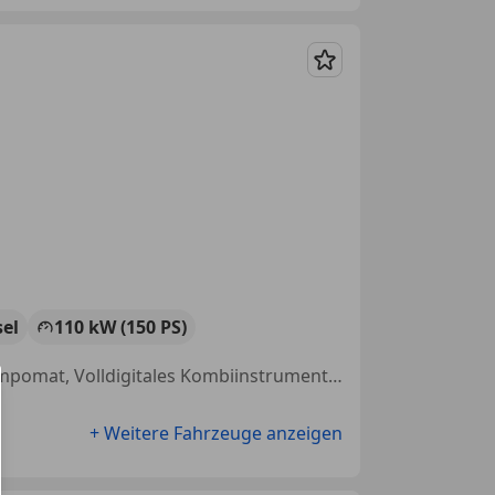
Merken
sel
110 kW (150 PS)
Elektrische Heckklappe, Spurhalteassistent, Sitzheizung, Abstandstempomat, Volldigitales Kombiinstrument, Elektrische Sitze, Fahrerairbag, Navigationssystem
+ Weitere Fahrzeuge anzeigen