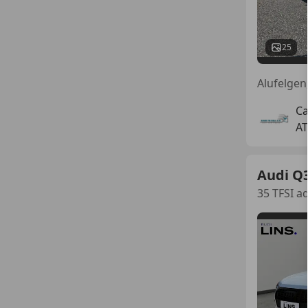
25
Ca
AT
Audi Q
35 TFSI a