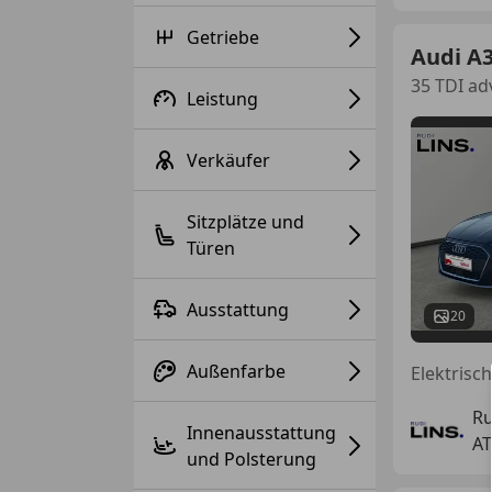
Getriebe
Audi A
35 TDI ad
Leistung
Verkäufer
Sitzplätze und
Türen
Ausstattung
20
Außenfarbe
Ru
Innenausstattung
AT
und Polsterung