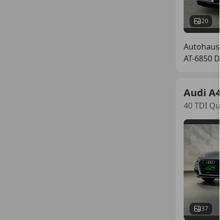
20
Autohaus
AT-6850 
Audi A
40 TDI Q
37