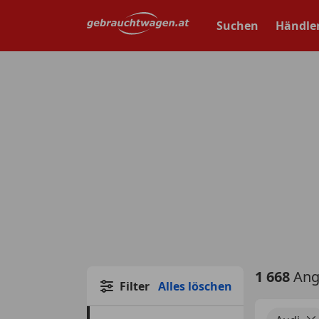
Zum
Hauptinhalt
Suchen
Händle
springen
1 668
Ang
Filter
Alles löschen