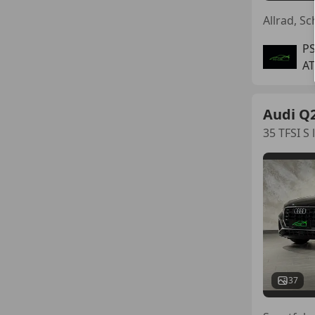
PS
AT
Audi Q
35 TFSI S
37