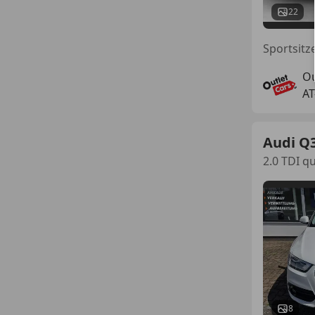
22
Ou
AT
Audi Q
2.0 TDI q
8