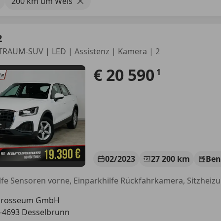
200 km um Wels
2
 TRAUM-SUV | LED | Assistenz | Kamera | 2
€ 20 590
1
02/2023
27 200 km
Ben
arosseum GmbH
-4693 Desselbrunn