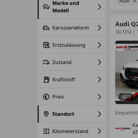
Audi
Marke und
Modell
Audi Q
Karosserieform
30 TFSI |
Erstzulassung
Zustand
Kraftstoff
Preis
15
Standort
K
Kilometerstand
AT