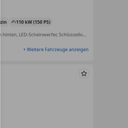
zin
110 kW (150 PS)
Elektrische Heckklappe, Alufelgen, Sitzheizung, Einparkhilfe Sensoren hinten, LED-Scheinwerfer, Schlüssellose Zentralverriegelung, Partikelfilter, Getönte Scheiben
+ Weitere Fahrzeuge anzeigen
Merken