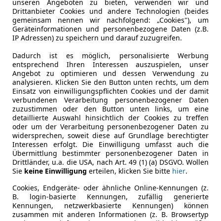
unseren Angeboten zu bieten, verwenden wir und
4
Drittanbieter Cookies und andere Technologien (beides
gemeinsam nennen wir nachfolgend: „Cookies"), um
 TDI Aut Sport
Geräteinformationen und personenbezogene Daten (z.B.
IP Adressen) zu speichern und darauf zuzugreifen.
€ 10 990
Dadurch ist es möglich, personalisierte Werbung
entsprechend Ihren Interessen auszuspielen, unser
Angebot zu optimieren und dessen Verwendung zu
analysieren. Klicken Sie den Button unten rechts, um dem
Einsatz von einwilligungspflichten Cookies und der damit
verbundenen Verarbeitung personenbezogener Daten
zuzustimmen oder den Button unten links, um eine
detaillierte Auswahl hinsichtlich der Cookies zu treffen
oder um der Verarbeitung personenbezogener Daten zu
Neu
07/2016
236 948 km
widersprechen, soweit diese auf Grundlage berechtigter
Interessen erfolgt. Die Einwilligung umfasst auch die
Übermittlung bestimmter personenbezogener Daten in
Aktion bei Finanzierung Fixzins nur für 5,74%
Drittländer, u.a. die USA, nach Art. 49 (1) (a) DSGVO. Wollen
Sie
keine Einwilligung
erteilen, klicken Sie bitte
hier
.
llenium Cars Drive GmbH
-5300 Hallwang
Cookies, Endgeräte- oder ähnliche Online-Kennungen (z.
B. login-basierte Kennungen, zufällig generierte
Kennungen, netzwerkbasierte Kennungen) können
zusammen mit anderen Informationen (z. B. Browsertyp