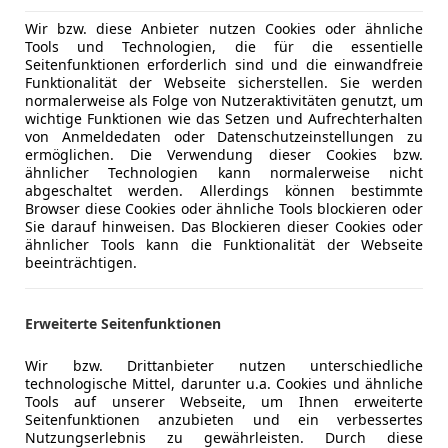
Wir bzw. diese Anbieter nutzen Cookies oder ähnliche
Tools und Technologien, die für die essentielle
Seitenfunktionen erforderlich sind und die einwandfreie
05/2022
47 700 km
Ben
Funktionalität der Webseite sicherstellen. Sie werden
normalerweise als Folge von Nutzeraktivitäten genutzt, um
wichtige Funktionen wie das Setzen und Aufrechterhalten
von Anmeldedaten oder Datenschutzeinstellungen zu
ermöglichen. Die Verwendung dieser Cookies bzw.
arosseum GmbH
ähnlicher Technologien kann normalerweise nicht
-4693 Desselbrunn
abgeschaltet werden. Allerdings können bestimmte
Browser diese Cookies oder ähnliche Tools blockieren oder
Sie darauf hinweisen. Das Blockieren dieser Cookies oder
ähnlicher Tools kann die Funktionalität der Webseite
3
beeinträchtigen.
ion 1,9 TDI
€ 5 500
Erweiterte Seitenfunktionen
Wir bzw. Drittanbieter nutzen unterschiedliche
technologische Mittel, darunter u.a. Cookies und ähnliche
Tools auf unserer Webseite, um Ihnen erweiterte
Seitenfunktionen anzubieten und ein verbessertes
Nutzungserlebnis zu gewährleisten. Durch diese