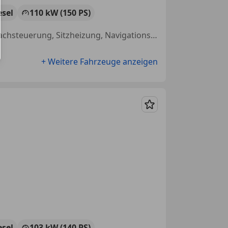
esel
110 kW (150 PS)
Sportsitze, Einparkhilfe Rückfahrkamera, Nichtraucherfahrzeug, Sprachsteuerung, Sitzheizung, Navigationssystem, Apple CarPlay, Freisprecheinrichtung
+ Weitere Fahrzeuge anzeigen
Merken
esel
103 kW (140 PS)