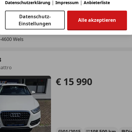
|
|
Datenschutzerklärung
Impressum
Anbieterliste
05/2020
108 600 km
Di
Datenschutz-
Alle akzeptieren
Einstellungen
tletCars.at – Wels
-4600 Wels
3
uattro
€ 15 990
01/2015
108 500 km
Di