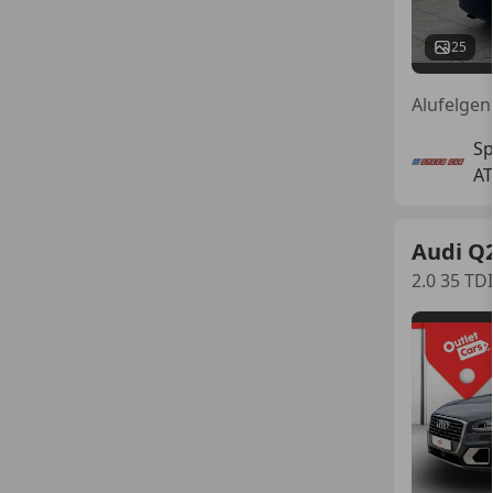
25
Alufelgen
Sp
AT
Audi Q
2.0 35 T