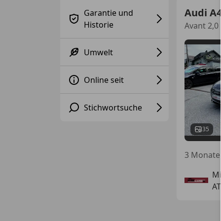
Audi A
Garantie und
Historie
Avant 2,0
Umwelt
Online seit
Stichwortsuche
35
3 Monate 
Mi
AT