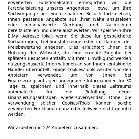
erweiterten Funktionalitäten ermöglichen wir die
Personalisierung unseres Angebotes - etwa, um Ihre
Suchvorgänge bei einem späteren Besuch fortzusetzen,
Neu
09/2006
88 941 km
Ihnen passende Angebote aus Ihrer Nähe anzuzeigen
oder personalisierte Werbung und Nachrichten
, Elektrische Seitenspiegel, Getönte Scheiben
bereitzustellen und diese auszuwerten. Wir speichern Ihre
E-Mail-Adresse lokal, wenn Sie diese für gespeicherte
eed Car Kfz - Reparaturbetriebs GmbH
Suchanfragen, Lieblingsfahrzeuge oder im Rahmen der
Preisbewertung angeben. Dies erleichtert Ihnen die
-1110 Wien
Nutzung der Webseite, da eine erneute Eingabe bei
späteren Besuchen entfällt. Mit Ihrer Einwilligung werden
nutzungsbasierte Informationen an von Ihnen kontaktierte
Händler übermittelt. Einige Cookies/Tools werden von den
2
Anbietern verwendet, um von Ihnen bei
DI sport NAV+RFK+DynLicht+MEGAPREIS
Finanzierungsanfragen angegebene Informationen für 30
Tage zu speichern und innerhalb dieses Zeitraums
€ 16 411
automatisch für die Befüllung neuer
1
Finanzierungsanfragen wiederzuverwenden. Ohne die
Verwendung solcher Cookies/Tools können solche
erweiterten Funktionen ganz oder teilweise nicht genutzt
werden.
Wir arbeiten mit 224 Anbietern zusammen.