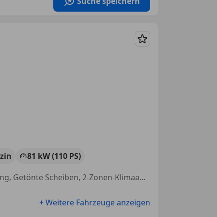
Suche speichern
Merken
zin
81 kW (110 PS)
Einparkhilfe Sensoren vorne, Einparkhilfe Rückfahrkamera, Sitzheizung, Getönte Scheiben, 2-Zonen-Klimaautomatik, Elektrische Heckklappe, Partikelfilter, Android Auto
+ Weitere Fahrzeuge anzeigen