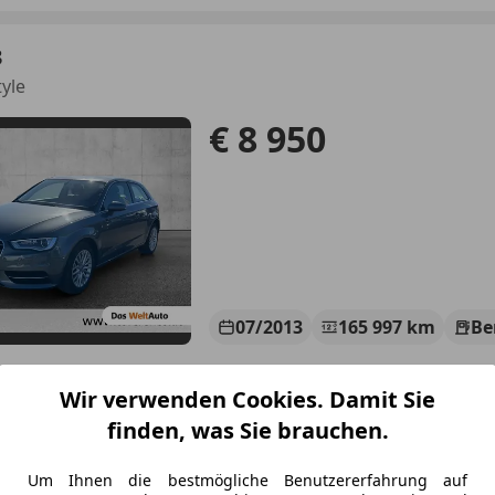
3
tyle
€ 8 950
07/2013
165 997 km
Be
Wir verwenden Cookies. Damit Sie
olf Toferer GmbH & Co KG
finden, was Sie brauchen.
-4070 Eferding
Um Ihnen die bestmögliche Benutzererfahrung auf