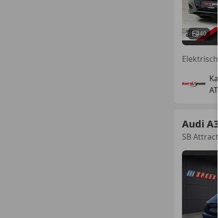
40
K
AT
Audi A
SB Attract