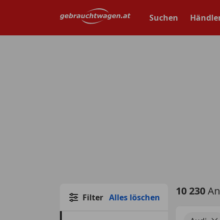
Zum
Hauptinhalt
Suchen
Händle
springen
10 230
An
Filter
Alles löschen