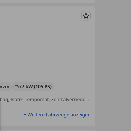
Merken
nzin
77 kW (105 PS)
Anhängerkupplung, Notbremsassistent, Scheckheftgepflegt, Kopfairbag, Isofix, Tempomat, Zentralverriegelung mit Funkfernbedienung, Einparkhilfe Sensoren hinten
+ Weitere Fahrzeuge anzeigen