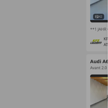
42
**1 JAHR
K
AT
Audi A
Avant 2.0