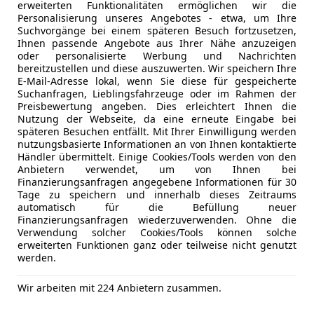
erweiterten Funktionalitäten ermöglichen wir die
Personalisierung unseres Angebotes - etwa, um Ihre
Suchvorgänge bei einem späteren Besuch fortzusetzen,
03/2016
153 400 km
Di
Ihnen passende Angebote aus Ihrer Nähe anzuzeigen
oder personalisierte Werbung und Nachrichten
 GARANTIE KOSTENLOS** Finanzierung möglich
bereitzustellen und diese auszuwerten. Wir speichern Ihre
E-Mail-Adresse lokal, wenn Sie diese für gespeicherte
FZ Lechner GmbH
Suchanfragen, Lieblingsfahrzeuge oder im Rahmen der
Preisbewertung angeben. Dies erleichtert Ihnen die
-4782 St. Florian am Inn
Nutzung der Webseite, da eine erneute Eingabe bei
späteren Besuchen entfällt. Mit Ihrer Einwilligung werden
nutzungsbasierte Informationen an von Ihnen kontaktierte
Händler übermittelt. Einige Cookies/Tools werden von den
4
Anbietern verwendet, um von Ihnen bei
vant | NEUWERTIG | Fahrassistenten
Finanzierungsanfragen angegebene Informationen für 30
Tage zu speichern und innerhalb dieses Zeitraums
€ 21 790
automatisch für die Befüllung neuer
1
Finanzierungsanfragen wiederzuverwenden. Ohne die
Verwendung solcher Cookies/Tools können solche
erweiterten Funktionen ganz oder teilweise nicht genutzt
werden.
Wir arbeiten mit 224 Anbietern zusammen.