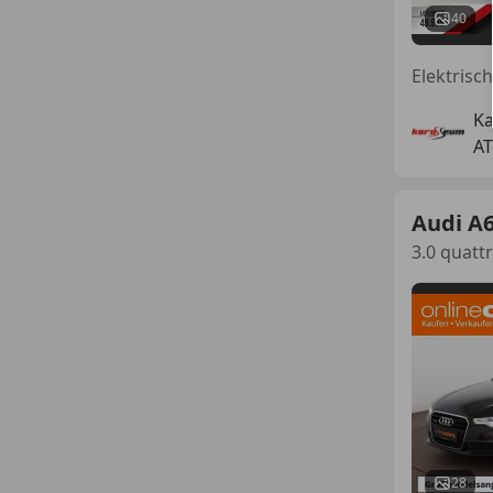
40
K
AT
Audi A
3.0 quatt
28