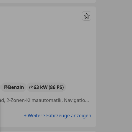
Merken
Benzin
63 kW (86 PS)
Apple CarPlay, Scheckheftgepflegt, Tagfahrlicht, Multifunktionslenkrad, 2-Zonen-Klimaautomatik, Navigationssystem, LED-Tagfahrlicht, Xenonscheinwerfer
+ Weitere Fahrzeuge anzeigen