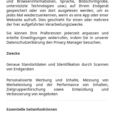
und Browserinformationen, Sprache, Bildschirmgröße,
unterstützte Technologien usw.) auf Ihrem Endgerät
gespeichert oder von dort ausgelesen werden, um es
jedes Mal wiederzuerkennen, wenn es eine App oder einer
Webseite aufruft. Dies geschieht für einen oder mehrere
der hier aufgeführten Verarbeitungszwecke.
Sie können Ihre Präferenzen jederzeit anpassen und
erteilte Einwilligungen widerrufen, indem Sie in unserer
Datenschutzerklärung den Privacy Manager besuchen.
Zwecke
Genaue Standortdaten und Identifikation durch Scannen
von Endgeräten
4
 TDI S-tronic "sport" AHK*SITZH*VIRTUAL*
Personalisierte Werbung und Inhalte, Messung von
Werbeleistung und der Performance von Inhalten,
€ 19 950
Zielgruppenforschung sowie Entwicklung und
Verbesserung von Angeboten
Essentielle Seitenfunktionen