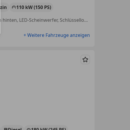
zin
110 kW (150 PS)
Elektrische Heckklappe, Alufelgen, Sitzheizung, Einparkhilfe Sensoren hinten, LED-Scheinwerfer, Schlüssellose Zentralverriegelung, Partikelfilter, Getönte Scheiben
+ Weitere Fahrzeuge anzeigen
Merken
Diesel
180 kW (245 PS)