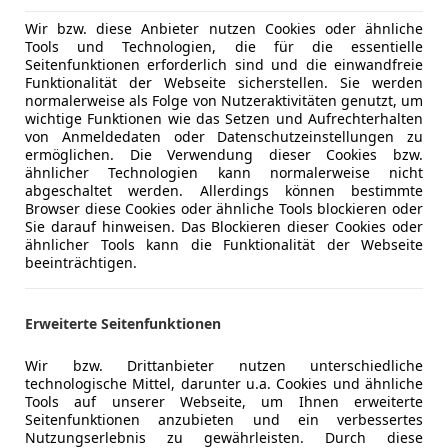
Wir bzw. diese Anbieter nutzen Cookies oder ähnliche
Tools und Technologien, die für die essentielle
Seitenfunktionen erforderlich sind und die einwandfreie
01/2018
66 595 km
Die
Funktionalität der Webseite sicherstellen. Sie werden
normalerweise als Folge von Nutzeraktivitäten genutzt, um
wichtige Funktionen wie das Setzen und Aufrechterhalten
 GARANTIE KOSTENLOS** Finanzierung möglich
von Anmeldedaten oder Datenschutzeinstellungen zu
ermöglichen. Die Verwendung dieser Cookies bzw.
FZ Lechner GmbH
ähnlicher Technologien kann normalerweise nicht
-4782 St. Florian am Inn
abgeschaltet werden. Allerdings können bestimmte
Browser diese Cookies oder ähnliche Tools blockieren oder
Sie darauf hinweisen. Das Blockieren dieser Cookies oder
ähnlicher Tools kann die Funktionalität der Webseite
6
beeinträchtigen.
 TDI S-tr. "S line" LED*O-PAKET*R-KAM
€ 18 950
Erweiterte Seitenfunktionen
Wir bzw. Drittanbieter nutzen unterschiedliche
technologische Mittel, darunter u.a. Cookies und ähnliche
Tools auf unserer Webseite, um Ihnen erweiterte
Seitenfunktionen anzubieten und ein verbessertes
Nutzungserlebnis zu gewährleisten. Durch diese