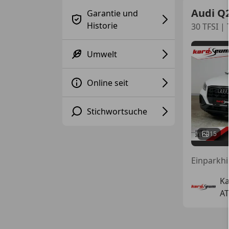
Audi Q
Garantie und
Historie
30 TFSI |
Umwelt
Online seit
Stichwortsuche
15
K
AT