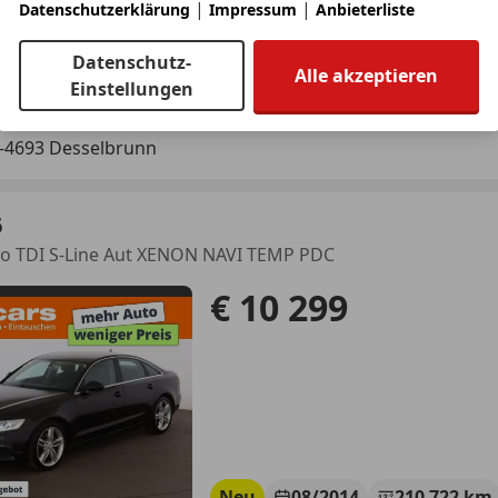
|
|
Datenschutzerklärung
Impressum
Anbieterliste
05/2022
47 700 km
Ben
Datenschutz-
Alle akzeptieren
Einstellungen
arosseum GmbH
-4693 Desselbrunn
6
ro TDI S-Line Aut XENON NAVI TEMP PDC
€ 10 299
Neu
08/2014
210 722 km