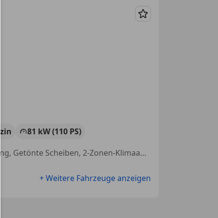
Merken
zin
81 kW (110 PS)
Einparkhilfe Sensoren vorne, Einparkhilfe Rückfahrkamera, Sitzheizung, Getönte Scheiben, 2-Zonen-Klimaautomatik, Elektrische Heckklappe, Partikelfilter, Android Auto
+ Weitere Fahrzeuge anzeigen