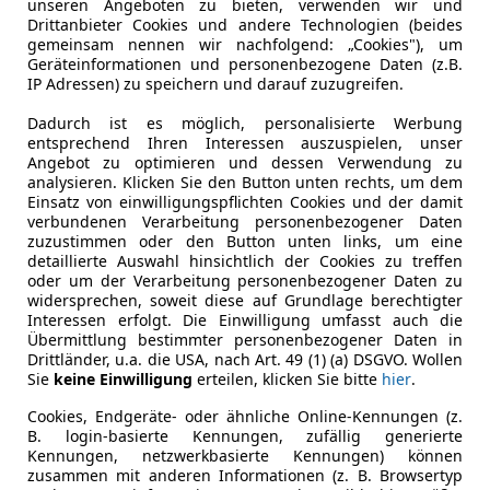
unseren Angeboten zu bieten, verwenden wir und
2
Drittanbieter Cookies und andere Technologien (beides
gemeinsam nennen wir nachfolgend: „Cookies"), um
 TRAUM-SUV | LED | Assistenz | Kamera | 2
Geräteinformationen und personenbezogene Daten (z.B.
IP Adressen) zu speichern und darauf zuzugreifen.
€ 20 590
1
Dadurch ist es möglich, personalisierte Werbung
entsprechend Ihren Interessen auszuspielen, unser
Angebot zu optimieren und dessen Verwendung zu
analysieren. Klicken Sie den Button unten rechts, um dem
Einsatz von einwilligungspflichten Cookies und der damit
verbundenen Verarbeitung personenbezogener Daten
zuzustimmen oder den Button unten links, um eine
detaillierte Auswahl hinsichtlich der Cookies zu treffen
oder um der Verarbeitung personenbezogener Daten zu
02/2023
27 200 km
Ben
widersprechen, soweit diese auf Grundlage berechtigter
Interessen erfolgt. Die Einwilligung umfasst auch die
Übermittlung bestimmter personenbezogener Daten in
Drittländer, u.a. die USA, nach Art. 49 (1) (a) DSGVO. Wollen
Sie
keine Einwilligung
erteilen, klicken Sie bitte
hier
.
arosseum GmbH
-4693 Desselbrunn
Cookies, Endgeräte- oder ähnliche Online-Kennungen (z.
B. login-basierte Kennungen, zufällig generierte
Kennungen, netzwerkbasierte Kennungen) können
zusammen mit anderen Informationen (z. B. Browsertyp