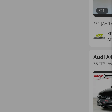
41
**1 JAHR
K
AT
Audi A
35 TFSI A