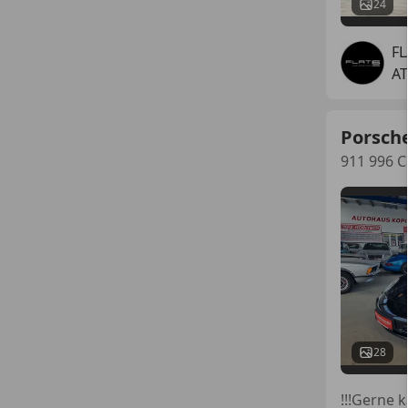
24
FL
AT
Porsch
911 996 C
28
!!!Gerne 