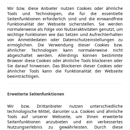
08/2014
57 610 km
Ben
Wir bzw. diese Anbieter nutzen Cookies oder ähnliche
Tools und Technologien, die für die essentielle
AT6 Car Emotion GmbH
Seitenfunktionen erforderlich sind und die einwandfreie
-5161 Elixhausen
Funktionalität der Webseite sicherstellen. Sie werden
normalerweise als Folge von Nutzeraktivitäten genutzt, um
wichtige Funktionen wie das Setzen und Aufrechterhalten
von Anmeldedaten oder Datenschutzeinstellungen zu
e 911
ermöglichen. Die Verwendung dieser Cookies bzw.
ähnlicher Technologien kann normalerweise nicht
arrera 4 - Topzustand! neuer Motor!
abgeschaltet werden. Allerdings können bestimmte
Browser diese Cookies oder ähnliche Tools blockieren oder
€ 47 950
Sie darauf hinweisen. Das Blockieren dieser Cookies oder
ähnlicher Tools kann die Funktionalität der Webseite
beeinträchtigen.
Erweiterte Seitenfunktionen
Wir bzw. Drittanbieter nutzen unterschiedliche
technologische Mittel, darunter u.a. Cookies und ähnliche
04/2002
146 800 km
Be
Tools auf unserer Webseite, um Ihnen erweiterte
Seitenfunktionen anzubieten und ein verbessertes
kaufen wir auch IHREN Gebrauchten an!!!
Nutzungserlebnis zu gewährleisten. Durch diese