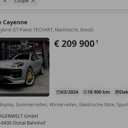
e
Coupé
e Cayenne
ybrid GT-Paket TECHART, Nachtsicht, InnoD
€ 209 900
1
03/2024
18 900 km
Ele
AGENWELT GmbH
-6430 Ötztal Bahnhof