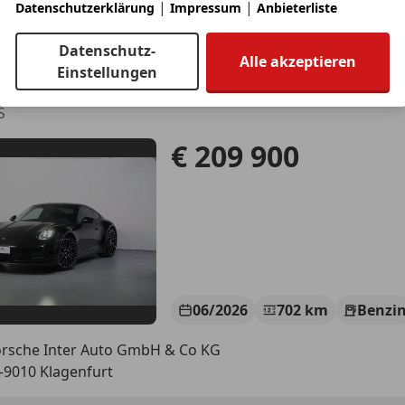
otioncars gmbh
|
|
Datenschutzerklärung
Impressum
Anbieterliste
-8301 Kainbach bei Graz
Datenschutz-
Alle akzeptieren
Einstellungen
e 911
S
€ 209 900
06/2026
702 km
Benzi
rsche Inter Auto GmbH & Co KG
-9010 Klagenfurt