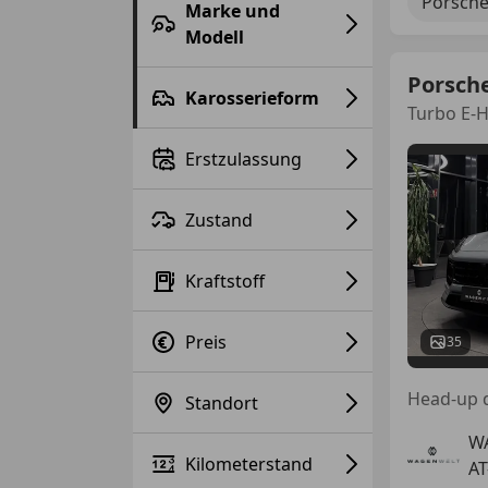
Porsch
Marke und
Modell
Porsch
Karosserieform
Turbo E-H
Erstzulassung
Zustand
Kraftstoff
Preis
35
Standort
W
Kilometerstand
AT