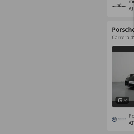
m
AT
Porsch
Carrera 4
32
Po
AT