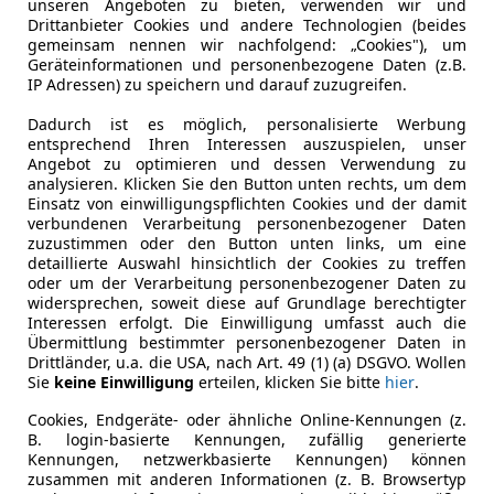
unseren Angeboten zu bieten, verwenden wir und
Drittanbieter Cookies und andere Technologien (beides
€ 31 480
gemeinsam nennen wir nachfolgend: „Cookies"), um
Geräteinformationen und personenbezogene Daten (z.B.
IP Adressen) zu speichern und darauf zuzugreifen.
Dadurch ist es möglich, personalisierte Werbung
entsprechend Ihren Interessen auszuspielen, unser
Angebot zu optimieren und dessen Verwendung zu
analysieren. Klicken Sie den Button unten rechts, um dem
Einsatz von einwilligungspflichten Cookies und der damit
verbundenen Verarbeitung personenbezogener Daten
10/2007
99 042 km
Ben
zuzustimmen oder den Button unten links, um eine
detaillierte Auswahl hinsichtlich der Cookies zu treffen
ng ohne Anzahlung möglich!
oder um der Verarbeitung personenbezogener Daten zu
widersprechen, soweit diese auf Grundlage berechtigter
otioncars gmbh
Interessen erfolgt. Die Einwilligung umfasst auch die
Übermittlung bestimmter personenbezogener Daten in
-8301 Kainbach bei Graz
Drittländer, u.a. die USA, nach Art. 49 (1) (a) DSGVO. Wollen
Sie
keine Einwilligung
erteilen, klicken Sie bitte
hier
.
Cookies, Endgeräte- oder ähnliche Online-Kennungen (z.
B. login-basierte Kennungen, zufällig generierte
Kennungen, netzwerkbasierte Kennungen) können
zusammen mit anderen Informationen (z. B. Browsertyp