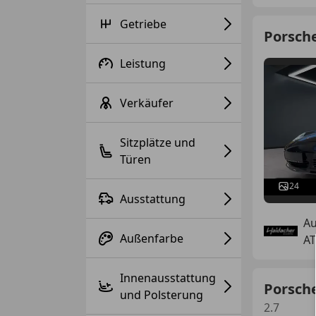
Getriebe
Porsch
Leistung
Verkäufer
Sitzplätze und
Türen
24
Ausstattung
Au
Außenfarbe
AT
Innenausstattung
Porsch
und Polsterung
2.7