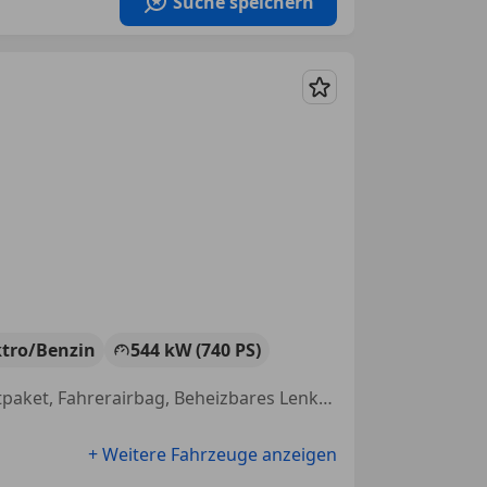
Suche speichern
Merken
ktro/Benzin
544 kW (740 PS)
Head-up display, Sommerreifen, Winterreifen, Elektrische Sitze, Sportpaket, Fahrerairbag, Beheizbares Lenkrad, Isofix
+ Weitere Fahrzeuge anzeigen