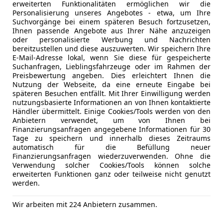
erweiterten Funktionalitäten ermöglichen wir die
Personalisierung unseres Angebotes - etwa, um Ihre
tohaus Kopitsch GmbH
Suchvorgänge bei einem späteren Besuch fortzusetzen,
-2465 Höflein
Ihnen passende Angebote aus Ihrer Nähe anzuzeigen
oder personalisierte Werbung und Nachrichten
bereitzustellen und diese auszuwerten. Wir speichern Ihre
E-Mail-Adresse lokal, wenn Sie diese für gespeicherte
e 911
Suchanfragen, Lieblingsfahrzeuge oder im Rahmen der
5 of 500
Preisbewertung angeben. Dies erleichtert Ihnen die
Nutzung der Webseite, da eine erneute Eingabe bei
€ 799 980
späteren Besuchen entfällt. Mit Ihrer Einwilligung werden
nutzungsbasierte Informationen an von Ihnen kontaktierte
Händler übermittelt. Einige Cookies/Tools werden von den
Anbietern verwendet, um von Ihnen bei
Finanzierungsanfragen angegebene Informationen für 30
Tage zu speichern und innerhalb dieses Zeitraums
automatisch für die Befüllung neuer
Finanzierungsanfragen wiederzuverwenden. Ohne die
Verwendung solcher Cookies/Tools können solche
erweiterten Funktionen ganz oder teilweise nicht genutzt
10/2010
6 978 km
Benz
werden.
Wir arbeiten mit 224 Anbietern zusammen.
ng ohne Anzahlung möglich!