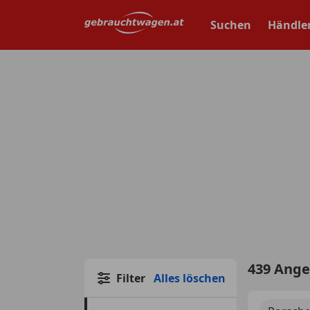
Zum
Hauptinhalt
Suchen
Händle
springen
439 Ang
Filter
Alles löschen