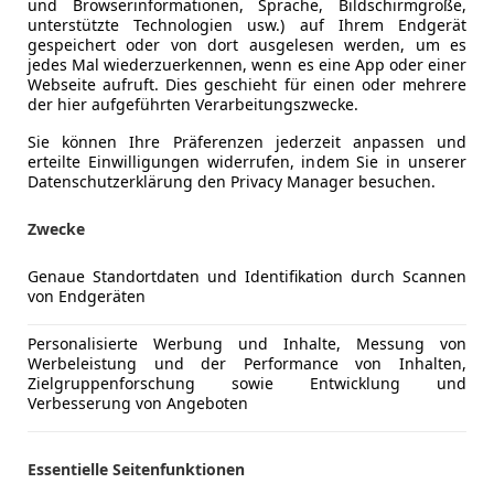
und Browserinformationen, Sprache, Bildschirmgröße,
unterstützte Technologien usw.) auf Ihrem Endgerät
gespeichert oder von dort ausgelesen werden, um es
jedes Mal wiederzuerkennen, wenn es eine App oder einer
Webseite aufruft. Dies geschieht für einen oder mehrere
der hier aufgeführten Verarbeitungszwecke.
Sie können Ihre Präferenzen jederzeit anpassen und
erteilte Einwilligungen widerrufen, indem Sie in unserer
Datenschutzerklärung den Privacy Manager besuchen.
Zwecke
e 991
 Carrera Coupe Sport Chrono,PASM,PTV P...
Genaue Standortdaten und Identifikation durch Scannen
von Endgeräten
€ 92 900
Personalisierte Werbung und Inhalte, Messung von
Werbeleistung und der Performance von Inhalten,
Zielgruppenforschung sowie Entwicklung und
Verbesserung von Angeboten
Essentielle Seitenfunktionen