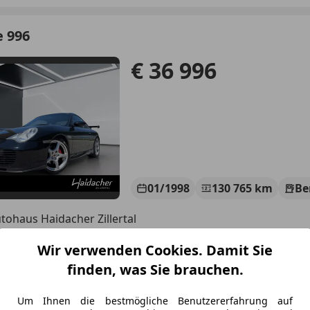
e 996
€ 36 996
01/1998
130 765 km
Be
tohaus Haidacher Zillertal
-6280 Zell am Ziller
Wir verwenden Cookies. Damit Sie
finden, was Sie brauchen.
e Cayman
Um Ihnen die bestmögliche Benutzererfahrung auf