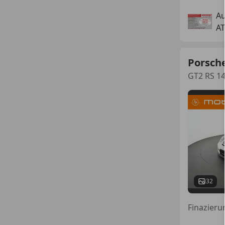
Au
AT
Porsch
GT2 RS 14
32
Finazieru