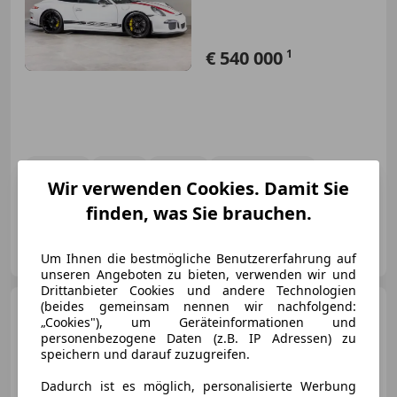
€ 540 000
1
08/2016
63 km
Benzin
368 kW (500 PS)
Wir verwenden Cookies. Damit Sie
Einmassenschwungrad, 63 KM
finden, was Sie brauchen.
Riedel Performance GmbH
AT-6330 Kufstein
Merk
Um Ihnen die bestmögliche Benutzererfahrung auf
unseren Angeboten zu bieten, verwenden wir und
Drittanbieter Cookies und andere Technologien
(beides gemeinsam nennen wir nachfolgend:
Porsche Cayenne
E-Hybrid
„Cookies"), um Geräteinformationen und
Coupé
personenbezogene Daten (z.B. IP Adressen) zu
speichern und darauf zuzugreifen.
Dadurch ist es möglich, personalisierte Werbung