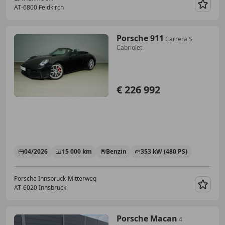
AT-6800 Feldkirch
Merk
Porsche 911
Carrera S
Cabriolet
€ 226 992
04/2026
15 000 km
Benzin
353 kW (480 PS)
Porsche Innsbruck-Mitterweg
AT-6020 Innsbruck
Merk
Porsche Macan
4