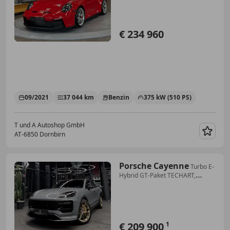
€ 234 960
09/2021
37 044 km
Benzin
375 kW (510 PS)
T und A Autoshop GmbH
AT-6850 Dornbirn
Merk
Porsche Cayenne
Turbo E-
Hybrid GT-Paket TECHART,
Nachtsicht, InnoD
€ 209 900
1