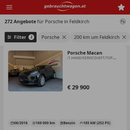
Zum
Hauptinhalt
springen
272 Angebote
für Porsche in Feldkirch
Filter
Porsche
200 km um Feldkirch
2
Porsche Macan
/1.HAND/SERVICEHEFT/TOP
ZUSTAND/20"FELGEN/
€ 29 900
08/2016
169 000 km
Benzin
185 kW (252 PS)