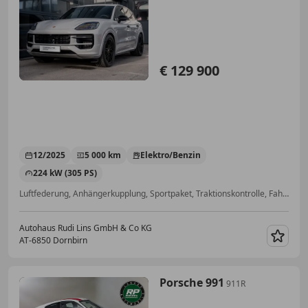
€ 129 900
12/2025
5 000 km
Elektro/Benzin
224 kW (305 PS)
Luftfederung, Anhängerkupplung, Sportpaket, Traktionskontrolle, Fahrerairbag, Wegfahrsperre, Beheizbares Lenkrad, Sportsitze
Autohaus Rudi Lins GmbH & Co KG
AT-6850 Dornbirn
Merk
Porsche 991
911R