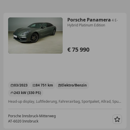
Porsche Panamera
4 E-
Hybrid Platinum Edition
€ 75 990
03/2023
84 751 km
Elektro/Benzin
243 kW (330 PS)
Head-up display, Luftfederung, Fahrerairbag, Sportpaket, Allrad, Spurhalteassistent, Sitzbelüftung, Sitzheizung
Porsche Innsbruck-Mitterweg
AT-6020 Innsbruck
Merk