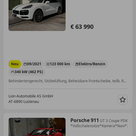
€ 63 990
Neu
09/2021
123 000 km
Elektro/Benzin
340 kW (462 PS)
Behindertengerecht, Sitzbelüftung, Beheizbare Frontscheibe, teilb. Rücksitzbank, Gepäckraumabtrennung, Luftfederung, Sportfahrwerk, 360° Kamera
Lion Automobile AS GmbH
AT-6890 Lustenau
Merk
Porsche 911
GT 3 Coupe PDK
*Vollschalensitze*Kamera*Navi*20Zo