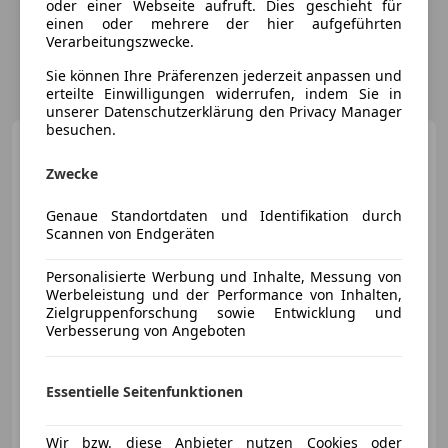
oder einer Webseite aufruft. Dies geschieht für
einen oder mehrere der hier aufgeführten
Verarbeitungszwecke.
Sie können Ihre Präferenzen jederzeit anpassen und
erteilte Einwilligungen widerrufen, indem Sie in
unserer Datenschutzerklärung den Privacy Manager
besuchen.
Porsche 997
Carrera S
Cabrio
Zwecke
Genaue Standortdaten und Identifikation durch
Scannen von Endgeräten
€ 66 990
Personalisierte Werbung und Inhalte, Messung von
Werbeleistung und der Performance von Inhalten,
Zielgruppenforschung sowie Entwicklung und
Verbesserung von Angeboten
06/2006
108 000 km
Benzin
261 kW (355 PS)
Essentielle Seitenfunktionen
Carrera S Cabrio *20ZOLL*SPORTAUSSPUFF*SPORTFAHRW*
Wir bzw. diese Anbieter nutzen Cookies oder