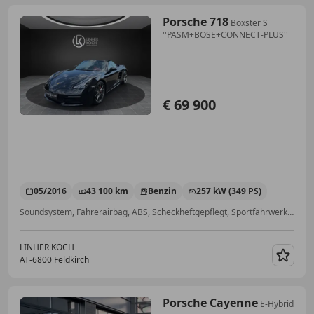
Porsche 718
Boxster S
''PASM+BOSE+CONNECT-PLUS''
€ 69 900
05/2016
43 100 km
Benzin
257 kW (349 PS)
Soundsystem, Fahrerairbag, ABS, Scheckheftgepflegt, Sportfahrwerk, Sitzheizung, Tempomat, Beheizbares Lenkrad
LINHER KOCH
AT-6800 Feldkirch
Merk
Porsche Cayenne
E-Hybrid