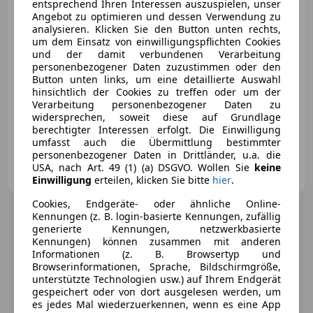
€ 103 990
entsprechend Ihren Interessen auszuspielen, unser
Angebot zu optimieren und dessen Verwendung zu
analysieren. Klicken Sie den Button unten rechts,
um dem Einsatz von einwilligungspflichten Cookies
und der damit verbundenen Verarbeitung
personenbezogener Daten zuzustimmen oder den
Button unten links, um eine detaillierte Auswahl
03/2024
46 188 km
Elektro/Benzin
hinsichtlich der Cookies zu treffen oder um der
Verarbeitung personenbezogener Daten zu
346 kW (470 PS)
widersprechen, soweit diese auf Grundlage
Head-up display, Sitzbelüftung, Panoramadach, Luftfederung, Sportsitze, 4-Zonen-Klimaautomatik, Partikelfilter, Beheizbares Lenkrad
berechtigter Interessen erfolgt. Die Einwilligung
umfasst auch die Übermittlung bestimmter
personenbezogener Daten in Drittländer, u.a. die
Unterberger Automobile GmbH & Co KG II
USA, nach Art. 49 (1) (a) DSGVO. Wollen Sie
keine
AT-6330 Kufstein
Merk
Einwilligung
erteilen, klicken Sie bitte
hier
.
Cookies, Endgeräte- oder ähnliche Online-
Kennungen (z. B. login-basierte Kennungen, zufällig
generierte Kennungen, netzwerkbasierte
Kennungen) können zusammen mit anderen
Informationen (z. B. Browsertyp und
Browserinformationen, Sprache, Bildschirmgröße,
unterstützte Technologien usw.) auf Ihrem Endgerät
gespeichert oder von dort ausgelesen werden, um
es jedes Mal wiederzuerkennen, wenn es eine App