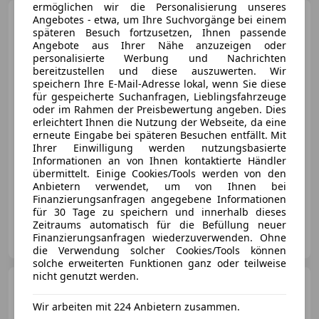
ermöglichen wir die Personalisierung unseres
Porsche 911
Carrera GTS T-
Angebotes - etwa, um Ihre Suchvorgänge bei einem
Hybrid Cabriolet ''18 Wege+Inno''
späteren Besuch fortzusetzen, Ihnen passende
Angebote aus Ihrer Nähe anzuzeigen oder
personalisierte Werbung und Nachrichten
bereitzustellen und diese auszuwerten. Wir
speichern Ihre E-Mail-Adresse lokal, wenn Sie diese
für gespeicherte Suchanfragen, Lieblingsfahrzeuge
€ 258 992
1
oder im Rahmen der Preisbewertung angeben. Dies
erleichtert Ihnen die Nutzung der Webseite, da eine
erneute Eingabe bei späteren Besuchen entfällt. Mit
Ihrer Einwilligung werden nutzungsbasierte
Informationen an von Ihnen kontaktierte Händler
übermittelt. Einige Cookies/Tools werden von den
Anbietern verwendet, um von Ihnen bei
04/2026
7 200 km
Benzin
398 kW (541 PS)
Finanzierungsanfragen angegebene Informationen
für 30 Tage zu speichern und innerhalb dieses
Zeitraums automatisch für die Befüllung neuer
LINHER KOCH
Finanzierungsanfragen wiederzuverwenden. Ohne
AT-6800 Feldkirch
Merk
die Verwendung solcher Cookies/Tools können
solche erweiterten Funktionen ganz oder teilweise
nicht genutzt werden.
Porsche Cayenne
E Hybrid
Platinum Edition Aut.
Wir arbeiten mit 224 Anbietern zusammen.