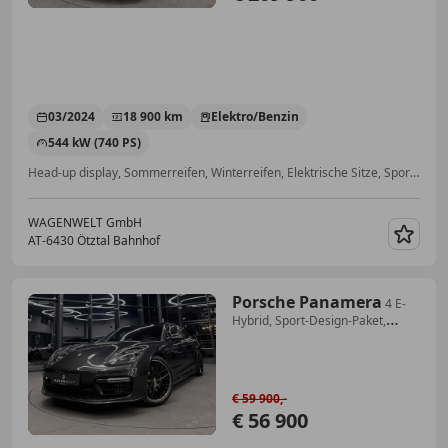
03/2024
18 900 km
Elektro/Benzin
544 kW (740 PS)
Head-up display, Sommerreifen, Winterreifen, Elektrische Sitze, Sportpaket, Fahrerairbag, Beheizbares Lenkrad, Isofix
WAGENWELT GmbH
AT-6430 Ötztal Bahnhof
Merk
Porsche Panamera
4 E-
Hybrid, Sport-Design-Paket,
Approved Garantie
€ 59 900,-
€ 56 900