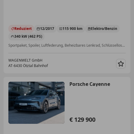
Reduziert
12/2017
115 900 km
Elektro/Benzin
340 kW (462 PS)
Sportpaket, Spoiler, Luftfederung, Beheizbares Lenkrad, Schlüssellose Zentralverriegelung, Sommerreifen, Allrad, Apple CarPlay
WAGENWELT GmbH
AT-6430 Ötztal Bahnhof
Merk
Porsche Cayenne
€ 129 900