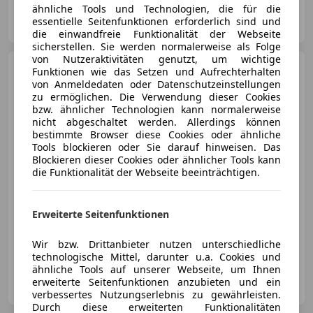
ähnliche Tools und Technologien, die für die
Euromobile
essentielle Seitenfunktionen erforderlich sind und
AT-6464 Tarrenz
Merk
die einwandfreie Funktionalität der Webseite
sicherstellen. Sie werden normalerweise als Folge
von Nutzeraktivitäten genutzt, um wichtige
Porsche 911
Carrera 4 GTS
Funktionen wie das Setzen und Aufrechterhalten
''LIFT+18-WEGE-
von Anmeldedaten oder Datenschutzeinstellungen
SPORTSITZE+BOSE''
zu ermöglichen. Die Verwendung dieser Cookies
bzw. ähnlicher Technologien kann normalerweise
nicht abgeschaltet werden. Allerdings können
bestimmte Browser diese Cookies oder ähnliche
Tools blockieren oder Sie darauf hinweisen. Das
€ 245 900
1
Blockieren dieser Cookies oder ähnlicher Tools kann
die Funktionalität der Webseite beeinträchtigen.
Erweiterte Seitenfunktionen
Neu
07/2026
7 500 km
Benzin
398 kW (541 PS)
Wir bzw. Drittanbieter nutzen unterschiedliche
technologische Mittel, darunter u.a. Cookies und
ähnliche Tools auf unserer Webseite, um Ihnen
LINHER KOCH
erweiterte Seitenfunktionen anzubieten und ein
AT-6800 Feldkirch
Merk
verbessertes Nutzungserlebnis zu gewährleisten.
Durch diese erweiterten Funktionalitäten