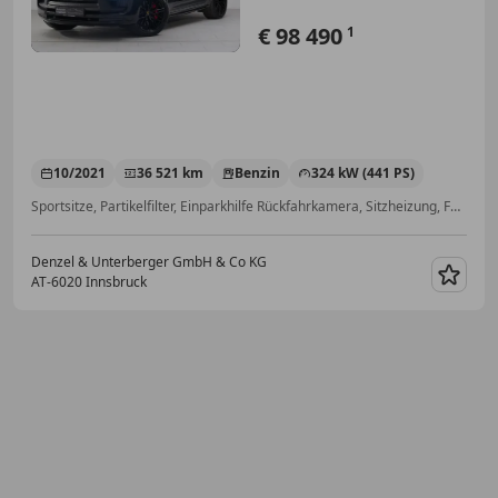
€ 98 490
1
10/2021
36 521 km
Benzin
324 kW (441 PS)
Sportsitze, Partikelfilter, Einparkhilfe Rückfahrkamera, Sitzheizung, Fahrerairbag, Apple CarPlay, Soundsystem, Beifahrerairbag
Denzel & Unterberger GmbH & Co KG
AT-6020 Innsbruck
Merk