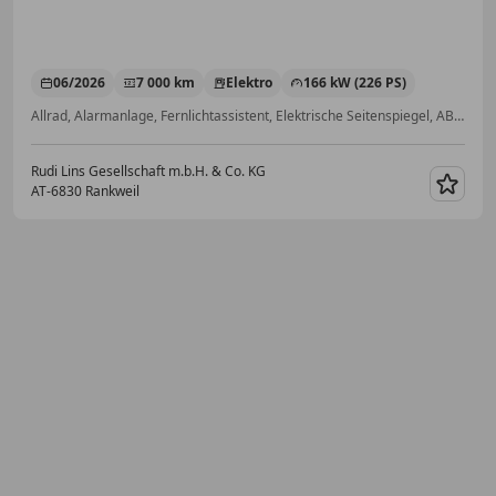
06/2026
7 000 km
Elektro
166 kW (226 PS)
Allrad, Alarmanlage, Fernlichtassistent, Elektrische Seitenspiegel, ABS, Berganfahrassistent, Radio, Elektrische Heckklappe
Rudi Lins Gesellschaft m.b.H. & Co. KG
AT-6830 Rankweil
Merk