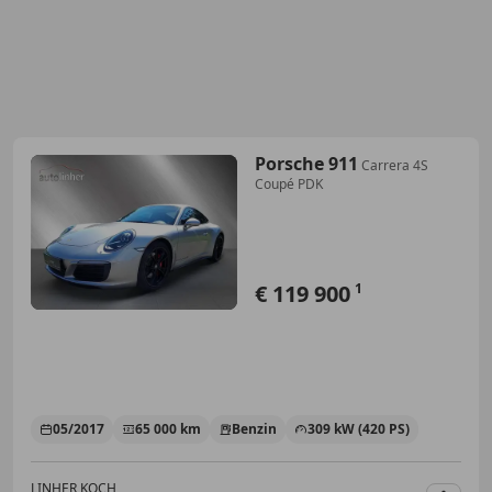
Porsche 911
Carrera 4S
Coupé PDK
€ 119 900
1
05/2017
65 000 km
Benzin
309 kW (420 PS)
LINHER KOCH