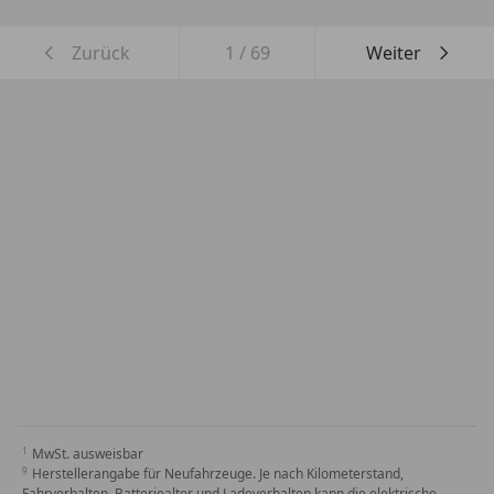
Zurück
1
/
69
Weiter
MwSt. ausweisbar
Herstellerangabe für Neufahrzeuge. Je nach Kilometerstand,
Fahrverhalten, Batteriealter und Ladeverhalten kann die elektrische