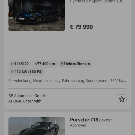
Hybrid PHEV Sport Turismo Aut.
€ 79 990
11/2020
77 400 km
Elektro/Benzin
412 kW (560 PS)
Servolenkung, Head-up display, Fahrerairbag, Soundsystem, 360° Kamera, Alarmanlage, 4-Zonen-Klimaautomatik, Beheizbares Lenkrad
BP-Automobile GmbH
AT-2640 Enzenreith
Merk
Porsche 718
Boxster
Approved