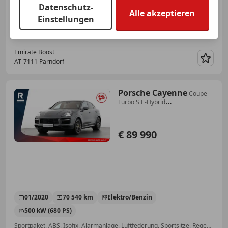
Datenschutz-
Alle akzeptieren
Einstellungen
03/2021
16 272 km
Benzin
309 kW (420 PS)
Emirate Boost
AT-7111 Parndorf
Merk
Porsche Cayenne
Coupe
Turbo S E-Hybrid
*Carbon/Keramik Bremsen
€ 89 990
01/2020
70 540 km
Elektro/Benzin
500 kW (680 PS)
Sportpaket, ABS, Isofix, Alarmanlage, Luftfederung, Sportsitze, Regensensor, Anhängerkupplung