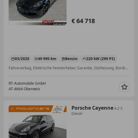
€ 64 718
03/2020
49 990 km
Benzin
220 kW (299 PS)
Fahrerairbag, Elektrische Fensterheber, Garantie, Sitzheizung, Bordcomputer, Scheckheftgepflegt, Schaltwippen, Elektrische Seitenspiegel
RT-Automobile GmbH
AT-4664 Oberweis
Merk
Porsche Cayenne
4.2 S
Diesel