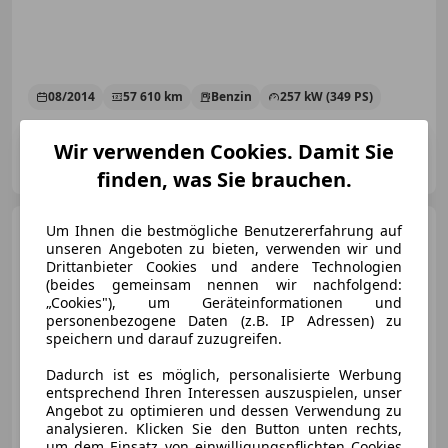
08/2014
57 610 km
Benzin
257 kW (349 PS)
Wir verwenden Cookies. Damit Sie
FLAT6 Car Emotion GmbH
AT-5161 Elixhausen
Merk
finden, was Sie brauchen.
Porsche 944
Um Ihnen die bestmögliche Benutzererfahrung auf
S2 - 370 PS
unseren Angeboten zu bieten, verwenden wir und
Tracktool - 1:1 mit KTM/Audi 2.0
TFSI
Drittanbieter Cookies und andere Technologien
(beides gemeinsam nennen wir nachfolgend:
„Cookies"), um Geräteinformationen und
personenbezogene Daten (z.B. IP Adressen) zu
speichern und darauf zuzugreifen.
€ 28 900
Dadurch ist es möglich, personalisierte Werbung
entsprechend Ihren Interessen auszuspielen, unser
Angebot zu optimieren und dessen Verwendung zu
analysieren. Klicken Sie den Button unten rechts,
um dem Einsatz von einwilligungspflichten Cookies