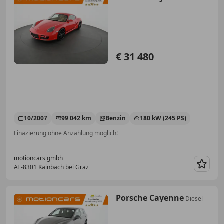
€ 31 480
10/2007
99 042 km
Benzin
180 kW (245 PS)
Finazierung ohne Anzahlung möglich!
motioncars gmbh
AT-8301 Kainbach bei Graz
Merk
Porsche Cayenne
Diesel