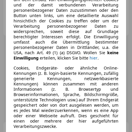
und der damit verbundenen Verarbeitung
04/1990
18 000 km
Benzin
272 kW (370 PS)
personenbezogener Daten zuzustimmen oder den
Button unten links, um eine detaillierte Auswahl
hinsichtlich der Cookies zu treffen oder um der
Böhm carXperience GmbH
Verarbeitung personenbezogener Daten zu
AT-4911 Tumeltsham
Merk
widersprechen, soweit diese auf Grundlage
berechtigter Interessen erfolgt. Die Einwilligung
umfasst auch die Übermittlung bestimmter
personenbezogener Daten in Drittländer, u.a. die
USA, nach Art. 49 (1) (a) DSGVO. Wollen Sie
keine
Einwilligung
erteilen, klicken Sie bitte
hier
.
Cookies, Endgeräte- oder ähnliche Online-
Kennungen (z. B. login-basierte Kennungen, zufällig
generierte Kennungen, netzwerkbasierte
Kennungen) können zusammen mit anderen
Informationen (z. B. Browsertyp und
Browserinformationen, Sprache, Bildschirmgröße,
unterstützte Technologien usw.) auf Ihrem Endgerät
gespeichert oder von dort ausgelesen werden, um
es jedes Mal wiederzuerkennen, wenn es eine App
oder einer Webseite aufruft. Dies geschieht für
einen oder mehrere der hier aufgeführten
Verarbeitungszwecke.
Porsche 911
Carrera T