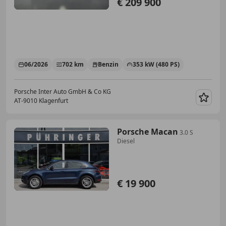
€ 209 900
06/2026
702 km
Benzin
353 kW (480 PS)
Porsche Inter Auto GmbH & Co KG
AT-9010 Klagenfurt
Merk
Porsche Macan
3.0 S
Diesel
€ 19 900