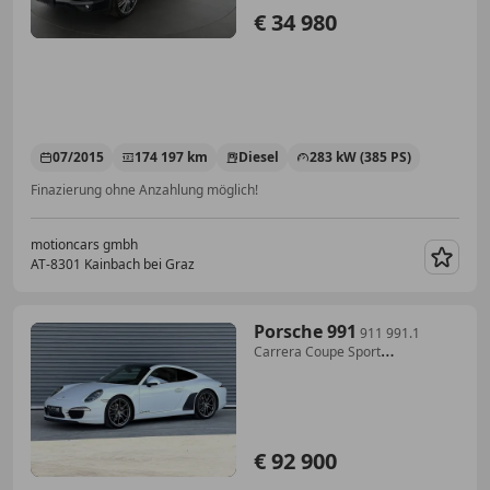
€ 34 980
07/2015
174 197 km
Diesel
283 kW (385 PS)
Finazierung ohne Anzahlung möglich!
motioncars gmbh
AT-8301 Kainbach bei Graz
Merk
Porsche 991
911 991.1
Carrera Coupe Sport
Chrono,PASM,PTV P...
€ 92 900