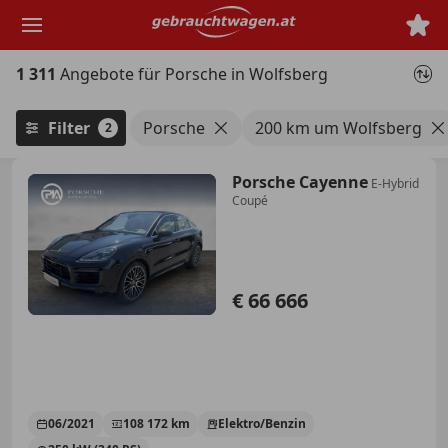
Zum
Hauptinhalt
springen
1 311
Angebote für Porsche in Wolfsberg
Filter
Porsche
200 km um Wolfsberg
2
Porsche Cayenne
E-Hybrid
Coupé
€ 66 666
06/2021
108 172 km
Elektro/Benzin