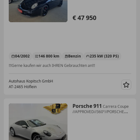
€ 47 950
04/2002
146 800 km
Benzin
235 kW (320 PS)
!!!Gerne kaufen wir auch IHREN Gebrauchten an!!!
Autohaus Kopitsch GmbH
AT-2465 Höflein
Merk
Porsche 911
Carrera Coupe
//APPROVED//360°//PORSCHE
PSE //