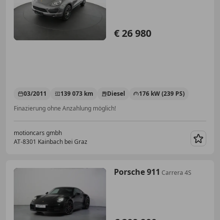
€ 26 980
03/2011
139 073 km
Diesel
176 kW (239 PS)
Finazierung ohne Anzahlung möglich!
motioncars gmbh
AT-8301 Kainbach bei Graz
Merk
Porsche 911
Carrera 4S