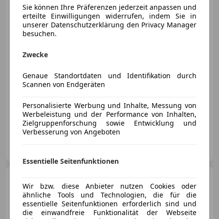
Cabriolet
Sie können Ihre Präferenzen jederzeit anpassen und
erteilte Einwilligungen widerrufen, indem Sie in
unserer Datenschutzerklärung den Privacy Manager
besuchen.
€ 194 911
Zwecke
Genaue Standortdaten und Identifikation durch
Scannen von Endgeräten
Personalisierte Werbung und Inhalte, Messung von
03/2026
15 km
Benzin
290 kW (394 PS)
Werbeleistung und der Performance von Inhalten,
Zielgruppenforschung sowie Entwicklung und
Verbesserung von Angeboten
Porsche Inter Auto GmbH & Co KG
AT-1230 Wien
Merk
Essentielle Seitenfunktionen
Porsche Cayenne
S
Wir bzw. diese Anbieter nutzen Cookies oder
ähnliche Tools und Technologien, die für die
essentielle Seitenfunktionen erforderlich sind und
die einwandfreie Funktionalität der Webseite