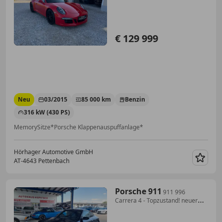
€ 129 999
Neu
03/2015
85 000 km
Benzin
316 kW (430 PS)
MemorySitze*Porsche Klappenauspuffanlage*
Hörhager Automotive GmbH
AT-4643 Pettenbach
Merk
Porsche 911
911 996
Carrera 4 - Topzustand! neuer
Motor!