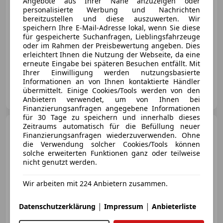
Angebote aus Ihrer Nähe anzuzeigen oder
personalisierte Werbung und Nachrichten
bereitzustellen und diese auszuwerten. Wir
speichern Ihre E-Mail-Adresse lokal, wenn Sie diese
für gespeicherte Suchanfragen, Lieblingsfahrzeuge
oder im Rahmen der Preisbewertung angeben. Dies
01/2012
168 000 km
Diesel
180 kW (245 PS)
erleichtert Ihnen die Nutzung der Webseite, da eine
FINANZIERUNG OHNE ANZAHLUNG MÖGLICH! FRAGEN SIE UNS!!
erneute Eingabe bei späteren Besuchen entfällt. Mit
Ihrer Einwilligung werden nutzungsbasierte
Informationen an von Ihnen kontaktierte Händler
TCS Automobile
übermittelt. Einige Cookies/Tools werden von den
AT-9500 Villach / Zauchen
Merk
Anbietern verwendet, um von Ihnen bei
Finanzierungsanfragen angegebene Informationen
für 30 Tage zu speichern und innerhalb dieses
Zeitraums automatisch für die Befüllung neuer
Porsche 718 Spyder
Finanzierungsanfragen wiederzuverwenden. Ohne
Spyder
die Verwendung solcher Cookies/Tools können
solche erweiterten Funktionen ganz oder teilweise
nicht genutzt werden.
Wir arbeiten mit 224 Anbietern zusammen.
€ 135 999
|
|
Datenschutzerklärung
Impressum
Anbieterliste