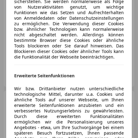
sicherstellen. Sie werden normalerweise als Folge
von Nutzeraktivitäten genutzt, um wichtige
€ 12 490
Funktionen wie das Setzen und Aufrechterhalten
von Anmeldedaten oder Datenschutzeinstellungen
zu ermöglichen. Die Verwendung dieser Cookies
bzw. ähnlicher Technologien kann normalerweise
nicht abgeschaltet werden. Allerdings können
bestimmte Browser diese Cookies oder ähnliche
Tools blockieren oder Sie darauf hinweisen. Das
06/2008
211 000 km
Benzin
283 kW (385 PS)
Blockieren dieser Cookies oder ähnlicher Tools kann
die Funktionalität der Webseite beeinträchtigen.
Sommerreifen, Garantie, Scheckheftgepflegt, Tagfahrlicht, Alarmanlage, USB, Lordosenstütze, Zentralverriegelung
EDICARS
Erweiterte Seitenfunktionen
AT-4484 Kronstorf
Merk
Wir bzw. Drittanbieter nutzen unterschiedliche
technologische Mittel, darunter u.a. Cookies und
Porsche Cayenne
II 3,0
ähnliche Tools auf unserer Webseite, um Ihnen
Diesel Aut.
erweiterte Seitenfunktionen anzubieten und ein
verbessertes Nutzungserlebnis zu gewährleisten.
Durch diese erweiterten Funktionalitäten
ermöglichen wir die Personalisierung unseres
Angebotes - etwa, um Ihre Suchvorgänge bei einem
€ 26 890
späteren Besuch fortzusetzen, Ihnen passende