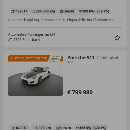
11/2014
286 000 km
Diesel
190 kW (258 PS)
Anhängerkupplung, Panoramadach, Einparkhilfe Rückfahrkamera, Einparkhilfe Sensoren hinten, Luftfederung, Start/Stop-Automatik, Scheckheftgepflegt, Elektrische Seitenspiegel
Automobile Pühringer GmbH
AT-4722 Peuerbach
Merk
Porsche 911
GT2 RS 145 of
500
€ 799 980
10/2010
6 978 km
Benzin
456 kW (620 PS)