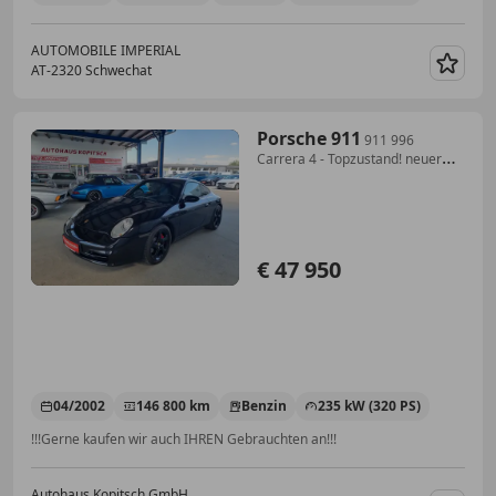
AUTOMOBILE IMPERIAL
AT-2320 Schwechat
Merk
Porsche 911
911 996
Carrera 4 - Topzustand! neuer
Motor!
€ 47 950
04/2002
146 800 km
Benzin
235 kW (320 PS)
!!!Gerne kaufen wir auch IHREN Gebrauchten an!!!
Autohaus Kopitsch GmbH