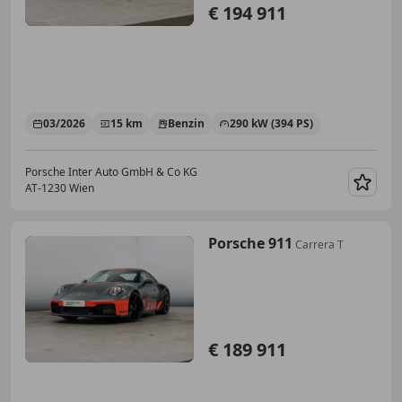
€ 194 911
03/2026
15 km
Benzin
290 kW (394 PS)
Porsche Inter Auto GmbH & Co KG
AT-1230 Wien
Merk
Porsche 911
Carrera T
€ 189 911