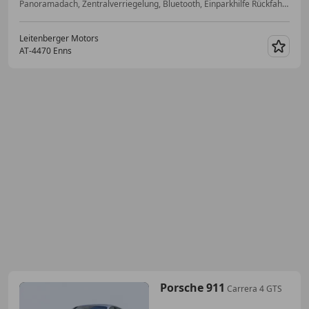
Panoramadach, Zentralverriegelung, Bluetooth, Einparkhilfe Rückfahrkamera, Elektrische Sitze, ESP, LED-Tagfahrlicht, Start/Stop-Automatik
Leitenberger Motors
AT-4470 Enns
Merk
Porsche 911
Carrera 4 GTS