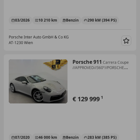
03/2026
10 210 km
Benzin
290 kW (394 PS)
Porsche Inter Auto GmbH & Co KG
AT-1230 Wien
Merk
Porsche 911
Carrera Coupe
//APPROVED//360°//PORSCHE
PSE //
€ 129 999
1
07/2020
46 000 km
Benzin
283 kW (385 PS)