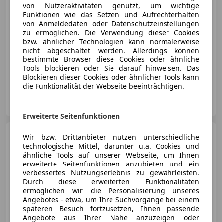
€ 189 999
von Nutzeraktivitäten genutzt, um wichtige
Funktionen wie das Setzen und Aufrechterhalten
von Anmeldedaten oder Datenschutzeinstellungen
zu ermöglichen. Die Verwendung dieser Cookies
bzw. ähnlicher Technologien kann normalerweise
nicht abgeschaltet werden. Allerdings können
bestimmte Browser diese Cookies oder ähnliche
Tools blockieren oder Sie darauf hinweisen. Das
07/2019
29 000 km
Benzin
331 kW (450 PS)
Blockieren dieser Cookies oder ähnlicher Tools kann
die Funktionalität der Webseite beeinträchtigen.
Ultimate Garage e.U
AT-2601 Sollenau
Merk
Erweiterte Seitenfunktionen
Porsche Cayenne
Turbo E-
Wir bzw. Drittanbieter nutzen unterschiedliche
Hybrid Coupé "GT-Paket"
technologische Mittel, darunter u.a. Cookies und
ähnliche Tools auf unserer Webseite, um Ihnen
erweiterte Seitenfunktionen anzubieten und ein
verbessertes Nutzungserlebnis zu gewährleisten.
Durch diese erweiterten Funktionalitäten
ermöglichen wir die Personalisierung unseres
€ 204 900
Angebotes - etwa, um Ihre Suchvorgänge bei einem
späteren Besuch fortzusetzen, Ihnen passende
Angebote aus Ihrer Nähe anzuzeigen oder