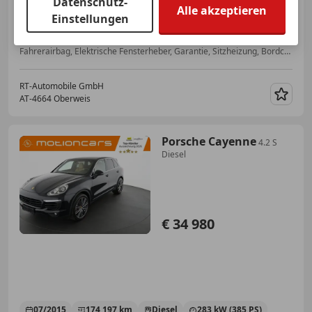
Datenschutz-
Alle akzeptieren
Einstellungen
03/2020
49 990 km
Benzin
220 kW (299 PS)
Fahrerairbag, Elektrische Fensterheber, Garantie, Sitzheizung, Bordcomputer, Scheckheftgepflegt, Schaltwippen, Elektrische Seitenspiegel
RT-Automobile GmbH
AT-4664 Oberweis
Merk
Porsche Cayenne
4.2 S
Diesel
€ 34 980
07/2015
174 197 km
Diesel
283 kW (385 PS)