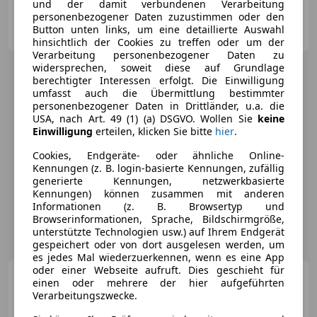
und der damit verbundenen Verarbeitung
personenbezogener Daten zuzustimmen oder den
BP-Automobile GmbH
Button unten links, um eine detaillierte Auswahl
AT-2640 Enzenreith
Merk
hinsichtlich der Cookies zu treffen oder um der
Verarbeitung personenbezogener Daten zu
widersprechen, soweit diese auf Grundlage
berechtigter Interessen erfolgt. Die Einwilligung
umfasst auch die Übermittlung bestimmter
personenbezogener Daten in Drittländer, u.a. die
USA, nach Art. 49 (1) (a) DSGVO. Wollen Sie
keine
Einwilligung
erteilen, klicken Sie bitte
hier
.
Cookies, Endgeräte- oder ähnliche Online-
Kennungen (z. B. login-basierte Kennungen, zufällig
generierte Kennungen, netzwerkbasierte
Kennungen) können zusammen mit anderen
Informationen (z. B. Browsertyp und
Browserinformationen, Sprache, Bildschirmgröße,
unterstützte Technologien usw.) auf Ihrem Endgerät
gespeichert oder von dort ausgelesen werden, um
es jedes Mal wiederzuerkennen, wenn es eine App
oder einer Webseite aufruft. Dies geschieht für
Porsche Macan
4
einen oder mehrere der hier aufgeführten
Verarbeitungszwecke.