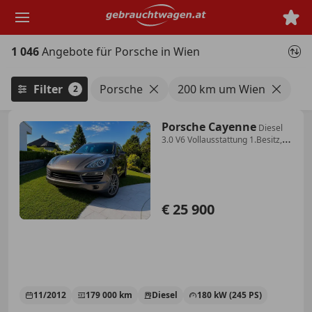
Zum
Hauptinhalt
springen
1 046
Angebote für Porsche in Wien
Filter
Porsche
200 km um Wien
2
Porsche Cayenne
Diesel
3.0 V6 Vollausstattung 1.Besitz,
unfallf...
€ 25 900
11/2012
179 000 km
Diesel
180 kW (245 PS)