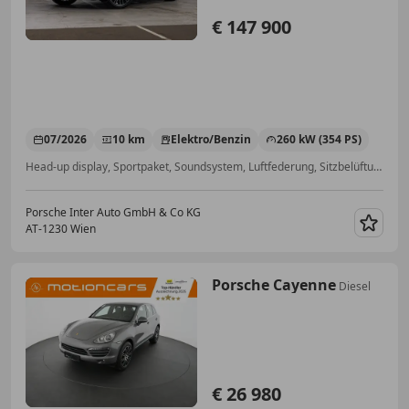
€ 147 900
07/2026
10 km
Elektro/Benzin
260 kW (354 PS)
Head-up display, Sportpaket, Soundsystem, Luftfederung, Sitzbelüftung, Alarmanlage, Anhängerkupplung, 360° Kamera
Porsche Inter Auto GmbH & Co KG
AT-1230 Wien
Merk
Porsche Cayenne
Diesel
€ 26 980