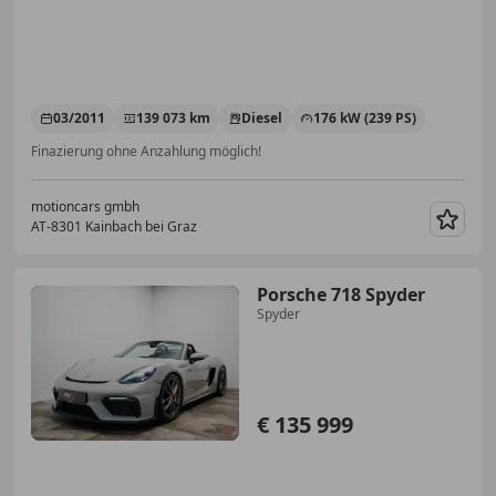
03/2011
139 073 km
Diesel
176 kW (239 PS)
Finazierung ohne Anzahlung möglich!
motioncars gmbh
AT-8301 Kainbach bei Graz
Merk
Porsche 718 Spyder
Spyder
€ 135 999