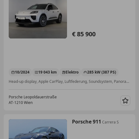
€ 85 900
10/2024
19 043 km
Elektro
285 kW (387 PS)
Head-up display, Apple CarPlay, Luftfederung, Soundsystem, Panoramadach, Sportsitze, Anhängerkupplung, Scheckheftgepflegt
Porsche Leopoldauerstraße
AT-1210 Wien
Merk
Porsche 911
Carrera S