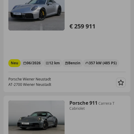
€ 259 911
Neu
06/2026
12 km
Benzin
357 kW (485 PS)
Porsche Wiener Neustadt
AT-2700 Wiener Neustadt
Merk
Porsche 911
Carrera T
Cabriolet