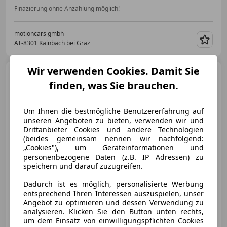
Finazierung ohne Anzahlung möglich!
motioncars gmbh
AT-8301 Kainbach bei Graz
Merk
Wir verwenden Cookies. Damit Sie
Porsche Panamera
4 S E-
finden, was Sie brauchen.
Hybrid PHEV Sport Turismo Aut.
Um Ihnen die bestmögliche Benutzererfahrung auf
unseren Angeboten zu bieten, verwenden wir und
€ 79 990
Drittanbieter Cookies und andere Technologien
(beides gemeinsam nennen wir nachfolgend:
„Cookies"), um Geräteinformationen und
personenbezogene Daten (z.B. IP Adressen) zu
speichern und darauf zuzugreifen.
Dadurch ist es möglich, personalisierte Werbung
11/2020
77 400 km
Elektro/Benzin
entsprechend Ihren Interessen auszuspielen, unser
412 kW (560 PS)
Angebot zu optimieren und dessen Verwendung zu
analysieren. Klicken Sie den Button unten rechts,
Servolenkung, Head-up display, Fahrerairbag, Soundsystem, 360° Kamera, Alarmanlage, 4-Zonen-Klimaautomatik, Beheizbares Lenkrad
um dem Einsatz von einwilligungspflichten Cookies