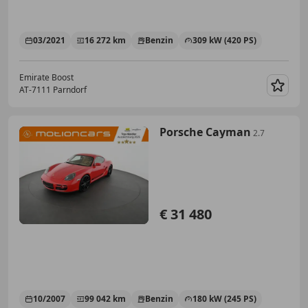
03/2021
16 272 km
Benzin
309 kW (420 PS)
Emirate Boost
AT-7111 Parndorf
Merk
Porsche Cayman
2.7
€ 31 480
10/2007
99 042 km
Benzin
180 kW (245 PS)