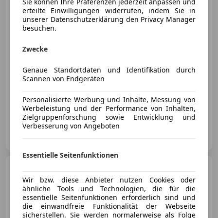
Sie können Ihre Präferenzen jederzeit anpassen und
erteilte Einwilligungen widerrufen, indem Sie in
unserer Datenschutzerklärung den Privacy Manager
€ 87 900
besuchen.
Zwecke
Genaue Standortdaten und Identifikation durch
Scannen von Endgeräten
12/2024
29 072 km
Elektro
285 kW (387 PS)
Personalisierte Werbung und Inhalte, Messung von
Scheckheftgepflegt
Werbeleistung und der Performance von Inhalten,
Zielgruppenforschung sowie Entwicklung und
Verbesserung von Angeboten
Porsche Inter Auto GmbH & Co KG
AT-1230 Wien
Merk
Essentielle Seitenfunktionen
Porsche 992
TECHART 4S
Cabrio *600PS*EINZELSTÜCK*
Wir bzw. diese Anbieter nutzen Cookies oder
ähnliche Tools und Technologien, die für die
essentielle Seitenfunktionen erforderlich sind und
die einwandfreie Funktionalität der Webseite
sicherstellen. Sie werden normalerweise als Folge