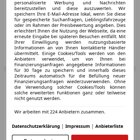
personalisierte Werbung und Nachrichten
bereitzustellen und diese auszuwerten. Wir
speichern Ihre E-Mail-Adresse lokal, wenn Sie diese
für gespeicherte Suchanfragen, Lieblingsfahrzeuge
05/2024
13 239 km
Elektro/Benzin
oder im Rahmen der Preisbewertung angeben. Dies
441 kW (600 PS)
erleichtert Ihnen die Nutzung der Webseite, da eine
erneute Eingabe bei späteren Besuchen entfällt. Mit
Head-up display, ABS, Sitzbelüftung, Fahrerairbag, Luftfederung, Isofix, Standheizung, Allrad
Ihrer Einwilligung werden nutzungsbasierte
Informationen an von Ihnen kontaktierte Händler
übermittelt. Einige Cookies/Tools werden von den
Porsche Inter Auto GmbH & Co KG
Anbietern verwendet, um von Ihnen bei
AT-1230 Wien
Merk
Finanzierungsanfragen angegebene Informationen
für 30 Tage zu speichern und innerhalb dieses
Zeitraums automatisch für die Befüllung neuer
Porsche 718
Boxster
Finanzierungsanfragen wiederzuverwenden. Ohne
Approved
die Verwendung solcher Cookies/Tools können
solche erweiterten Funktionen ganz oder teilweise
nicht genutzt werden.
Wir arbeiten mit 224 Anbietern zusammen.
€ 64 718
|
|
Datenschutzerklärung
Impressum
Anbieterliste