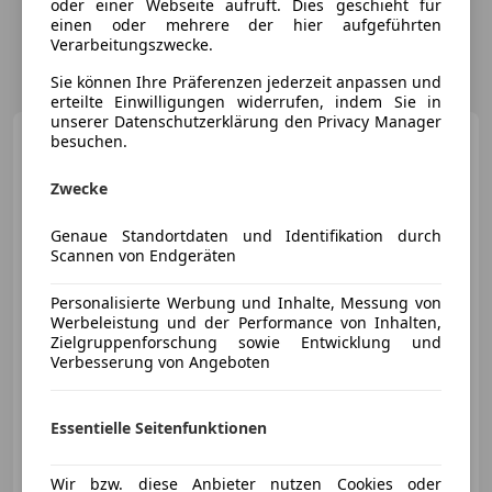
oder einer Webseite aufruft. Dies geschieht für
einen oder mehrere der hier aufgeführten
Verarbeitungszwecke.
Sie können Ihre Präferenzen jederzeit anpassen und
erteilte Einwilligungen widerrufen, indem Sie in
unserer Datenschutzerklärung den Privacy Manager
Porsche 911
Carrera S
besuchen.
Coupé I (992)
Zwecke
Genaue Standortdaten und Identifikation durch
Scannen von Endgeräten
€ 153 900
Personalisierte Werbung und Inhalte, Messung von
Werbeleistung und der Performance von Inhalten,
Zielgruppenforschung sowie Entwicklung und
Verbesserung von Angeboten
07/2019
11 288 km
Benzin
331 kW (450 PS)
Essentielle Seitenfunktionen
Porsche Linz-Leonding
AT-4060 Linz-Leonding
Wir bzw. diese Anbieter nutzen Cookies oder
Merk