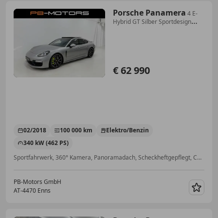
Porsche Panamera
4 E-
Hybrid GT Silber Sportdesign
Carbon Sportab...
€ 62 990
02/2018
100 000 km
Elektro/Benzin
340 kW (462 PS)
Sportfahrwerk, 360° Kamera, Panoramadach, Scheckheftgepflegt, CD, Radio, Kurvenlicht, Sportpaket
PB-Motors GmbH
AT-4470 Enns
Merk