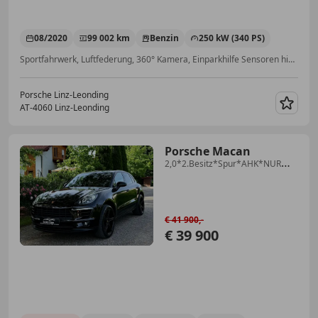
08/2020
99 002 km
Benzin
250 kW (340 PS)
Sportfahrwerk, Luftfederung, 360° Kamera, Einparkhilfe Sensoren hinten, Bordcomputer, Isofix, Panoramadach, Fahrerairbag
Porsche Linz-Leonding
AT-4060 Linz-Leonding
Merk
Porsche Macan
2,0*2.Besitz*Spur*AHK*NUR
68.000KM*Neuwertig*TOP*
€ 41 900,-
€ 39 900