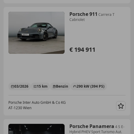
Porsche 911
Carrera T
Cabriolet
€ 194 911
03/2026
15 km
Benzin
290 kW (394 PS)
Porsche Inter Auto GmbH & Co KG
AT-1230 Wien
Merk
Porsche Panamera
4 S E-
Hybrid PHEV Sport Turismo Aut.