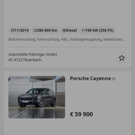
11/2014
286 000 km
Diesel
190 kW (258 PS)
Beifahrerairbag, Fahrerairbag, ABS, Anhängerkupplung, Nebelscheinwerfer, Einparkhilfe Sensoren vorne, Start/Stop-Automatik, Alufelgen
Automobile Pühringer GmbH
AT-4722 Peuerbach
Merk
Porsche Cayenne
III
€ 59 900