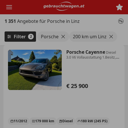
Zum
Hauptinhalt
springen
1 351
Angebote für Porsche in Linz
Filter
Porsche
200 km um Linz
2
Porsche Cayenne
Diesel
3.0 V6 Vollausstattung 1.Besitz,
unfallf...
€ 25 900
11/2012
179 000 km
Diesel
180 kW (245 PS)