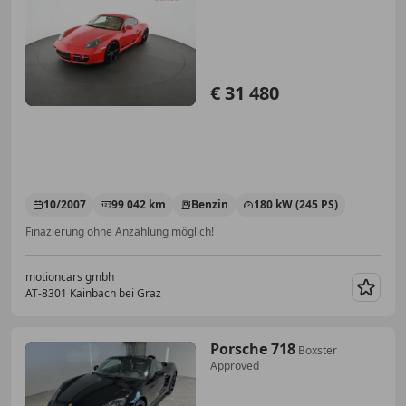
€ 31 480
10/2007
99 042 km
Benzin
180 kW (245 PS)
Finazierung ohne Anzahlung möglich!
motioncars gmbh
AT-8301 Kainbach bei Graz
Merk
Porsche 718
Boxster
Approved