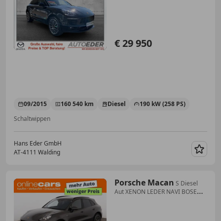
€ 29 950
09/2015
160 540 km
Diesel
190 kW (258 PS)
Schaltwippen
Hans Eder GmbH
AT-4111 Walding
Merk
Porsche Macan
S Diesel
Aut XENON LEDER NAVI BOSE
MEMORY