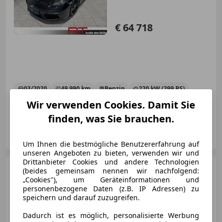
€ 64 718
03/2020
49 990 km
Benzin
220 kW (299 PS)
Wir verwenden Cookies. Damit Sie
CD, Fahrerairbag, Garantie, Elektrische Fensterheber, Scheckheftgepflegt, Lichtsensor, Einparkhilfe Sensoren vorne, Bordcomputer
finden, was Sie brauchen.
RT-Automobile GmbH
AT-4664 Oberweis
Merk
Um Ihnen die bestmögliche Benutzererfahrung auf
unseren Angeboten zu bieten, verwenden wir und
Drittanbieter Cookies und andere Technologien
Porsche Cayenne
Diesel
(beides gemeinsam nennen wir nachfolgend:
„Cookies"), um Geräteinformationen und
personenbezogene Daten (z.B. IP Adressen) zu
speichern und darauf zuzugreifen.
Dadurch ist es möglich, personalisierte Werbung