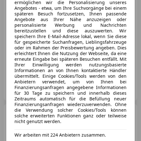
ermöglichen wir die Personalisierung unseres
Angebotes - etwa, um Ihre Suchvorgänge bei einem
späteren Besuch fortzusetzen, Ihnen passende
Angebote aus Ihrer Nähe anzuzeigen oder
personalisierte Werbung und Nachrichten
€ 128 800
bereitzustellen und diese auszuwerten. Wir
speichern Ihre E-Mail-Adresse lokal, wenn Sie diese
für gespeicherte Suchanfragen, Lieblingsfahrzeuge
oder im Rahmen der Preisbewertung angeben. Dies
erleichtert Ihnen die Nutzung der Webseite, da eine
erneute Eingabe bei späteren Besuchen entfällt. Mit
Ihrer Einwilligung werden nutzungsbasierte
06/2017
89 531 km
Benzin
331 kW (450 PS)
Informationen an von Ihnen kontaktierte Händler
übermittelt. Einige Cookies/Tools werden von den
Anbietern verwendet, um von Ihnen bei
Porsche Zentrum Salzburg
Finanzierungsanfragen angegebene Informationen
AT-5020 Salzburg
für 30 Tage zu speichern und innerhalb dieses
Merk
Zeitraums automatisch für die Befüllung neuer
Finanzierungsanfragen wiederzuverwenden. Ohne
die Verwendung solcher Cookies/Tools können
Porsche 991
Carrera 4 GTS
solche erweiterten Funktionen ganz oder teilweise
Cabriolet*ApprovedGarantie*Bose*
nicht genutzt werden.
Wir arbeiten mit 224 Anbietern zusammen.