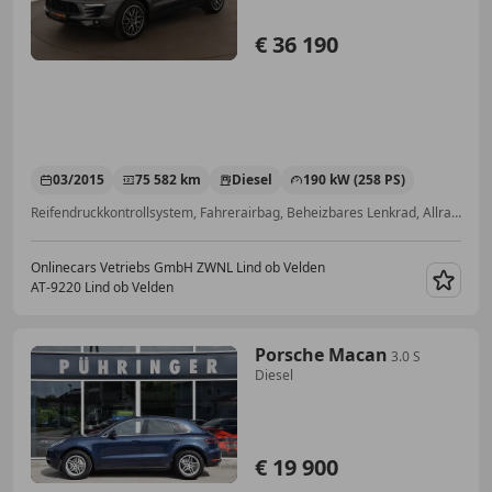
€ 36 190
03/2015
75 582 km
Diesel
190 kW (258 PS)
Reifendruckkontrollsystem, Fahrerairbag, Beheizbares Lenkrad, Allrad, Elektrische Sitze, Sitzheizung, Totwinkel-Assistent, Getönte Scheiben
Onlinecars Vetriebs GmbH ZWNL Lind ob Velden
AT-9220 Lind ob Velden
Merk
Porsche Macan
3.0 S
Diesel
€ 19 900