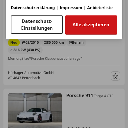
€ 129 999
|
|
Datenschutzerklärung
Impressum
Anbieterliste
Datenschutz-
Alle akzeptieren
Einstellungen
Neu
03/2015
85 000 km
Benzin
316 kW (430 PS)
MemorySitze*Porsche Klappenauspuffanlage*
Hörhager Automotive GmbH
AT-4643 Pettenbach
Merk
Porsche 911
Targa 4 GTS