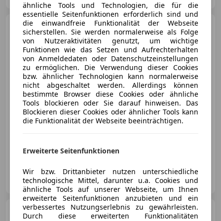
ähnliche Tools und Technologien, die für die
essentielle Seitenfunktionen erforderlich sind und
die einwandfreie Funktionalität der Webseite
Porsche 944
S2 - 370 PS
sicherstellen. Sie werden normalerweise als Folge
Tracktool - 1:1 mit KTM/Audi 2.0
von Nutzeraktivitäten genutzt, um wichtige
TFSI
Funktionen wie das Setzen und Aufrechterhalten
von Anmeldedaten oder Datenschutzeinstellungen
zu ermöglichen. Die Verwendung dieser Cookies
bzw. ähnlicher Technologien kann normalerweise
€ 28 900
nicht abgeschaltet werden. Allerdings können
bestimmte Browser diese Cookies oder ähnliche
Tools blockieren oder Sie darauf hinweisen. Das
Blockieren dieser Cookies oder ähnlicher Tools kann
die Funktionalität der Webseite beeinträchtigen.
04/1990
18 000 km
Benzin
272 kW (370 PS)
Erweiterte Seitenfunktionen
Wir bzw. Drittanbieter nutzen unterschiedliche
Böhm carXperience GmbH
technologische Mittel, darunter u.a. Cookies und
AT-4911 Tumeltsham
Merk
ähnliche Tools auf unserer Webseite, um Ihnen
erweiterte Seitenfunktionen anzubieten und ein
verbessertes Nutzungserlebnis zu gewährleisten.
Porsche 911
Carrera 4 GTS
Durch diese erweiterten Funktionalitäten
Coupe II (991)