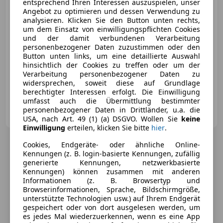
entsprechend Ihren Interessen auszuspielen, unser
€ 26 980
Angebot zu optimieren und dessen Verwendung zu
analysieren. Klicken Sie den Button unten rechts,
um dem Einsatz von einwilligungspflichten Cookies
und der damit verbundenen Verarbeitung
personenbezogener Daten zuzustimmen oder den
Button unten links, um eine detaillierte Auswahl
hinsichtlich der Cookies zu treffen oder um der
03/2011
139 073 km
Diesel
176 kW (239 PS)
Verarbeitung personenbezogener Daten zu
Finazierung ohne Anzahlung möglich!
widersprechen, soweit diese auf Grundlage
berechtigter Interessen erfolgt. Die Einwilligung
umfasst auch die Übermittlung bestimmter
motioncars gmbh
personenbezogener Daten in Drittländer, u.a. die
AT-8301 Kainbach bei Graz
Merk
USA, nach Art. 49 (1) (a) DSGVO. Wollen Sie
keine
Einwilligung
erteilen, klicken Sie bitte
hier
.
Cookies, Endgeräte- oder ähnliche Online-
Kennungen (z. B. login-basierte Kennungen, zufällig
generierte Kennungen, netzwerkbasierte
Kennungen) können zusammen mit anderen
Informationen (z. B. Browsertyp und
Browserinformationen, Sprache, Bildschirmgröße,
unterstützte Technologien usw.) auf Ihrem Endgerät
gespeichert oder von dort ausgelesen werden, um
es jedes Mal wiederzuerkennen, wenn es eine App