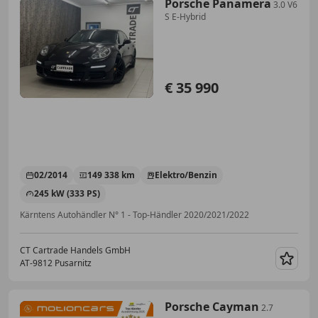
Porsche Panamera
3.0 V6
S E-Hybrid
€ 35 990
02/2014
149 338 km
Elektro/Benzin
245 kW (333 PS)
Kärntens Autohändler N° 1 - Top-Händler 2020/2021/2022
CT Cartrade Handels GmbH
AT-9812 Pusarnitz
Merk
Porsche Cayman
2.7