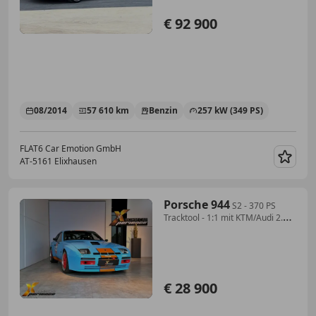
€ 92 900
08/2014
57 610 km
Benzin
257 kW (349 PS)
FLAT6 Car Emotion GmbH
AT-5161 Elixhausen
Merk
Porsche 944
S2 - 370 PS
Tracktool - 1:1 mit KTM/Audi 2.0
TFSI
€ 28 900