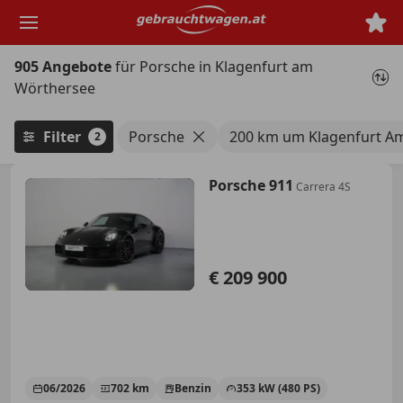
Zum
Hauptinhalt
springen
905 Angebote
für Porsche in Klagenfurt am
Wörthersee
Filter
Porsche
200 km um Klagenfurt A
2
Porsche 911
Carrera 4S
€ 209 900
06/2026
702 km
Benzin
353 kW (480 PS)