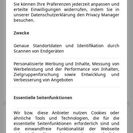
Sie können Ihre Präferenzen jederzeit anpassen und
erteilte Einwilligungen widerrufen, indem Sie in
unserer Datenschutzerklärung den Privacy Manager
besuchen.
€ 34 980
Zwecke
Genaue Standortdaten und Identifikation durch
Scannen von Endgeräten
Personalisierte Werbung und Inhalte, Messung von
07/2015
174 197 km
Diesel
283 kW (385 PS)
Werbeleistung und der Performance von Inhalten,
Zielgruppenforschung sowie Entwicklung und
Finazierung ohne Anzahlung möglich!
Verbesserung von Angeboten
motioncars gmbh
AT-8301 Kainbach bei Graz
Merk
Essentielle Seitenfunktionen
Porsche 997
Wir bzw. diese Anbieter nutzen Cookies oder
911 997.1 GT3
ähnliche Tools und Technologien, die für die
CS Ö-Auto mit erw. Käfig
essentielle Seitenfunktionen erforderlich sind und
die einwandfreie Funktionalität der Webseite