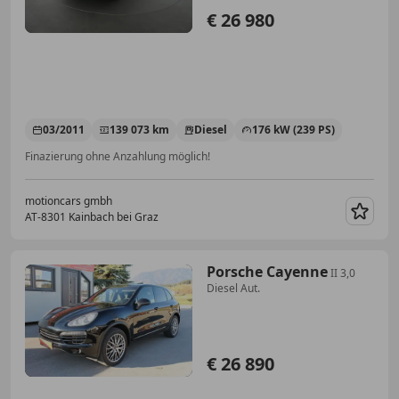
€ 26 980
03/2011
139 073 km
Diesel
176 kW (239 PS)
Finazierung ohne Anzahlung möglich!
motioncars gmbh
AT-8301 Kainbach bei Graz
Merk
Porsche Cayenne
II 3,0
Diesel Aut.
€ 26 890