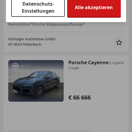
Datenschutz-
Alle akzeptieren
Einstellungen
03/2015
85 000 km
Benzin
316 kW (430 PS)
MemorySitze*Porsche Klappenauspuffanlage*
Hörhager Automotive GmbH
AT-4643 Pettenbach
Merk
Porsche Cayenne
E-Hybrid
Coupé
€ 66 666