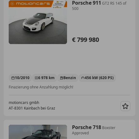
Porsche 911
GT2 RS 145 of
500
€ 799 980
10/2010
6 978 km
Benzin
456 kW (620 PS)
Finazierung ohne Anzahlung möglich!
motioncars gmbh
AT-8301 Kainbach bei Graz
Merk
Porsche 718
Boxster
Approved