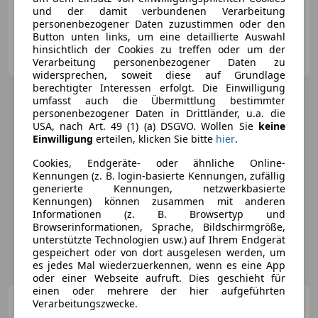
01/1998
130 765 km
Benzin
221 kW (300 PS)
und der damit verbundenen Verarbeitung
personenbezogener Daten zuzustimmen oder den
Button unten links, um eine detaillierte Auswahl
Autohaus Haidacher Zillertal
hinsichtlich der Cookies zu treffen oder um der
AT-6280 Zell am Ziller
Merk
Verarbeitung personenbezogener Daten zu
widersprechen, soweit diese auf Grundlage
berechtigter Interessen erfolgt. Die Einwilligung
umfasst auch die Übermittlung bestimmter
personenbezogener Daten in Drittländer, u.a. die
USA, nach Art. 49 (1) (a) DSGVO. Wollen Sie
keine
Einwilligung
erteilen, klicken Sie bitte
hier
.
Cookies, Endgeräte- oder ähnliche Online-
Kennungen (z. B. login-basierte Kennungen, zufällig
generierte Kennungen, netzwerkbasierte
Kennungen) können zusammen mit anderen
Informationen (z. B. Browsertyp und
Browserinformationen, Sprache, Bildschirmgröße,
unterstützte Technologien usw.) auf Ihrem Endgerät
gespeichert oder von dort ausgelesen werden, um
es jedes Mal wiederzuerkennen, wenn es eine App
oder einer Webseite aufruft. Dies geschieht für
einen oder mehrere der hier aufgeführten
Porsche Cayenne
Verarbeitungszwecke.
4.2 S
Diesel