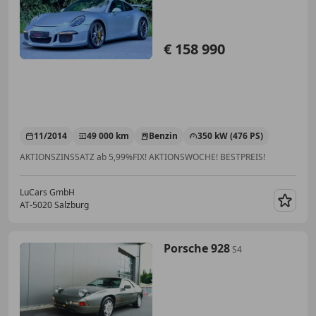
€ 158 990
11/2014
49 000 km
Benzin
350 kW (476 PS)
AKTIONSZINSSATZ ab 5,99%FIX! AKTIONSWOCHE! BESTPREIS!
LuCars GmbH
AT-5020 Salzburg
Merk
Porsche 928
S4