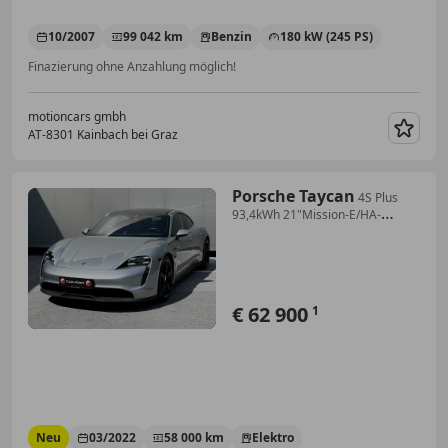
10/2007
99 042 km
Benzin
180 kW (245 PS)
Finazierung ohne Anzahlung möglich!
motioncars gmbh
AT-8301 Kainbach bei Graz
Merk
Porsche Taycan
4S Plus
93,4kWh 21"Mission-E/HA-
Lenkung/Sport-C...
€ 62 900
1
Neu
03/2022
58 000 km
Elektro