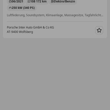
06/2021
108 172 km
Elektro/Benzin
250 kW (340 PS)
Luftfederung, Soundsystem, Klimaanlage, Massagesitze, Tagfahrlicht, Fahrerairbag, Raucherpaket, Sportsitze
Porsche Inter Auto GmbH & Co KG
AT-9400 Wolfsberg
Merk