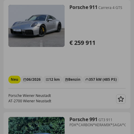
Porsche 911
Carrera 4 GTS
€ 259 911
Neu
06/2026
12 km
Benzin
357 kW (485 PS)
Porsche Wiener Neustadt
AT-2700 Wiener Neustadt
Merk
Porsche 991
GT3 911
PDK*CARBON*KERAMIK*SAGA*CARB