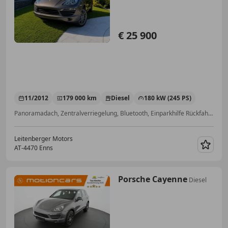
€ 25 900
11/2012
179 000 km
Diesel
180 kW (245 PS)
Panoramadach, Zentralverriegelung, Bluetooth, Einparkhilfe Rückfahrkamera, Elektrische Sitze, ESP, LED-Tagfahrlicht, Start/Stop-Automatik
Leitenberger Motors
AT-4470 Enns
Merk
Porsche Cayenne
Diesel