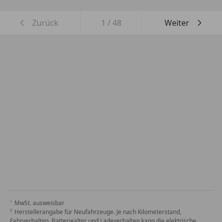
Zurück
1
/
48
Weiter
MwSt. ausweisbar
Herstellerangabe für Neufahrzeuge. Je nach Kilometerstand,
Fahrverhalten, Batteriealter und Ladeverhalten kann die elektrische