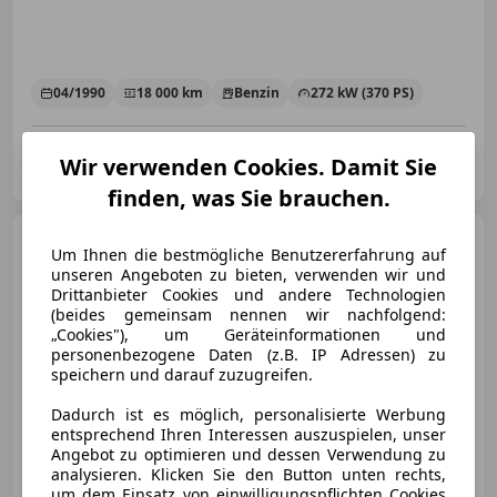
04/1990
18 000 km
Benzin
272 kW (370 PS)
Böhm carXperience GmbH
Wir verwenden Cookies. Damit Sie
AT-4911 Tumeltsham
Merk
finden, was Sie brauchen.
Porsche 996
Um Ihnen die bestmögliche Benutzererfahrung auf
unseren Angeboten zu bieten, verwenden wir und
Drittanbieter Cookies und andere Technologien
(beides gemeinsam nennen wir nachfolgend:
„Cookies"), um Geräteinformationen und
personenbezogene Daten (z.B. IP Adressen) zu
€ 36 996
speichern und darauf zuzugreifen.
Dadurch ist es möglich, personalisierte Werbung
entsprechend Ihren Interessen auszuspielen, unser
Angebot zu optimieren und dessen Verwendung zu
analysieren. Klicken Sie den Button unten rechts,
um dem Einsatz von einwilligungspflichten Cookies