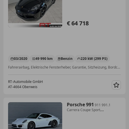
€ 64 718
03/2020
49 990 km
Benzin
220 kW (299 PS)
Fahrerairbag, Elektrische Fensterheber, Garantie, Sitzheizung, Bordcomputer, Scheckheftgepflegt, Schaltwippen, Elektrische Seitenspiegel
RT-Automobile GmbH
AT-4664 Oberweis
Merk
Porsche 991
911 991.1
Carrera Coupe Sport
Chrono,PASM,PTV P...