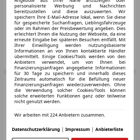
€ 128 800
Angebote aus Ihrer Nähe anzuzeigen oder
personalisierte Werbung und Nachrichten
bereitzustellen und diese auszuwerten. Wir
speichern Ihre E-Mail-Adresse lokal, wenn Sie diese
für gespeicherte Suchanfragen, Lieblingsfahrzeuge
oder im Rahmen der Preisbewertung angeben. Dies
erleichtert Ihnen die Nutzung der Webseite, da eine
06/2017
89 531 km
Benzin
331 kW (450 PS)
erneute Eingabe bei späteren Besuchen entfällt. Mit
Ihrer Einwilligung werden nutzungsbasierte
Informationen an von Ihnen kontaktierte Händler
Porsche Zentrum Salzburg
übermittelt. Einige Cookies/Tools werden von den
AT-5020 Salzburg
Anbietern verwendet, um von Ihnen bei
Merk
Finanzierungsanfragen angegebene Informationen
für 30 Tage zu speichern und innerhalb dieses
Zeitraums automatisch für die Befüllung neuer
Porsche 991
Carrera 4 GTS
Finanzierungsanfragen wiederzuverwenden. Ohne
Cabriolet*ApprovedGarantie*Bose*
die Verwendung solcher Cookies/Tools können
solche erweiterten Funktionen ganz oder teilweise
nicht genutzt werden.
Wir arbeiten mit 224 Anbietern zusammen.
€ 129 999
|
|
Datenschutzerklärung
Impressum
Anbieterliste