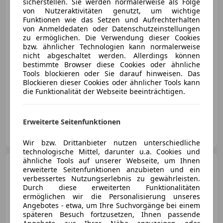
sicherstellen. Sie werden normalerweise als Folge
von Nutzeraktivitäten genutzt, um wichtige
Funktionen wie das Setzen und Aufrechterhalten
€ 144 900
von Anmeldedaten oder Datenschutzeinstellungen
zu ermöglichen. Die Verwendung dieser Cookies
bzw. ähnlicher Technologien kann normalerweise
nicht abgeschaltet werden. Allerdings können
bestimmte Browser diese Cookies oder ähnliche
Tools blockieren oder Sie darauf hinweisen. Das
Blockieren dieser Cookies oder ähnlicher Tools kann
03/2007
70 633 km
Benzin
305 kW (415 PS)
die Funktionalität der Webseite beeinträchtigen.
Sportfahrwerk, Sportsitze, Alarmanlage, Elektrische Fensterheber, Seitenairbag, Bordcomputer, Servolenkung, CD
Erweiterte Seitenfunktionen
FLAT6 Car Emotion GmbH
AT-5161 Elixhausen
Merk
Wir bzw. Drittanbieter nutzen unterschiedliche
technologische Mittel, darunter u.a. Cookies und
ähnliche Tools auf unserer Webseite, um Ihnen
Porsche 911
Carrera 4 GTS
erweiterte Seitenfunktionen anzubieten und ein
Coupe II (991)
verbessertes Nutzungserlebnis zu gewährleisten.
Durch diese erweiterten Funktionalitäten
ermöglichen wir die Personalisierung unseres
Angebotes - etwa, um Ihre Suchvorgänge bei einem
späteren Besuch fortzusetzen, Ihnen passende