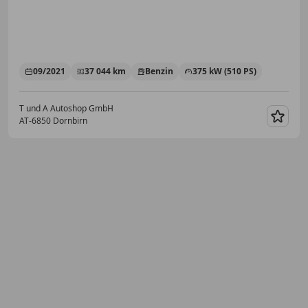
09/2021
37 044 km
Benzin
375 kW (510 PS)
T und A Autoshop GmbH
AT-6850 Dornbirn
Merk