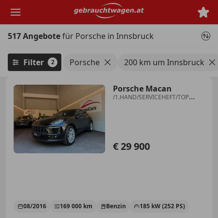
Zum
Hauptinhalt
springen
517 Angebote
für Porsche in Innsbruck
Filter
Porsche
200 km um Innsbruck
2
Porsche Macan
/1.HAND/SERVICEHEFT/TOP
ZUSTAND/20"FELGEN/
€ 29 900
08/2016
169 000 km
Benzin
185 kW (252 PS)