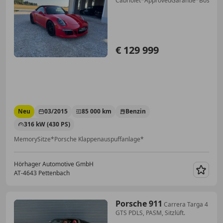
Cabriolet*ApprovedGarantie*Bose*
€ 129 999
Neu
03/2015
85 000 km
Benzin
316 kW (430 PS)
MemorySitze*Porsche Klappenauspuffanlage*
Hörhager Automotive GmbH
AT-4643 Pettenbach
Merk
Porsche 911
Carrera Targa 4
GTS PDLS, PASM, Sitzlüft.