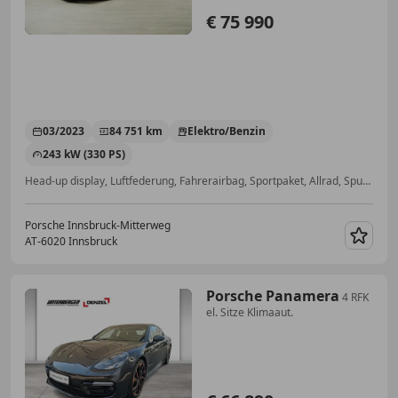
€ 75 990
03/2023
84 751 km
Elektro/Benzin
243 kW (330 PS)
Head-up display, Luftfederung, Fahrerairbag, Sportpaket, Allrad, Spurhalteassistent, Sitzbelüftung, Sitzheizung
Porsche Innsbruck-Mitterweg
AT-6020 Innsbruck
Merk
Porsche Panamera
4 RFK
el. Sitze Klimaaut.