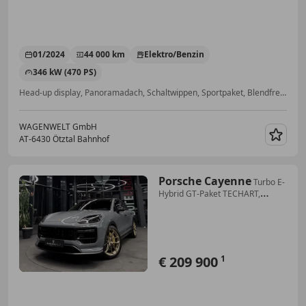
01/2024
44 000 km
Elektro/Benzin
346 kW (470 PS)
Head-up display, Panoramadach, Schaltwippen, Sportpaket, Blendfreies Fernlicht, Einparkhilfe Sensoren hinten, Beheizbares Lenkrad, Soundsystem
WAGENWELT GmbH
AT-6430 Ötztal Bahnhof
Merk
Porsche Cayenne
Turbo E-
Hybrid GT-Paket TECHART,
Nachtsicht, InnoD
€ 209 900
1