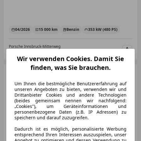
04/2026
15 000 km
Benzin
353 kW (480 PS)
Porsche Innsbruck-Mitterweg
AT-6020 Innsbruck
Merk
Wir verwenden Cookies. Damit Sie
finden, was Sie brauchen.
Porsche Cayenne
Cayenne
E-Hybrid Tiptronic S / Sportdesign
Um Ihnen die bestmögliche Benutzererfahrung auf
unseren Angeboten zu bieten, verwenden wir und
Drittanbieter Cookies und andere Technologien
(beides gemeinsam nennen wir nachfolgend:
„Cookies"), um Geräteinformationen und
€ 63 990
personenbezogene Daten (z.B. IP Adressen) zu
speichern und darauf zuzugreifen.
Dadurch ist es möglich, personalisierte Werbung
entsprechend Ihren Interessen auszuspielen, unser
Angebot zu optimieren und dessen Verwendung zu