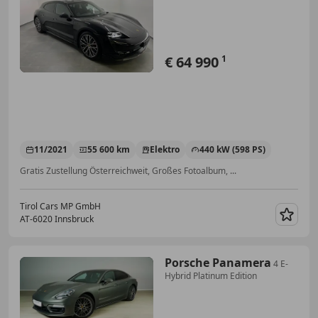
€ 64 990
1
11/2021
55 600 km
Elektro
440 kW (598 PS)
Gratis Zustellung Österreichweit, Großes Fotoalbum, ...
Tirol Cars MP GmbH
AT-6020 Innsbruck
Merk
Porsche Panamera
4 E-
Hybrid Platinum Edition