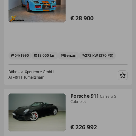
€ 28 900
04/1990
18 000 km
Benzin
272 kW (370 PS)
Böhm carXperience GmbH
AT-4911 Tumeltsham
Merk
Porsche 911
Carrera S
Cabriolet
€ 226 992