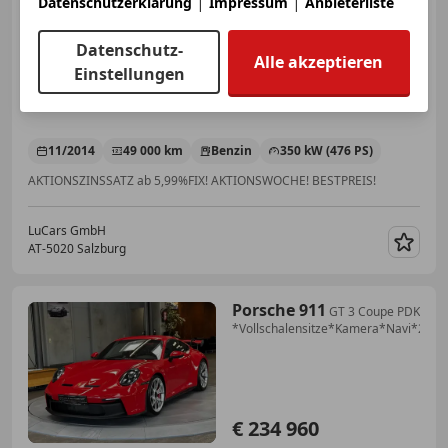
|
|
Datenschutzerklärung
Impressum
Anbieterliste
€ 158 990
Datenschutz-
Alle akzeptieren
Einstellungen
11/2014
49 000 km
Benzin
350 kW (476 PS)
AKTIONSZINSSATZ ab 5,99%FIX! AKTIONSWOCHE! BESTPREIS!
LuCars GmbH
AT-5020 Salzburg
Merk
Porsche 911
GT 3 Coupe PDK
*Vollschalensitze*Kamera*Navi*20Zo
€ 234 960