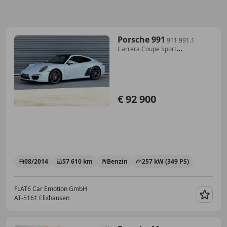
Porsche 991
911 991.1
Carrera Coupe Sport
Chrono,PASM,PTV P...
€ 92 900
08/2014
57 610 km
Benzin
257 kW (349 PS)
FLAT6 Car Emotion GmbH
AT-5161 Elixhausen
Merk