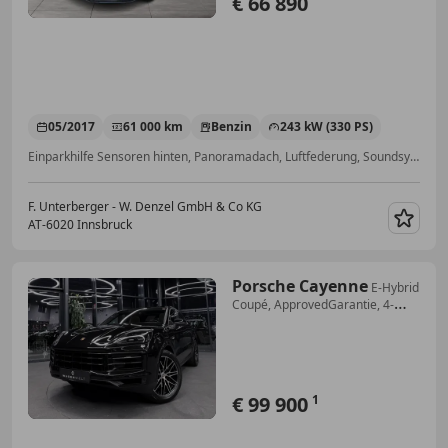
€ 66 890
05/2017
61 000 km
Benzin
243 kW (330 PS)
Einparkhilfe Sensoren hinten, Panoramadach, Luftfederung, Soundsystem, LED-Scheinwerfer, W-Lan / Wifi Hotspot, Apple CarPlay, 4-Zonen-Klimaautomatik
F. Unterberger - W. Denzel GmbH & Co KG
AT-6020 Innsbruck
Merk
Porsche Cayenne
E-Hybrid
Coupé, ApprovedGarantie, 4-
Zonen, Pano
€ 99 900
1