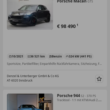
Porsche Macan
GTS
€ 98 490
1
10/2021
36 521 km
Benzin
324 kW (441 PS)
Sportsitze, Partikelfilter, Einparkhilfe Rückfahrkamera, Sitzheizung, Fahrerairbag, Apple CarPlay, Soundsystem, Beifahrerairbag
Denzel & Unterberger GmbH & Co KG
AT-6020 Innsbruck
Merk
Porsche 944
S2 - 370 PS
Tracktool - 1:1 mit KTM/Audi 2.0
TFSI