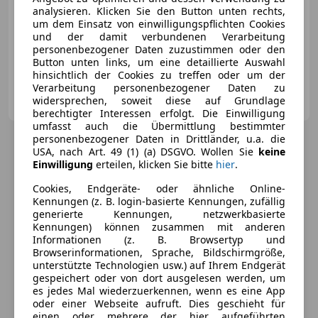
analysieren. Klicken Sie den Button unten rechts,
Neu
09/2021
123 000 km
Elektro/Benzin
um dem Einsatz von einwilligungspflichten Cookies
340 kW (462 PS)
und der damit verbundenen Verarbeitung
personenbezogener Daten zuzustimmen oder den
Behindertengerecht, Sitzbelüftung, Beheizbare Frontscheibe, teilb. Rücksitzbank, Gepäckraumabtrennung, Luftfederung, Sportfahrwerk, 360° Kamera
Button unten links, um eine detaillierte Auswahl
hinsichtlich der Cookies zu treffen oder um der
Verarbeitung personenbezogener Daten zu
Lion Automobile AS GmbH
widersprechen, soweit diese auf Grundlage
AT-6890 Lustenau
Merk
berechtigter Interessen erfolgt. Die Einwilligung
umfasst auch die Übermittlung bestimmter
personenbezogener Daten in Drittländer, u.a. die
USA, nach Art. 49 (1) (a) DSGVO. Wollen Sie
keine
Einwilligung
erteilen, klicken Sie bitte
hier
.
Cookies, Endgeräte- oder ähnliche Online-
Kennungen (z. B. login-basierte Kennungen, zufällig
generierte Kennungen, netzwerkbasierte
Kennungen) können zusammen mit anderen
Informationen (z. B. Browsertyp und
Browserinformationen, Sprache, Bildschirmgröße,
unterstützte Technologien usw.) auf Ihrem Endgerät
gespeichert oder von dort ausgelesen werden, um
es jedes Mal wiederzuerkennen, wenn es eine App
oder einer Webseite aufruft. Dies geschieht für
einen oder mehrere der hier aufgeführten