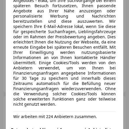
Angebotes - etwa, um Ihre Suchvorgänge bei einem
späteren Besuch fortzusetzen, Ihnen passende
Angebote aus Ihrer Nähe anzuzeigen oder
personalisierte Werbung und Nachrichten
€ 26 890
bereitzustellen und diese auszuwerten. Wir
speichern Ihre E-Mail-Adresse lokal, wenn Sie diese
für gespeicherte Suchanfragen, Lieblingsfahrzeuge
oder im Rahmen der Preisbewertung angeben. Dies
erleichtert Ihnen die Nutzung der Webseite, da eine
erneute Eingabe bei späteren Besuchen entfällt. Mit
Ihrer Einwilligung werden nutzungsbasierte
01/2012
168 000 km
Diesel
180 kW (245 PS)
Informationen an von Ihnen kontaktierte Händler
übermittelt. Einige Cookies/Tools werden von den
FINANZIERUNG OHNE ANZAHLUNG MÖGLICH! FRAGEN SIE UNS!!
Anbietern verwendet, um von Ihnen bei
Finanzierungsanfragen angegebene Informationen
für 30 Tage zu speichern und innerhalb dieses
TCS Automobile
Zeitraums automatisch für die Befüllung neuer
AT-9500 Villach / Zauchen
Merk
Finanzierungsanfragen wiederzuverwenden. Ohne
die Verwendung solcher Cookies/Tools können
solche erweiterten Funktionen ganz oder teilweise
Porsche 991
GT3 911
nicht genutzt werden.
PDK*CARBON*KERAMIK*SAGA*CARB
Wir arbeiten mit 224 Anbietern zusammen.