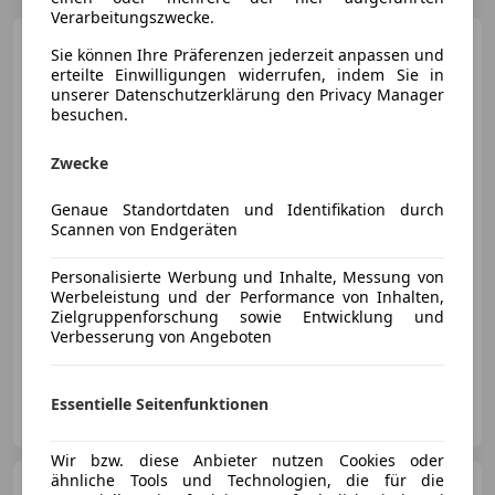
Verarbeitungszwecke.
Porsche 718
Boxster
Sie können Ihre Präferenzen jederzeit anpassen und
Approved
erteilte Einwilligungen widerrufen, indem Sie in
unserer Datenschutzerklärung den Privacy Manager
besuchen.
Zwecke
€ 64 718
Genaue Standortdaten und Identifikation durch
Scannen von Endgeräten
Personalisierte Werbung und Inhalte, Messung von
Werbeleistung und der Performance von Inhalten,
03/2020
49 990 km
Benzin
220 kW (299 PS)
Zielgruppenforschung sowie Entwicklung und
Verbesserung von Angeboten
Fahrerairbag, Elektrische Fensterheber, Garantie, Sitzheizung, Bordcomputer, Scheckheftgepflegt, Schaltwippen, Elektrische Seitenspiegel
RT-Automobile GmbH
Essentielle Seitenfunktionen
AT-4664 Oberweis
Merk
Wir bzw. diese Anbieter nutzen Cookies oder
ähnliche Tools und Technologien, die für die
Porsche Macan
Turbo