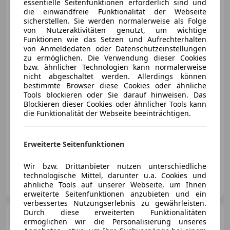
essentielle Seitenfunktionen erforderlich sind und
''ACC-Sport Chrono-Panorama''
die einwandfreie Funktionalität der Webseite
sicherstellen. Sie werden normalerweise als Folge
von Nutzeraktivitäten genutzt, um wichtige
Funktionen wie das Setzen und Aufrechterhalten
von Anmeldedaten oder Datenschutzeinstellungen
€ 42 990
zu ermöglichen. Die Verwendung dieser Cookies
bzw. ähnlicher Technologien kann normalerweise
nicht abgeschaltet werden. Allerdings können
bestimmte Browser diese Cookies oder ähnliche
Tools blockieren oder Sie darauf hinweisen. Das
Blockieren dieser Cookies oder ähnlicher Tools kann
die Funktionalität der Webseite beeinträchtigen.
Neu
03/2015
99 990 km
Benzin
294 kW (400 PS)
Erweiterte Seitenfunktionen
Fahrerairbag, Scheckheftgepflegt, Sitzheizung, Sportfahrwerk, Schlüssellose Zentralverriegelung, Beheizbares Lenkrad, Alarmanlage, Luftfederung
Wir bzw. Drittanbieter nutzen unterschiedliche
technologische Mittel, darunter u.a. Cookies und
RT-Automobile GmbH
ähnliche Tools auf unserer Webseite, um Ihnen
AT-4664 Oberweis
Merk
erweiterte Seitenfunktionen anzubieten und ein
verbessertes Nutzungserlebnis zu gewährleisten.
Durch diese erweiterten Funktionalitäten
Porsche Cayenne
II 3,0
ermöglichen wir die Personalisierung unseres
Diesel Aut.