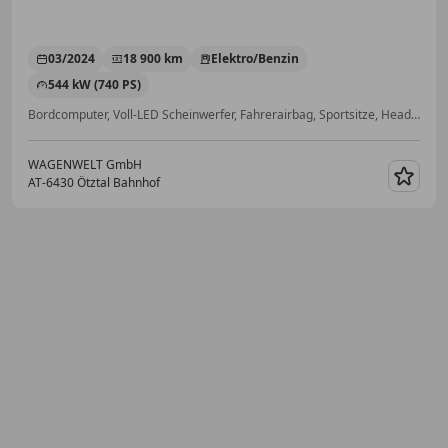
03/2024
18 900 km
Elektro/Benzin
544 kW (740 PS)
Bordcomputer, Voll-LED Scheinwerfer, Fahrerairbag, Sportsitze, Head-up display, Schaltwippen, Verkehrszeichenerkennung, Sportpaket
WAGENWELT GmbH
AT-6430 Ötztal Bahnhof
Merk