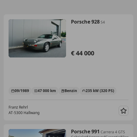
Porsche 928
S4
€ 44 000
09/1989
47 000 km
Benzin
235 kW (320 PS)
Franz Rehrl
AT-5300 Hallwang
Merk
Porsche 991
Carrera 4 GTS