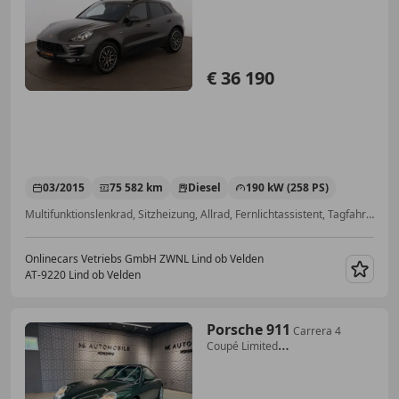
MEMORY
€ 36 190
03/2015
75 582 km
Diesel
190 kW (258 PS)
Multifunktionslenkrad, Sitzheizung, Allrad, Fernlichtassistent, Tagfahrlicht, Fahrerairbag, Elektrische Sitze, Beheizbares Lenkrad
Onlinecars Vetriebs GmbH ZWNL Lind ob Velden
AT-9220 Lind ob Velden
Merk
Porsche 911
Carrera 4
Coupé Limited
Ed.*LEDER*NAVI*XENON*