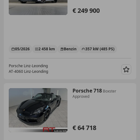
€ 249 900
05/2026
2 458 km
Benzin
357 kW (485 PS)
Porsche Linz-Leonding
AT-4060 Linz-Leonding
Merk
Porsche 718
Boxster
Approved
€ 64 718