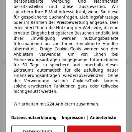
personalisierte Werbung und Nachrichten
bereitzustellen und diese auszuwerten. Wir
speichern Ihre E-Mail-Adresse lokal, wenn Sie diese
für gespeicherte Suchanfragen, Lieblingsfahrzeuge
oder im Rahmen der Preisbewertung angeben. Dies
erleichtert Ihnen die Nutzung der Webseite, da eine
06/2017
89 531 km
Benzin
331 kW (450 PS)
erneute Eingabe bei späteren Besuchen entfällt. Mit
Ihrer Einwilligung werden nutzungsbasierte
Informationen an von Ihnen kontaktierte Händler
Porsche Zentrum Salzburg
übermittelt. Einige Cookies/Tools werden von den
AT-5020 Salzburg
Merk
Anbietern verwendet, um von Ihnen bei
Finanzierungsanfragen angegebene Informationen
für 30 Tage zu speichern und innerhalb dieses
Porsche 997
Zeitraums automatisch für die Befüllung neuer
911 997.1 GT3
Finanzierungsanfragen wiederzuverwenden. Ohne
CS Ö-Auto mit erw. Käfig
die Verwendung solcher Cookies/Tools können
solche erweiterten Funktionen ganz oder teilweise
nicht genutzt werden.
Wir arbeiten mit 224 Anbietern zusammen.
€ 144 900
|
|
Datenschutzerklärung
Impressum
Anbieterliste
Datenschutz-