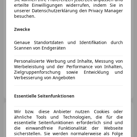
erteilte Einwilligungen widerrufen, indem Sie in
unserer Datenschutzerklärung den Privacy Manager
besuchen.
€ 31 480
Zwecke
Genaue Standortdaten und Identifikation durch
Scannen von Endgeräten
Personalisierte Werbung und Inhalte, Messung von
10/2007
99 042 km
Benzin
180 kW (245 PS)
Werbeleistung und der Performance von Inhalten,
Finazierung ohne Anzahlung möglich!
Zielgruppenforschung sowie Entwicklung und
Verbesserung von Angeboten
motioncars gmbh
AT-8301 Kainbach bei Graz
Merk
Essentielle Seitenfunktionen
Porsche Cayenne
Wir bzw. diese Anbieter nutzen Cookies oder
ähnliche Tools und Technologien, die für die
essentielle Seitenfunktionen erforderlich sind und
die einwandfreie Funktionalität der Webseite
sicherstellen. Sie werden normalerweise als Folge