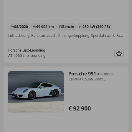
08/2020
99 002 km
Benzin
250 kW (340 PS)
Luftfederung, Panoramadach, Anhängerkupplung, Sportfahrwerk, Fahrerairbag, Einparkhilfe Rückfahrkamera, ABS, Einparkhilfe selbstlenkendes System
Porsche Linz-Leonding
AT-4060 Linz-Leonding
Merk
Porsche 991
911 991.1
Carrera Coupe Sport
Chrono,PASM,PTV P...
€ 92 900