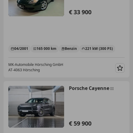
€ 33 900
04/2001
165 000 km
Benzin
221 kW (300 PS)
MK-Automobile Hörsching GmbH
AT-4063 Hörsching
Merk
Porsche Cayenne
III
€ 59 900