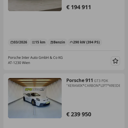
€ 194 911
03/2026
15 km
Benzin
290 kW (394 PS)
Porsche Inter Auto GmbH & Co KG
AT-1230 Wien
Merk
Porsche 911
GT3 PDK
''KERAMIK*CARBON*LIFT*KREIDE''
€ 239 950