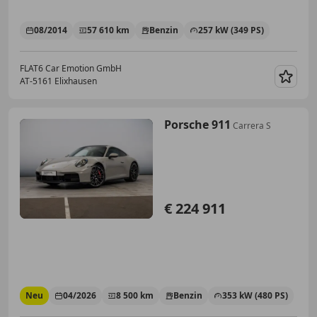
08/2014
57 610 km
Benzin
257 kW (349 PS)
FLAT6 Car Emotion GmbH
AT-5161 Elixhausen
Merk
Porsche 911
Carrera S
€ 224 911
Neu
04/2026
8 500 km
Benzin
353 kW (480 PS)