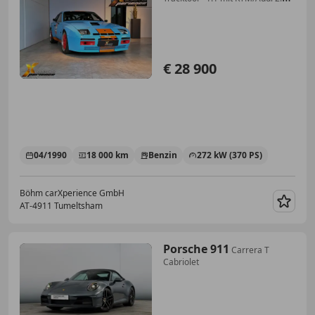
TFSI
€ 28 900
04/1990
18 000 km
Benzin
272 kW (370 PS)
Böhm carXperience GmbH
AT-4911 Tumeltsham
Merk
Porsche 911
Carrera T
Cabriolet