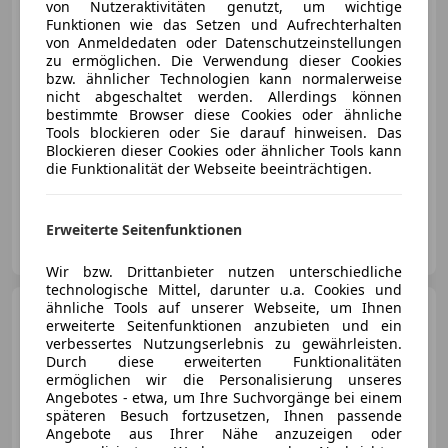
von Nutzeraktivitäten genutzt, um wichtige
Funktionen wie das Setzen und Aufrechterhalten
€ 134 900
von Anmeldedaten oder Datenschutzeinstellungen
zu ermöglichen. Die Verwendung dieser Cookies
bzw. ähnlicher Technologien kann normalerweise
nicht abgeschaltet werden. Allerdings können
bestimmte Browser diese Cookies oder ähnliche
Tools blockieren oder Sie darauf hinweisen. Das
Blockieren dieser Cookies oder ähnlicher Tools kann
06/2026
3 241 km
Elektro
166 kW (226 PS)
die Funktionalität der Webseite beeinträchtigen.
Head-up display, Panoramadach, Allrad, Sitzbelüftung, Luftfederung, Fernlichtassistent, Bordcomputer, Einparkhilfe Sensoren hinten
Erweiterte Seitenfunktionen
Porsche Linz-Leonding
AT-4060 Linz-Leonding
Merk
Wir bzw. Drittanbieter nutzen unterschiedliche
technologische Mittel, darunter u.a. Cookies und
ähnliche Tools auf unserer Webseite, um Ihnen
Porsche 911
Carrera 4 GTS
erweiterte Seitenfunktionen anzubieten und ein
Coupe II (991)
verbessertes Nutzungserlebnis zu gewährleisten.
Durch diese erweiterten Funktionalitäten
ermöglichen wir die Personalisierung unseres
Angebotes - etwa, um Ihre Suchvorgänge bei einem
späteren Besuch fortzusetzen, Ihnen passende
€ 128 800
Angebote aus Ihrer Nähe anzuzeigen oder