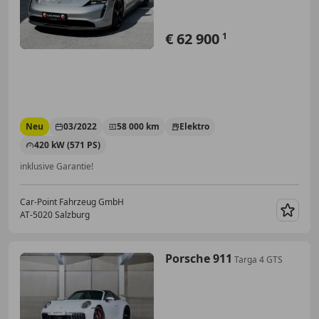
€ 62 900
1
Neu
03/2022
58 000 km
Elektro
420 kW (571 PS)
inklusive Garantie!
Car-Point Fahrzeug GmbH
AT-5020 Salzburg
Merk
Porsche 911
Targa 4 GTS