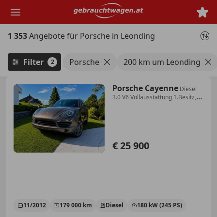
Zum
Hauptinhalt
springen
1 353
Angebote für Porsche in Leonding
Filter
Porsche
200 km um Leonding
2
Porsche Cayenne
Diesel
3.0 V6 Vollausstattung 1.Besitz,
unfallf...
€ 25 900
11/2012
179 000 km
Diesel
180 kW (245 PS)