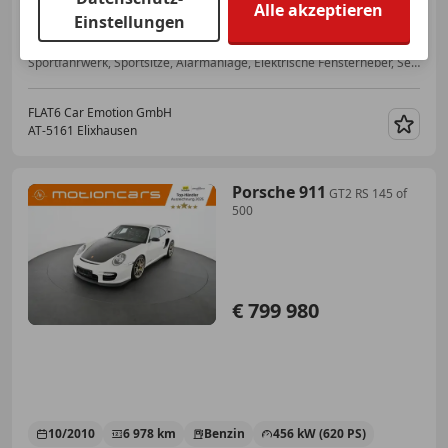
Alle akzeptieren
Einstellungen
03/2007
70 633 km
Benzin
305 kW (415 PS)
Sportfahrwerk, Sportsitze, Alarmanlage, Elektrische Fensterheber, Seitenairbag, Bordcomputer, Servolenkung, CD
FLAT6 Car Emotion GmbH
AT-5161 Elixhausen
Merk
Porsche 911
GT2 RS 145 of
500
€ 799 980
10/2010
6 978 km
Benzin
456 kW (620 PS)