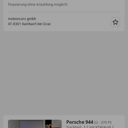
Finazierung ohne Anzahlung möglich!
motioncars gmbh
AT-8301 Kainbach bei Graz
Merk
Porsche 944
S2 - 370 PS
Tracktool - 1:1 mit KTM/Audi 2.0