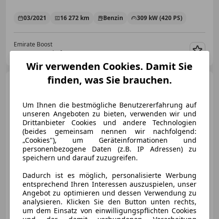
03/2021
16 272 km
Benzin
309 kW (420 PS)
Emirate Boost
AT-7111 Parndorf
Merk
Wir verwenden Cookies. Damit Sie
finden, was Sie brauchen.
Porsche Cayenne
Diesel
Um Ihnen die bestmögliche Benutzererfahrung auf
unseren Angeboten zu bieten, verwenden wir und
Drittanbieter Cookies und andere Technologien
(beides gemeinsam nennen wir nachfolgend:
€ 26 980
„Cookies"), um Geräteinformationen und
personenbezogene Daten (z.B. IP Adressen) zu
speichern und darauf zuzugreifen.
Dadurch ist es möglich, personalisierte Werbung
entsprechend Ihren Interessen auszuspielen, unser
Angebot zu optimieren und dessen Verwendung zu
analysieren. Klicken Sie den Button unten rechts,
03/2011
139 073 km
Diesel
176 kW (239 PS)
um dem Einsatz von einwilligungspflichten Cookies
Finazierung ohne Anzahlung möglich!