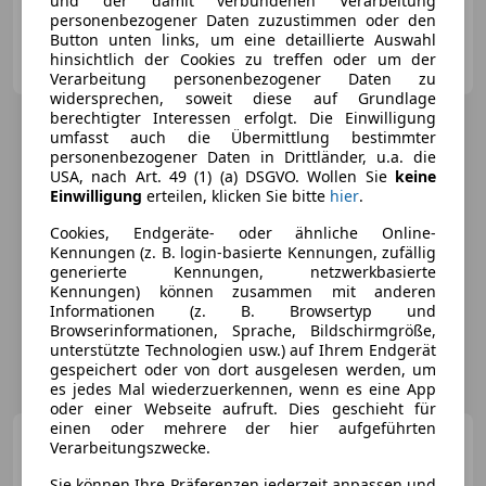
und der damit verbundenen Verarbeitung
personenbezogener Daten zuzustimmen oder den
Button unten links, um eine detaillierte Auswahl
motioncars gmbh
hinsichtlich der Cookies zu treffen oder um der
AT-8301 Kainbach bei Graz
Merk
Verarbeitung personenbezogener Daten zu
widersprechen, soweit diese auf Grundlage
berechtigter Interessen erfolgt. Die Einwilligung
umfasst auch die Übermittlung bestimmter
personenbezogener Daten in Drittländer, u.a. die
USA, nach Art. 49 (1) (a) DSGVO. Wollen Sie
keine
Einwilligung
erteilen, klicken Sie bitte
hier
.
Cookies, Endgeräte- oder ähnliche Online-
Kennungen (z. B. login-basierte Kennungen, zufällig
generierte Kennungen, netzwerkbasierte
Kennungen) können zusammen mit anderen
Informationen (z. B. Browsertyp und
Browserinformationen, Sprache, Bildschirmgröße,
unterstützte Technologien usw.) auf Ihrem Endgerät
gespeichert oder von dort ausgelesen werden, um
es jedes Mal wiederzuerkennen, wenn es eine App
oder einer Webseite aufruft. Dies geschieht für
einen oder mehrere der hier aufgeführten
Porsche Cayman
2.7
Verarbeitungszwecke.
Sie können Ihre Präferenzen jederzeit anpassen und