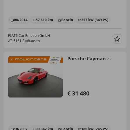
08/2014
57 610 km
Benzin
257 kW (349 PS)
FLAT6 Car Emotion GmbH
AT-5161 Elixhausen
Merk
Porsche Cayman
2.7
€ 31 480
10/2007
99 042 km
Benzin
180 kW (245 PS)