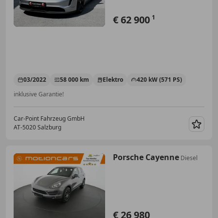
€ 62 900
1
03/2022
58 000 km
Elektro
420 kW (571 PS)
inklusive Garantie!
Car-Point Fahrzeug GmbH
AT-5020 Salzburg
Merk
Porsche Cayenne
Diesel
€ 26 980