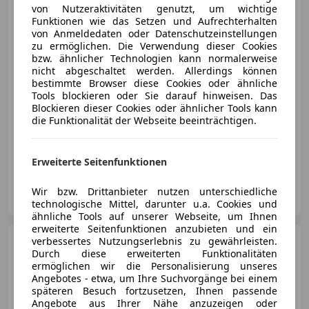
von Nutzeraktivitäten genutzt, um wichtige
Funktionen wie das Setzen und Aufrechterhalten
von Anmeldedaten oder Datenschutzeinstellungen
zu ermöglichen. Die Verwendung dieser Cookies
bzw. ähnlicher Technologien kann normalerweise
€ 128 800
nicht abgeschaltet werden. Allerdings können
bestimmte Browser diese Cookies oder ähnliche
Tools blockieren oder Sie darauf hinweisen. Das
Blockieren dieser Cookies oder ähnlicher Tools kann
die Funktionalität der Webseite beeinträchtigen.
06/2017
89 531 km
Benzin
331 kW (450 PS)
Erweiterte Seitenfunktionen
Porsche Zentrum Salzburg
Wir bzw. Drittanbieter nutzen unterschiedliche
AT-5020 Salzburg
Merk
technologische Mittel, darunter u.a. Cookies und
ähnliche Tools auf unserer Webseite, um Ihnen
erweiterte Seitenfunktionen anzubieten und ein
Porsche 718 Spyder
verbessertes Nutzungserlebnis zu gewährleisten.
Durch diese erweiterten Funktionalitäten
Spyder
ermöglichen wir die Personalisierung unseres
Angebotes - etwa, um Ihre Suchvorgänge bei einem
späteren Besuch fortzusetzen, Ihnen passende
Angebote aus Ihrer Nähe anzuzeigen oder