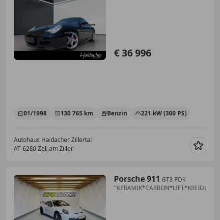
€ 36 996
01/1998
130 765 km
Benzin
221 kW (300 PS)
Autohaus Haidacher Zillertal
AT-6280 Zell am Ziller
Merk
Porsche 911
GT3 PDK
''KERAMIK*CARBON*LIFT*KREIDE''