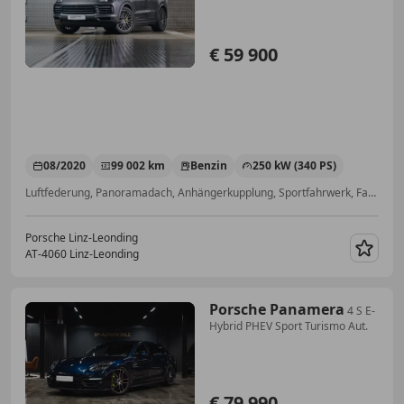
€ 59 900
08/2020
99 002 km
Benzin
250 kW (340 PS)
Luftfederung, Panoramadach, Anhängerkupplung, Sportfahrwerk, Fahrerairbag, Einparkhilfe Rückfahrkamera, ABS, Einparkhilfe selbstlenkendes System
Porsche Linz-Leonding
AT-4060 Linz-Leonding
Merk
Porsche Panamera
4 S E-
Hybrid PHEV Sport Turismo Aut.
€ 79 990