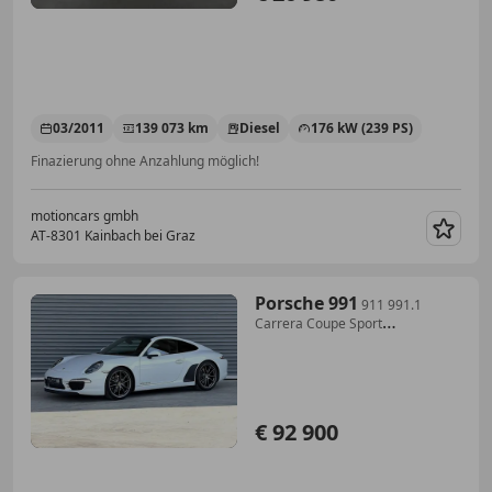
03/2011
139 073 km
Diesel
176 kW (239 PS)
Finazierung ohne Anzahlung möglich!
motioncars gmbh
AT-8301 Kainbach bei Graz
Merk
Porsche 991
911 991.1
Carrera Coupe Sport
Chrono,PASM,PTV P...
€ 92 900