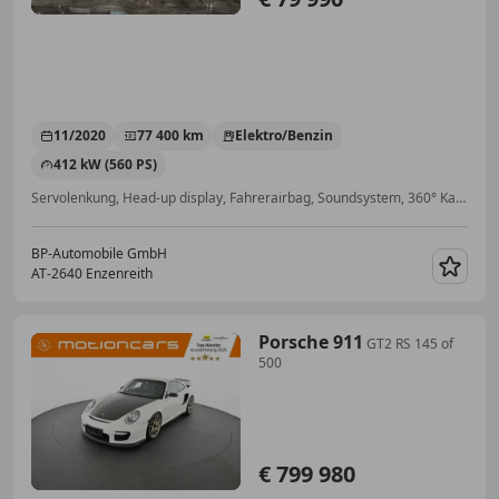
11/2020
77 400 km
Elektro/Benzin
412 kW (560 PS)
Servolenkung, Head-up display, Fahrerairbag, Soundsystem, 360° Kamera, Alarmanlage, 4-Zonen-Klimaautomatik, Beheizbares Lenkrad
BP-Automobile GmbH
AT-2640 Enzenreith
Merk
Porsche 911
GT2 RS 145 of
500
€ 799 980