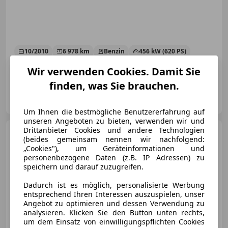
10/2010
6 978 km
Benzin
456 kW (620 PS)
Finazierung ohne Anzahlung möglich!
Wir verwenden Cookies. Damit Sie
finden, was Sie brauchen.
motioncars gmbh
AT-8301 Kainbach bei Graz
Merk
Um Ihnen die bestmögliche Benutzererfahrung auf
unseren Angeboten zu bieten, verwenden wir und
Drittanbieter Cookies und andere Technologien
Porsche 997
911 997.1 GT3
(beides gemeinsam nennen wir nachfolgend:
CS Ö-Auto mit erw. Käfig
„Cookies"), um Geräteinformationen und
personenbezogene Daten (z.B. IP Adressen) zu
speichern und darauf zuzugreifen.
Dadurch ist es möglich, personalisierte Werbung
€ 144 900
entsprechend Ihren Interessen auszuspielen, unser
Angebot zu optimieren und dessen Verwendung zu
analysieren. Klicken Sie den Button unten rechts,
um dem Einsatz von einwilligungspflichten Cookies