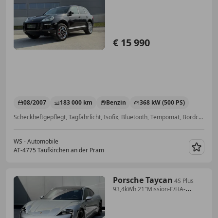
€ 15 990
08/2007
183 000 km
Benzin
368 kW (500 PS)
Scheckheftgepflegt, Tagfahrlicht, Isofix, Bluetooth, Tempomat, Bordcomputer, Anhängerkupplung, Scheinwerferreinigung
WS - Automobile
AT-4775 Taufkirchen an der Pram
Merk
Porsche Taycan
4S Plus
93,4kWh 21"Mission-E/HA-
Lenkung/Sport-C...