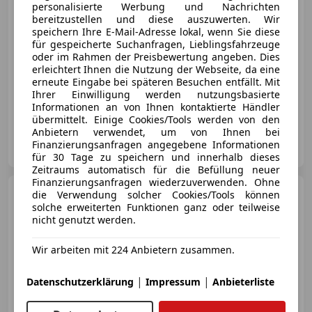
personalisierte Werbung und Nachrichten
€ 135 999
bereitzustellen und diese auszuwerten. Wir
speichern Ihre E-Mail-Adresse lokal, wenn Sie diese
für gespeicherte Suchanfragen, Lieblingsfahrzeuge
oder im Rahmen der Preisbewertung angeben. Dies
erleichtert Ihnen die Nutzung der Webseite, da eine
erneute Eingabe bei späteren Besuchen entfällt. Mit
Ihrer Einwilligung werden nutzungsbasierte
03/2021
16 272 km
Benzin
309 kW (420 PS)
Informationen an von Ihnen kontaktierte Händler
übermittelt. Einige Cookies/Tools werden von den
Anbietern verwendet, um von Ihnen bei
Emirate Boost
Finanzierungsanfragen angegebene Informationen
AT-7111 Parndorf
Merk
für 30 Tage zu speichern und innerhalb dieses
Zeitraums automatisch für die Befüllung neuer
Finanzierungsanfragen wiederzuverwenden. Ohne
Porsche 991
Carrera 4 GTS
die Verwendung solcher Cookies/Tools können
Cabriolet*ApprovedGarantie*Bose*
solche erweiterten Funktionen ganz oder teilweise
nicht genutzt werden.
Wir arbeiten mit 224 Anbietern zusammen.
€ 129 999
|
|
Datenschutzerklärung
Impressum
Anbieterliste