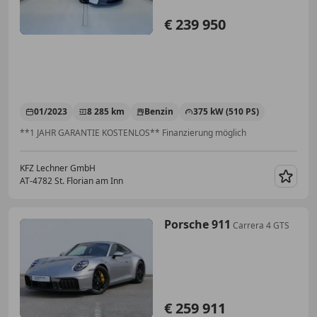
€ 239 950
01/2023
8 285 km
Benzin
375 kW (510 PS)
**1 JAHR GARANTIE KOSTENLOS** Finanzierung möglich
KFZ Lechner GmbH
AT-4782 St. Florian am Inn
Merk
Porsche 911
Carrera 4 GTS
€ 259 911