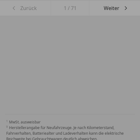
Zurück
1
/
71
Weiter
MwSt. ausweisbar
Herstellerangabe für Neufahrzeuge. Je nach Kilometerstand,
Fahrverhalten, Batteriealter und Ladeverhalten kann die elektrische
Reichweite bei Gebrauchtwagen deutlich abweichen.