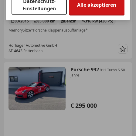
Datenschutz-
Alle akzeptieren
Einstellungen
03/2015
85 000 km
Benzin
316 kW (430 PS)
MemorySitze*Porsche Klappenauspuffanlage*
Hörhager Automotive GmbH
AT-4643 Pettenbach
Merk
Porsche 992
911 Turbo S 50
Jahre
€ 295 000