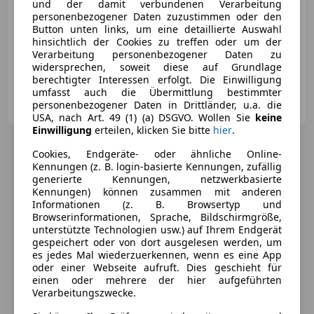
und der damit verbundenen Verarbeitung
personenbezogener Daten zuzustimmen oder den
Button unten links, um eine detaillierte Auswahl
03/2007
70 633 km
Benzin
305 kW (415 PS)
hinsichtlich der Cookies zu treffen oder um der
Verarbeitung personenbezogener Daten zu
Sportfahrwerk, Sportsitze, Alarmanlage, Elektrische Fensterheber, Seitenairbag, Bordcomputer, Servolenkung, CD
widersprechen, soweit diese auf Grundlage
berechtigter Interessen erfolgt. Die Einwilligung
umfasst auch die Übermittlung bestimmter
FLAT6 Car Emotion GmbH
personenbezogener Daten in Drittländer, u.a. die
AT-5161 Elixhausen
Merk
USA, nach Art. 49 (1) (a) DSGVO. Wollen Sie
keine
Einwilligung
erteilen, klicken Sie bitte
hier
.
Cookies, Endgeräte- oder ähnliche Online-
Kennungen (z. B. login-basierte Kennungen, zufällig
generierte Kennungen, netzwerkbasierte
Kennungen) können zusammen mit anderen
Informationen (z. B. Browsertyp und
Browserinformationen, Sprache, Bildschirmgröße,
unterstützte Technologien usw.) auf Ihrem Endgerät
gespeichert oder von dort ausgelesen werden, um
es jedes Mal wiederzuerkennen, wenn es eine App
oder einer Webseite aufruft. Dies geschieht für
einen oder mehrere der hier aufgeführten
Verarbeitungszwecke.