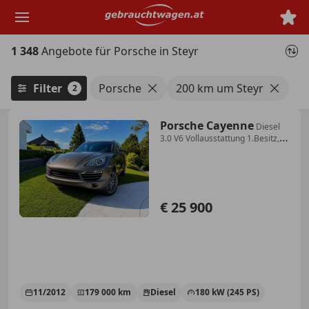
Zum
Hauptinhalt
springen
1 348
Angebote für Porsche in Steyr
Filter
Porsche
200 km um Steyr
2
Porsche Cayenne
Diesel
3.0 V6 Vollausstattung 1.Besitz,
unfallf...
€ 25 900
11/2012
179 000 km
Diesel
180 kW (245 PS)