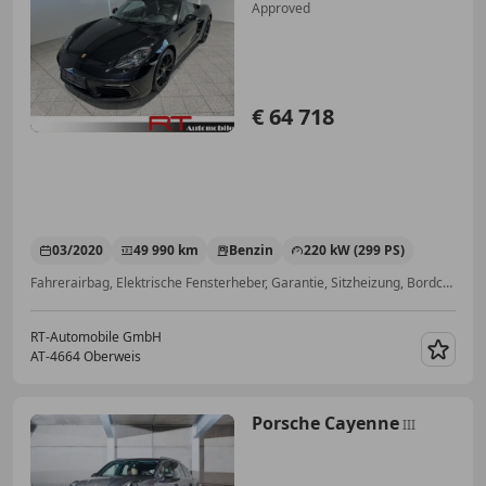
Approved
€ 64 718
03/2020
49 990 km
Benzin
220 kW (299 PS)
Fahrerairbag, Elektrische Fensterheber, Garantie, Sitzheizung, Bordcomputer, Scheckheftgepflegt, Schaltwippen, Elektrische Seitenspiegel
RT-Automobile GmbH
AT-4664 Oberweis
Merk
Porsche Cayenne
III