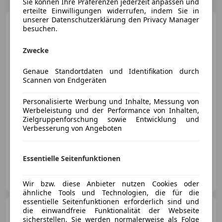
Sie können Ihre Präferenzen jederzeit anpassen und
erteilte Einwilligungen widerrufen, indem Sie in
unserer Datenschutzerklärung den Privacy Manager
Porsche 911
Carrera T
besuchen.
Cabriolet
Zwecke
Genaue Standortdaten und Identifikation durch
€ 194 911
Scannen von Endgeräten
Personalisierte Werbung und Inhalte, Messung von
Werbeleistung und der Performance von Inhalten,
Zielgruppenforschung sowie Entwicklung und
Verbesserung von Angeboten
03/2026
15 km
Benzin
290 kW (394 PS)
Essentielle Seitenfunktionen
Porsche Inter Auto GmbH & Co KG
AT-1230 Wien
Merk
Wir bzw. diese Anbieter nutzen Cookies oder
ähnliche Tools und Technologien, die für die
essentielle Seitenfunktionen erforderlich sind und
Porsche 911
die einwandfreie Funktionalität der Webseite
Carrera 4 GTS
Coupe II (991)
sicherstellen. Sie werden normalerweise als Folge