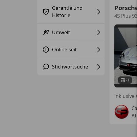
Porsch
Garantie und
Historie
4S Plus 9
Umwelt
Online seit
Stichwortsuche
21
inklusive 
Ca
AT