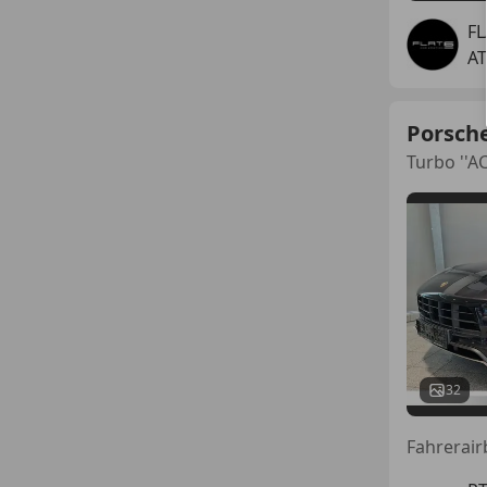
FL
AT
Porsch
Turbo ''A
32