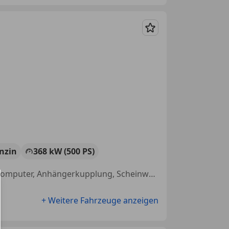
Merken
nzin
368 kW (500 PS)
Scheckheftgepflegt, Tagfahrlicht, Isofix, Bluetooth, Tempomat, Bordcomputer, Anhängerkupplung, Scheinwerferreinigung
+ Weitere Fahrzeuge anzeigen