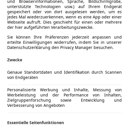
und Browserinformationen, Sprache, Bildschirmgröße,
unterstützte Technologien usw.) auf Ihrem Endgerät
gespeichert oder von dort ausgelesen werden, um es
jedes Mal wiederzuerkennen, wenn es eine App oder einer
Webseite aufruft. Dies geschieht für einen oder mehrere
der hier aufgeführten Verarbeitungszwecke.
Sie können Ihre Präferenzen jederzeit anpassen und
erteilte Einwilligungen widerrufen, indem Sie in unserer
Datenschutzerklärung den Privacy Manager besuchen.
Zwecke
Genaue Standortdaten und Identifikation durch Scannen
von Endgeräten
e 944
S Tracktool - 1:1 mit KTM/Audi 2.0 TFSI
Personalisierte Werbung und Inhalte, Messung von
Werbeleistung und der Performance von Inhalten,
€ 28 900
Zielgruppenforschung sowie Entwicklung und
Verbesserung von Angeboten
Essentielle Seitenfunktionen