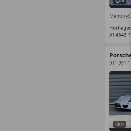
20
MemorySi
Hörhager
AT-4643 
Porsch
911 991.1
24