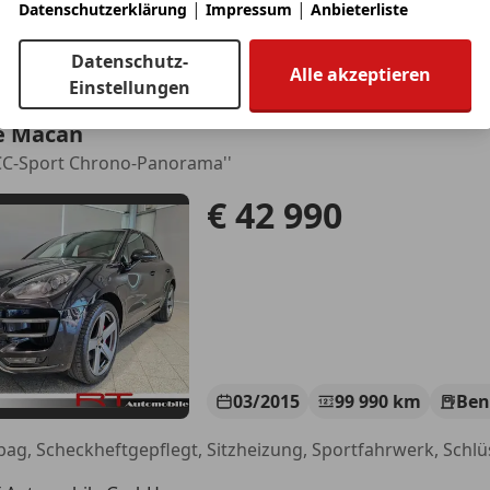
|
|
Datenschutzerklärung
Impressum
Anbieterliste
AT6 Car Emotion GmbH
-5161 Elixhausen
Datenschutz-
Alle akzeptieren
Einstellungen
e Macan
CC-Sport Chrono-Panorama''
€ 42 990
03/2015
99 990 km
Ben