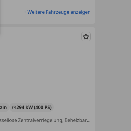
+ Weitere Fahrzeuge anzeigen
Merken
zin
294 kW (400 PS)
Fahrerairbag, Scheckheftgepflegt, Sitzheizung, Sportfahrwerk, Schlüssellose Zentralverriegelung, Beheizbares Lenkrad, Alarmanlage, Luftfederung