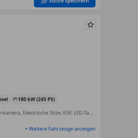
Suche speichern
Merken
esel
180 kW (245 PS)
Panoramadach, Zentralverriegelung, Bluetooth, Einparkhilfe Rückfahrkamera, Elektrische Sitze, ESP, LED-Tagfahrlicht, Start/Stop-Automatik
+ Weitere Fahrzeuge anzeigen