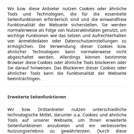
Wir bzw. diese Anbieter nutzen Cookies oder ähnliche
Tools und Technologien, die für die essentielle
Seitenfunktionen erforderlich sind und die einwandfreie
04/1990
18 000 km
Ben
Funktionalität der Webseite sicherstellen. Sie werden
normalerweise als Folge von Nutzeraktivitäten genutzt, um
wichtige Funktionen wie das Setzen und Aufrechterhalten
öhm carXperience GmbH
von Anmeldedaten oder Datenschutzeinstellungen zu
-4911 Tumeltsham
ermöglichen. Die Verwendung dieser Cookies bzw.
ähnlicher Technologien kann normalerweise nicht
abgeschaltet werden. Allerdings können bestimmte
Browser diese Cookies oder ähnliche Tools blockieren oder
e 991
Sie darauf hinweisen. Das Blockieren dieser Cookies oder
4 GTS Cabriolet*ApprovedGarantie*Bose*
ähnlicher Tools kann die Funktionalität der Webseite
beeinträchtigen.
€ 129 999
Erweiterte Seitenfunktionen
Wir bzw. Drittanbieter nutzen unterschiedliche
technologische Mittel, darunter u.a. Cookies und ähnliche
Tools auf unserer Webseite, um Ihnen erweiterte
Seitenfunktionen anzubieten und ein verbessertes
Nutzungserlebnis zu gewährleisten. Durch diese