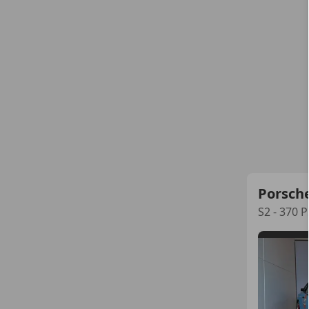
Porsch
S2 - 370 P