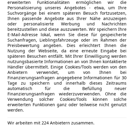
erweiterten Funktionalitäten ermöglichen wir die
03/2015
85 000 km
Ben
Personalisierung unseres Angebotes - etwa, um Ihre
Suchvorgänge bei einem späteren Besuch fortzusetzen,
tze*Porsche Klappenauspuffanlage*
Ihnen passende Angebote aus Ihrer Nähe anzuzeigen
oder personalisierte Werbung und Nachrichten
 Automotive GmbH
bereitzustellen und diese auszuwerten. Wir speichern Ihre
E-Mail-Adresse lokal, wenn Sie diese für gespeicherte
Pettenbach
Suchanfragen, Lieblingsfahrzeuge oder im Rahmen der
Preisbewertung angeben. Dies erleichtert Ihnen die
Nutzung der Webseite, da eine erneute Eingabe bei
e 991
späteren Besuchen entfällt. Mit Ihrer Einwilligung werden
nutzungsbasierte Informationen an von Ihnen kontaktierte
 Carrera Coupe Sport Chrono,PASM,PTV P...
Händler übermittelt. Einige Cookies/Tools werden von den
Anbietern verwendet, um von Ihnen bei
€ 92 900
Finanzierungsanfragen angegebene Informationen für 30
Tage zu speichern und innerhalb dieses Zeitraums
automatisch für die Befüllung neuer
Finanzierungsanfragen wiederzuverwenden. Ohne die
Verwendung solcher Cookies/Tools können solche
erweiterten Funktionen ganz oder teilweise nicht genutzt
werden.
Wir arbeiten mit 224 Anbietern zusammen.
08/2014
57 610 km
Ben