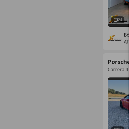
24
B
AT
Porsch
Carrera 