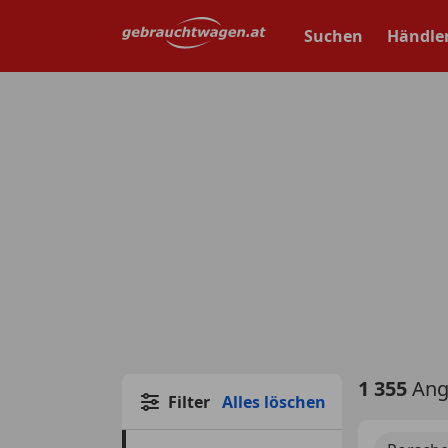
Zum
Hauptinhalt
Suchen
Händle
springen
1 355
Ang
Filter
Alles löschen