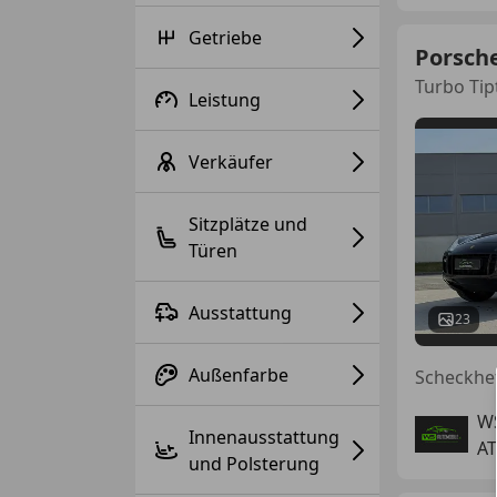
Getriebe
Porsch
Turbo Tip
Leistung
Verkäufer
Sitzplätze und
Türen
Ausstattung
23
Außenfarbe
WS
Innenausstattung
AT
und Polsterung