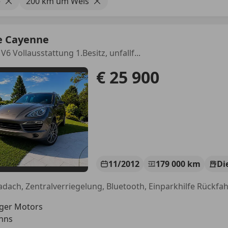
e
200 km um Wels
e Cayenne
 V6 Vollausstattung 1.Besitz, unfallf...
€ 25 900
11/2012
179 000 km
Di
rger Motors
Enns