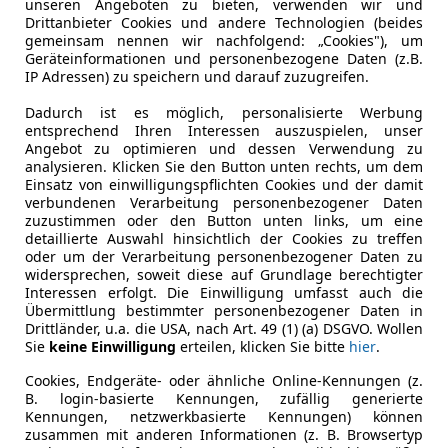
unseren Angeboten zu bieten, verwenden wir und
e Taycan
Drittanbieter Cookies und andere Technologien (beides
gemeinsam nennen wir nachfolgend: „Cookies"), um
3,4kWh 21"Mission-E/HA-Lenkung/Sport-C...
Geräteinformationen und personenbezogene Daten (z.B.
IP Adressen) zu speichern und darauf zuzugreifen.
€ 62 900
1
Dadurch ist es möglich, personalisierte Werbung
entsprechend Ihren Interessen auszuspielen, unser
Angebot zu optimieren und dessen Verwendung zu
analysieren. Klicken Sie den Button unten rechts, um dem
Einsatz von einwilligungspflichten Cookies und der damit
verbundenen Verarbeitung personenbezogener Daten
zuzustimmen oder den Button unten links, um eine
detaillierte Auswahl hinsichtlich der Cookies zu treffen
oder um der Verarbeitung personenbezogener Daten zu
03/2022
58 000 km
Ele
widersprechen, soweit diese auf Grundlage berechtigter
Interessen erfolgt. Die Einwilligung umfasst auch die
Übermittlung bestimmter personenbezogener Daten in
Garantie!
Drittländer, u.a. die USA, nach Art. 49 (1) (a) DSGVO. Wollen
Sie
keine Einwilligung
erteilen, klicken Sie bitte
hier
.
r-Point Fahrzeug GmbH
-5020 Salzburg
Cookies, Endgeräte- oder ähnliche Online-Kennungen (z.
B. login-basierte Kennungen, zufällig generierte
Kennungen, netzwerkbasierte Kennungen) können
zusammen mit anderen Informationen (z. B. Browsertyp