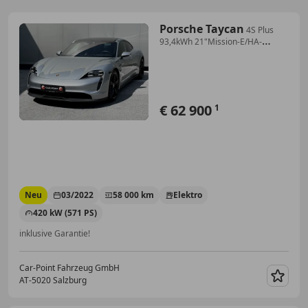
Porsche Taycan
4S Plus
93,4kWh 21"Mission-E/HA-
Lenkung/Sport-C...
€ 62 900
1
Neu
03/2022
58 000 km
Elektro
420 kW (571 PS)
inklusive Garantie!
Car-Point Fahrzeug GmbH
AT-5020 Salzburg
Merk