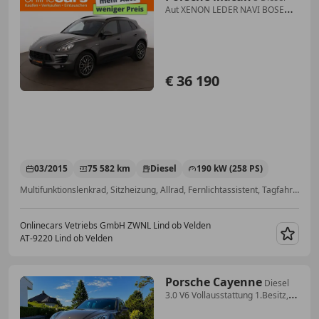
Aut XENON LEDER NAVI BOSE
MEMORY
€ 36 190
03/2015
75 582 km
Diesel
190 kW (258 PS)
Multifunktionslenkrad, Sitzheizung, Allrad, Fernlichtassistent, Tagfahrlicht, Fahrerairbag, Elektrische Sitze, Beheizbares Lenkrad
Onlinecars Vetriebs GmbH ZWNL Lind ob Velden
AT-9220 Lind ob Velden
Merk
Porsche Cayenne
Diesel
3.0 V6 Vollausstattung 1.Besitz,
unfallf...