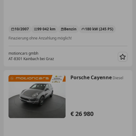
10/2007
99 042 km
Benzin
180 kW (245 PS)
Finazierung ohne Anzahlung möglich!
motioncars gmbh
AT-8301 Kainbach bei Graz
Merk
Porsche Cayenne
Diesel
€ 26 980