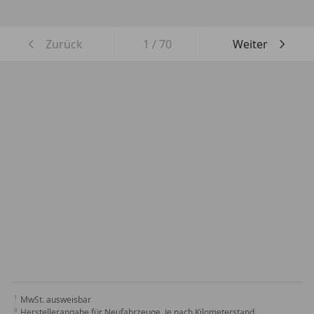
Zurück
1
/
70
Weiter
MwSt. ausweisbar
Herstellerangabe für Neufahrzeuge. Je nach Kilometerstand,