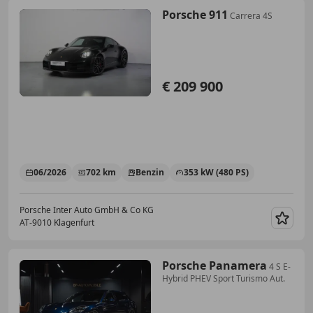
Porsche 911
Carrera 4S
€ 209 900
06/2026
702 km
Benzin
353 kW (480 PS)
Porsche Inter Auto GmbH & Co KG
AT-9010 Klagenfurt
Merk
Porsche Panamera
4 S E-
Hybrid PHEV Sport Turismo Aut.