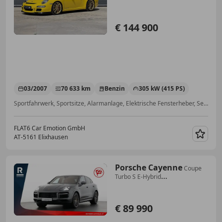
€ 144 900
03/2007
70 633 km
Benzin
305 kW (415 PS)
Sportfahrwerk, Sportsitze, Alarmanlage, Elektrische Fensterheber, Seitenairbag, Bordcomputer, Servolenkung, CD
FLAT6 Car Emotion GmbH
AT-5161 Elixhausen
Merk
Porsche Cayenne
Coupe
Turbo S E-Hybrid
*Carbon/Keramik Bremsen
€ 89 990