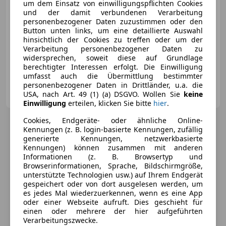
um dem Einsatz von einwilligungspflichten Cookies
und der damit verbundenen Verarbeitung
personenbezogener Daten zuzustimmen oder den
Button unten links, um eine detaillierte Auswahl
hinsichtlich der Cookies zu treffen oder um der
07/2015
174 197 km
Diesel
283 kW (385 PS)
Verarbeitung personenbezogener Daten zu
widersprechen, soweit diese auf Grundlage
Finazierung ohne Anzahlung möglich!
berechtigter Interessen erfolgt. Die Einwilligung
umfasst auch die Übermittlung bestimmter
personenbezogener Daten in Drittländer, u.a. die
motioncars gmbh
USA, nach Art. 49 (1) (a) DSGVO. Wollen Sie
keine
AT-8301 Kainbach bei Graz
Merk
Einwilligung
erteilen, klicken Sie bitte
hier
.
Cookies, Endgeräte- oder ähnliche Online-
Kennungen (z. B. login-basierte Kennungen, zufällig
generierte Kennungen, netzwerkbasierte
Kennungen) können zusammen mit anderen
Informationen (z. B. Browsertyp und
Browserinformationen, Sprache, Bildschirmgröße,
unterstützte Technologien usw.) auf Ihrem Endgerät
gespeichert oder von dort ausgelesen werden, um
es jedes Mal wiederzuerkennen, wenn es eine App
oder einer Webseite aufruft. Dies geschieht für
einen oder mehrere der hier aufgeführten
Verarbeitungszwecke.