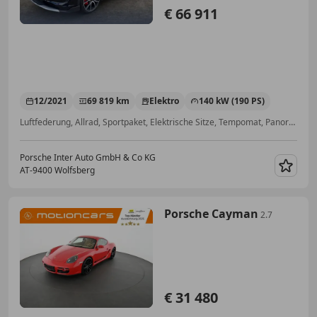
€ 66 911
12/2021
69 819 km
Elektro
140 kW (190 PS)
Luftfederung, Allrad, Sportpaket, Elektrische Sitze, Tempomat, Panoramadach, Sitzbelüftung, Sportfahrwerk
Porsche Inter Auto GmbH & Co KG
AT-9400 Wolfsberg
Merk
Porsche Cayman
2.7
€ 31 480