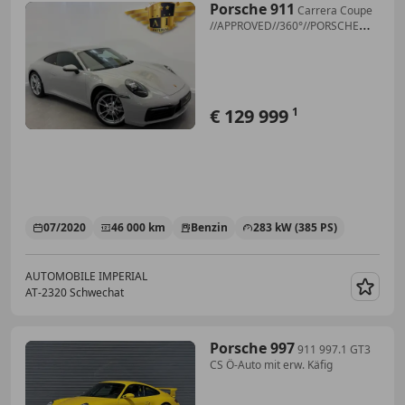
Porsche 911
Carrera Coupe
//APPROVED//360°//PORSCHE
PSE //
€ 129 999
1
07/2020
46 000 km
Benzin
283 kW (385 PS)
AUTOMOBILE IMPERIAL
AT-2320 Schwechat
Merk
Porsche 997
911 997.1 GT3
CS Ö-Auto mit erw. Käfig