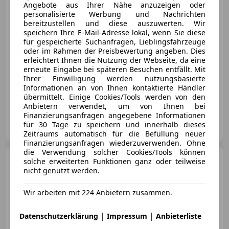
Angebote aus Ihrer Nähe anzuzeigen oder
personalisierte Werbung und Nachrichten
bereitzustellen und diese auszuwerten. Wir
€ 28 900
speichern Ihre E-Mail-Adresse lokal, wenn Sie diese
für gespeicherte Suchanfragen, Lieblingsfahrzeuge
oder im Rahmen der Preisbewertung angeben. Dies
erleichtert Ihnen die Nutzung der Webseite, da eine
erneute Eingabe bei späteren Besuchen entfällt. Mit
Ihrer Einwilligung werden nutzungsbasierte
Informationen an von Ihnen kontaktierte Händler
04/1990
18 000 km
Benzin
272 kW (370 PS)
übermittelt. Einige Cookies/Tools werden von den
Anbietern verwendet, um von Ihnen bei
Finanzierungsanfragen angegebene Informationen
Böhm carXperience GmbH
für 30 Tage zu speichern und innerhalb dieses
AT-4911 Tumeltsham
Merk
Zeitraums automatisch für die Befüllung neuer
Finanzierungsanfragen wiederzuverwenden. Ohne
die Verwendung solcher Cookies/Tools können
Porsche Cayenne
II 3,0
solche erweiterten Funktionen ganz oder teilweise
Diesel Aut.
nicht genutzt werden.
Wir arbeiten mit 224 Anbietern zusammen.
€ 26 890
|
|
Datenschutzerklärung
Impressum
Anbieterliste