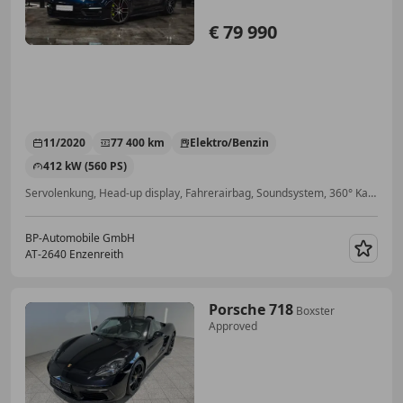
€ 79 990
11/2020
77 400 km
Elektro/Benzin
412 kW (560 PS)
Servolenkung, Head-up display, Fahrerairbag, Soundsystem, 360° Kamera, Alarmanlage, 4-Zonen-Klimaautomatik, Beheizbares Lenkrad
BP-Automobile GmbH
AT-2640 Enzenreith
Merk
Porsche 718
Boxster
Approved