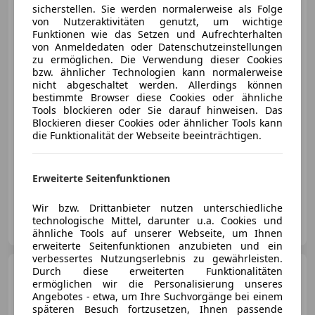
Porsche 991
sicherstellen. Sie werden normalerweise als Folge
911 991.1
Carrera Coupe Sport
von Nutzeraktivitäten genutzt, um wichtige
Chrono,PASM,PTV P...
Funktionen wie das Setzen und Aufrechterhalten
von Anmeldedaten oder Datenschutzeinstellungen
zu ermöglichen. Die Verwendung dieser Cookies
bzw. ähnlicher Technologien kann normalerweise
nicht abgeschaltet werden. Allerdings können
€ 92 900
bestimmte Browser diese Cookies oder ähnliche
Tools blockieren oder Sie darauf hinweisen. Das
Blockieren dieser Cookies oder ähnlicher Tools kann
die Funktionalität der Webseite beeinträchtigen.
08/2014
57 610 km
Benzin
257 kW (349 PS)
Erweiterte Seitenfunktionen
Wir bzw. Drittanbieter nutzen unterschiedliche
FLAT6 Car Emotion GmbH
technologische Mittel, darunter u.a. Cookies und
AT-5161 Elixhausen
Merk
ähnliche Tools auf unserer Webseite, um Ihnen
erweiterte Seitenfunktionen anzubieten und ein
verbessertes Nutzungserlebnis zu gewährleisten.
Porsche 944
Durch diese erweiterten Funktionalitäten
S2 - 370 PS
ermöglichen wir die Personalisierung unseres
Tracktool - 1:1 mit KTM/Audi 2.0
TFSI
Angebotes - etwa, um Ihre Suchvorgänge bei einem
späteren Besuch fortzusetzen, Ihnen passende