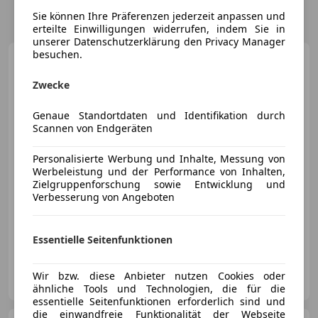
Sie können Ihre Präferenzen jederzeit anpassen und
erteilte Einwilligungen widerrufen, indem Sie in
unserer Datenschutzerklärung den Privacy Manager
besuchen.
Porsche 911
Carrera T
Cabriolet
Zwecke
Genaue Standortdaten und Identifikation durch
Scannen von Endgeräten
€ 194 911
Personalisierte Werbung und Inhalte, Messung von
Werbeleistung und der Performance von Inhalten,
Zielgruppenforschung sowie Entwicklung und
Verbesserung von Angeboten
03/2026
15 km
Benzin
290 kW (394 PS)
Essentielle Seitenfunktionen
Porsche Inter Auto GmbH & Co KG
Wir bzw. diese Anbieter nutzen Cookies oder
AT-1230 Wien
Merk
ähnliche Tools und Technologien, die für die
essentielle Seitenfunktionen erforderlich sind und
die einwandfreie Funktionalität der Webseite