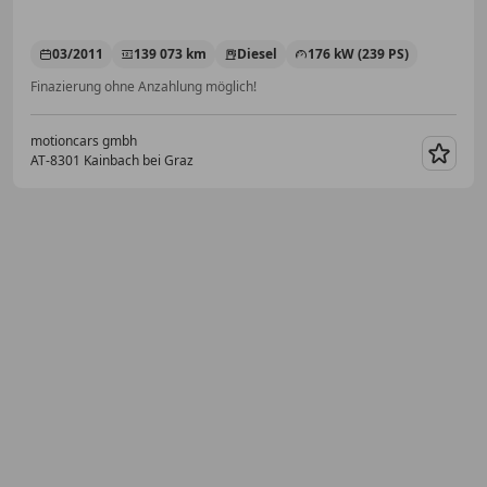
03/2011
139 073 km
Diesel
176 kW (239 PS)
Finazierung ohne Anzahlung möglich!
motioncars gmbh
AT-8301 Kainbach bei Graz
Merk