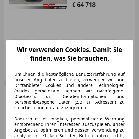
€ 64 718
03/2020
49 990 km
Benzin
220 kW (299 PS)
Wir verwenden Cookies. Damit Sie
Fahrerairbag, Elektrische Fensterheber, Garantie, Sitzheizung, Bordcomputer, Scheckheftgepflegt, Schaltwippen, Elektrische Seitenspiegel
finden, was Sie brauchen.
RT-Automobile GmbH
AT-4664 Oberweis
Um Ihnen die bestmögliche Benutzererfahrung auf
Merk
unseren Angeboten zu bieten, verwenden wir und
Drittanbieter Cookies und andere Technologien
(beides gemeinsam nennen wir nachfolgend:
Porsche Cayenne
4.2 S
„Cookies"), um Geräteinformationen und
Diesel
personenbezogene Daten (z.B. IP Adressen) zu
speichern und darauf zuzugreifen.
Dadurch ist es möglich, personalisierte Werbung
entsprechend Ihren Interessen auszuspielen, unser
€ 34 980
Angebot zu optimieren und dessen Verwendung zu
analysieren. Klicken Sie den Button unten rechts,