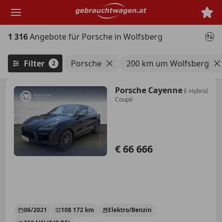
Zum
Hauptinhalt
springen
1 316
Angebote für Porsche in Wolfsberg
Filter
Porsche
200 km um Wolfsberg
2
Porsche Cayenne
E-Hybrid
Coupé
€ 66 666
06/2021
108 172 km
Elektro/Benzin