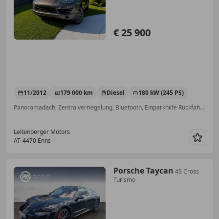
€ 25 900
11/2012
179 000 km
Diesel
180 kW (245 PS)
Panoramadach, Zentralverriegelung, Bluetooth, Einparkhilfe Rückfahrkamera, Elektrische Sitze, ESP, LED-Tagfahrlicht, Start/Stop-Automatik
Leitenberger Motors
AT-4470 Enns
Merk
Porsche Taycan
4S Cross
Turismo