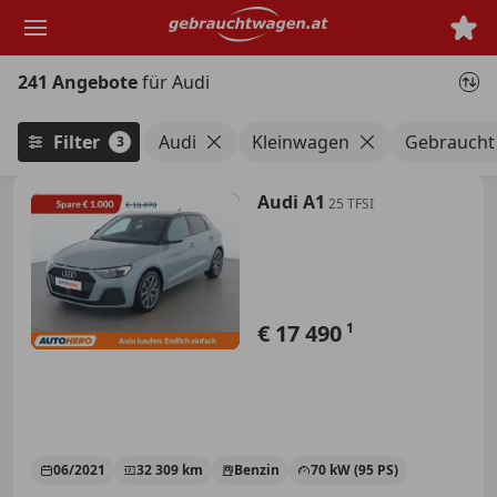
Zum
Hauptinhalt
springen
241 Angebote
für Audi
Filter
Audi
Kleinwagen
Gebraucht
3
Audi A1
25 TFSI
€ 17 490
1
06/2021
32 309 km
Benzin
70 kW (95 PS)