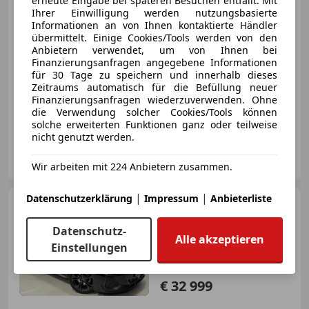
erneute Eingabe bei späteren Besuchen entfällt. Mit
€ 27 990
Ihrer Einwilligung werden nutzungsbasierte
Informationen an von Ihnen kontaktierte Händler
übermittelt. Einige Cookies/Tools werden von den
Anbietern verwendet, um von Ihnen bei
Finanzierungsanfragen angegebene Informationen
für 30 Tage zu speichern und innerhalb dieses
Zeitraums automatisch für die Befüllung neuer
02/2022
41 624 km
Diesel
110 kW (150 PS)
Finanzierungsanfragen wiederzuverwenden. Ohne
die Verwendung solcher Cookies/Tools können
Sportfahrwerk, Sportsitze, Sportpaket, Sitzheizung, Elektrische Heckklappe, Scheckheftgepflegt, Elektrische Sitze, Navigationssystem
solche erweiterten Funktionen ganz oder teilweise
nicht genutzt werden.
Euromobile
AT-6464 Tarrenz
Merk
Wir arbeiten mit 224 Anbietern zusammen.
|
|
Datenschutzerklärung
Impressum
Anbieterliste
Audi A3
Sportback 30 TFSI //
S-LINE // 1.BESITZ //
Datenschutz-
Alle akzeptieren
Einstellungen
€ 32 999