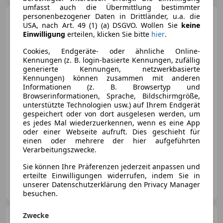
umfasst auch die Übermittlung bestimmter
personenbezogener Daten in Drittländer, u.a. die
Audi A3
35 TFSI Design
USA, nach Art. 49 (1) (a) DSGVO. Wollen Sie
keine
Einwilligung
erteilen, klicken Sie bitte
hier
.
Cookies, Endgeräte- oder ähnliche Online-
Kennungen (z. B. login-basierte Kennungen, zufällig
generierte Kennungen, netzwerkbasierte
€ 17 390
Kennungen) können zusammen mit anderen
Informationen (z. B. Browsertyp und
Browserinformationen, Sprache, Bildschirmgröße,
unterstützte Technologien usw.) auf Ihrem Endgerät
gespeichert oder von dort ausgelesen werden, um
es jedes Mal wiederzuerkennen, wenn es eine App
oder einer Webseite aufruft. Dies geschieht für
10/2018
91 674 km
Benzin
110 kW (150 PS)
einen oder mehrere der hier aufgeführten
Verarbeitungszwecke.
Sitzheizung, Alufelgen, Nichtraucherfahrzeug, USB, Regensensor, Berganfahrassistent, Freisprecheinrichtung, Bluetooth
Sie können Ihre Präferenzen jederzeit anpassen und
erteilte Einwilligungen widerrufen, indem Sie in
Autohero Österreich GmbH
unserer Datenschutzerklärung den Privacy Manager
AT-8053 Graz
Merk
besuchen.
Zwecke
Audi A3
35 TDI design LED /