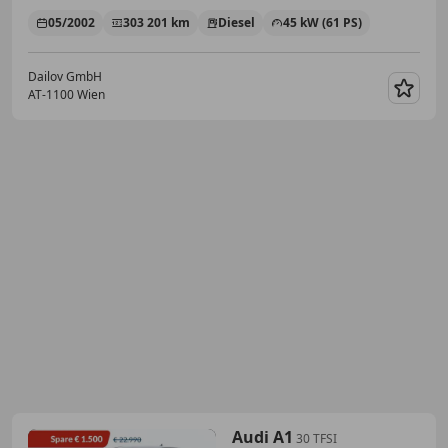
05/2002
303 201 km
Diesel
45 kW (61 PS)
Dailov GmbH
AT-1100 Wien
Merk
Audi A1
30 TFSI