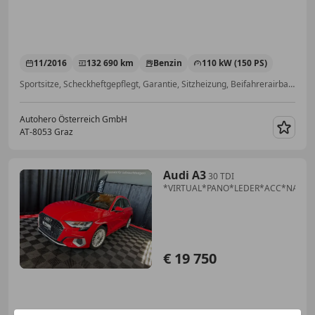
11/2016
132 690 km
Benzin
110 kW (150 PS)
Sportsitze, Scheckheftgepflegt, Garantie, Sitzheizung, Beifahrerairbag, Alufelgen, LED-Tagfahrlicht, Bluetooth
Autohero Österreich GmbH
AT-8053 Graz
Merk
Audi A3
30 TDI
*VIRTUAL*PANO*LEDER*ACC*NAVI*
€ 19 750