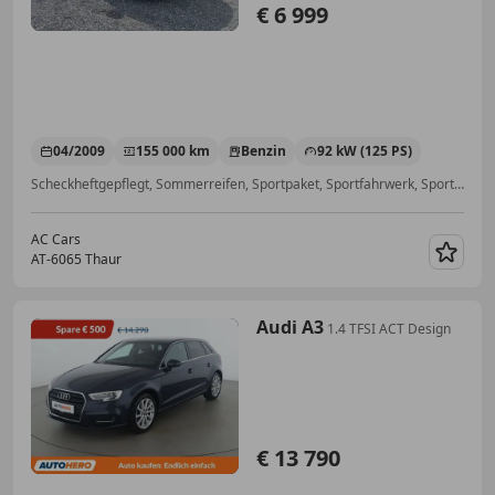
€ 6 999
04/2009
155 000 km
Benzin
92 kW (125 PS)
Scheckheftgepflegt, Sommerreifen, Sportpaket, Sportfahrwerk, Sportsitze, Scheinwerferreinigung, Bordcomputer, Bluetooth
AC Cars
AT-6065 Thaur
Merk
Audi A3
1.4 TFSI ACT Design
€ 13 790