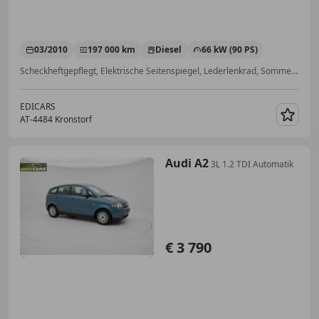
03/2010
197 000 km
Diesel
66 kW (90 PS)
Scheckheftgepflegt, Elektrische Seitenspiegel, Lederlenkrad, Sommerreifen, Isofix, Alufelgen, Servolenkung, Klimaautomatik
EDICARS
AT-4484 Kronstorf
Merk
Audi A2
3L 1.2 TDI Automatik
€ 3 790