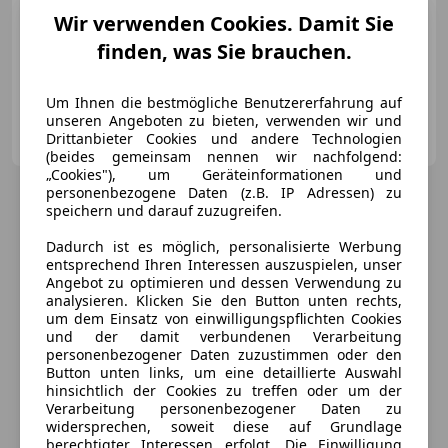
Wir verwenden Cookies. Damit Sie
04/2021
120 200 km
Diesel
85 kW (116 PS)
finden, was Sie brauchen.
*VIRTUAL*PANO*LEDER*ACC*NAVI*
Um Ihnen die bestmögliche Benutzererfahrung auf
unseren Angeboten zu bieten, verwenden wir und
MB Premium Cars e. U.
Drittanbieter Cookies und andere Technologien
AT-4922 Geiersberg
Merk
(beides gemeinsam nennen wir nachfolgend:
„Cookies"), um Geräteinformationen und
personenbezogene Daten (z.B. IP Adressen) zu
speichern und darauf zuzugreifen.
Dadurch ist es möglich, personalisierte Werbung
entsprechend Ihren Interessen auszuspielen, unser
Angebot zu optimieren und dessen Verwendung zu
analysieren. Klicken Sie den Button unten rechts,
um dem Einsatz von einwilligungspflichten Cookies
und der damit verbundenen Verarbeitung
personenbezogener Daten zuzustimmen oder den
Button unten links, um eine detaillierte Auswahl
hinsichtlich der Cookies zu treffen oder um der
Verarbeitung personenbezogener Daten zu
widersprechen, soweit diese auf Grundlage
berechtigter Interessen erfolgt. Die Einwilligung