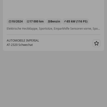
10/2024
17 000 km
Benzin
85 kW (116 PS)
Elektrische Heckklappe, Sportsitze, Einparkhilfe Sensoren vorne, Sportfahrwerk, Anhängerkupplung, Ambientebeleuchtung, Elektrische Sitze, Navigationssystem
AUTOMOBILE IMPERIAL
AT-2320 Schwechat
Merk