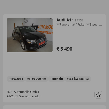
Audi A1
1,2 TFSI
**Panorama**Pickerl**Steuerkette
gew.**
€ 5 490
10/2011
150 000 km
Benzin
63 kW (86 PS)
D.P - Automobile GmbH
AT-2301 Groß-Enzersdorf
Merk