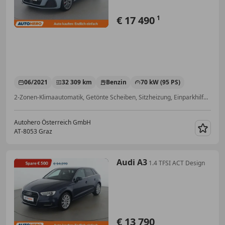
€ 17 490
1
06/2021
32 309 km
Benzin
70 kW (95 PS)
2-Zonen-Klimaautomatik, Getönte Scheiben, Sitzheizung, Einparkhilfe Sensoren hinten, Notbremsassistent, Alufelgen, Spurhalteassistent, Freisprecheinrichtung
Autohero Österreich GmbH
AT-8053 Graz
Merk
Audi A3
1.4 TFSI ACT Design
€ 13 790