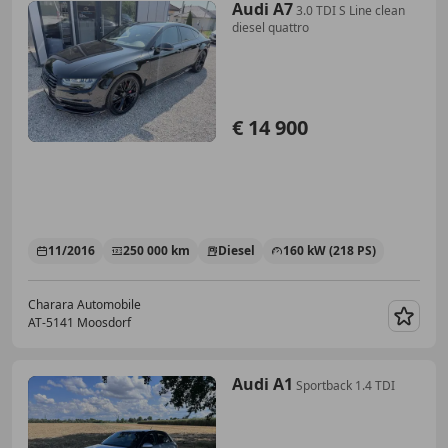
Audi A7
3.0 TDI S Line clean
diesel quattro
€ 14 900
11/2016
250 000 km
Diesel
160 kW (218 PS)
Charara Automobile
AT-5141 Moosdorf
Merk
Audi A1
Sportback 1.4 TDI