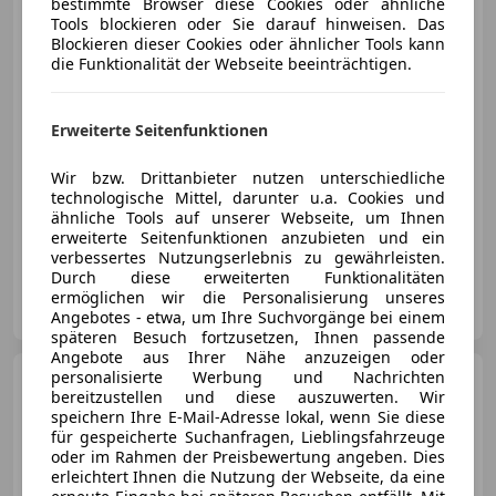
bestimmte Browser diese Cookies oder ähnliche
Tools blockieren oder Sie darauf hinweisen. Das
Blockieren dieser Cookies oder ähnlicher Tools kann
€ 28 990
die Funktionalität der Webseite beeinträchtigen.
Erweiterte Seitenfunktionen
Wir bzw. Drittanbieter nutzen unterschiedliche
technologische Mittel, darunter u.a. Cookies und
06/2019
74 000 km
Diesel
140 kW (190 PS)
ähnliche Tools auf unserer Webseite, um Ihnen
Sportfahrwerk, Sportpaket, Sportsitze, Elektrische Heckklappe, Einparkhilfe Rückfahrkamera, Volldigitales Kombiinstrument, Alarmanlage, Verkehrszeichenerkennung
erweiterte Seitenfunktionen anzubieten und ein
verbessertes Nutzungserlebnis zu gewährleisten.
Durch diese erweiterten Funktionalitäten
Euromobile
ermöglichen wir die Personalisierung unseres
AT-6464 Tarrenz
Merk
Angebotes - etwa, um Ihre Suchvorgänge bei einem
späteren Besuch fortzusetzen, Ihnen passende
Angebote aus Ihrer Nähe anzuzeigen oder
personalisierte Werbung und Nachrichten
Audi A3
35 TDI basis
bereitzustellen und diese auszuwerten. Wir
RFK*AMBI-
speichern Ihre E-Mail-Adresse lokal, wenn Sie diese
PLUS*MMI*TOTW*ACC*Business-
für gespeicherte Suchanfragen, Lieblingsfahrzeuge
P
oder im Rahmen der Preisbewertung angeben. Dies
erleichtert Ihnen die Nutzung der Webseite, da eine