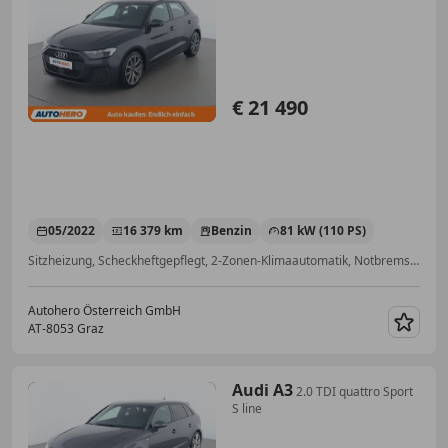
€ 21 490
05/2022
16 379 km
Benzin
81 kW (110 PS)
Sitzheizung, Scheckheftgepflegt, 2-Zonen-Klimaautomatik, Notbremsassistent, Einparkhilfe Sensoren hinten, Armlehne, Alufelgen, Abstandstempomat
Autohero Österreich GmbH
AT-8053 Graz
Merk
Audi A3
2.0 TDI quattro Sport
S line