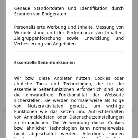
PARKPILOT / SITZHZG. /
BORDCOM
Genaue Standortdaten und Identifikation durch
Scannen von Endgeräten
Personalisierte Werbung und Inhalte, Messung von
€ 18 990
Werbeleistung und der Performance von Inhalten,
Zielgruppenforschung sowie Entwicklung und
Verbesserung von Angeboten
Essentielle Seitenfunktionen
04/2020
121 000 km
Diesel
110 kW (150 PS)
Wir bzw. diese Anbieter nutzen Cookies oder
www.premium-car-center.at
ähnliche Tools und Technologien, die für die
essentielle Seitenfunktionen erforderlich sind und
die einwandfreie Funktionalität der Webseite
Premium Car Center GmbH
sicherstellen. Sie werden normalerweise als Folge
AT-4541 Adlwang
Merk
von Nutzeraktivitäten genutzt, um wichtige
Funktionen wie das Setzen und Aufrechterhalten
von Anmeldedaten oder Datenschutzeinstellungen
Audi A5
40 TDI Sport S-LINE
zu ermöglichen. Die Verwendung dieser Cookies
*RFK*LED*TOTW.*
bzw. ähnlicher Technologien kann normalerweise
nicht abgeschaltet werden. Allerdings können