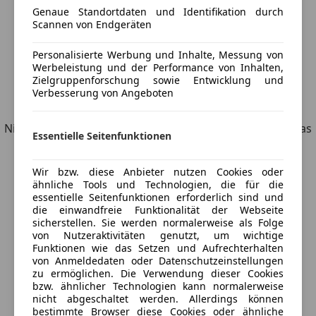
Genaue Standortdaten und Identifikation durch
Scannen von Endgeräten
Personalisierte Werbung und Inhalte, Messung von
Werbeleistung und der Performance von Inhalten,
Zielgruppenforschung sowie Entwicklung und
Verbesserung von Angeboten
Entdecke ähnliche Fahrzeuge
Nicht ganz deine Suchkriterien, aber vielleicht genau, was
Essentielle Seitenfunktionen
du suchst.
Wir bzw. diese Anbieter nutzen Cookies oder
ähnliche Tools und Technologien, die für die
essentielle Seitenfunktionen erforderlich sind und
Möchtest du automatisch über neue
die einwandfreie Funktionalität der Webseite
sicherstellen. Sie werden normalerweise als Folge
Fahrzeuge zu deiner Suche informiert
von Nutzeraktivitäten genutzt, um wichtige
Funktionen wie das Setzen und Aufrechterhalten
werden?
von Anmeldedaten oder Datenschutzeinstellungen
zu ermöglichen. Die Verwendung dieser Cookies
bzw. ähnlicher Technologien kann normalerweise
nicht abgeschaltet werden. Allerdings können
Suche speichern
bestimmte Browser diese Cookies oder ähnliche