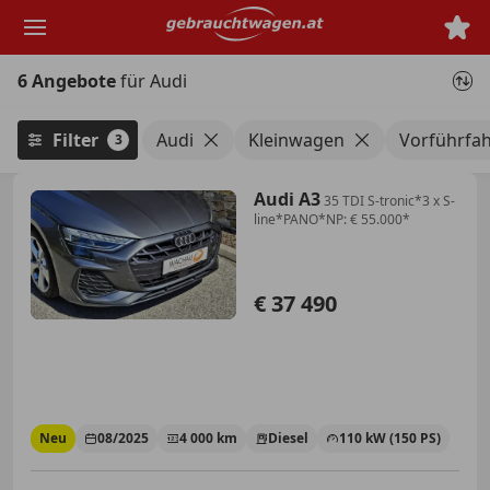
Zum
Hauptinhalt
springen
6 Angebote
für Audi
Filter
Audi
Kleinwagen
Vorführfa
3
Audi A3
35 TDI S-tronic*3 x S-
line*PANO*NP: € 55.000*
€ 37 490
Neu
08/2025
4 000 km
Diesel
110 kW (150 PS)