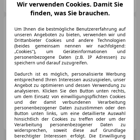
Wir verwenden Cookies. Damit Sie
AT-8045 Graz
Merk
finden, was Sie brauchen.
Audi A5
Limousine S-Line
Um Ihnen die bestmögliche Benutzererfahrung auf
unseren Angeboten zu bieten, verwenden wir und
Drittanbieter Cookies und andere Technologien
(beides gemeinsam nennen wir nachfolgend:
„Cookies"), um Geräteinformationen und
personenbezogene Daten (z.B. IP Adressen) zu
€ 53 890
speichern und darauf zuzugreifen.
Dadurch ist es möglich, personalisierte Werbung
entsprechend Ihren Interessen auszuspielen, unser
Angebot zu optimieren und dessen Verwendung zu
analysieren. Klicken Sie den Button unten rechts,
um dem Einsatz von einwilligungspflichten Cookies
01/2026
150 km
Benzin
110 kW (150 PS)
und der damit verbundenen Verarbeitung
personenbezogener Daten zuzustimmen oder den
Button unten links, um eine detaillierte Auswahl
Ing. F. Kuss Autohaus GmbH
hinsichtlich der Cookies zu treffen oder um der
AT-8045 Graz
Merk
Verarbeitung personenbezogener Daten zu
widersprechen, soweit diese auf Grundlage
berechtigter Interessen erfolgt. Die Einwilligung