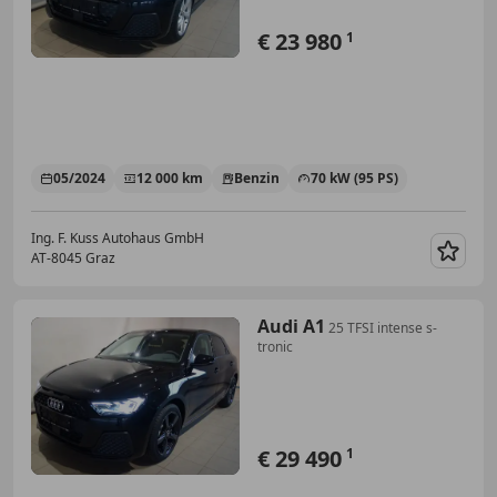
€ 23 980
1
05/2024
12 000 km
Benzin
70 kW (95 PS)
Ing. F. Kuss Autohaus GmbH
AT-8045 Graz
Merk
Audi A1
25 TFSI intense s-
tronic
€ 29 490
1