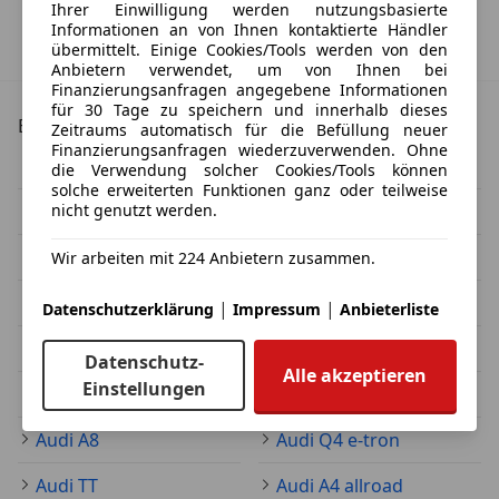
Herstellerangabe für Neufahrzeuge. Je nach Kilometerstand,
Ihrer Einwilligung werden nutzungsbasierte
Fahrverhalten, Batteriealter und Ladeverhalten kann die elektrische
Informationen an von Ihnen kontaktierte Händler
Reichweite bei Gebrauchtwagen deutlich abweichen.
übermittelt. Einige Cookies/Tools werden von den
Anbietern verwendet, um von Ihnen bei
Finanzierungsanfragen angegebene Informationen
für 30 Tage zu speichern und innerhalb dieses
Beliebte Modelle im Überblick
Zeitraums automatisch für die Befüllung neuer
Finanzierungsanfragen wiederzuverwenden. Ohne
Audi A4
Audi A6
die Verwendung solcher Cookies/Tools können
solche erweiterten Funktionen ganz oder teilweise
nicht genutzt werden.
Audi A3
Audi Q5
Audi Q3
Audi A5
Wir arbeiten mit 224 Anbietern zusammen.
Audi A1
Audi Q2
|
|
Datenschutzerklärung
Impressum
Anbieterliste
Audi e-tron
Audi Q7
Datenschutz-
Alle akzeptieren
Einstellungen
Audi Q8
Audi A7
Audi A8
Audi Q4 e-tron
Audi TT
Audi A4 allroad