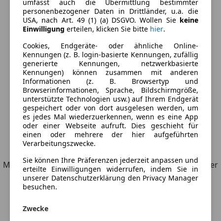
umfasst auch die Übermittlung bestimmter
personenbezogener Daten in Drittländer, u.a. die
USA, nach Art. 49 (1) (a) DSGVO. Wollen Sie
keine
Einwilligung
erteilen, klicken Sie bitte
hier
.
Cookies, Endgeräte- oder ähnliche Online-
Kennungen (z. B. login-basierte Kennungen, zufällig
generierte Kennungen, netzwerkbasierte
Kennungen) können zusammen mit anderen
Informationen (z. B. Browsertyp und
Browserinformationen, Sprache, Bildschirmgröße,
unterstützte Technologien usw.) auf Ihrem Endgerät
gespeichert oder von dort ausgelesen werden, um
es jedes Mal wiederzuerkennen, wenn es eine App
oder einer Webseite aufruft. Dies geschieht für
einen oder mehrere der hier aufgeführten
6
Angebote
für Audi
Verarbeitungszwecke.
Sie können Ihre Präferenzen jederzeit anpassen und
Möchtest du automatisch über neue Fahrzeuge zu deiner
erteilte Einwilligungen widerrufen, indem Sie in
Suche informiert werden?
unserer Datenschutzerklärung den Privacy Manager
besuchen.
Suche speichern
Zwecke