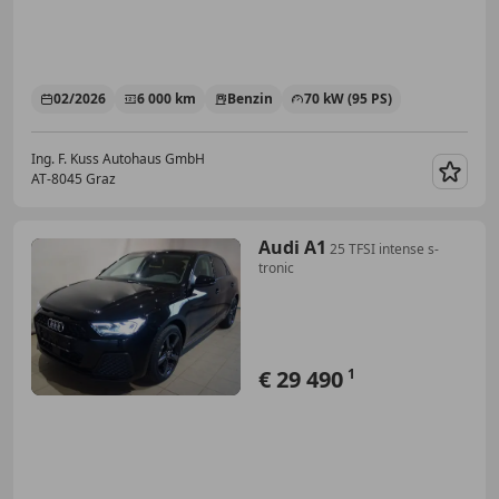
02/2026
6 000 km
Benzin
70 kW (95 PS)
Ing. F. Kuss Autohaus GmbH
AT-8045 Graz
Merk
Audi A1
25 TFSI intense s-
tronic
€ 29 490
1