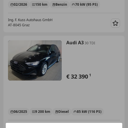
02/2026
150 km
Benzin
70 kW (95 PS)
Ing. F. Kuss Autohaus GmbH
AT-8045 Graz
Merk
Audi A3
30 TDI
€ 32 390
1
06/2025
9 200 km
Diesel
85 kW (116 PS)
Ing. F. Kuss Autohaus GmbH