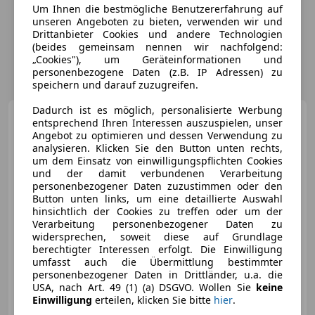
Um Ihnen die bestmögliche Benutzererfahrung auf
unseren Angeboten zu bieten, verwenden wir und
Drittanbieter Cookies und andere Technologien
(beides gemeinsam nennen wir nachfolgend:
„Cookies"), um Geräteinformationen und
personenbezogene Daten (z.B. IP Adressen) zu
speichern und darauf zuzugreifen.
Dadurch ist es möglich, personalisierte Werbung
Audi e-tron
Sportback 50
entsprechend Ihren Interessen auszuspielen, unser
quattro S line
Angebot zu optimieren und dessen Verwendung zu
analysieren. Klicken Sie den Button unten rechts,
um dem Einsatz von einwilligungspflichten Cookies
und der damit verbundenen Verarbeitung
personenbezogener Daten zuzustimmen oder den
€ 26 980
1
Button unten links, um eine detaillierte Auswahl
hinsichtlich der Cookies zu treffen oder um der
Verarbeitung personenbezogener Daten zu
widersprechen, soweit diese auf Grundlage
berechtigter Interessen erfolgt. Die Einwilligung
umfasst auch die Übermittlung bestimmter
personenbezogener Daten in Drittländer, u.a. die
USA, nach Art. 49 (1) (a) DSGVO. Wollen Sie
keine
12/2020
89 000 km
Elektro
230 kW (313 PS)
Einwilligung
erteilen, klicken Sie bitte
hier
.
Finazierung ohne Anzahlung möglich!