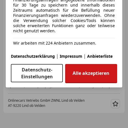
Audi Q5
50 TFSI e quattro
für 30 Tage zu speichern und innerhalb dieses
advanced Aut MATRIX HEAD-UP
Zeitraums automatisch für die Befüllung neuer
Finanzierungsanfragen wiederzuverwenden. Ohne
die Verwendung solcher Cookies/Tools können
solche erweiterten Funktionen ganz oder teilweise
nicht genutzt werden.
€ 32 990
Wir arbeiten mit 224 Anbietern zusammen.
|
|
Datenschutzerklärung
Impressum
Anbieterliste
Datenschutz-
12/2022
55 093 km
Elektro/Benzin
Alle akzeptieren
Einstellungen
195 kW (265 PS)
Sportsitze, Head-up display, Elektrische Sitze, Soundsystem, Einparkhilfe Rückfahrkamera, Sitzheizung hinten, Allrad, Sitzheizung
Onlinecars Vetriebs GmbH ZWNL Lind ob Velden
AT-9220 Lind ob Velden
Merk