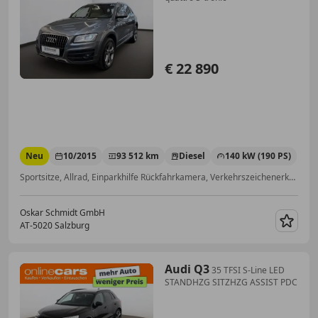
€ 22 890
Neu
10/2015
93 512 km
Diesel
140 kW (190 PS)
Sportsitze, Allrad, Einparkhilfe Rückfahrkamera, Verkehrszeichenerkennung, Getönte Scheiben, Bluetooth, Elektrische Heckklappe, Schaltwippen
Oskar Schmidt GmbH
AT-5020 Salzburg
Merk
Audi Q3
35 TFSI S-Line LED
STANDHZG SITZHZG ASSIST PDC