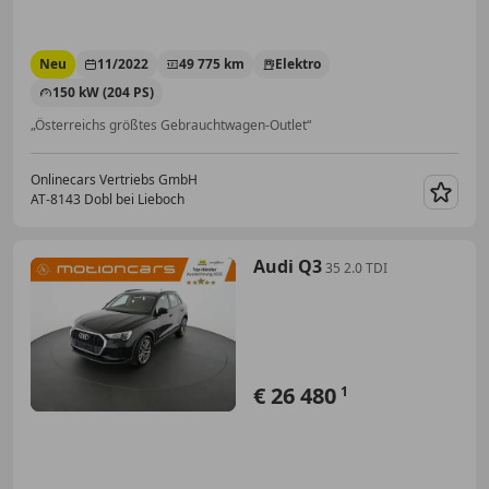
Neu
11/2022
49 775 km
Elektro
150 kW (204 PS)
„Österreichs größtes Gebrauchtwagen-Outlet“
Onlinecars Vertriebs GmbH
AT-8143 Dobl bei Lieboch
Merk
Audi Q3
35 2.0 TDI
€ 26 480
1