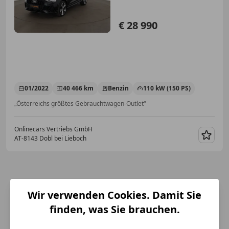
€ 28 990
01/2022
40 466 km
Benzin
110 kW (150 PS)
„Österreichs größtes Gebrauchtwagen-Outlet“
Onlinecars Vertriebs GmbH
AT-8143 Dobl bei Lieboch
Merk
Wir verwenden Cookies. Damit Sie
finden, was Sie brauchen.