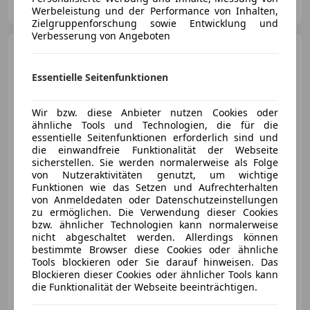
AT-8020 Graz
Merk
Werbeleistung und der Performance von Inhalten,
Zielgruppenforschung sowie Entwicklung und
Verbesserung von Angeboten
Audi Q3
35 TDI advanced
exterieur
Essentielle Seitenfunktionen
Wir bzw. diese Anbieter nutzen Cookies oder
€ 25 490,-
ähnliche Tools und Technologien, die für die
€ 22 990
essentielle Seitenfunktionen erforderlich sind und
die einwandfreie Funktionalität der Webseite
sicherstellen. Sie werden normalerweise als Folge
von Nutzeraktivitäten genutzt, um wichtige
Funktionen wie das Setzen und Aufrechterhalten
von Anmeldedaten oder Datenschutzeinstellungen
zu ermöglichen. Die Verwendung dieser Cookies
Reduziert
10/2019
114 214 km
Diesel
bzw. ähnlicher Technologien kann normalerweise
110 kW (150 PS)
nicht abgeschaltet werden. Allerdings können
bestimmte Browser diese Cookies oder ähnliche
Panoramadach, Berganfahrassistent, Scheckheftgepflegt, Reifendruckkontrollsystem, Spurhalteassistent, Freisprecheinrichtung, Bluetooth, Multifunktionslenkrad
Tools blockieren oder Sie darauf hinweisen. Das
Blockieren dieser Cookies oder ähnlicher Tools kann
die Funktionalität der Webseite beeinträchtigen.
Autohaus Hofbauer GmbH
AT-3141 Kapelln
Merk