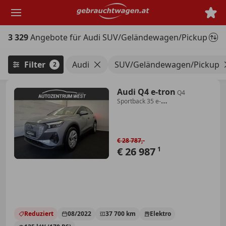
Zum
Hauptinhalt
springen
3 329
Angebote für Audi SUV/Geländewagen/Pickup
Filter
Audi
SUV/Geländewagen/Pickup
2
Audi Q4 e-tron
Q4
Sportback 35 e-
tron...LED/ACC/SH
€ 28 787,-
€ 26 987
1
Reduziert
08/2022
37 700 km
Elektro