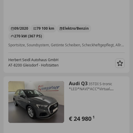
09/2020
79 100 km
Elektro/Benzin
270 kW (367 PS)
Sportsitze, Soundsystem, Getönte Scheiben, Scheckheftgepflegt, Allrad, Freisprecheinrichtung, Tempomat, ABS
Herbert Seidl Autohaus GmbH
AT-8200 Gleisdorf - Hofstätten
Merk
Audi Q3
35TDI S-tronic
*LED*NAVI*ACC*Virtual
Cockpit*Al...
€ 24 980
1