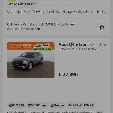
140 kW (190 PS)
Sportpaket, Sportfahrwerk, Allrad, Sitzheizung, Volldigitales Kombiinstrument, Abstandstempomat, Einparkhilfe Rückfahrkamera, Totwinkel-Assistent
Onlinecars Vetriebs GmbH ZWNL Lind ob Velden
AT-9220 Lind ob Velden
Merk
Audi Q4 e-tron
35 SB S-Line
52kWh Aut LED LEDER NAVI
€ 27 990
01/2023
55 761 km
Elektro
125 kW (170 PS)
Sportfahrwerk, Sportpaket, Sportsitze, Ambientebeleuchtung, Elektrische Heckklappe, Sitzheizung, Navigationssystem, Alufelgen