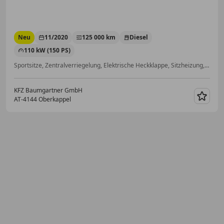
Neu
11/2020
125 000 km
Diesel
110 kW (150 PS)
Sportsitze, Zentralverriegelung, Elektrische Heckklappe, Sitzheizung, Abstandstempomat, Scheckheftgepflegt, LED-Scheinwerfer, Schlüssellose Zentralverriegelung
KFZ Baumgartner GmbH
AT-4144 Oberkappel
Merk