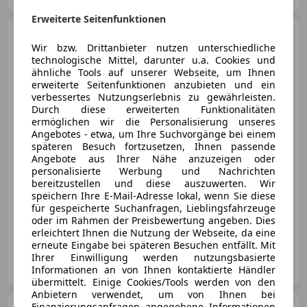
Erweiterte Seitenfunktionen
Audi Q3
40 TDI quattro Aut.
Wir bzw. Drittanbieter nutzen unterschiedliche
LED+LEDER+NAVI+MEGAPREIS
technologische Mittel, darunter u.a. Cookies und
ähnliche Tools auf unserer Webseite, um Ihnen
erweiterte Seitenfunktionen anzubieten und ein
verbessertes Nutzungserlebnis zu gewährleisten.
Durch diese erweiterten Funktionalitäten
€ 26 911
ermöglichen wir die Personalisierung unseres
Angebotes - etwa, um Ihre Suchvorgänge bei einem
späteren Besuch fortzusetzen, Ihnen passende
Angebote aus Ihrer Nähe anzuzeigen oder
personalisierte Werbung und Nachrichten
bereitzustellen und diese auszuwerten. Wir
speichern Ihre E-Mail-Adresse lokal, wenn Sie diese
06/2022
40 643 km
Diesel
147 kW (200 PS)
für gespeicherte Suchanfragen, Lieblingsfahrzeuge
oder im Rahmen der Preisbewertung angeben. Dies
Allrad, Sitzheizung, Ambientebeleuchtung, Getönte Scheiben, Soundsystem, Klimaanlage, Seitenairbag, Alarmanlage
erleichtert Ihnen die Nutzung der Webseite, da eine
erneute Eingabe bei späteren Besuchen entfällt. Mit
OutletCars.at - Wien
Ihrer Einwilligung werden nutzungsbasierte
AT-2344 Maria Enzersdorf
Informationen an von Ihnen kontaktierte Händler
Merk
übermittelt. Einige Cookies/Tools werden von den
Anbietern verwendet, um von Ihnen bei
Finanzierungsanfragen angegebene Informationen