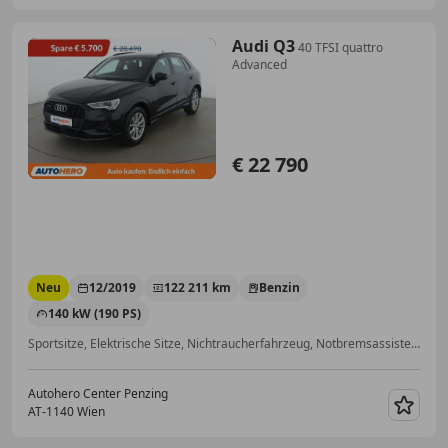
Audi Q3
40 TFSI quattro
Advanced
€ 22 790
Neu
12/2019
122 211 km
Benzin
140 kW (190 PS)
Sportsitze, Elektrische Sitze, Nichtraucherfahrzeug, Notbremsassistent, Volldigitales Kombiinstrument, LED-Scheinwerfer, Einparkhilfe Rückfahrkamera, Abstandstempomat
Autohero Center Penzing
AT-1140 Wien
Merk