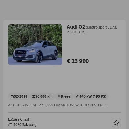
Audi Q2
quattro sport SLINE
2.0TDI Aut
*VIRTUAL*NAVI*LEDER
€ 23 990
02/2018
96 000 km
Diesel
140 kW (190 PS)
AKTIONSZINSSATZ ab 5,99%FIX! AKTIONSWOCHE! BESTPREIS!
LuCars GmbH
AT-5020 Salzburg
Merk