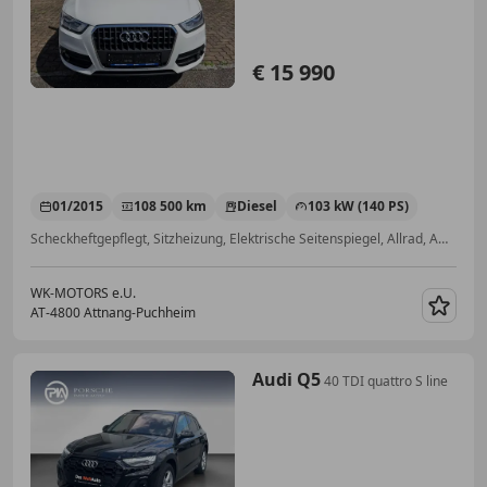
€ 15 990
01/2015
108 500 km
Diesel
103 kW (140 PS)
Scheckheftgepflegt, Sitzheizung, Elektrische Seitenspiegel, Allrad, Ambientebeleuchtung, Multifunktionslenkrad, Einparkhilfe Sensoren vorne, Isofix
WK-MOTORS e.U.
AT-4800 Attnang-Puchheim
Merk
Audi Q5
40 TDI quattro S line