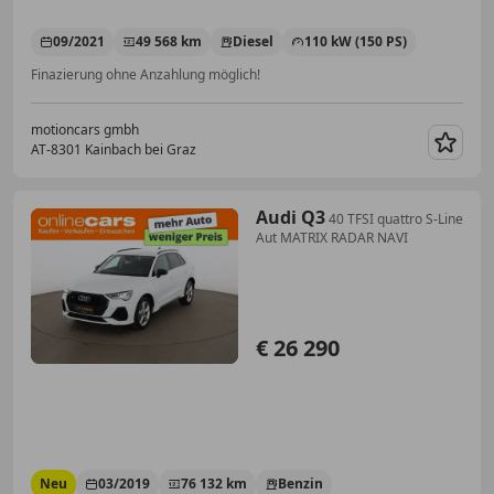
09/2021
49 568 km
Diesel
110 kW (150 PS)
Finazierung ohne Anzahlung möglich!
motioncars gmbh
AT-8301 Kainbach bei Graz
Merk
Audi Q3
40 TFSI quattro S-Line
Aut MATRIX RADAR NAVI
€ 26 290
Neu
03/2019
76 132 km
Benzin