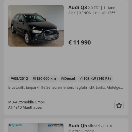
Audi Q3
2.0 TDI | 1.Hand |
AHK | XENON | mtl. ab 136€
€ 11 990
05/2012
150 000 km
Diesel
103 kW (140 PS)
Bluetooth, Einparkhilfe Sensoren hinten, Tagfahrlicht, Isofix, Alufelgen, Klimaautomatik, Sitzheizung, Xenonscheinwerfer
MB-Automobile GmbH
AT-4310 Mauthausen
Merk
Audi Q5
Allroad 2,0 TDI
quattro S-tronic