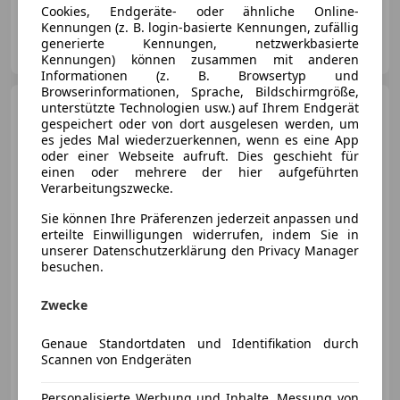
Cookies, Endgeräte- oder ähnliche Online-
Kennungen (z. B. login-basierte Kennungen, zufällig
motioncars gmbh
generierte Kennungen, netzwerkbasierte
AT-8301 Kainbach bei Graz
Merk
Kennungen) können zusammen mit anderen
Informationen (z. B. Browsertyp und
Browserinformationen, Sprache, Bildschirmgröße,
Audi Q5
unterstützte Technologien usw.) auf Ihrem Endgerät
35 TDI ultra quattro
gespeichert oder von dort ausgelesen werden, um
intense
es jedes Mal wiederzuerkennen, wenn es eine App
oder einer Webseite aufruft. Dies geschieht für
einen oder mehrere der hier aufgeführten
Verarbeitungszwecke.
€ 28 950
Sie können Ihre Präferenzen jederzeit anpassen und
erteilte Einwilligungen widerrufen, indem Sie in
unserer Datenschutzerklärung den Privacy Manager
besuchen.
Zwecke
10/2020
96 230 km
Diesel
120 kW (163 PS)
Genaue Standortdaten und Identifikation durch
Sportsitze, Allrad, Start/Stop-Automatik, Sitzheizung, LED-Scheinwerfer, Spoiler, Elektrische Heckklappe, Fahrerairbag
Scannen von Endgeräten
Porsche Graz-Kärntnerstraße 20
Personalisierte Werbung und Inhalte, Messung von