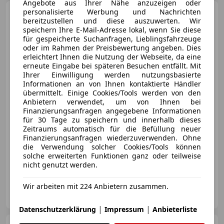
Angebote aus Ihrer Nähe anzuzeigen oder
personalisierte Werbung und Nachrichten
Audi Q3
35 TFSI S-
bereitzustellen und diese auszuwerten. Wir
tronic/LED/Virtual
speichern Ihre E-Mail-Adresse lokal, wenn Sie diese
Cockpit/Navi/SHZ/Spu
für gespeicherte Suchanfragen, Lieblingsfahrzeuge
oder im Rahmen der Preisbewertung angeben. Dies
erleichtert Ihnen die Nutzung der Webseite, da eine
erneute Eingabe bei späteren Besuchen entfällt. Mit
€ 24 990
Ihrer Einwilligung werden nutzungsbasierte
Informationen an von Ihnen kontaktierte Händler
übermittelt. Einige Cookies/Tools werden von den
Anbietern verwendet, um von Ihnen bei
Finanzierungsanfragen angegebene Informationen
für 30 Tage zu speichern und innerhalb dieses
Zeitraums automatisch für die Befüllung neuer
Neu
10/2020
70 100 km
Benzin
Finanzierungsanfragen wiederzuverwenden. Ohne
die Verwendung solcher Cookies/Tools können
110 kW (150 PS)
solche erweiterten Funktionen ganz oder teilweise
12 Monate Gewährleistung / Sofort Kredit Ohne Anzahlung
nicht genutzt werden.
Wir arbeiten mit 224 Anbietern zusammen.
AG Motors
AT-1110 Wien
Merk
|
|
Datenschutzerklärung
Impressum
Anbieterliste