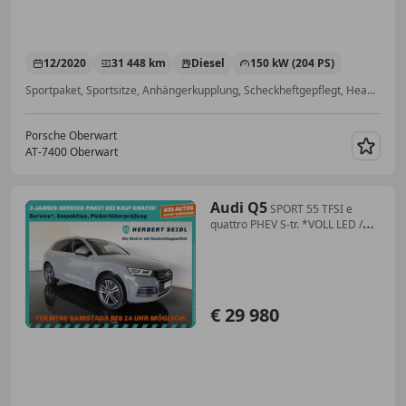
12/2020
31 448 km
Diesel
150 kW (204 PS)
Sportpaket, Sportsitze, Anhängerkupplung, Scheckheftgepflegt, Head-up display, Elektrische Sitze, Allrad, Lederlenkrad
Porsche Oberwart
AT-7400 Oberwart
Merk
Audi Q5
SPORT 55 TFSI e
quattro PHEV S-tr. *VOLL LED /
NAVI / E-KLAPPE / SOUND-
SYSTEM*
€ 29 980