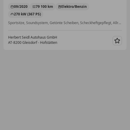
09/2020
79 100 km
Elektro/Benzin
270 kW (367 PS)
Sportsitze, Soundsystem, Getönte Scheiben, Scheckheftgepflegt, Allrad, Freisprecheinrichtung, Tempomat, ABS
Herbert Seidl Autohaus GmbH
AT-8200 Gleisdorf - Hofstätten
Merk