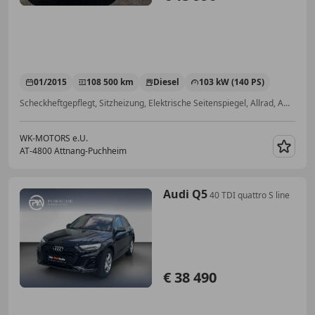
01/2015
108 500 km
Diesel
103 kW (140 PS)
Scheckheftgepflegt, Sitzheizung, Elektrische Seitenspiegel, Allrad, Ambientebeleuchtung, Multifunktionslenkrad, Einparkhilfe Sensoren vorne, Isofix
WK-MOTORS e.U.
AT-4800 Attnang-Puchheim
Merk
Audi Q5
40 TDI quattro S line
€ 38 490