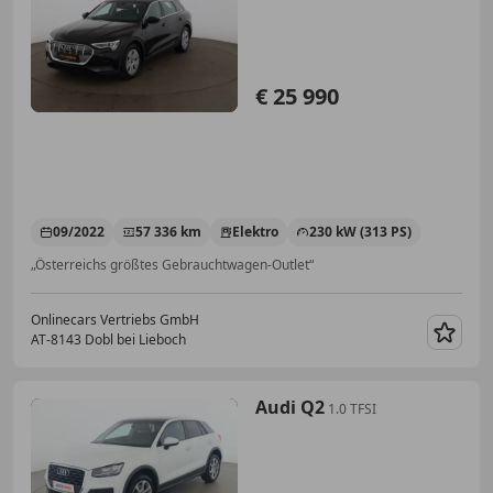
TEMP
€ 25 990
09/2022
57 336 km
Elektro
230 kW (313 PS)
„Österreichs größtes Gebrauchtwagen-Outlet“
Onlinecars Vertriebs GmbH
AT-8143 Dobl bei Lieboch
Merk
Audi Q2
1.0 TFSI