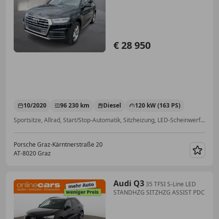
€ 28 950
10/2020
96 230 km
Diesel
120 kW (163 PS)
Sportsitze, Allrad, Start/Stop-Automatik, Sitzheizung, LED-Scheinwerfer, Spoiler, Elektrische Heckklappe, Fahrerairbag
Porsche Graz-Kärntnerstraße 20
AT-8020 Graz
Merk
Audi Q3
35 TFSI S-Line LED
STANDHZG SITZHZG ASSIST PDC