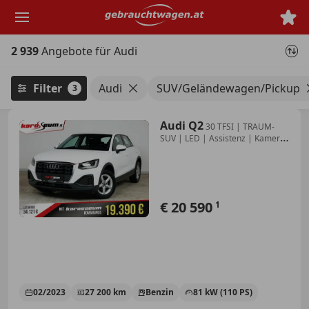
Zum
Hauptinhalt
springen
2 939
Angebote für Audi
Filter
Audi
SUV/Geländewagen/Pickup
3
Audi Q2
30 TFSI | TRAUM-
SUV | LED | Assistenz | Kamera
| 2
€ 20 590
1
02/2023
27 200 km
Benzin
81 kW (110 PS)