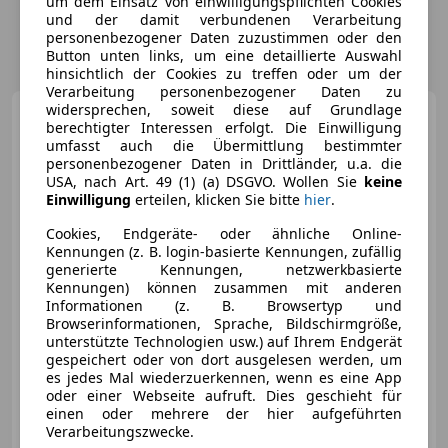
um dem Einsatz von einwilligungspflichten Cookies
und der damit verbundenen Verarbeitung
personenbezogener Daten zuzustimmen oder den
Button unten links, um eine detaillierte Auswahl
hinsichtlich der Cookies zu treffen oder um der
Verarbeitung personenbezogener Daten zu
widersprechen, soweit diese auf Grundlage
Audi Q5
Allroad 2,0 TDI
berechtigter Interessen erfolgt. Die Einwilligung
quattro S-tronic
umfasst auch die Übermittlung bestimmter
personenbezogener Daten in Drittländer, u.a. die
USA, nach Art. 49 (1) (a) DSGVO. Wollen Sie
keine
Einwilligung
erteilen, klicken Sie bitte
hier
.
€ 22 890
Cookies, Endgeräte- oder ähnliche Online-
Kennungen (z. B. login-basierte Kennungen, zufällig
generierte Kennungen, netzwerkbasierte
Kennungen) können zusammen mit anderen
Informationen (z. B. Browsertyp und
Browserinformationen, Sprache, Bildschirmgröße,
unterstützte Technologien usw.) auf Ihrem Endgerät
Neu
10/2015
93 512 km
Diesel
140 kW (190 PS)
gespeichert oder von dort ausgelesen werden, um
es jedes Mal wiederzuerkennen, wenn es eine App
Sportsitze, Allrad, Einparkhilfe Rückfahrkamera, Verkehrszeichenerkennung, Getönte Scheiben, Bluetooth, Elektrische Heckklappe, Schaltwippen
oder einer Webseite aufruft. Dies geschieht für
einen oder mehrere der hier aufgeführten
Verarbeitungszwecke.
Oskar Schmidt GmbH