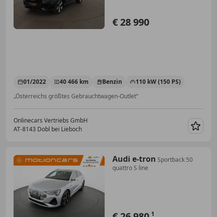
€ 28 990
01/2022
40 466 km
Benzin
110 kW (150 PS)
„Österreichs größtes Gebrauchtwagen-Outlet“
Onlinecars Vertriebs GmbH
AT-8143 Dobl bei Lieboch
Merk
Audi e-tron
Sportback 50
quattro S line
€ 26 980
1