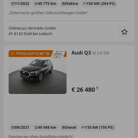
11/2022
49 775 km
Elektro
150 kW (204 PS)
„Österreichs größtes Gebrauchtwagen-Outlet“
Onlinecars Vertriebs GmbH
AT-8143 Dobl bei Lieboch
Merk
Audi Q3
35 2.0 TDI
€ 26 480
1
09/2021
49 568 km
Diesel
110 kW (150 PS)
Finazierung ohne Anzahlung möglich!