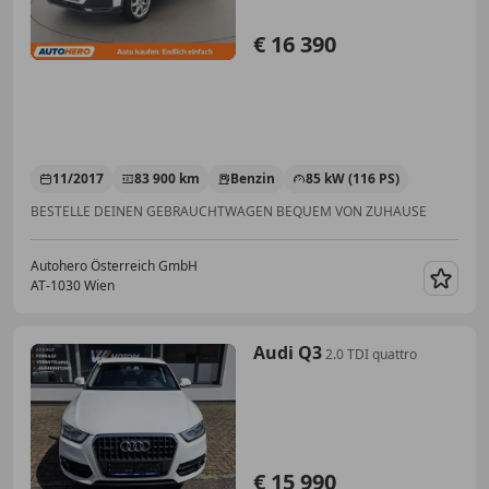
€ 16 390
11/2017
83 900 km
Benzin
85 kW (116 PS)
BESTELLE DEINEN GEBRAUCHTWAGEN BEQUEM VON ZUHAUSE
Autohero Österreich GmbH
AT-1030 Wien
Merk
Audi Q3
2.0 TDI quattro
€ 15 990