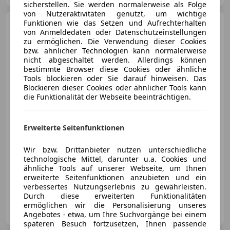
sicherstellen. Sie werden normalerweise als Folge
von Nutzeraktivitäten genutzt, um wichtige
Funktionen wie das Setzen und Aufrechterhalten
Audi Q3
35 TDI advanced
von Anmeldedaten oder Datenschutzeinstellungen
exterieur
zu ermöglichen. Die Verwendung dieser Cookies
bzw. ähnlicher Technologien kann normalerweise
nicht abgeschaltet werden. Allerdings können
bestimmte Browser diese Cookies oder ähnliche
€ 25 490,-
Tools blockieren oder Sie darauf hinweisen. Das
€ 22 990
Blockieren dieser Cookies oder ähnlicher Tools kann
die Funktionalität der Webseite beeinträchtigen.
Erweiterte Seitenfunktionen
Reduziert
10/2019
114 214 km
Diesel
Wir bzw. Drittanbieter nutzen unterschiedliche
technologische Mittel, darunter u.a. Cookies und
110 kW (150 PS)
ähnliche Tools auf unserer Webseite, um Ihnen
erweiterte Seitenfunktionen anzubieten und ein
Panoramadach, Berganfahrassistent, Scheckheftgepflegt, Reifendruckkontrollsystem, Spurhalteassistent, Freisprecheinrichtung, Bluetooth, Multifunktionslenkrad
verbessertes Nutzungserlebnis zu gewährleisten.
Durch diese erweiterten Funktionalitäten
Autohaus Hofbauer GmbH
ermöglichen wir die Personalisierung unseres
AT-3141 Kapelln
Merk
Angebotes - etwa, um Ihre Suchvorgänge bei einem
späteren Besuch fortzusetzen, Ihnen passende