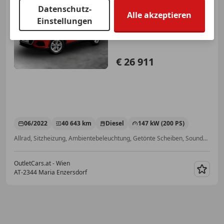
Audi Q3
40 TDI quattro Aut.
Datenschutz-
LED+LEDER+NAVI+MEGAPREIS
Alle akzeptieren
Einstellungen
€ 26 911
06/2022
40 643 km
Diesel
147 kW (200 PS)
Allrad, Sitzheizung, Ambientebeleuchtung, Getönte Scheiben, Soundsystem, Klimaanlage, Seitenairbag, Alarmanlage
OutletCars.at - Wien
AT-2344 Maria Enzersdorf
Merk