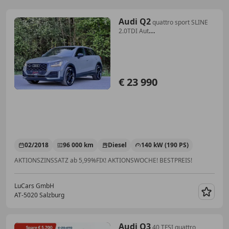
Audi Q2
quattro sport SLINE
2.0TDI Aut
*VIRTUAL*NAVI*LEDER
€ 23 990
02/2018
96 000 km
Diesel
140 kW (190 PS)
AKTIONSZINSSATZ ab 5,99%FIX! AKTIONSWOCHE! BESTPREIS!
LuCars GmbH
AT-5020 Salzburg
Merk
Audi Q3
40 TFSI quattro