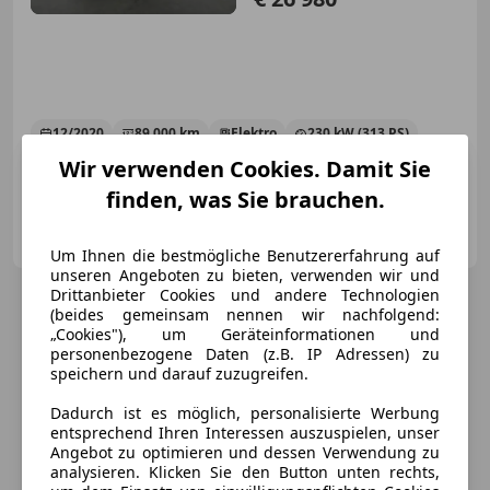
12/2020
89 000 km
Elektro
230 kW (313 PS)
Wir verwenden Cookies. Damit Sie
Finazierung ohne Anzahlung möglich!
finden, was Sie brauchen.
motioncars gmbh
AT-8301 Kainbach bei Graz
Merk
Um Ihnen die bestmögliche Benutzererfahrung auf
unseren Angeboten zu bieten, verwenden wir und
Drittanbieter Cookies und andere Technologien
(beides gemeinsam nennen wir nachfolgend:
„Cookies"), um Geräteinformationen und
personenbezogene Daten (z.B. IP Adressen) zu
speichern und darauf zuzugreifen.
Dadurch ist es möglich, personalisierte Werbung
entsprechend Ihren Interessen auszuspielen, unser
Angebot zu optimieren und dessen Verwendung zu
analysieren. Klicken Sie den Button unten rechts,