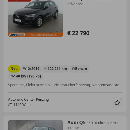
Advanced
€ 22 790
Neu
12/2019
122 211 km
Benzin
140 kW (190 PS)
Sportsitze, Elektrische Sitze, Nichtraucherfahrzeug, Notbremsassistent, Volldigitales Kombiinstrument, LED-Scheinwerfer, Einparkhilfe Rückfahrkamera, Abstandstempomat
Autohero Center Penzing
AT-1140 Wien
Merk
Audi Q5
35 TDI ultra quattro
intense