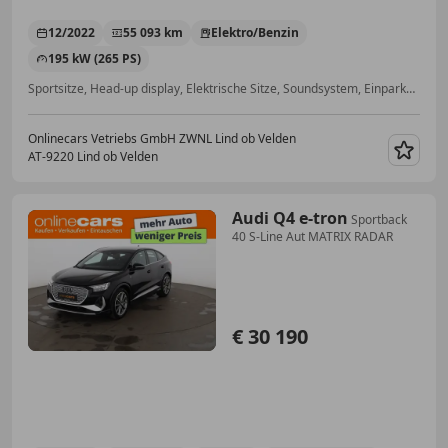
12/2022
55 093 km
Elektro/Benzin
195 kW (265 PS)
Sportsitze, Head-up display, Elektrische Sitze, Soundsystem, Einparkhilfe Rückfahrkamera, Sitzheizung hinten, Allrad, Sitzheizung
Onlinecars Vetriebs GmbH ZWNL Lind ob Velden
AT-9220 Lind ob Velden
Merk
Audi Q4 e-tron
Sportback
40 S-Line Aut MATRIX RADAR
€ 30 190