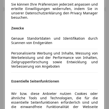
AT-5020 Salzburg
Merk
Sie können Ihre Präferenzen jederzeit anpassen und
erteilte Einwilligungen widerrufen, indem Sie in
unserer Datenschutzerklärung den Privacy Manager
Audi Q3
35TDI S-tronic
besuchen.
*LED*NAVI*ACC*Virtual
Cockpit*Al...
Zwecke
Genaue Standortdaten und Identifikation durch
Scannen von Endgeräten
€ 24 980
1
Personalisierte Werbung und Inhalte, Messung von
Werbeleistung und der Performance von Inhalten,
Zielgruppenforschung sowie Entwicklung und
Verbesserung von Angeboten
Neu
11/2020
125 000 km
Diesel
Essentielle Seitenfunktionen
110 kW (150 PS)
Sportsitze, Zentralverriegelung, Elektrische Heckklappe, Sitzheizung, Abstandstempomat, Scheckheftgepflegt, LED-Scheinwerfer, Schlüssellose Zentralverriegelung
Wir bzw. diese Anbieter nutzen Cookies oder
ähnliche Tools und Technologien, die für die
KFZ Baumgartner GmbH
essentielle Seitenfunktionen erforderlich sind und
AT-4144 Oberkappel
Merk
die einwandfreie Funktionalität der Webseite