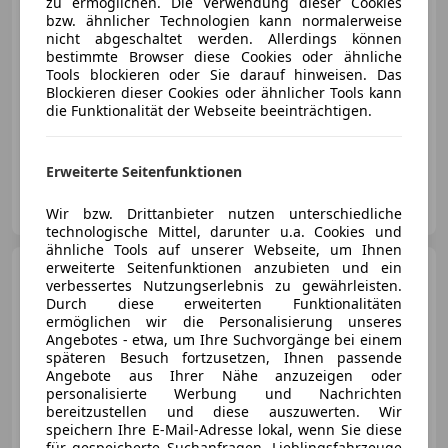
zu ermöglichen. Die Verwendung dieser Cookies
€ 258 992
1
bzw. ähnlicher Technologien kann normalerweise
nicht abgeschaltet werden. Allerdings können
bestimmte Browser diese Cookies oder ähnliche
Tools blockieren oder Sie darauf hinweisen. Das
Blockieren dieser Cookies oder ähnlicher Tools kann
die Funktionalität der Webseite beeinträchtigen.
04/2026
7 200 km
Benzin
398 kW (541 PS)
Erweiterte Seitenfunktionen
LINHER KOCH
AT-6800 Feldkirch
Merk
Wir bzw. Drittanbieter nutzen unterschiedliche
technologische Mittel, darunter u.a. Cookies und
ähnliche Tools auf unserer Webseite, um Ihnen
erweiterte Seitenfunktionen anzubieten und ein
Porsche 911
964 Carrera 4
verbessertes Nutzungserlebnis zu gewährleisten.
Cabriolet / Deutsche Papiere
Durch diese erweiterten Funktionalitäten
ermöglichen wir die Personalisierung unseres
Angebotes - etwa, um Ihre Suchvorgänge bei einem
späteren Besuch fortzusetzen, Ihnen passende
Angebote aus Ihrer Nähe anzuzeigen oder
€ 59 900
personalisierte Werbung und Nachrichten
bereitzustellen und diese auszuwerten. Wir
speichern Ihre E-Mail-Adresse lokal, wenn Sie diese
für gespeicherte Suchanfragen, Lieblingsfahrzeuge