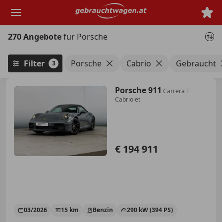
Zum
Hauptinhalt
springen
270 Angebote
für Porsche
Filter
Porsche
Cabrio
Gebraucht
3
Porsche 911
Carrera T
Cabriolet
€ 194 911
03/2026
15 km
Benzin
290 kW (394 PS)