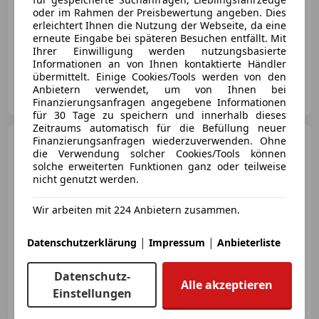
oder im Rahmen der Preisbewertung angeben. Dies
erleichtert Ihnen die Nutzung der Webseite, da eine
erneute Eingabe bei späteren Besuchen entfällt. Mit
07/1990
182 000 km
Benzin
184 kW (250 PS)
Ihrer Einwilligung werden nutzungsbasierte
Informationen an von Ihnen kontaktierte Händler
übermittelt. Einige Cookies/Tools werden von den
Privat
Anbietern verwendet, um von Ihnen bei
AT-1110 Wien 11., Simmering
Merk
Finanzierungsanfragen angegebene Informationen
für 30 Tage zu speichern und innerhalb dieses
Zeitraums automatisch für die Befüllung neuer
Porsche 718
Finanzierungsanfragen wiederzuverwenden. Ohne
Style Edition
die Verwendung solcher Cookies/Tools können
solche erweiterten Funktionen ganz oder teilweise
nicht genutzt werden.
€ 85 000
Wir arbeiten mit 224 Anbietern zusammen.
|
|
Datenschutzerklärung
Impressum
Anbieterliste
Datenschutz-
Alle akzeptieren
Einstellungen
Neu
02/2025
8 200 km
Benzin
220 kW (299 PS)
Scheckheftgepflegt, Elektrische Sitze, Tuning, Einparkhilfe Sensoren hinten, Soundsystem, Seitenairbag, Beheizbares Lenkrad, DAB-Radio