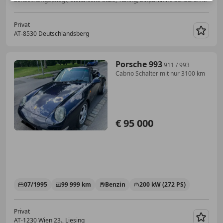
Privat
AT-8530 Deutschlandsberg
Merk
Porsche 993
911 / 993
Cabrio Schalter mit nur 3100 km
€ 95 000
07/1995
99 999 km
Benzin
200 kW (272 PS)
Privat
AT-1230 Wien 23., Liesing
Merk