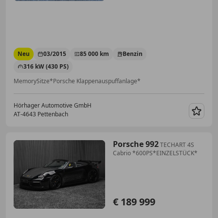
Neu
03/2015
85 000 km
Benzin
316 kW (430 PS)
MemorySitze*Porsche Klappenauspuffanlage*
Hörhager Automotive GmbH
AT-4643 Pettenbach
Merk
Porsche 992
TECHART 4S
Cabrio *600PS*EINZELSTÜCK*
€ 189 999