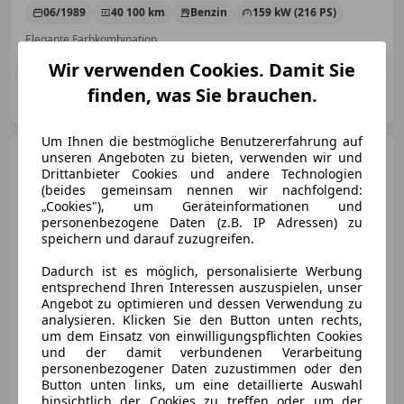
06/1989
40 100 km
Benzin
159 kW (216 PS)
Elegante Farbkombination
Wir verwenden Cookies. Damit Sie
Schwarz Automobile e.U.
finden, was Sie brauchen.
AT-5020 Salzburg
Merk
Um Ihnen die bestmögliche Benutzererfahrung auf
Porsche 718
unseren Angeboten zu bieten, verwenden wir und
Boxster S
''PASM+BOSE+CONNECT-PLUS''
Drittanbieter Cookies und andere Technologien
(beides gemeinsam nennen wir nachfolgend:
„Cookies"), um Geräteinformationen und
personenbezogene Daten (z.B. IP Adressen) zu
speichern und darauf zuzugreifen.
€ 69 900
Dadurch ist es möglich, personalisierte Werbung
entsprechend Ihren Interessen auszuspielen, unser
Angebot zu optimieren und dessen Verwendung zu
analysieren. Klicken Sie den Button unten rechts,
um dem Einsatz von einwilligungspflichten Cookies
und der damit verbundenen Verarbeitung
personenbezogener Daten zuzustimmen oder den
05/2016
43 100 km
Benzin
257 kW (349 PS)
Button unten links, um eine detaillierte Auswahl
hinsichtlich der Cookies zu treffen oder um der
Soundsystem, Fahrerairbag, ABS, Scheckheftgepflegt, Sportfahrwerk, Sitzheizung, Tempomat, Beheizbares Lenkrad