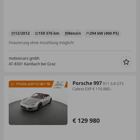
12/2012
159 376 km
Benzin
294 kW (400 PS)
Finazierung ohne Anzahlung möglich!
motioncars gmbh
AT-8301 Kainbach bei Graz
Merk
Porsche 997
911 3.8 GTS
Cabrio EXP € 110.980,-
€ 129 980