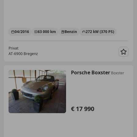
04/2016
63 000 km
Benzin
272 kW (370 PS)
Privat
AT-6900 Bregenz
Merk
Porsche Boxster
Boxster
€ 17 990