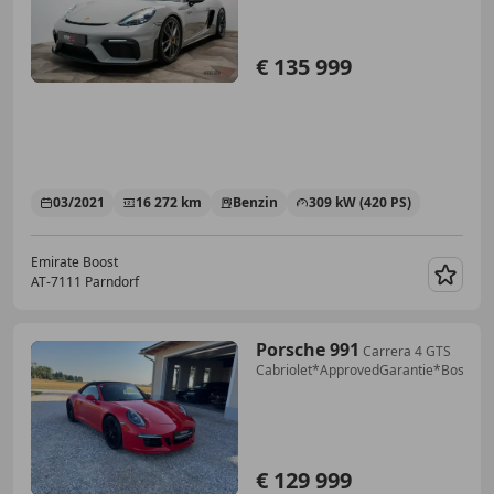
€ 135 999
03/2021
16 272 km
Benzin
309 kW (420 PS)
Emirate Boost
AT-7111 Parndorf
Merk
Porsche 991
Carrera 4 GTS
Cabriolet*ApprovedGarantie*Bose*
€ 129 999