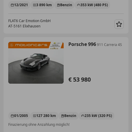
12/2021
3 890 km
Benzin
353 kW (480 PS)
FLAT6 Car Emotion GmbH
AT-5161 Elixhausen
Merk
Porsche 996
911 Carrera 4S
€ 53 980
01/2005
127 280 km
Benzin
235 kW (320 PS)
Finazierung ohne Anzahlung möglich!