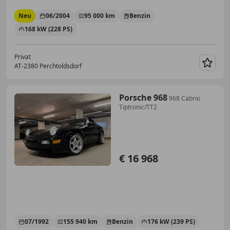
Neu
06/2004
95 000 km
Benzin
168 kW (228 PS)
Privat
AT-2380 Perchtoldsdorf
Merk
Porsche 968
968 Cabrio
Tiptronic/TT2
€ 16 968
07/1992
155 940 km
Benzin
176 kW (239 PS)