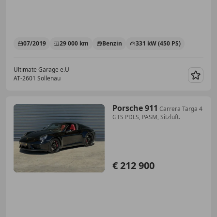
07/2019
29 000 km
Benzin
331 kW (450 PS)
Ultimate Garage e.U
AT-2601 Sollenau
Merk
Porsche 911
Carrera Targa 4
GTS PDLS, PASM, Sitzlüft.
€ 212 900