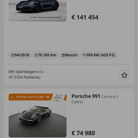
€ 141 454
04/2018
76 200 km
Benzin
309 kW (420 PS)
MH Sportwagen e.U.
AT-5324 Faistenau
Merk
Porsche 991
Carrera S
Cabrio
€ 74 980