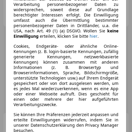
Verarbeitung personenbezogener Daten zu
widersprechen, soweit diese auf Grundlage
LINHER KOCH
berechtigter Interessen erfolgt. Die Einwilligung
AT-6800 Feldkirch
Merk
umfasst auch die Übermittlung bestimmter
personenbezogener Daten in Drittländer, u.a. die
USA, nach Art. 49 (1) (a) DSGVO. Wollen Sie
keine
Einwilligung
erteilen, klicken Sie bitte
hier
.
Cookies, Endgeräte- oder ähnliche Online-
Kennungen (z. B. login-basierte Kennungen, zufällig
generierte Kennungen, netzwerkbasierte
Kennungen) können zusammen mit anderen
Informationen (z. B. Browsertyp und
Browserinformationen, Sprache, Bildschirmgröße,
unterstützte Technologien usw.) auf Ihrem Endgerät
gespeichert oder von dort ausgelesen werden, um
es jedes Mal wiederzuerkennen, wenn es eine App
oder einer Webseite aufruft. Dies geschieht für
einen oder mehrere der hier aufgeführten
Verarbeitungszwecke.
Sie können Ihre Präferenzen jederzeit anpassen und
Porsche Boxster
erteilte Einwilligungen widerrufen, indem Sie in
unserer Datenschutzerklärung den Privacy Manager
*****VERKAUFT*****
besuchen.