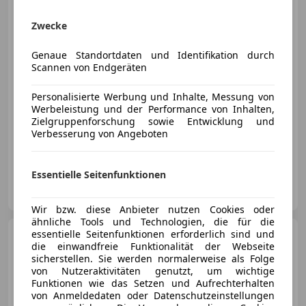
Zwecke
€ 60 000
Genaue Standortdaten und Identifikation durch
Scannen von Endgeräten
Personalisierte Werbung und Inhalte, Messung von
Werbeleistung und der Performance von Inhalten,
Zielgruppenforschung sowie Entwicklung und
06/2012
68 000 km
Benzin
195 kW (265 PS)
Verbesserung von Angeboten
Scheckheftgepflegt, Navigationssystem, Fahrerairbag, Spoiler, Soundsystem, Sportsitze, Sportfahrwerk, Schaltwippen
Essentielle Seitenfunktionen
Autohaus Fortmüller
AT-8354 St. Anna am Aigen
Merk
Wir bzw. diese Anbieter nutzen Cookies oder
ähnliche Tools und Technologien, die für die
essentielle Seitenfunktionen erforderlich sind und
Porsche 911
Carrera GTS T-
die einwandfreie Funktionalität der Webseite
Hybrid Cabriolet ''18 Wege+Inno''
sicherstellen. Sie werden normalerweise als Folge
von Nutzeraktivitäten genutzt, um wichtige
Funktionen wie das Setzen und Aufrechterhalten
von Anmeldedaten oder Datenschutzeinstellungen