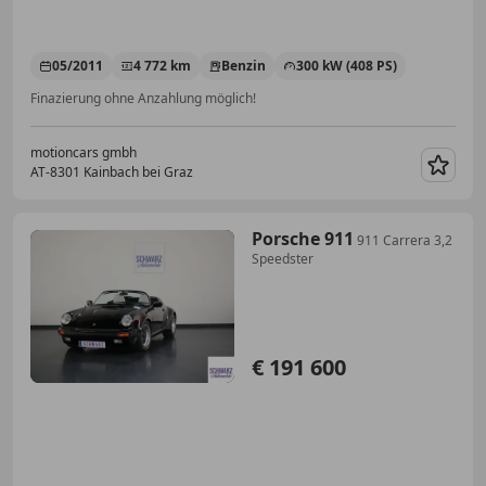
05/2011
4 772 km
Benzin
300 kW (408 PS)
Finazierung ohne Anzahlung möglich!
motioncars gmbh
AT-8301 Kainbach bei Graz
Merk
Porsche 911
911 Carrera 3,2
Speedster
€ 191 600