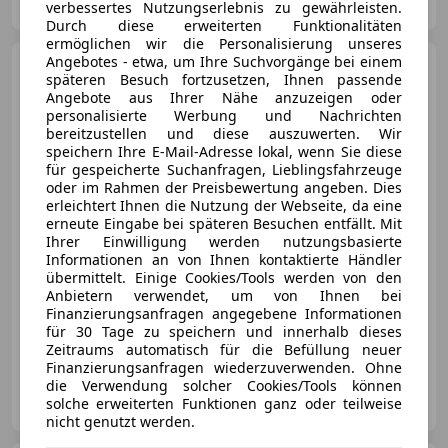
AT-6330 Kufstein
verbessertes Nutzungserlebnis zu gewährleisten.
Merk
Durch diese erweiterten Funktionalitäten
ermöglichen wir die Personalisierung unseres
Angebotes - etwa, um Ihre Suchvorgänge bei einem
Porsche 997
Carrera S
späteren Besuch fortzusetzen, Ihnen passende
Cabrio
Angebote aus Ihrer Nähe anzuzeigen oder
personalisierte Werbung und Nachrichten
bereitzustellen und diese auszuwerten. Wir
speichern Ihre E-Mail-Adresse lokal, wenn Sie diese
für gespeicherte Suchanfragen, Lieblingsfahrzeuge
€ 66 990
oder im Rahmen der Preisbewertung angeben. Dies
erleichtert Ihnen die Nutzung der Webseite, da eine
erneute Eingabe bei späteren Besuchen entfällt. Mit
Ihrer Einwilligung werden nutzungsbasierte
Informationen an von Ihnen kontaktierte Händler
übermittelt. Einige Cookies/Tools werden von den
Anbietern verwendet, um von Ihnen bei
06/2006
108 000 km
Benzin
261 kW (355 PS)
Finanzierungsanfragen angegebene Informationen
für 30 Tage zu speichern und innerhalb dieses
Carrera S Cabrio *20ZOLL*SPORTAUSSPUFF*SPORTFAHRW*
Zeitraums automatisch für die Befüllung neuer
Finanzierungsanfragen wiederzuverwenden. Ohne
die Verwendung solcher Cookies/Tools können
Euromobile
solche erweiterten Funktionen ganz oder teilweise
AT-6464 Tarrenz
Merk
nicht genutzt werden.