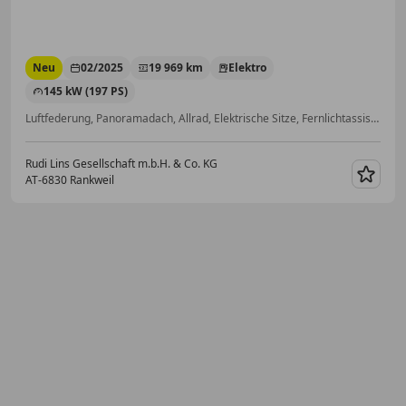
Neu
02/2025
19 969 km
Elektro
145 kW (197 PS)
Luftfederung, Panoramadach, Allrad, Elektrische Sitze, Fernlichtassistent, Sportsitze, Soundsystem, Elektrische Heckklappe
Rudi Lins Gesellschaft m.b.H. & Co. KG
AT-6830 Rankweil
Merk