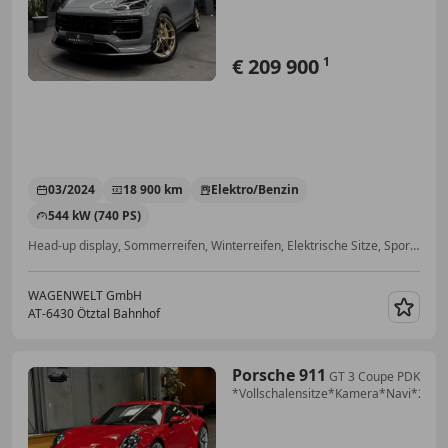
€ 209 900
1
03/2024
18 900 km
Elektro/Benzin
544 kW (740 PS)
Head-up display, Sommerreifen, Winterreifen, Elektrische Sitze, Sportpaket, Fahrerairbag, Beheizbares Lenkrad, Isofix
WAGENWELT GmbH
AT-6430 Ötztal Bahnhof
Merk
Porsche 911
GT 3 Coupe PDK
*Vollschalensitze*Kamera*Navi*20Zo