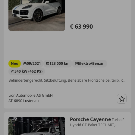
€ 63 990
Neu
09/2021
123 000 km
Elektro/Benzin
340 kW (462 PS)
Behindertengerecht, Sitzbelüftung, Beheizbare Frontscheibe, teilb. Rücksitzbank, Gepäckraumabtrennung, Luftfederung, Sportfahrwerk, 360° Kamera
Lion Automobile AS GmbH
AT-6890 Lustenau
Merk
Porsche Cayenne
Turbo E-
Hybrid GT-Paket TECHART,
Nachtsicht, InnoD