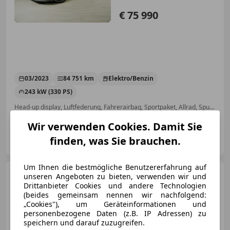
€ 75 990
03/2023
84 751 km
Elektro/Benzin
243 kW (330 PS)
Head-up display, Luftfederung, Fahrerairbag, Sportpaket, Allrad, Spurhalteassistent, Sitzbelüftung, Sitzheizung
Wir verwenden Cookies. Damit Sie
Porsche Innsbruck-Mitterweg
finden, was Sie brauchen.
AT-6020 Innsbruck
Merk
Um Ihnen die bestmögliche Benutzererfahrung auf
Porsche Cayenne
E-Hybrid
unseren Angeboten zu bieten, verwenden wir und
Drittanbieter Cookies und andere Technologien
(beides gemeinsam nennen wir nachfolgend:
„Cookies"), um Geräteinformationen und
personenbezogene Daten (z.B. IP Adressen) zu
speichern und darauf zuzugreifen.