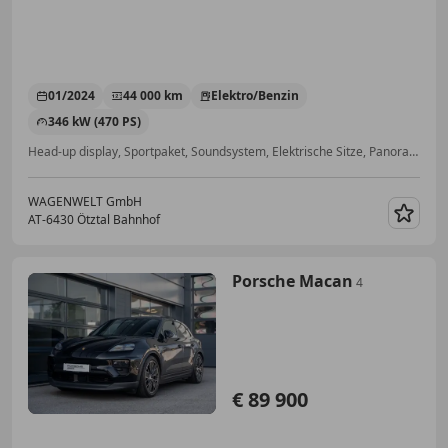
01/2024
44 000 km
Elektro/Benzin
346 kW (470 PS)
Head-up display, Sportpaket, Soundsystem, Elektrische Sitze, Panoramadach, Beheizbares Lenkrad, Sommerreifen, Induktionsladen für Smartphones
WAGENWELT GmbH
AT-6430 Ötztal Bahnhof
Merk
Porsche Macan
4
€ 89 900