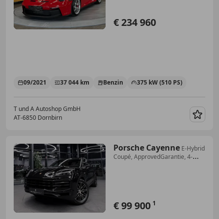
€ 234 960
09/2021
37 044 km
Benzin
375 kW (510 PS)
T und A Autoshop GmbH
AT-6850 Dornbirn
Merk
Porsche Cayenne
E-Hybrid
Coupé, ApprovedGarantie, 4-
Zonen, Pano
€ 99 900
1