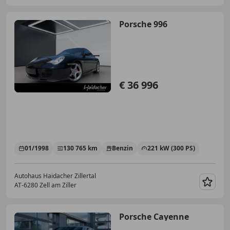
Porsche 996
€ 36 996
01/1998
130 765 km
Benzin
221 kW (300 PS)
Autohaus Haidacher Zillertal
AT-6280 Zell am Ziller
Merk
Porsche Cayenne