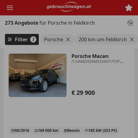
Zum
Hauptinhalt
springen
273 Angebote
für Porsche in Feldkirch
Filter
Porsche
200 km um Feldkirch
2
Porsche Macan
/1.HAND/SERVICEHEFT/TOP
ZUSTAND/20"FELGEN/
€ 29 900
08/2016
169 000 km
Benzin
185 kW (252 PS)