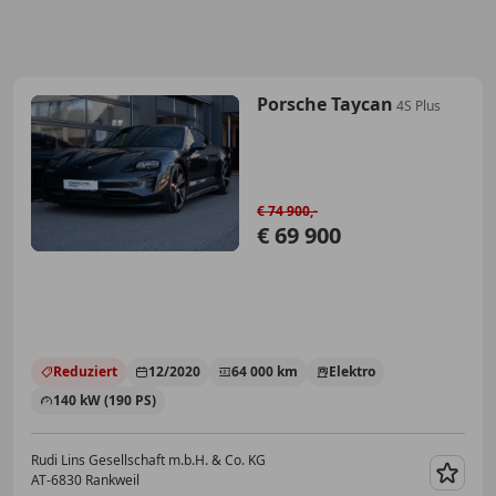
Porsche Taycan
4S Plus
€ 74 900,-
€ 69 900
Reduziert
12/2020
64 000 km
Elektro
140 kW (190 PS)
Rudi Lins Gesellschaft m.b.H. & Co. KG
AT-6830 Rankweil
Merk