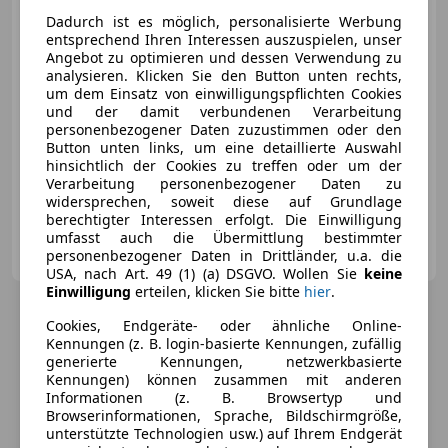
€ 129 900
Dadurch ist es möglich, personalisierte Werbung
entsprechend Ihren Interessen auszuspielen, unser
Angebot zu optimieren und dessen Verwendung zu
analysieren. Klicken Sie den Button unten rechts,
um dem Einsatz von einwilligungspflichten Cookies
und der damit verbundenen Verarbeitung
personenbezogener Daten zuzustimmen oder den
12/2025
5 000 km
Elektro/Benzin
Button unten links, um eine detaillierte Auswahl
224 kW (305 PS)
hinsichtlich der Cookies zu treffen oder um der
Verarbeitung personenbezogener Daten zu
Luftfederung, Anhängerkupplung, Sportpaket, Traktionskontrolle, Fahrerairbag, Wegfahrsperre, Beheizbares Lenkrad, Sportsitze
widersprechen, soweit diese auf Grundlage
berechtigter Interessen erfolgt. Die Einwilligung
umfasst auch die Übermittlung bestimmter
Autohaus Rudi Lins GmbH & Co KG
personenbezogener Daten in Drittländer, u.a. die
AT-6850 Dornbirn
Merk
USA, nach Art. 49 (1) (a) DSGVO. Wollen Sie
keine
Einwilligung
erteilen, klicken Sie bitte
hier
.
Cookies, Endgeräte- oder ähnliche Online-
Kennungen (z. B. login-basierte Kennungen, zufällig
generierte Kennungen, netzwerkbasierte
Kennungen) können zusammen mit anderen
Informationen (z. B. Browsertyp und
Browserinformationen, Sprache, Bildschirmgröße,
unterstützte Technologien usw.) auf Ihrem Endgerät