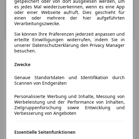
gespeichert oder von dort ausgelesen werden, um
es jedes Mal wiederzuerkennen, wenn es eine App
oder einer Webseite aufruft. Dies geschieht für
einen oder mehrere der hier aufgeführten
Verarbeitungszwecke.
Sie können Ihre Präferenzen jederzeit anpassen und
erteilte Einwilligungen widerrufen, indem Sie in
unserer Datenschutzerklärung den Privacy Manager
Porsche Panamera
4 RFK
besuchen.
el. Sitze Klimaaut.
Zwecke
Genaue Standortdaten und Identifikation durch
€ 66 890
Scannen von Endgeräten
Personalisierte Werbung und Inhalte, Messung von
Werbeleistung und der Performance von Inhalten,
Zielgruppenforschung sowie Entwicklung und
Verbesserung von Angeboten
05/2017
61 000 km
Benzin
243 kW (330 PS)
Einparkhilfe Sensoren hinten, Panoramadach, Luftfederung, Soundsystem, LED-Scheinwerfer, W-Lan / Wifi Hotspot, Apple CarPlay, 4-Zonen-Klimaautomatik
Essentielle Seitenfunktionen