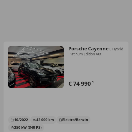
Porsche Cayenne
E Hybrid
Platinum Edition Aut.
€ 74 990
1
10/2022
42 000 km
Elektro/Benzin
250 kW (340 PS)