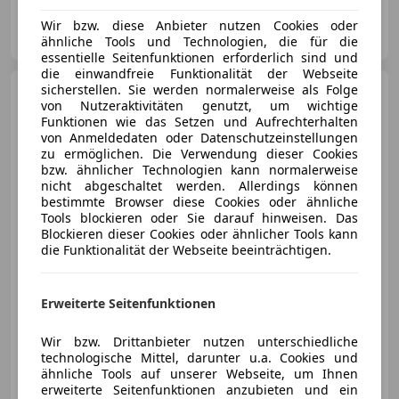
F. Unterberger - W. Denzel GmbH & Co KG
Wir bzw. diese Anbieter nutzen Cookies oder
AT-6020 Innsbruck
Merk
ähnliche Tools und Technologien, die für die
essentielle Seitenfunktionen erforderlich sind und
die einwandfreie Funktionalität der Webseite
sicherstellen. Sie werden normalerweise als Folge
Porsche Cayenne
E-Hybrid
von Nutzeraktivitäten genutzt, um wichtige
Coupé
Funktionen wie das Setzen und Aufrechterhalten
von Anmeldedaten oder Datenschutzeinstellungen
zu ermöglichen. Die Verwendung dieser Cookies
bzw. ähnlicher Technologien kann normalerweise
€ 103 990
nicht abgeschaltet werden. Allerdings können
bestimmte Browser diese Cookies oder ähnliche
Tools blockieren oder Sie darauf hinweisen. Das
Blockieren dieser Cookies oder ähnlicher Tools kann
die Funktionalität der Webseite beeinträchtigen.
03/2024
46 188 km
Elektro/Benzin
Erweiterte Seitenfunktionen
346 kW (470 PS)
Wir bzw. Drittanbieter nutzen unterschiedliche
Head-up display, Sitzbelüftung, Panoramadach, Luftfederung, Sportsitze, 4-Zonen-Klimaautomatik, Partikelfilter, Beheizbares Lenkrad
technologische Mittel, darunter u.a. Cookies und
ähnliche Tools auf unserer Webseite, um Ihnen
Unterberger Automobile GmbH & Co KG II
erweiterte Seitenfunktionen anzubieten und ein