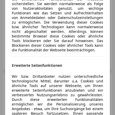
sicherstellen. Sie werden normalerweise als Folge
von Nutzeraktivitäten genutzt, um wichtige
€ 234 960
Funktionen wie das Setzen und Aufrechterhalten
von Anmeldedaten oder Datenschutzeinstellungen
zu ermöglichen. Die Verwendung dieser Cookies
bzw. ähnlicher Technologien kann normalerweise
nicht abgeschaltet werden. Allerdings können
bestimmte Browser diese Cookies oder ähnliche
Tools blockieren oder Sie darauf hinweisen. Das
09/2021
37 044 km
Benzin
375 kW (510 PS)
Blockieren dieser Cookies oder ähnlicher Tools kann
die Funktionalität der Webseite beeinträchtigen.
T und A Autoshop GmbH
AT-6850 Dornbirn
Merk
Erweiterte Seitenfunktionen
Wir bzw. Drittanbieter nutzen unterschiedliche
Porsche Cayenne
II 3,0
technologische Mittel, darunter u.a. Cookies und
Diesel Aut.
ähnliche Tools auf unserer Webseite, um Ihnen
erweiterte Seitenfunktionen anzubieten und ein
verbessertes Nutzungserlebnis zu gewährleisten.
Durch diese erweiterten Funktionalitäten
€ 26 890
ermöglichen wir die Personalisierung unseres
Angebotes - etwa, um Ihre Suchvorgänge bei einem
späteren Besuch fortzusetzen, Ihnen passende