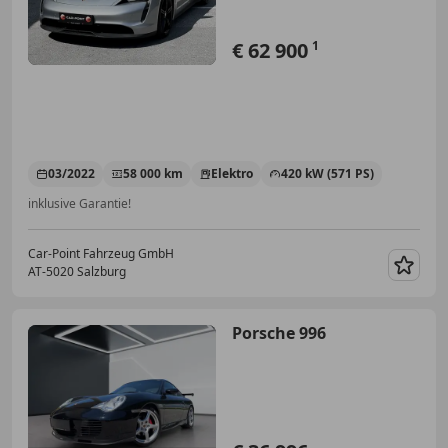
€ 62 900
1
03/2022
58 000 km
Elektro
420 kW (571 PS)
inklusive Garantie!
Car-Point Fahrzeug GmbH
AT-5020 Salzburg
Merk
Porsche 996