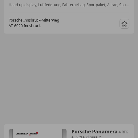
Head-up display, Luftfederung, Fahrerairbag, Sportpaket, Allrad, Spurhalteassistent, Sitzbelüftung, Sitzheizung
Porsche Innsbruck-Mitterweg
AT-6020 Innsbruck
Merk
Porsche Panamera
4 RFK
el. Sitze Klimaaut.