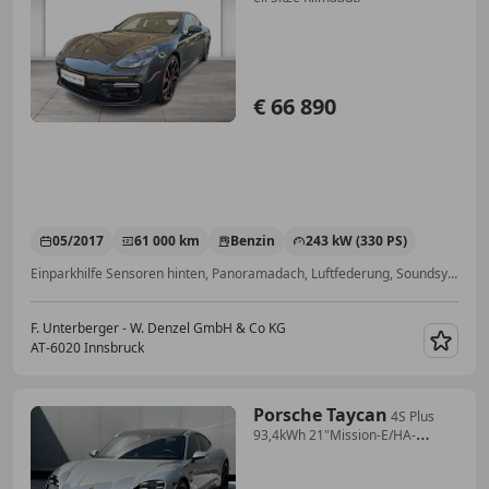
€ 66 890
05/2017
61 000 km
Benzin
243 kW (330 PS)
Einparkhilfe Sensoren hinten, Panoramadach, Luftfederung, Soundsystem, LED-Scheinwerfer, W-Lan / Wifi Hotspot, Apple CarPlay, 4-Zonen-Klimaautomatik
F. Unterberger - W. Denzel GmbH & Co KG
AT-6020 Innsbruck
Merk
Porsche Taycan
4S Plus
93,4kWh 21"Mission-E/HA-
Lenkung/Sport-C...