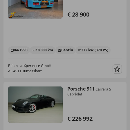
€ 28 900
04/1990
18 000 km
Benzin
272 kW (370 PS)
Böhm carXperience GmbH
AT-4911 Tumeltsham
Merk
Porsche 911
Carrera S
Cabriolet
€ 226 992