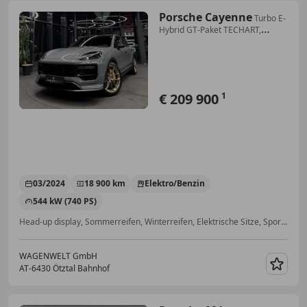
Porsche Cayenne
Turbo E-
Hybrid GT-Paket TECHART,
Nachtsicht, InnoD
€ 209 900
1
03/2024
18 900 km
Elektro/Benzin
544 kW (740 PS)
Head-up display, Sommerreifen, Winterreifen, Elektrische Sitze, Sportpaket, Fahrerairbag, Beheizbares Lenkrad, Isofix
WAGENWELT GmbH
AT-6430 Ötztal Bahnhof
Merk