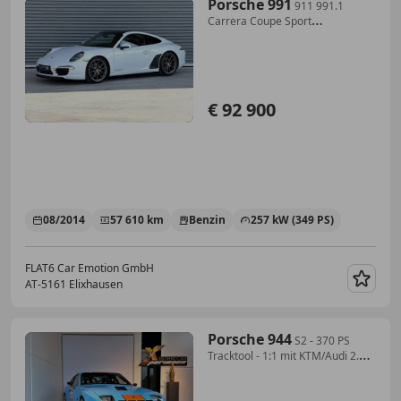
Porsche 991
911 991.1
Carrera Coupe Sport
Chrono,PASM,PTV P...
€ 92 900
08/2014
57 610 km
Benzin
257 kW (349 PS)
FLAT6 Car Emotion GmbH
AT-5161 Elixhausen
Merk
Porsche 944
S2 - 370 PS
Tracktool - 1:1 mit KTM/Audi 2.0
TFSI