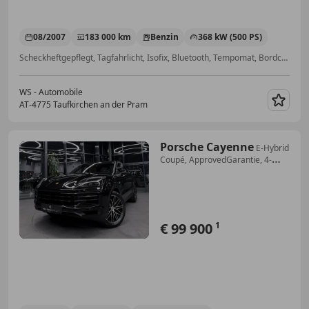
08/2007
183 000 km
Benzin
368 kW (500 PS)
Scheckheftgepflegt, Tagfahrlicht, Isofix, Bluetooth, Tempomat, Bordcomputer, Anhängerkupplung, Scheinwerferreinigung
WS - Automobile
AT-4775 Taufkirchen an der Pram
Merk
Porsche Cayenne
E-Hybrid
Coupé, ApprovedGarantie, 4-
Zonen, Pano
€ 99 900
1