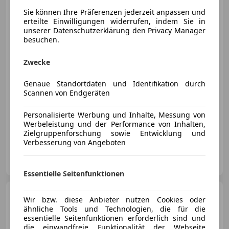
Porsche 911
Carrera 4 GTS
Coupe II (991)
Sie können Ihre Präferenzen jederzeit anpassen und
erteilte Einwilligungen widerrufen, indem Sie in
unserer Datenschutzerklärung den Privacy Manager
besuchen.
€ 128 800
Zwecke
Genaue Standortdaten und Identifikation durch
Scannen von Endgeräten
Personalisierte Werbung und Inhalte, Messung von
Werbeleistung und der Performance von Inhalten,
06/2017
89 531 km
Benzin
331 kW (450 PS)
Zielgruppenforschung sowie Entwicklung und
Verbesserung von Angeboten
Porsche Zentrum Salzburg
AT-5020 Salzburg
Merk
Essentielle Seitenfunktionen
Porsche 911
GT 3 Coupe PDK
Wir bzw. diese Anbieter nutzen Cookies oder
*Vollschalensitze*Kamera*Navi*20Zo
ähnliche Tools und Technologien, die für die
essentielle Seitenfunktionen erforderlich sind und
die einwandfreie Funktionalität der Webseite