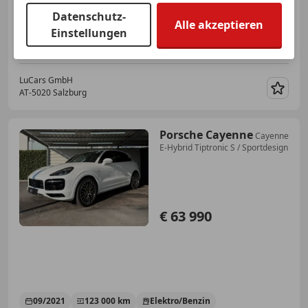
Datenschutz-
Alle akzeptieren
11/2014
49 000 km
Benzin
350 kW (476 PS)
Einstellungen
AKTIONSZINSSATZ ab 5,99%FIX! AKTIONSWOCHE! BESTPREIS!
LuCars GmbH
AT-5020 Salzburg
Merk
Porsche Cayenne
Cayenne
E-Hybrid Tiptronic S / Sportdesign
€ 63 990
09/2021
123 000 km
Elektro/Benzin