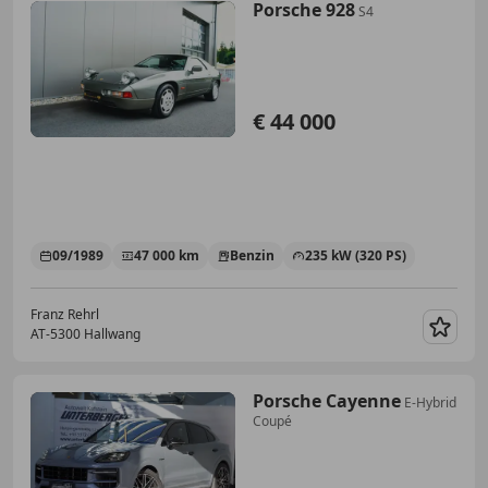
Porsche 928
S4
€ 44 000
09/1989
47 000 km
Benzin
235 kW (320 PS)
Franz Rehrl
AT-5300 Hallwang
Merk
Porsche Cayenne
E-Hybrid
Coupé