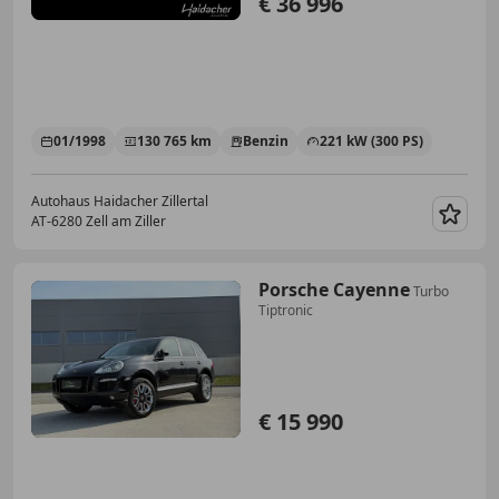
€ 36 996
01/1998
130 765 km
Benzin
221 kW (300 PS)
Autohaus Haidacher Zillertal
AT-6280 Zell am Ziller
Merk
Porsche Cayenne
Turbo
Tiptronic
€ 15 990