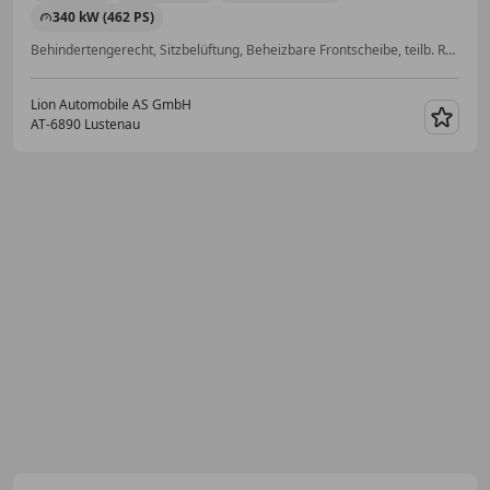
340 kW (462 PS)
Behindertengerecht, Sitzbelüftung, Beheizbare Frontscheibe, teilb. Rücksitzbank, Gepäckraumabtrennung, Luftfederung, Sportfahrwerk, 360° Kamera
Lion Automobile AS GmbH
AT-6890 Lustenau
Merk