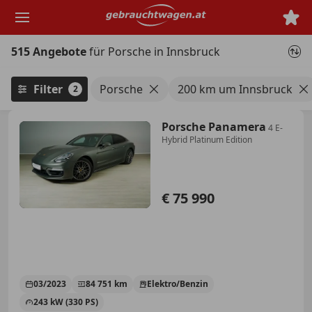
Zum
Hauptinhalt
springen
515 Angebote
für Porsche in Innsbruck
Filter
Porsche
200 km um Innsbruck
2
Porsche Panamera
4 E-
Hybrid Platinum Edition
€ 75 990
03/2023
84 751 km
Elektro/Benzin
243 kW (330 PS)