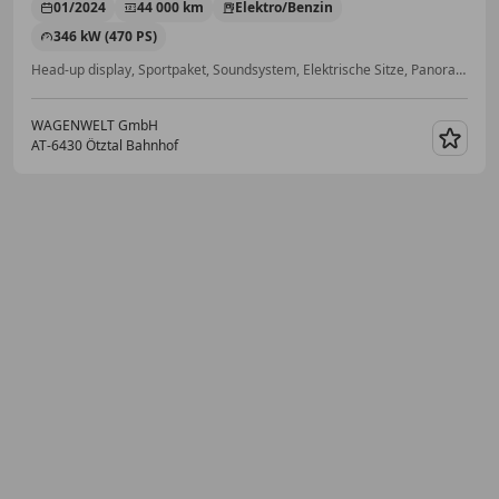
01/2024
44 000 km
Elektro/Benzin
346 kW (470 PS)
Head-up display, Sportpaket, Soundsystem, Elektrische Sitze, Panoramadach, Beheizbares Lenkrad, Sommerreifen, Induktionsladen für Smartphones
WAGENWELT GmbH
AT-6430 Ötztal Bahnhof
Merk