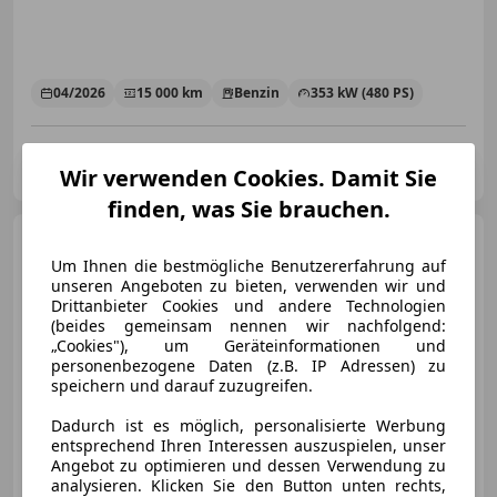
04/2026
15 000 km
Benzin
353 kW (480 PS)
Porsche Innsbruck-Mitterweg
AT-6020 Innsbruck
Wir verwenden Cookies. Damit Sie
Merk
finden, was Sie brauchen.
Porsche 718
Boxster
Approved
Um Ihnen die bestmögliche Benutzererfahrung auf
unseren Angeboten zu bieten, verwenden wir und
Drittanbieter Cookies und andere Technologien
(beides gemeinsam nennen wir nachfolgend:
„Cookies"), um Geräteinformationen und
personenbezogene Daten (z.B. IP Adressen) zu
€ 64 718
speichern und darauf zuzugreifen.
Dadurch ist es möglich, personalisierte Werbung
entsprechend Ihren Interessen auszuspielen, unser
Angebot zu optimieren und dessen Verwendung zu
analysieren. Klicken Sie den Button unten rechts,