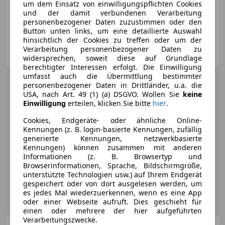
um dem Einsatz von einwilligungspflichten Cookies
03/2020
49 990 km
Benzin
220 kW (299 PS)
und der damit verbundenen Verarbeitung
Fahrerairbag, Elektrische Fensterheber, Garantie, Sitzheizung, Bordcomputer, Scheckheftgepflegt, Schaltwippen, Elektrische Seitenspiegel
personenbezogener Daten zuzustimmen oder den
Button unten links, um eine detaillierte Auswahl
hinsichtlich der Cookies zu treffen oder um der
RT-Automobile GmbH
Verarbeitung personenbezogener Daten zu
AT-4664 Oberweis
Merk
widersprechen, soweit diese auf Grundlage
berechtigter Interessen erfolgt. Die Einwilligung
umfasst auch die Übermittlung bestimmter
personenbezogener Daten in Drittländer, u.a. die
USA, nach Art. 49 (1) (a) DSGVO. Wollen Sie
keine
Einwilligung
erteilen, klicken Sie bitte
hier
.
Cookies, Endgeräte- oder ähnliche Online-
Kennungen (z. B. login-basierte Kennungen, zufällig
generierte Kennungen, netzwerkbasierte
Kennungen) können zusammen mit anderen
Informationen (z. B. Browsertyp und
Browserinformationen, Sprache, Bildschirmgröße,
unterstützte Technologien usw.) auf Ihrem Endgerät
gespeichert oder von dort ausgelesen werden, um
es jedes Mal wiederzuerkennen, wenn es eine App
oder einer Webseite aufruft. Dies geschieht für
einen oder mehrere der hier aufgeführten
Verarbeitungszwecke.