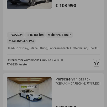
€ 103 990
03/2024
46 188 km
Elektro/Benzin
346 kW (470 PS)
Head-up display, Sitzbelüftung, Panoramadach, Luftfederung, Sportsitze, 4-Zonen-Klimaautomatik, Partikelfilter, Beheizbares Lenkrad
Unterberger Automobile GmbH & Co KG II
AT-6330 Kufstein
Merk
Porsche 911
GT3 PDK
''KERAMIK*CARBON*LIFT*KREIDE''