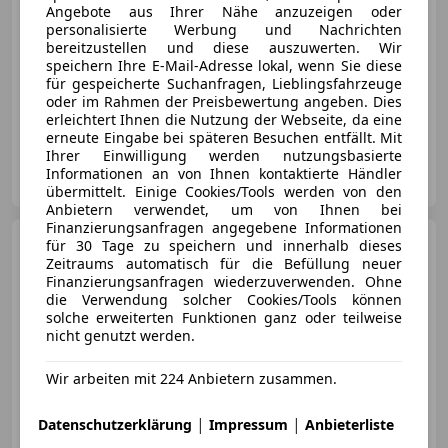
Angebote aus Ihrer Nähe anzuzeigen oder
personalisierte Werbung und Nachrichten
bereitzustellen und diese auszuwerten. Wir
speichern Ihre E-Mail-Adresse lokal, wenn Sie diese
für gespeicherte Suchanfragen, Lieblingsfahrzeuge
01/2012
168 000 km
Diesel
180 kW (245 PS)
oder im Rahmen der Preisbewertung angeben. Dies
FINANZIERUNG OHNE ANZAHLUNG MÖGLICH! FRAGEN SIE UNS!!
erleichtert Ihnen die Nutzung der Webseite, da eine
erneute Eingabe bei späteren Besuchen entfällt. Mit
Ihrer Einwilligung werden nutzungsbasierte
TCS Automobile
Informationen an von Ihnen kontaktierte Händler
AT-9500 Villach / Zauchen
Merk
übermittelt. Einige Cookies/Tools werden von den
Anbietern verwendet, um von Ihnen bei
Finanzierungsanfragen angegebene Informationen
Porsche 991
für 30 Tage zu speichern und innerhalb dieses
GT3 911
PDK*CARBON*KERAMIK*SAGA*CARB
Zeitraums automatisch für die Befüllung neuer
Finanzierungsanfragen wiederzuverwenden. Ohne
die Verwendung solcher Cookies/Tools können
solche erweiterten Funktionen ganz oder teilweise
nicht genutzt werden.
€ 158 990
Wir arbeiten mit 224 Anbietern zusammen.
|
|
Datenschutzerklärung
Impressum
Anbieterliste