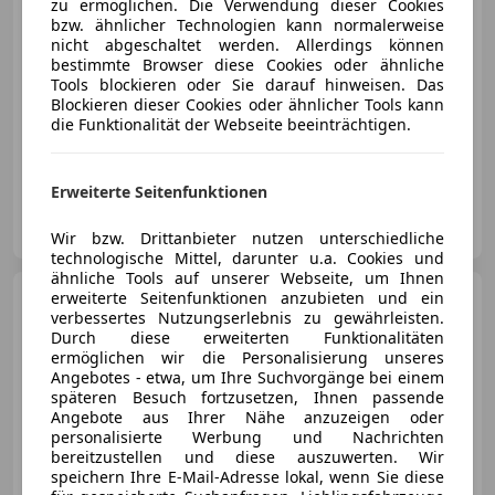
zu ermöglichen. Die Verwendung dieser Cookies
bzw. ähnlicher Technologien kann normalerweise
nicht abgeschaltet werden. Allerdings können
bestimmte Browser diese Cookies oder ähnliche
Tools blockieren oder Sie darauf hinweisen. Das
Blockieren dieser Cookies oder ähnlicher Tools kann
01/2023
8 285 km
Benzin
375 kW (510 PS)
die Funktionalität der Webseite beeinträchtigen.
**1 JAHR GARANTIE KOSTENLOS** Finanzierung möglich
Erweiterte Seitenfunktionen
KFZ Lechner GmbH
AT-4782 St. Florian am Inn
Merk
Wir bzw. Drittanbieter nutzen unterschiedliche
technologische Mittel, darunter u.a. Cookies und
ähnliche Tools auf unserer Webseite, um Ihnen
Porsche 911
erweiterte Seitenfunktionen anzubieten und ein
Carrera T
verbessertes Nutzungserlebnis zu gewährleisten.
Durch diese erweiterten Funktionalitäten
ermöglichen wir die Personalisierung unseres
Angebotes - etwa, um Ihre Suchvorgänge bei einem
späteren Besuch fortzusetzen, Ihnen passende
Angebote aus Ihrer Nähe anzuzeigen oder
€ 189 911
personalisierte Werbung und Nachrichten
bereitzustellen und diese auszuwerten. Wir
speichern Ihre E-Mail-Adresse lokal, wenn Sie diese