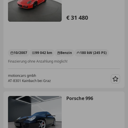
€ 31 480
10/2007
99 042 km
Benzin
180 kW (245 PS)
Finazierung ohne Anzahlung möglich!
motioncars gmbh
AT-8301 Kainbach bei Graz
Merk
Porsche 996