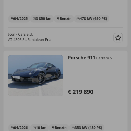
04/2025
3 850 km
Benzin
478 kW (650 PS)
Icon - Cars e.U.
AT-4303 St. Pantaleon-Erla
Merk
Porsche 911
Carrera S
€ 219 890
04/2026
10 km
Benzin
353 kW (480 PS)