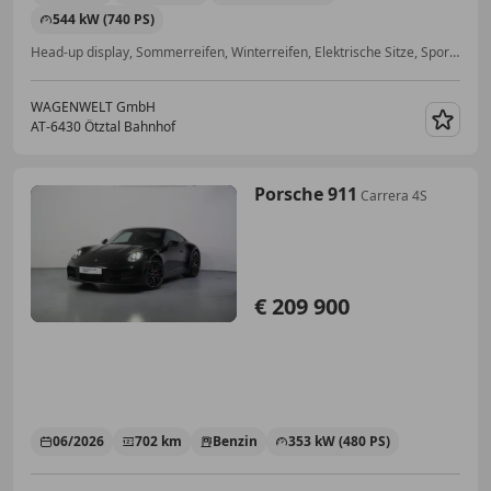
544 kW (740 PS)
Head-up display, Sommerreifen, Winterreifen, Elektrische Sitze, Sportpaket, Fahrerairbag, Beheizbares Lenkrad, Isofix
WAGENWELT GmbH
AT-6430 Ötztal Bahnhof
Merk
Porsche 911
Carrera 4S
€ 209 900
06/2026
702 km
Benzin
353 kW (480 PS)