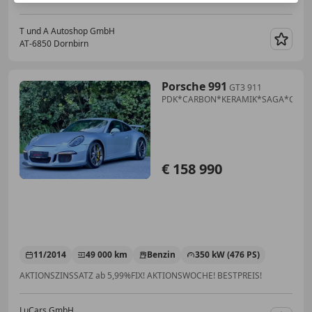
T und A Autoshop GmbH
AT-6850 Dornbirn
Merk
Porsche 991
GT3 911
PDK*CARBON*KERAMIK*SAGA*CARB
€ 158 990
11/2014
49 000 km
Benzin
350 kW (476 PS)
AKTIONSZINSSATZ ab 5,99%FIX! AKTIONSWOCHE! BESTPREIS!
LuCars GmbH