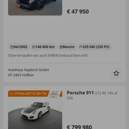
€ 47 950
04/2002
146 800 km
Benzin
235 kW (320 PS)
!!!Gerne kaufen wir auch IHREN Gebrauchten an!!!
Autohaus Kopitsch GmbH
AT-2465 Höflein
Merk
Porsche 911
GT2 RS 145 of
500
€ 799 980