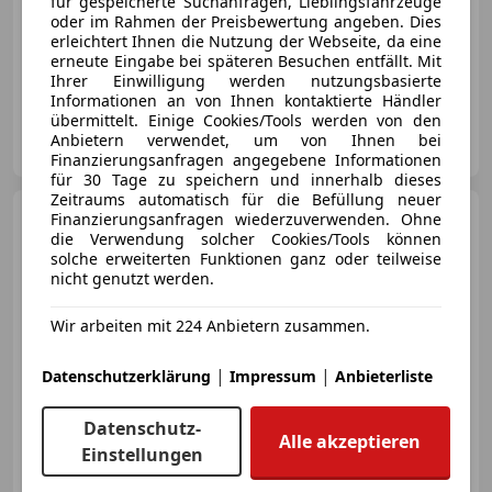
für gespeicherte Suchanfragen, Lieblingsfahrzeuge
oder im Rahmen der Preisbewertung angeben. Dies
erleichtert Ihnen die Nutzung der Webseite, da eine
erneute Eingabe bei späteren Besuchen entfällt. Mit
03/2026
10 210 km
Benzin
290 kW (394 PS)
Ihrer Einwilligung werden nutzungsbasierte
Informationen an von Ihnen kontaktierte Händler
übermittelt. Einige Cookies/Tools werden von den
Porsche Inter Auto GmbH & Co KG
Anbietern verwendet, um von Ihnen bei
AT-1230 Wien
Merk
Finanzierungsanfragen angegebene Informationen
für 30 Tage zu speichern und innerhalb dieses
Zeitraums automatisch für die Befüllung neuer
Porsche 911
Finanzierungsanfragen wiederzuverwenden. Ohne
GT 3 Coupe PDK
*Vollschalensitze*Kamera*Navi*20Zo
die Verwendung solcher Cookies/Tools können
solche erweiterten Funktionen ganz oder teilweise
nicht genutzt werden.
Wir arbeiten mit 224 Anbietern zusammen.
€ 234 960
|
|
Datenschutzerklärung
Impressum
Anbieterliste
Datenschutz-
Alle akzeptieren
Einstellungen
09/2021
37 044 km
Benzin
375 kW (510 PS)