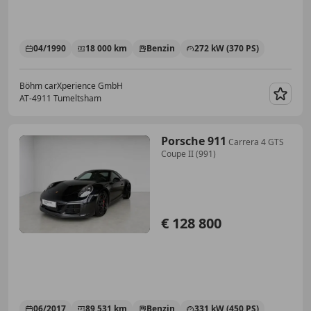
04/1990
18 000 km
Benzin
272 kW (370 PS)
Böhm carXperience GmbH
AT-4911 Tumeltsham
Merk
Porsche 911
Carrera 4 GTS
Coupe II (991)
€ 128 800
06/2017
89 531 km
Benzin
331 kW (450 PS)