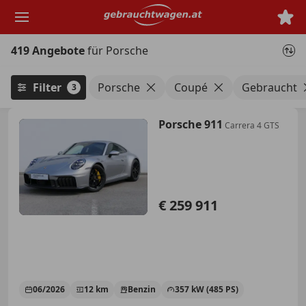
Zum
Hauptinhalt
springen
419 Angebote
für Porsche
Filter
Porsche
Coupé
Gebraucht
3
Porsche 911
Carrera 4 GTS
€ 259 911
06/2026
12 km
Benzin
357 kW (485 PS)