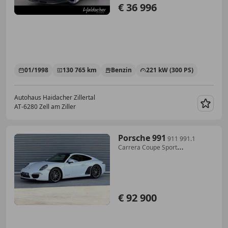
€ 36 996
01/1998
130 765 km
Benzin
221 kW (300 PS)
Autohaus Haidacher Zillertal
AT-6280 Zell am Ziller
Merk
Porsche 991
911 991.1
Carrera Coupe Sport
Chrono,PASM,PTV P...
€ 92 900