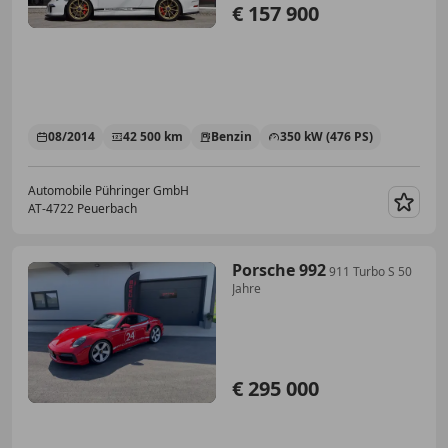
€ 157 900
08/2014
42 500 km
Benzin
350 kW (476 PS)
Automobile Pühringer GmbH
AT-4722 Peuerbach
Merk
Porsche 992
911 Turbo S 50
Jahre
€ 295 000