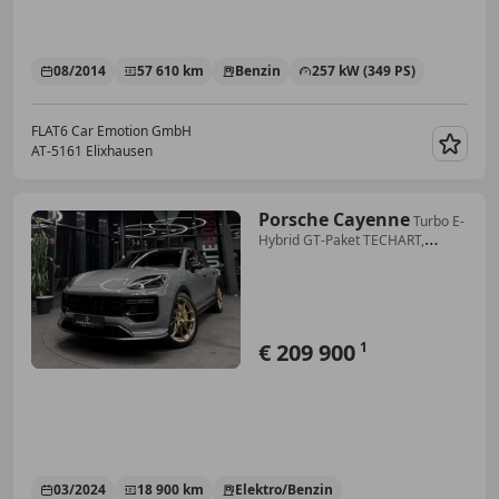
08/2014
57 610 km
Benzin
257 kW (349 PS)
FLAT6 Car Emotion GmbH
AT-5161 Elixhausen
Merk
Porsche Cayenne
Turbo E-
Hybrid GT-Paket TECHART,
Nachtsicht, InnoD
€ 209 900
1
03/2024
18 900 km
Elektro/Benzin