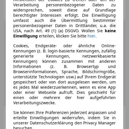
Verarbeitung personenbezogener Daten zu
WAGENWELT GmbH
widersprechen, soweit diese auf Grundlage
AT-6430 Ötztal Bahnhof
Merk
berechtigter Interessen erfolgt. Die Einwilligung
umfasst auch die Übermittlung bestimmter
personenbezogener Daten in Drittländer, u.a. die
USA, nach Art. 49 (1) (a) DSGVO. Wollen Sie
keine
Einwilligung
erteilen, klicken Sie bitte
hier
.
Cookies, Endgeräte- oder ähnliche Online-
Kennungen (z. B. login-basierte Kennungen, zufällig
generierte Kennungen, netzwerkbasierte
Kennungen) können zusammen mit anderen
Informationen (z. B. Browsertyp und
Browserinformationen, Sprache, Bildschirmgröße,
unterstützte Technologien usw.) auf Ihrem Endgerät
gespeichert oder von dort ausgelesen werden, um
es jedes Mal wiederzuerkennen, wenn es eine App
oder einer Webseite aufruft. Dies geschieht für
einen oder mehrere der hier aufgeführten
Verarbeitungszwecke.
Porsche 911
Sie können Ihre Präferenzen jederzeit anpassen und
Carrera Coupe
erteilte Einwilligungen widerrufen, indem Sie in
//APPROVED//360°//PORSCHE
unserer Datenschutzerklärung den Privacy Manager
PSE //
besuchen.