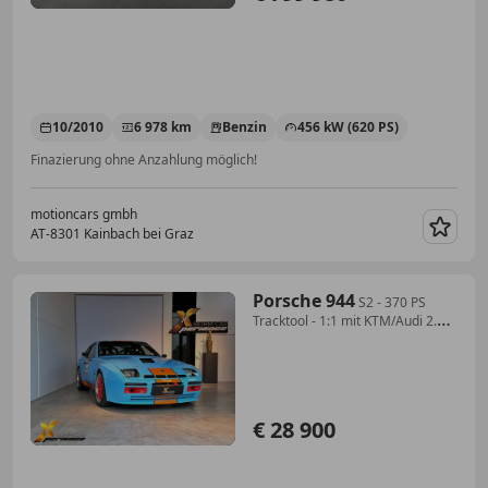
10/2010
6 978 km
Benzin
456 kW (620 PS)
Finazierung ohne Anzahlung möglich!
motioncars gmbh
AT-8301 Kainbach bei Graz
Merk
Porsche 944
S2 - 370 PS
Tracktool - 1:1 mit KTM/Audi 2.0
TFSI
€ 28 900