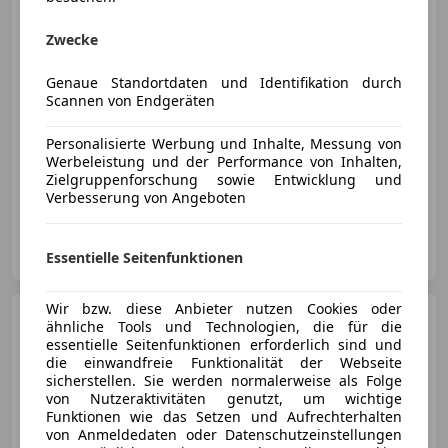
Zwecke
€ 129 999
1
Genaue Standortdaten und Identifikation durch
Scannen von Endgeräten
Personalisierte Werbung und Inhalte, Messung von
Werbeleistung und der Performance von Inhalten,
Zielgruppenforschung sowie Entwicklung und
07/2020
46 000 km
Benzin
283 kW (385 PS)
Verbesserung von Angeboten
AUTOMOBILE IMPERIAL
AT-2320 Schwechat
Essentielle Seitenfunktionen
Merk
Wir bzw. diese Anbieter nutzen Cookies oder
Porsche 911
GT3 PDK
ähnliche Tools und Technologien, die für die
''KERAMIK*CARBON*LIFT*KREIDE''
essentielle Seitenfunktionen erforderlich sind und
die einwandfreie Funktionalität der Webseite
sicherstellen. Sie werden normalerweise als Folge
von Nutzeraktivitäten genutzt, um wichtige
Funktionen wie das Setzen und Aufrechterhalten
€ 239 950
von Anmeldedaten oder Datenschutzeinstellungen