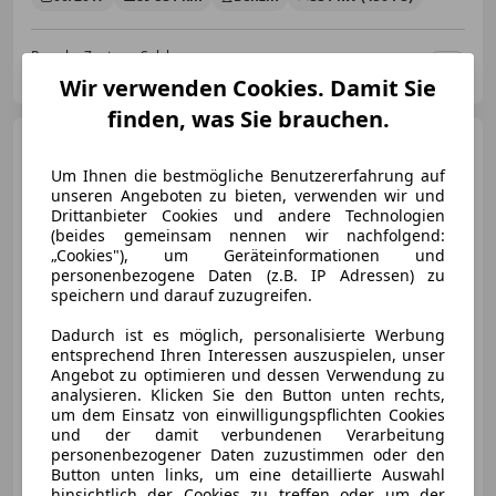
Porsche Zentrum Salzburg
AT-5020 Salzburg
Merk
Wir verwenden Cookies. Damit Sie
finden, was Sie brauchen.
Porsche Cayenne
E-Hybrid
Coupé, ApprovedGarantie, 4-
Um Ihnen die bestmögliche Benutzererfahrung auf
Zonen, Pano
unseren Angeboten zu bieten, verwenden wir und
Drittanbieter Cookies und andere Technologien
(beides gemeinsam nennen wir nachfolgend:
„Cookies"), um Geräteinformationen und
€ 99 900
1
personenbezogene Daten (z.B. IP Adressen) zu
speichern und darauf zuzugreifen.
Dadurch ist es möglich, personalisierte Werbung
entsprechend Ihren Interessen auszuspielen, unser
Angebot zu optimieren und dessen Verwendung zu
analysieren. Klicken Sie den Button unten rechts,
01/2024
44 000 km
Elektro/Benzin
um dem Einsatz von einwilligungspflichten Cookies
und der damit verbundenen Verarbeitung
346 kW (470 PS)
personenbezogener Daten zuzustimmen oder den
Button unten links, um eine detaillierte Auswahl
Head-up display, Sportpaket, Soundsystem, Elektrische Sitze, Panoramadach, Beheizbares Lenkrad, Sommerreifen, Induktionsladen für Smartphones
hinsichtlich der Cookies zu treffen oder um der