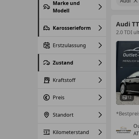
Audi
Marke und
Modell
Audi T
Karosserieform
2.0 TDI u
Erstzulassung
Zustand
Kraftstoff
Preis
12
*Bestprei
Standort
Ou
Kilometerstand
AT