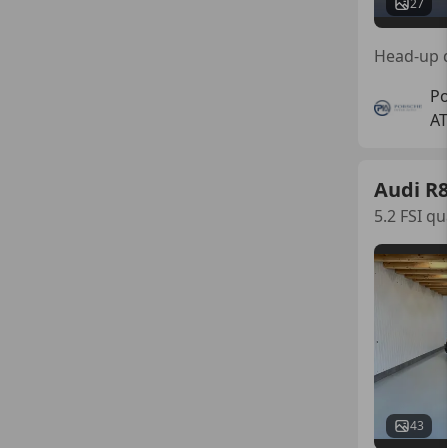
27
Po
AT
Audi R
5.2 FSI 
43