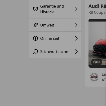
Audi R
Garantie und
Historie
R8 Coupé 
Umwelt
Online seit
Stichwortsuche
44
Em
AT