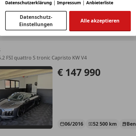
|
|
Datenschutzerklärung
Impressum
Anbieterliste
 GARANTIE KOSTENLOS** Finanzierung möglich
Datenschutz-
Alle akzeptieren
FZ Lechner GmbH
Einstellungen
-4782 St. Florian am Inn
8
5.2 FSI quattro S tronic Capristo KW V4
€ 147 990
06/2016
52 500 km
Ben