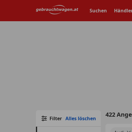
Zum
Hauptinhalt
Suchen
Händle
springen
422 Ang
Filter
Alles löschen