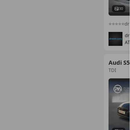
30
⭐⭐⭐⭐⭐dre
d
AT
Audi S5
TDI