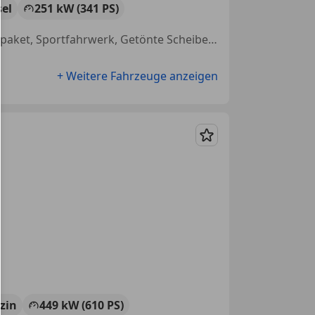
sel
251 kW (341 PS)
Head-up display, Panoramadach, Sitzheizung, Elektrische Sitze, Sportpaket, Sportfahrwerk, Getönte Scheiben, Beheizbares Lenkrad
+ Weitere Fahrzeuge anzeigen
Merken
zin
449 kW (610 PS)