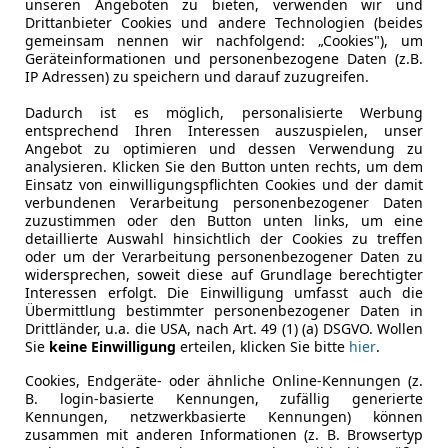
unseren Angeboten zu bieten, verwenden wir und
8
Drittanbieter Cookies und andere Technologien (beides
gemeinsam nennen wir nachfolgend: „Cookies"), um
plus 5,2 FSI quattro S-tronic
Geräteinformationen und personenbezogene Daten (z.B.
IP Adressen) zu speichern und darauf zuzugreifen.
€ 174 999
Dadurch ist es möglich, personalisierte Werbung
entsprechend Ihren Interessen auszuspielen, unser
Angebot zu optimieren und dessen Verwendung zu
analysieren. Klicken Sie den Button unten rechts, um dem
Einsatz von einwilligungspflichten Cookies und der damit
verbundenen Verarbeitung personenbezogener Daten
zuzustimmen oder den Button unten links, um eine
detaillierte Auswahl hinsichtlich der Cookies zu treffen
oder um der Verarbeitung personenbezogener Daten zu
05/2016
34 953 km
Ben
widersprechen, soweit diese auf Grundlage berechtigter
Interessen erfolgt. Die Einwilligung umfasst auch die
Übermittlung bestimmter personenbezogener Daten in
irate Boost
Drittländer, u.a. die USA, nach Art. 49 (1) (a) DSGVO. Wollen
-7111 Parndorf
Sie
keine Einwilligung
erteilen, klicken Sie bitte
hier
.
Cookies, Endgeräte- oder ähnliche Online-Kennungen (z.
B. login-basierte Kennungen, zufällig generierte
Kennungen, netzwerkbasierte Kennungen) können
zusammen mit anderen Informationen (z. B. Browsertyp