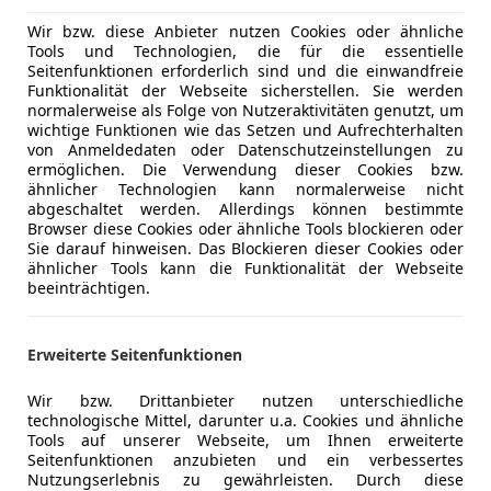
Wir bzw. diese Anbieter nutzen Cookies oder ähnliche
01/2012
278 000 km
Di
Tools und Technologien, die für die essentielle
Seitenfunktionen erforderlich sind und die einwandfreie
amcars über 10 Jahre Qualität & Premium Service
Funktionalität der Webseite sicherstellen. Sie werden
normalerweise als Folge von Nutzeraktivitäten genutzt, um
wichtige Funktionen wie das Setzen und Aufrechterhalten
ream cars GmbH
von Anmeldedaten oder Datenschutzeinstellungen zu
-6063 Rum
ermöglichen. Die Verwendung dieser Cookies bzw.
ähnlicher Technologien kann normalerweise nicht
abgeschaltet werden. Allerdings können bestimmte
Browser diese Cookies oder ähnliche Tools blockieren oder
Sie darauf hinweisen. Das Blockieren dieser Cookies oder
ähnlicher Tools kann die Funktionalität der Webseite
beeinträchtigen.
€ 64 980
Erweiterte Seitenfunktionen
Wir bzw. Drittanbieter nutzen unterschiedliche
technologische Mittel, darunter u.a. Cookies und ähnliche
Tools auf unserer Webseite, um Ihnen erweiterte
Seitenfunktionen anzubieten und ein verbessertes
Nutzungserlebnis zu gewährleisten. Durch diese