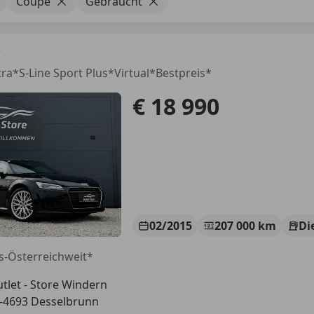
Coupé
Gebraucht
T
ltra*S-Line Sport Plus*Virtual*Bestpreis*
€ 18 990
02/2015
207 000 km
Di
s-Österreichweit*
tlet - Store Windern
-4693 Desselbrunn