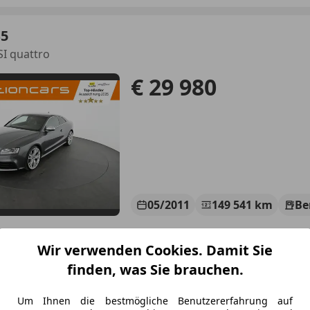
S5
SI quattro
€ 29 980
05/2011
149 541 km
Be
ng ohne Anzahlung möglich!
Wir verwenden Cookies. Damit Sie
otioncars gmbh
finden, was Sie brauchen.
-8301 Kainbach bei Graz
Um Ihnen die bestmögliche Benutzererfahrung auf