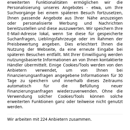
erweiterten Funktionalitäten ermöglichen wir die
06/2023
34 813 km
Die
Personalisierung unseres Angebotes - etwa, um Ihre
Suchvorgänge bei einem späteren Besuch fortzusetzen,
Ihnen passende Angebote aus Ihrer Nähe anzuzeigen
oder personalisierte Werbung und Nachrichten
rsche St.Pölten
bereitzustellen und diese auszuwerten. Wir speichern Ihre
E-Mail-Adresse lokal, wenn Sie diese für gespeicherte
-3100 St. Pölten
Suchanfragen, Lieblingsfahrzeuge oder im Rahmen der
Preisbewertung angeben. Dies erleichtert Ihnen die
Nutzung der Webseite, da eine erneute Eingabe bei
8
späteren Besuchen entfällt. Mit Ihrer Einwilligung werden
nutzungsbasierte Informationen an von Ihnen kontaktierte
quattro "PLUS" CERAMIC*CARBON*RECARO
Händler übermittelt. Einige Cookies/Tools werden von den
Anbietern verwendet, um von Ihnen bei
€ 159 950
Finanzierungsanfragen angegebene Informationen für 30
Tage zu speichern und innerhalb dieses Zeitraums
automatisch für die Befüllung neuer
Finanzierungsanfragen wiederzuverwenden. Ohne die
Verwendung solcher Cookies/Tools können solche
erweiterten Funktionen ganz oder teilweise nicht genutzt
werden.
Wir arbeiten mit 224 Anbietern zusammen.
02/2016
77 900 km
Ben