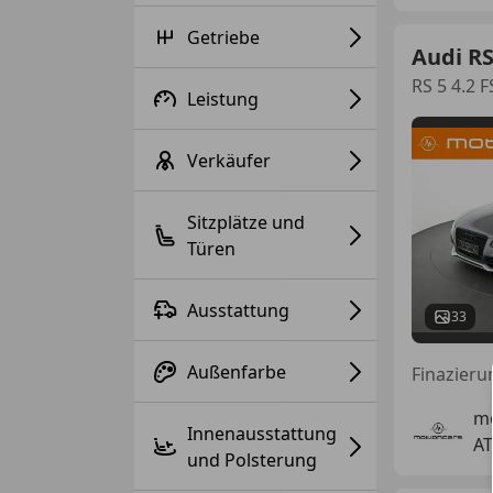
Getriebe
Audi R
RS 5 4.2 F
Leistung
Verkäufer
Sitzplätze und
Türen
Ausstattung
33
Außenfarbe
Finazieru
m
Innenausstattung
AT
und Polsterung