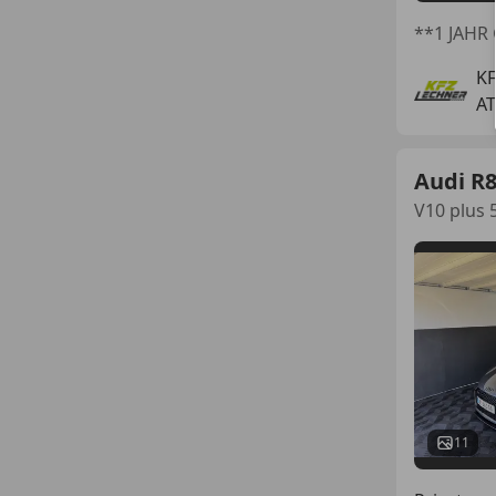
**1 JAHR
K
AT
Audi R
V10 plus 
11